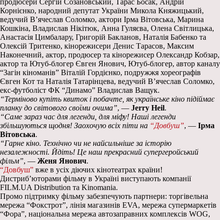
продюсери Сергій Созановський, Тарас Босак, Андрій
Корнієнко, народний депутат України Микола Княжицький,
ведучий В’ячеслав Соломко, актори Ірма Вітовська, Марина
Кошкіна, Владислав Нікітюк, Анна Гуляєва, Олена Світлицька,
Анастасія Цимбалару, Григорій Бакланов, Наталія Бабенко та
Олексій Тритенко, кінорежисери Денис Тарасов, Максим
Наконечний, актор, продюсер та кінорежисер Олександр Кобзар,
актор та Ютуб-блогер Євген Янович, Ютуб-блогер, автор каналу
“Загін кіноманів” Віталій Гордієнко, подружжя хореографів
Євген Кот та Наталія Татарінцева, ведучий Вʼячеслав Соломко,
екс-футболіст ФК “Динамо” Владислав Ващук.
“Терміново купіть квиток і побачте, як українське кіно підіймає
планку до світового своїми очима”
, —
Jerry Heil
.
“Саме зараз час для легенди, для міфу! Наші легенди
збільшуються щодня! Заохочую всіх піти на
“Довбуш”
, —
Ірма
Вітовська
.
“Гарне кіно. Технічно чи не найсильніше за історію
незалежності. Йдіть! Це наш прекрасний супергеройський
фільм”
, —
Женя Янович
.
“Довбуш”
вже в усіх діючих кінотеатрах країни!
Дистриб’юторами фільму в Україні виступають компанії
FILM.UA Distribution та Kinomania.
Промо підтримку фільму забезпечують партнери: торгівельна
мережа “Фокстрот”, лінія магазинів EVA, мережа супермаркетів
“Фора”, національна мережа автозаправних комплексів WOG,