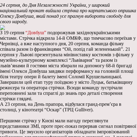
24 серпня, до Дня Незалежності України, у широкий
національний прокат вийшла стрічка про карпатського опришка
Олексу Довбуша, який понад усе прагнув вибороти свободу для
свого народу.
З 19 серпня
“Довбуш”
подорожував західноукраїнськими
містами. Стрічка відкрила 14-й ОМКФ, що тимчасово переїхав у
Чернівці, а вже наступного дня, 20 серпня, команда фільму
співала разом із франківцями “Ой, попід гай зелененький”. 21
серпня у Львові презентувала мінівиставку костюмів з фільму у
музейно-культурному комплексі “Львіварня” та разом із
львів’янами й гостями міста збирали на допомогу 68-й бригаді
імені Олекси Довбуша завдяки перформансу на головній площі
біля театру опери й балету імені Соломії Крушельницької.
Завершили цей етап туру поїздкою у місто Луцьк, батьківщину
режисера та оператора стрічки. Всюди команду зустрічали
переповнені зали та спраглі до знань про деталі створення
стрічки глядачі.
А 23 серпня, на День прапора, відбулася гранд-премʼєра в
столиці, у кінотеатрі “Оскар” (ТРЦ Gulliver).
Першими стрічку у Києві мали нагоду переглянути
представники ЗМІ, проте прес-показ перервав сигнал повітряної
тривоги. Це змусило організаторів обладнати імпровізований