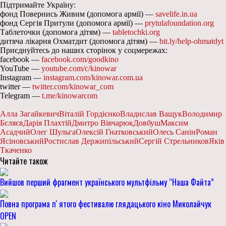
Підтримайте Україну:
фонд Повернись Живим (допомога армії) —
savelife.in.ua
фонд Сергія Притули (допомога армії) —
prytulafoundation.org
Таблеточки (допомога дітям) —
tabletochki.org
дитяча лікарня Охматдит (допомога дітям) —
bit.ly/help-ohmatdyt
Приєднуйтесь до наших сторінок у соцмережах:
facebook —
facebook.com/goodkino
YouTube —
youtube.com/c/kinowar
Instagram —
instagram.com/kinowar.com.ua
twitter —
twitter.com/kinowar_com
Telegram —
t.me/kinowarcom
Алла Загайкевич
Віталій Гордієнко
Владислав Ващук
Володимир
Бєляєв
Дарія Плахтій
Дмитро Вівчарюк
Довбуш
Максим
Асадчий
Олег Шульга
Олексій Гнатковський
Олесь Санін
Роман
Ясіновський
Ростислав Держипільський
Сергій Стрельников
Яків
Ткаченко
Читайте також
Вийшов перший фрагмент українського мультфільму “Наша Файта”
Повна програма пʼятого фестивалю глядацького кіно Миколайчук
OPEN