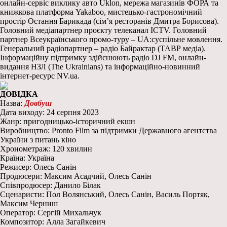
онлайн-сервіс виклику авто Uklon, мережа магазинів ФОРА та
книжкова платформа Yakaboo, мистецько-гастрономічний
простір Остання Барикада (сімʼя ресторанів Дмитра Борисова).
Головний медіапартнер проєкту телеканал ICTV. Головний
партнер Всеукраїнського промо-туру – UA:суспільне мовлення.
Генеральний радіопартнер – радіо Байрактар (ТАВР медіа).
Інформаційну підтримку здійснюють радіо DJ FM, онлайн-
видання НЗЛ (The Ukrainians) та інформаційно-новинний
інтернет-ресурс NV.ua.
ДОВІДКА
Назва:
Довбуш
Дата виходу: 24 серпня 2023
Жанр: пригодницько-історичний екшн
Виробництво: Pronto Film за підтримки Державного агентства
України з питань кіно
Хронометраж: 120 хвилин
Країна: Україна
Режисер: Олесь Санін
Продюсери: Максим Асадчий, Олесь Санін
Співпродюсер: Данило Білак
Сценаристи: Пол Волянський, Олесь Санін, Василь Портяк,
Максим Черниш
Оператор: Сергій Михальчук
Композитор: Алла Загайкевич