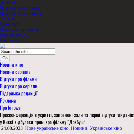
Добірки
Відгуки про фільми
Відгуки про серіали
Актори
Режисери
Підтримка редакції
Про kinowar
Реклама
Go
Новини кіно
Новини серіалів
Відгуки про фільми
Відгуки про серіали
Підтримка редакції
Реклама
Про kinowar
Пресконференція в укритті, заповнені зали та перші відгуки глядачів:
у Києві відбулася премʼєра фільму “Довбуш”
24.08.2023
Нове українське кіно
,
Новини
,
Українське кіно