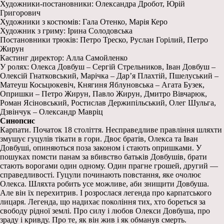
Художники-постановники: Олександра Дробот, Юрій
Григорович
Художники з костюмів: Гала Отенко, Марія Керо
Художник з гриму: Ірина Солодовська
Постановники трюків: Петро Треско, Руслан Горілий, Петро
Жирун
Кастинг директор: Алла Самойленко
У ролях: Олекса Довбуш – Сергій Стрельников, Іван Довбуш –
Олексій Гнатковський, Марічка – Дар’я Плахтій, Пшелуський –
Матеуш Косьцюкевіч, Княгиня Яблуновська – Агата Бузек,
Опришки – Петро Жирун, Павло Жирун, Дмитро Вівчарюк,
Роман Ясіновський, Ростислав Держипільський, Олег Шульга,
Дзвінчук – Олександр Мавріц
Синопсис
Карпати. Початок 18 століття. Несправедливе правління шляхти
змушує гуцулів тікати в гори. Двоє братів, Олекса та Іван
Довбуші, опиняються поза законом і стають опришками. У
пошуках помсти панам за вбивство батьків Довбушів, брати
стають ворогами один одному. Один прагне грошей, другий —
справедливості. Гуцули починають повстання, яке очолює
Олекса. Шляхта робить усе можливе, аби знищити Довбуша.
Але він їх перехитрив. І розрослася легенда про карпатського
лицаря. Легенда, що надихає покоління тих, хто бореться за
свободу рідної землі. Про силу і любов Олекси Довбуша, про
зраду і кривду. Про те, як він жив і як обманув смерть.