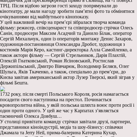
майданчик для пресконференції прямо в сховищі, на -1 поверсі
ТРЦ. Після відбою загрози гості заходу попрямували до
кінотеатру, де мали нагоду зробити памʼятні фото та обмінятися
очікуваннями від майбутнього кінопоказу.
У цей важливий вечір на прем’єрі зібралася творча команда
фільму: режисер, співсценарист та співпродюсер стрічки Олесь
Санін, продюсери Максим Асадчий та Данило Білак, оператор
Сергій Михальчук, один із операторів монтажу Денис Захаров,
художниця-постановниця Олександра Дробот, художниця з
костюмів Марія Керо, кастинг-директорка Алла Самойленко, а
також актори фільму — Сергій Стрельников, Дарія Плахтій,
Олексій Гнатковський, Роман Ясіновський, Ростислав
Держипільський, Дмитро Вівчарюк, Володимир Бєляєв, Олег
Шульга, Яків Ткаченко, а також, спеціально до премʼєри, до
Києва завітав американський актор Лузер Тверскі, який зіграв у
фільмі Бешта.
1732 року, після смерті Польського Короля, росія намагається
посадити свого наступника на престол. Починається
кровопролитна війна, у якій польська шляхта воює проти росії і
один проти одного. У цей же час у Карпатах з’являється
таємничий Олекса Довбуш…
У столиці привітати команду стрічки завітали друзі, партнери,
представники кіноіндустрії, медіа та шоу-бізнесу: співачки
Джамала та Jerry Heil, прима-балерина Катерина Кухар,