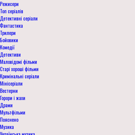
Режисери
Топ серіалів
Детективні серіали
Фантастика
Трилери
Бойовики
Комедії
Детективи
Маловідомі фільми
Старі хороші фільми
Кримінальні серіали
Мінісеріали
Вестерни
Горори і жахи
Драми
Мультфільми
Пояснено
Музика
Українська музика