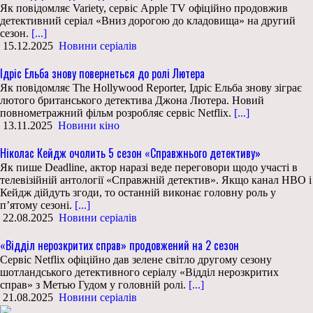
Як повідомляє Variety, сервіс Apple TV офіційно продовжив
детективний серіал «Вниз дорогою до кладовища» на другий
сезон.
[...]
15.12.2025
Новини серіалів
Ідріс Ельба знову повернеться до ролі Лютера
Як повідомляє The Hollywood Reporter, Ідріс Ельба знову зіграє
лютого британського детектива Джона Лютера. Новий
повнометражний фільм розробляє сервіс Netflix.
[...]
13.11.2025
Новини кіно
Ніколас Кейдж очолить 5 сезон «Справжнього детективу»
Як пише Deadline, актор наразі веде переговори щодо участі в
телевізійній антології «Справжній детектив». Якщо канал HBO і
Кейдж дійдуть згоди, то останній виконає головну роль у
п’ятому сезоні.
[...]
22.08.2025
Новини серіалів
«Відділ нерозкритих справ» продовжений на 2 сезон
Сервіс Netflix офіційно дав зелене світло другому сезону
шотландського детективного серіалу «Відділ нерозкритих
справ» з Метью Гудом у головній ролі.
[...]
21.08.2025
Новини серіалів