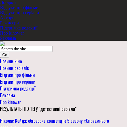
Добірки
Відгуки про фільми
Відгуки про серіали
Актори
Режисери
Підтримка редакції
Про kinowar
Реклама
Go
Новини кіно
Новини серіалів
Відгуки про фільми
Відгуки про серіали
Підтримка редакції
Реклама
Про kinowar
РЕЗУЛЬТАТЫ ПО ТЕГУ "детективні серіали"
Ніколас Кейдж обговорив концепцію 5 сезону «Справжнього