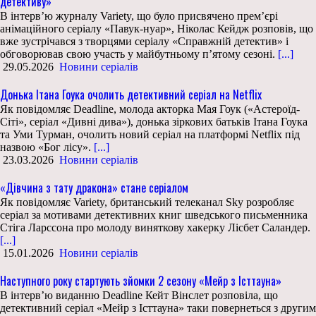
детективу»
В інтерв’ю журналу Variety, що було присвячено прем’єрі
анімаційного серіалу «Павук-нуар», Ніколас Кейдж розповів, що
вже зустрічався з творцями серіалу «Справжній детектив» і
обговорював свою участь у майбутньому п’ятому сезоні.
[...]
29.05.2026
Новини серіалів
Донька Ітана Гоука очолить детективний серіал на Netflix
Як повідомляє Deadline, молода акторка Мая Гоук («Астероїд-
Сіті», серіал «Дивні дива»), донька зіркових батьків Ітана Гоука
та Уми Турман, очолить новий серіал на платформі Netflix під
назвою «Бог лісу».
[...]
23.03.2026
Новини серіалів
«Дівчина з тату дракона» стане серіалом
Як повідомляє Variety, британський телеканал Sky розробляє
серіал за мотивами детективних книг шведського письменника
Стіга Ларссона про молоду виняткову хакерку Лісбет Саландер.
[...]
15.01.2026
Новини серіалів
Наступного року стартують зйомки 2 сезону «Мейр з Істтауна»
В інтерв’ю виданню Deadline Кейт Вінслет розповіла, що
детективний серіал «Мейр з Істтауна» таки повернеться з другим