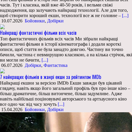
часів. Тут і класика, якій вже 40-50 років, і вельми свіжі
надходження, що залучають найкращі технології. Але для того,
щоб створити хороший екшн, технології все ж не головне –
[...]
10.07.2026
Бойовики
,
Добірки
Найкращі фантастичні фільми всіх часів
Топ фантастичних фільмів всіх часів Ми зібрали найкращі
фантастичні фільми в історії кінематографа і додали короткі
описи, щоб стаття не була занадто довгою. Частину ви точно
бачили, частина є невмирущою класикою, а на кілька стрічок, які
ви могли не бачити,
[...]
06.07.2026
Добірки
,
Фантастика
7 найкращих фільмів в жанрі екшн за рейтингом IMDb
Найкращі екшни за версією IMDb Екшн завжди був цікавий
глядачу, навіть якщо його загальний профіль був про інше кіно –
більш драматичне, більш витончене, більш задумливе. Адже
навіть найбільші поціновувачі авторського та артхаусного кіно
все одно час від часу хочуть
[...]
15.04.2026
Бойовики
,
Добірки