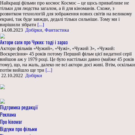
Найкращі фільми про космос Космос – це щось привабливе не
тільки для людства загалом, а й для кіноманів. Схоже, з
розвитком технологій для зображення нових світів на великому
екрані, так буде завжди, дедалі тільки сильніше. Тому ми і
вирішили зібрати
[...]
14.08.2023
Добірки
,
Фантастика
Актори саги про Чужих: тоді і зараз
Актори фільмів «Чужий», «Чужі», «Чужий 3», «Чужий:
Воскресіння» 45 років потому Перший фільм цієї видатної серії
вийшов аж у 1979 році. Це було настільки давно (майже 45 років
тому), що, на жаль, далеко не всі актори досі живі. Втім, оскільки
потім вийшло ще три
[...]
22.10.2022
Добірки
Підтримка редакції
Реклама
Про kinowar
Відгуки про фільми