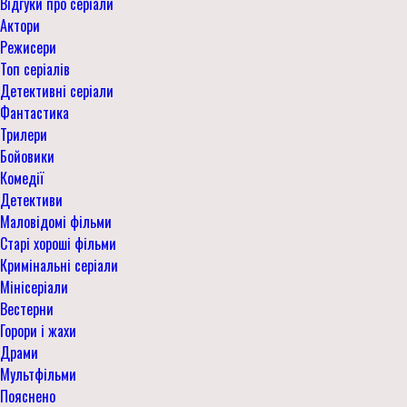
Відгуки про серіали
Актори
Режисери
Топ серіалів
Детективні серіали
Фантастика
Трилери
Бойовики
Комедії
Детективи
Маловідомі фільми
Старі хороші фільми
Кримінальні серіали
Мінісеріали
Вестерни
Горори і жахи
Драми
Мультфільми
Пояснено