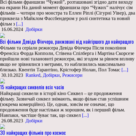
Всі фільми франшизи “Чужий”, розташовані згідно дати виходу
на екрани На даний момент франшиза про “Чужих” налічує сім
фільмів – чотири про монстра та Еллен Ріплі (Сігурні Уівер), два
приквела з Майклом Фассбендером у ролі синтетика та новий
фільм з
[...]
16.06.2024
Добірки
Всі фільми Девіда Фінчера, ранжовані від найгіршого до найкращого
Фільми та серіали режисера Девіда Фінчера Після покоління
Френсіса Форда Копполи, Стівена Спілберга і Мартіна Скорсезе
прийшли нові талановиті режисери, які згодом за рівнем впливу
якщо не зрівнялися з метрами, то наблизились максимально
близько. Квентін Тарантіно, Крістофер Нолан, Пол Томас
[...]
30.10.2023
Ranked
,
Добірки
,
Режисери
15 найкращих сиквелів всіх часів
Найкращі сиквели в історії кіно Сиквел – це продовження
фільму. Зазвичай сиквел знімають, якщо фільм став успішним
(зокрема комерційно). Це, однак, зовсім не означає, що
продовження буде настільки ж хорошим, як і перший фільм.
Навпаки, частіше буває так, що сиквел
[...]
26.08.2023
Добірки
30 найкращих фільмів про космос