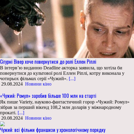
Сігурні Вівер хоче повернутися до ролі Еллен Ріплі
В інтерв’ю виданню Deadline акторка заявила, що хотіла би
повернутися до культової ролі Еллен Ріплі, котру виконала у
чотирьох фільмах серії «Чужий».
[...]
29.08.2024
Новини кіно
«Чужий: Ромул» заробив більше 100 млн на старті
Як пише Variety, науково-фантастичний горор «Чужий: Ромул»
зібрав за перший вікенд 108,2 млн доларів у міжнародному
прокаті.
[...]
20.08.2024
Новини кіно
Чужий: всі фільми франшизи у хронологічному порядку