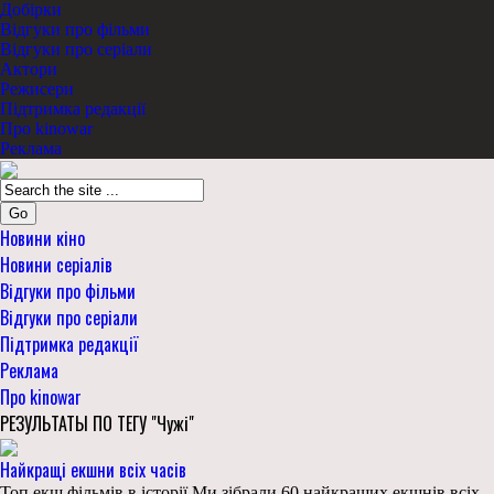
Добірки
Відгуки про фільми
Відгуки про серіали
Актори
Режисери
Підтримка редакції
Про kinowar
Реклама
Go
Новини кіно
Новини серіалів
Відгуки про фільми
Відгуки про серіали
Підтримка редакції
Реклама
Про kinowar
РЕЗУЛЬТАТЫ ПО ТЕГУ "Чужі"
Найкращі екшни всіх часів
Топ екш фільмів в історії Ми зібрали 60 найкращих екшнів всіх