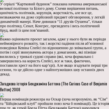
У серіалі “Картковий будинок” показана начинка американської
великої політики та Білого дому. Схеми вирішення питань,
цинічність політиків, корупція, жорстокість, але все це,
незважаючи на дуже серйозний предмет обговорення, у легкій
динамічній манері. Наче дивишся “11 друзів Оушена”, тільки
про політику, Сенат, Конгрес, президента і весь політичний
бруд, який із цим пов’язаний.
Важко оцінювати проєкт загалом, адже у нього були як періоди
неймовірного розквіту, так і жорсткі падіння після аб’юзивної
поведінки Кевіна Спейсі по відношенню до знімальної групи, а
потім і серії звинувачень актора у домаганнях, які пізніше
вилились у тривалі судові справи (які, хоча формально і
завершились на користь Спейсі, все ж таки, фактично,
поставили хрест на його кар’єрі). Але якщо згадувати перші три
сезони, то це дійсно одне з найпотужніших шоу останніх двох
декад.
Загадкова історія Бенджаміна Баттона (The Curious Case of Benjamin
Button) 2008
Перша номінація режисера на Оскар (хоча незрозуміло, як “Сім”
та “Бійцівський клуб” пройшли повз хоча б номінації). Це історія
про те, як герой Бреда Пітта (Бенджамін Баттон) народився