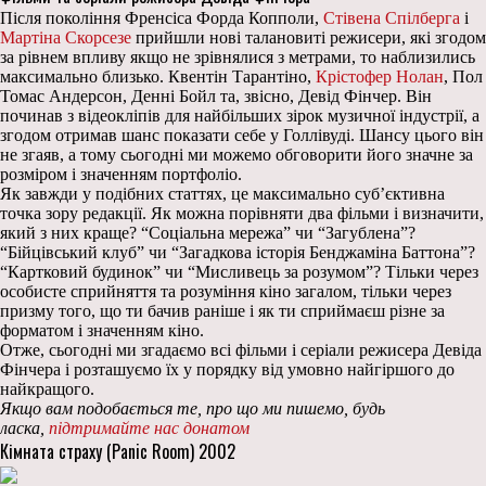
Після покоління Френсіса Форда Копполи,
Стівена Спілберга
і
Мартіна Скорсезе
прийшли нові талановиті режисери, які згодом
за рівнем впливу якщо не зрівнялися з метрами, то наблизились
максимально близько. Квентін Тарантіно,
Крістофер Нолан
, Пол
Томас Андерсон, Денні Бойл та, звісно, Девід Фінчер. Він
починав з відеокліпів для найбільших зірок музичної індустрії, а
згодом отримав шанс показати себе у Голлівуді. Шансу цього він
не згаяв, а тому сьогодні ми можемо обговорити його значне за
розміром і значенням портфоліо.
Як завжди у подібних статтях, це максимально суб’єктивна
точка зору редакції. Як можна порівняти два фільми і визначити,
який з них краще? “Соціальна мережа” чи “Загублена”?
“Бійцівський клуб” чи “Загадкова історія Бенджаміна Баттона”?
“Картковий будинок” чи “Мисливець за розумом”? Тільки через
особисте сприйняття та розуміння кіно загалом, тільки через
призму того, що ти бачив раніше і як ти сприймаєш різне за
форматом і значенням кіно.
Отже, сьогодні ми згадаємо всі фільми і серіали режисера Девіда
Фінчера і розташуємо їх у порядку від умовно найгіршого до
найкращого.
Якщо вам подобається те, про що ми пишемо, будь
ласка,
підтримайте нас донатом
Кімната страху (Panic Room) 2002