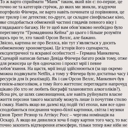
То ж варто сприймати “Манк” таким, який він є: по-перше, це
точно не та категорія стрічок, до яких ми звикли, згадуючи
портфоліо Фінчера, не варто навіть починати ці порівняння, це
не трилер і не детектив; по-друге, це складне сінефільське кіно,
яке сподобається обмеженій частині глядачів певного віку і
глядацького багажу. Не те щоб вам обов’язково необхідно було
переглянути “Громадянина Кейна” до цього і більше розуміти
щось про те, хто такий Орсон Веллс, але бажано.
Звісно, картина не про Веллса, він тут з’являється у досить
обмеженому хронометражі. Це історія його сценариста,
ексцентричної та яскравої особистості – Германа Манкевича.
Сценарій написав батько Девіда Фінчера багато років тому, отже
для режисера це був одночасно і проєкт мрії і певне
зобов’язання. На щастя, мрії іноді здійснюються (за що окремо
можна подякувати Netflix, а тому у Фінчера було достатньо часу і
ресурсів для їх реалізації). Як і сам Орсон Веллс, Манкевич був
генієм-алкоголіком, а тому його життєпис переглядати напрочуд
цікаво (бо хто не любить біографії талановитих алкоголіків?).
Ясна річ, це шлях самознищення, але навіть руйнувати власне
життя персони такого масштабу можуть лише із почуттям стилю
і смаку. Навіть якщо ви далекі від подій тієї епохи, вам все одно
сподобаються поєднання чорно-білої картинки, світла і музики
(знов Трент Резнор та Аттікус Росс – чергова номінація на
Оскар). А якщо ви дивилися хоча б пару картин того часу, то вас
точно захопить відтворення атмосфери, тільки тепер вже ніби не