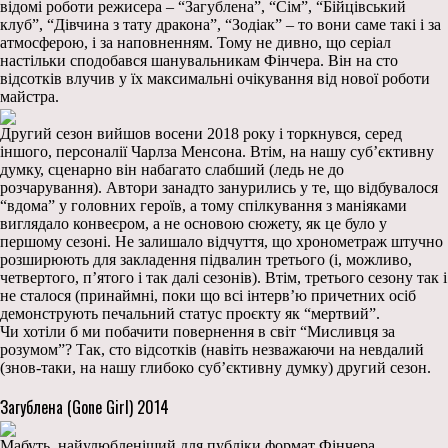
відомі роботи режисера – “Загублена”, “Сім”, “Бійцівський
клуб”, “Дівчина з тату дракона”, “Зодіак” – то вони саме такі і за
атмосферою, і за наповненням. Тому не дивно, що серіал
настільки сподобався шанувальникам Фінчера. Він на сто
відсотків влучив у їх максимальні очікування від нової роботи
майстра.
Другий сезон вийшов восени 2018 року і торкнувся, серед
іншого, персоналії Чарлза Менсона. Втім, на нашу суб’єктивну
думку, сценарно він набагато слабший (ледь не до
розчарування). Автори занадто занурились у те, що відбувалося
“вдома” у головних героїв, а тому спілкування з маніяками
виглядало конвеєром, а не основою сюжету, як це було у
першому сезоні. Не залишало відчуття, що хронометраж штучно
розширюють для закладення підвалин третього (і, можливо,
четвертого, п’ятого і так далі сезонів). Втім, третього сезону так і
не сталося (принаймні, поки що всі інтерв’ю причетних осіб
демонструють печальний статус проєкту як “мертвий”.
Чи хотіли б ми побачити повернення в світ “Мисливця за
розумом”? Так, сто відсотків (навіть незважаючи на невдалий
(знов-таки, на нашу глибоко суб’єктивну думку) другий сезон.
Загублена (Gone Girl) 2014
Мабуть, найулюбленіший для публіки формат Фінчера,