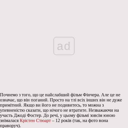
ad
Почнемо з того, що це найслабший фільм Фінчера. Але це не
означає, що він поганий. Просто на тлі всіх інших він не дуже
примітний. Якщо ви його не подивитесь, то можна з
упевненістю сказати, що нічого не втратите. Незважаючи на
участь Джоді Фостер. До речі, у цьому фільмі зовсім юною
знімалася
Крістен Стюарт
– 12 років (так, на фото вона
праворуч).