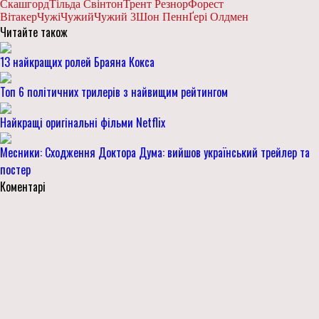
Скашгорд
Тільда Свінтон
Трент Резнор
Форест
Вітакер
Чужі
Чужий
Чужий 3
Шон Пенн
Ґері Олдмен
Читайте також
13 найкращих ролей Браяна Кокса
Топ 6 політичних трилерів з найвищим рейтингом
Найкращі оригінальні фільми Netflix
Месники: Сходження Доктора Дума: вийшов український трейлер та
постер
Коментарі