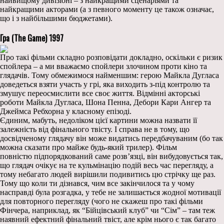
найвищому дивізіоні – з найкращими сценаріями та
найкращими акторами (а з певного моменту це також означає,
що і з найбільшими бюджетами).
Гра (The Game) 1997
Про такі фільми складно розповідати докладно, оскільки є ризик
спойлера – а ми вважаємо спойлери злочином проти кіно та
глядачів. Тому обмежимося найменшим: герою Майкла Дугласа
доведеться взяти участь у грі, яка виходить з-під контролю та
змушує переосмислити все своє життя. Відмінні акторські
роботи Майкла Дугласа, Шона Пенна, Дебори Кари Ангер та
Джеймса Ребхорна у класному епізоді.
Єдиним, мабуть, недоліком цієї картини можна назвати її
залежність від фінального твісту. І справа не в тому, що
досвідченому глядачу він може видатись передбачуваним (бо так
можна сказати про майже будь-який трилер). Фільм
повністю підпорядкований саме розв’язці, він вибудовується так,
що глядач очікує на те кульмінацію подій весь час перегляду, а
тому небагато людей вирішили подивитись цю стрічку ще раз.
Тому що коли ти дізнався, чим все закінчилося та у чому
насправді була розгадка, у тебе не залишається жодної мотивації
для повторного перегляду (чого не скажеш про такі фільми
Фінчера, наприклад, як “Бійцівський клуб” чи “Сім” – там теж
наявний ефектний фінальний твіст, але крім нього є так багато