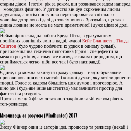
старим дідом. І потім, рік за роком, він розвивався задом наперед
– молодшав фізично. У дитинстві він був скрюченим лисим
дідуганом, а потім поступово перетворювався з літнього
чоловіка до зрілого і далі до зовсім юного. Зрозуміло, що така
дивна людина не могла не мати драматичної і дуже цікавої долі.
Неймовірно складна робота Бреда Пітта, з урахуванням
постійних зовнішніх змін в кадрі, чудові
Кейт Бланшетт
і
Тільда
Свінтон
(було чудово побачити їх удвох в одному фільмі),
приголомшлива технічна підготовка (грим і спецефекти за
межею розуміння, а тому все виглядає таким природним, що
сприймається легко, ніби все так і було насправді).
Єдине, що можна закинути цьому фільму – надто буквальне
проговорювання всіх смислів і кожної думки, яку хотіли донести
творці. Голос за кадром більшість цих думок і проговорює. А
кіно (як і будь-яке інше мистецтво) має залишати простір для
фантазії та роздумів.
Проте саме цей фільм остаточно закріпив за Фінчером рівень
топ-режисера.
Мисливець за розумом (Mindhunter) 2017
Знову Фінчер один із авторів ідеї, продюсер та режисер (нехай і