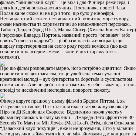
фільму. “Бійцівський клуб” – це віха і для Фінчера-режисера, і
для кіно дев’яностих-двотисячних. Постановка повісті Чака
Поланіка не схожа ні на що з того, що було у кіноефірі.
Нестандартний сюжет, нестандартний розвиток, море гумору,
океан насильства та харизматичні до неможливості персонажі.
Тайлер Дерден (Бред Пітт), Марла Сінгер (Хелена Бонем Картер)
і персонаж Едварда Нортона, названий просто “оповідач” (або
навіть “голос за кадром”) – ці образи настільки яскраві, що
відразу перетворилися на свого роду героїв коміксів (що вже
говорити про інтернет-меми – вони й досі тиражуються
сотнями).
Про що фільм розповідати марно, його потрібно дивитися. Якщо
говорити про ідею загалом, то це улюблена тема сучасної
креативної молоді – дух бунтарства та боротьба із суспільством
споживання. Але не ідейна лінія закохала у себе глядачів, а стиль
оповіді та нескінченні несподівані повороти сюжету.
Фінчер вдруге працює у цьому фільмі з Бредом Піттом, і, як
з’ясувалося пізніше, Пітт стає для нього такою ж музою як Де
Ніро та Ді Капріо для Скорсезе. Відзначимо також участь у
фільмі персонажів зі світу музики – Джареда Лето (фронтмен 30
Seconds To Mars) та Міт Лоуфа (Meat Loaf). Втім, після Оскара за
“Даласький клуб покупців”, вже й не зрозумієш, Літо у вільний
час від музики займається кіно, чи між зйомками дає концерти та