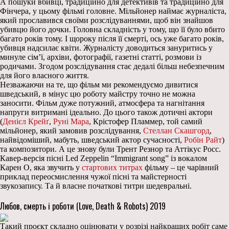
А пошуки вбивці, традиційно для детективів та традиційно для
Фінчера, у цьому фільмі головне. Мільйонер наймає журналіста,
який прославився своїми розслідуваннями, щоб він знайшов
убивцю його дочки. Головна складність у тому, що її було вбито
багато років тому. І щороку після її смерті, ось уже багато років,
убивця надсилає квіти. Журналісту доводиться зануритись у
минуле сім’ї, архіви, фотографії, газетні статті, розмови із
родичами. Згодом розслідування стає дедалі більш небезпечним
для його власного життя.
Незважаючи на те, що фільм ми рекомендуємо дивитися
шведський, в мінус цю роботу майстру точно не можна
заносити. Фільм дуже потужний, атмосфера та нагнітання
напруги витримані ідеально. До цього також дотичні актори
(
Денієл Крейґ
,
Руні Мара
, Крістофер Пламмер, той самий
мільйонер, який замовив розслідування,
Стеллан Скашгорд
,
найвідоміший, мабуть, шведський актор сучасності,
Робін Райт
)
та композитори. А це знову були Трент Резнор та Аттікус Росс.
Кавер-версія пісні Led Zeppelin “Immigrant song” із вокалом
Карен О, яка звучить у
стартових титрах
фільму – це чарівний
приклад переосмислення чужої пісні та майстерності
звукозапису. Та й власне початкові титри шедевральні.
Любов, смерть і роботи (Love, Death & Robots) 2019
Такий проєкт складно оцінювати у розрізі найкращих робіт саме