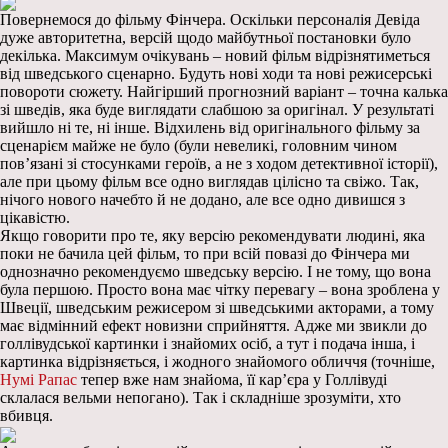
Повернемося до фільму Фінчера. Оскільки персоналія Девіда
дуже авторитетна, версій щодо майбутньої постановки було
декілька. Максимум очікувань – новий фільм відрізнятиметься
від шведського сценарно. Будуть нові ходи та нові режисерські
повороти сюжету. Найгірший прогнозний варіант – точна калька
зі шведів, яка буде виглядати слабшою за оригінал. У результаті
вийшло ні те, ні інше. Відхилень від оригінального фільму за
сценарієм майже не було (були невеликі, головним чином
пов’язані зі стосунками героїв, а не з ходом детективної історії),
але при цьому фільм все одно виглядав цілісно та свіжо. Так,
нічого нового начебто й не додано, але все одно дивишся з
цікавістю.
Якщо говорити про те, яку версію рекомендувати людині, яка
поки не бачила цей фільм, то при всій повазі до Фінчера ми
однозначно рекомендуємо шведську версію. І не тому, що вона
була першою. Просто вона має чітку перевагу – вона зроблена у
Швеції, шведським режисером зі шведськими акторами, а тому
має відмінний ефект новизни сприйняття. Адже ми звикли до
голлівудської картинки і знайомих осіб, а тут і подача інша, і
картинка відрізняється, і жодного знайомого обличчя (точніше,
Нумі Рапас
тепер вже нам знайома, її кар’єра у Голлівуді
склалася вельми непогано). Так і складніше зрозуміти, хто
вбивця.