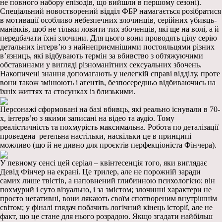
не повного набору епізодів, що вийшли в першому сезоні).
Спеціальний новостворений відділ ФБР намагається розібратися
в мотивації особливо небезпечних злочинців, серійних убивць-
маніяків, щоб не тільки ловити тих збоченців, які ще на волі, а й
передбачати їхні злочини. Для цього вони проводять цілу серію
детальних інтерв’ю з найнеприємнішими постояльцями різних
в’язниць, які відбувають термін за вбивство з обтяжуючими
обставинами у вигляді різноманітних сексуальних збочень.
Накопичені знання допомагають у нелегкій справі відділу, проте
вони також змінюють і агентів, безпосередньо відбиваючись на
їхніх життях та стосунках із близькими.
Персонажі сформовані на базі вбивць, які реально існували в 70-
х, інтерв’ю з якими записані на відео та аудіо. Тому
реалістичність та похмурість максимальна. Робота по деталізації
проведена ретельна настільки, наскільки це в принципі
можливо (що й не дивно для проєктів перфекціоніста Фінчера).
У певному сенсі цей серіал – квінтесенція того, яки виглядає
Девід Фінчер на екрані. Це трилер, але не порожній заради
самих лише твістів, а наповнений глибинною психологією; він
похмурий і суто візуально, і за змістом; злочинні характери не
просто негативні, вони лякають своїм спотвореним внутрішнім
світом; у фіналі глядач побачить логічний кінець історії, але не
факт, що це стане для нього розрадою. Якщо згадати найбільш