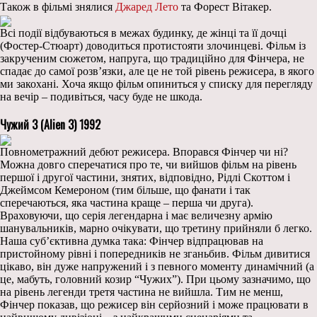
Також в фільмі знялися
Джаред Лето
та Форест Вітакер.
Всі події відбуваються в межах будинку, де жінці та її дочці
(Фостер-Стюарт) доводиться протистояти злочинцеві. Фільм із
закрученим сюжетом, напруга, що традиційно для Фінчера, не
спадає до самої розв’язки, але це не той рівень режисера, в якого
ми закохані. Хоча якщо фільм опиниться у списку для перегляду
на вечір – подивіться, часу буде не шкода.
Чужий 3 (Alien 3) 1992
Повнометражний дебют режисера. Впорався Фінчер чи ні?
Можна довго сперечатися про те, чи вийшов фільм на рівень
першої і другої частини, знятих, відповідно, Рідлі Скоттом і
Джеймсом Кемероном (тим більше, що фанати і так
сперечаються, яка частина краще – перша чи друга).
Враховуючи, що серія легендарна і має величезну армію
шанувальників, марно очікувати, що третину прийняли б легко.
Наша суб’єктивна думка така: Фінчер відпрацював на
пристойному рівні і попередників не зганьбив. Фільм дивитися
цікаво, він дуже напружений і з певного моменту динамічний (а
це, мабуть, головний козир “Чужих”). При цьому зазначимо, що
на рівень легенди третя частина не вийшла. Тим не менш,
Фінчер показав, що режисер він серйозний і може працювати в