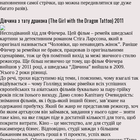
наповнення самої стрічки, що можна передивлятися ще дуже
багато разів).
Дівчина з тату дракона (The Girl with the Dragon Tattoo) 2011
Несподіваний хід для Фінчера. Цей фільм – ремейк шведської
картини за детективним романом Стіга Ларссона, який в
оригіналі називається “Чоловіки, що ненавидять жінок”. Раніше
Фінчер за ремейки не брався, працював із оригінальними
сценаріями, тож це був помітний вихід за межі звичного стилю
режисера. Ще більш незвично це тому, що фільм Фінчера
вийшов у 2011 році, а шведська “Дівчина” вийшла в 2009.
Усього 2 роки різниці.
До речі, трохи відступимо від теми, і пояснимо, чому взагалі так
відбувається – чому Голлівуд знімає рімейки всіх успішних
європейських та азіатських фільмів буквально за пару-трійку
років після їхнього виходу. Дамо слово Капітану Очевидність:
знімання фільмів, як і будь-який інший бізнес, зав’язане на
одержанні прибутку. Який би жанр не представляв режисер, хоч
би яким артхаусом він займався, завдання у нього одне – зняти
таке кіно, на яке глядач піде в достатній кількості для того, щоб
покрити витрати. Кіно – це мистецтво, але для студій це
насамперед бізнес. Відповідно, студії завжди з більшим
бажанням вкладають гроші в ті проекти, успіх яких
ймовірніший. Обиватель сприймає це наступним чином: “Тупо