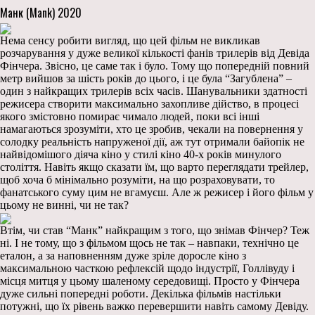
Манк (Mank) 2020
Нема сенсу робити вигляд, що цей фільм не викликав
розчарування у дуже великої кількості фанів трилерів від Девіда
Фінчера. Звісно, це саме так і було. Тому що попередній повний
метр вийшов за шість років до цього, і це була “Загублена” –
один з найкращих трилерів всіх часів. Шанувальники здатності
режисера створити максимально захопливе дійство, в процесі
якого змістовно помирає чимало людей, поки всі інші
намагаються зрозуміти, хто це зробив, чекали на повернення у
солодку реальність напруженої дії, аж тут отримали байопік не
найвідомішого діяча кіно у стилі кіно 40-х років минулого
століття. Навіть якщо сказати їм, що варто переглядати трейлер,
щоб хоча б мінімально розуміти, на що розраховувати, то
фанатського суму цим не вгамуєш. Але ж режисер і його фільм у
цьому не винні, чи не так?
Втім, чи став “Манк” найкращим з того, що знімав Фінчер? Теж
ні. І не тому, що з фільмом щось не так – навпаки, технічно це
еталон, а за наповненням дуже зріле доросле кіно з
максимальною часткою рефлексій щодо індустрії, Голлівуду і
місця митця у цьому шаленому середовищі. Просто у Фінчера
дуже сильні попередні роботи. Декілька фільмів настільки
потужні, що їх рівень важко перевершити навіть самому Девіду.