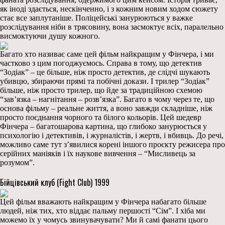
як іноді здається, нескінченно, і з кожним новим ходом сюжету
стає все заплутаніше. Поліцейські занурюються у важке
розслідування ніби в трясовину, вона засмоктує всіх, паралельно
висмоктуючи душу кожного.
Багато хто називає саме цей фільм найкращим у Фінчера, і ми
частково з цим погоджуємось. Справа в тому, що детектив
“Зодіак” – це більше, ніж просто детектив, де слідчі шукають
убивцю, збираючи прямі та побічні докази. І трилер “Зодіак”
більше, ніж просто трилер, що йде за традиційною схемою
“зав’язка – нагнітання – розв’язка”. Багато в чому через те, що
основа фільму – реальне життя, а воно завжди складніше, ніж
просто поєднання чорного та білого кольорів. Цей шедевр
Фінчера – багатошарова картина, що глибоко занурюється у
психологію і детективів, і журналістів, і жертв, і вбивць. До речі,
можливо саме тут з’явилися корені іншого проєкту режисера про
серійних маніяків і їх наукове вивчення – “Мисливець за
розумом”.
Бійцівський клуб (Fight Club) 1999
Цей фільм вважають найкращим у Фінчера набагато більше
людей, ніж тих, хто віддає пальму першості “Сім”. І хіба ми
можемо їх у чомусь звинувачувати? Ми й самі фанати цього