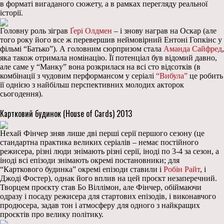
в форматі вигаданого сюжету, а в рамках перегляду реальної
історії.
Головну роль зіграв
Ґері Олдмен
– і знову награв на Оскар (але
того року його все ж перевершив неймовірний Ентоні Гопкінс у
фільмі “Батько”). А головним сюрпризом стала
Аманда Сайфред
,
яка також отримала номінацію. Її потенціал був відомий давно,
але саме у “Манку” вона розкрилася на всі сто відсотків (в
комбінації з чудовим перформансом у серіалі
“Вибула”
це робить
її однією з найбільш перспективних молодих акторок
сьогодення).
Картковий будинок (House of Cards) 2013
Нехай Фінчер зняв лише дві перші серії першого сезону (це
стандартна практика великих серіалів – немає постійного
режисера, різні люди знімають різні серії, іноді по 3-4 за сезон, а
іноді всі епізоди знімають окремі постановники; для
“Карткового будинка” окремі епізоди ставили і
Робін Райт
, і
Джоді Фостер), однак його вплив на цей проєкт незаперечний.
Творцем проєкту став Бо Віллімон, але Фінчер, обіймаючи
одразу і посаду режисера для стартових епізодів, і виконавчого
продюсера, задав тон і атмосферу для одного з найкращих
проєктів про велику політику.