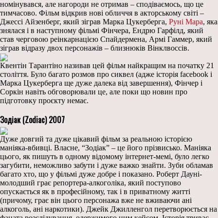
номінувався, але нагороди не отримав – сподіваємось, що це
тимчасово. Фільм відкрив нові обличчя в акторському світі –
Джессі Айзенберг, який зіграв Марка Цукерберга,
Руні Мара
, яка
знялася і в наступному фільмі Фінчера, Ендрю Гарфілд, який
став черговою реінкарнацією Спайдермена, Армі Гаммер, який
зіграв відразу двох персонажів – близнюків Вінклвоссів.
Квентін Тарантіно називав цей фільм найкращим на початку 21
століття. Було багато розмов про сиквел (адже історія facebook і
Марка Цукерберга ще дуже далека від завершення), Фінчер і
Соркін навіть обговорювали це, але поки що новин про
підготовку проєкту немає.
Зодіак (Zodiac) 2007
Дуже довгий та дуже цікавий фільм за реальною історією
маніяка-вбивці. Власне, “Зодіак” – це його прізвисько. Маніяка
цього, як пишуть в одному відомому інтернет-мемі, було легко
загубити, неможливо забути і дуже важко знайти. Зуби обламав
багато хто, що у фільмі дуже добре і показано. Роберт Дауні-
молодший грає репортера-алкоголіка, який поступово
опускається як в професійному, так і в приватному житті
(причому, грає він цього персонажа вже не вживаючи ані
алкоголь, ані наркотики). Джейк Джилленгол перетворюється на
фаната розслідування, одержимого цим кейсом. Історія триває,