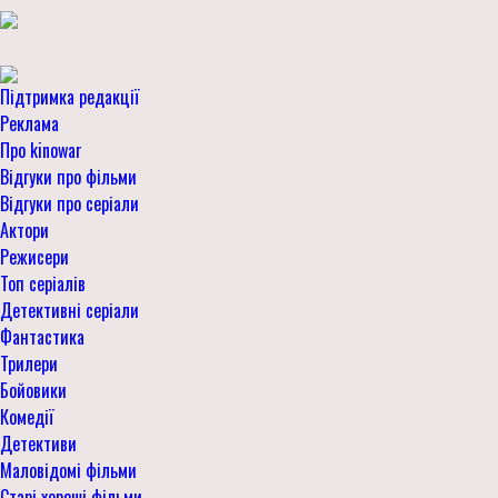
Підтримка редакції
Реклама
Про kinowar
Відгуки про фільми
Відгуки про серіали
Актори
Режисери
Топ серіалів
Детективні серіали
Фантастика
Трилери
Бойовики
Комедії
Детективи
Маловідомі фільми
Старі хороші фільми