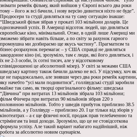
знімати ремейк фільму, який вийшов у Європі всього два роки
тому – його ж всі бачили, і нову версію дивитися ніхто не буде”.
Продюсери та студії дивляться на ту саму ситуацію інакше:
“Шведський фільм зібрав у прокаті 103 мільйони доларів. Це
однозначний успіх. В Америці відсоток людей, що дивляться
європейське кіно, мінімальний. Отже, в одній лише Америці ми
зможемо зібрати навіть більше, а по світу за рахунок гарного
промоушна ми дозбираємо ще якусь частину”. Прагматизм та
бізнес-розрахунок перемагає – у США справді не дивляться
закордонне кіно (ні, зрозуміло, там є люди, які його дивляться, і
їх не 2-3 особи, їх сотні тисяч, але у відсотковому
співвідношенні це абсолютний мізер). У світі за межами США
шведську картину також бачили далеко не всі. У підсумку, хоч як
це не парадоксально, але знявши через два роки ремейк картини,
яку начебто “усі мали подивитися”, голлівудські студії заробили
майже так само, як творці оригінального фільму: шведська
“Дівчина” при витратах 13 мільйонів зібрала 103 мільйони;
фільм Фінчера при витратах 90 мільйонів зібрав 220 з
половиною мільйонів. Тобто у шведів прибуток приблизно 38.5
мільйонів, а у Голлівуду – приблизно 20. І це тільки від зборів у
кінотеатрах – а є ще фізичні носії, продаж прав телебаченню та
стрімінгам та інші доходи. Зрозуміло, що це не стовідсоткова
формула успіху. Але такий варіант набагато надійніший, ніж
робота за абсолютно новим сценарієм.