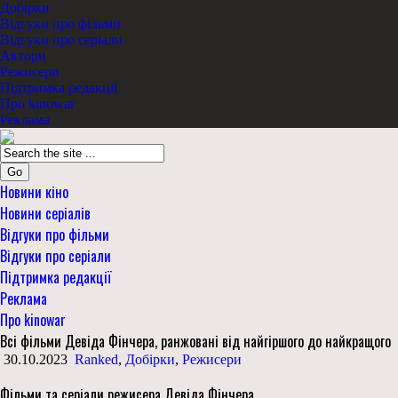
Добірки
Відгуки про фільми
Відгуки про серіали
Актори
Режисери
Підтримка редакції
Про kinowar
Реклама
Go
Новини кіно
Новини серіалів
Відгуки про фільми
Відгуки про серіали
Підтримка редакції
Реклама
Про kinowar
Всі фільми Девіда Фінчера, ранжовані від найгіршого до найкращого
30.10.2023
Ranked
,
Добірки
,
Режисери
Фільми та серіали режисера Девіда Фінчера