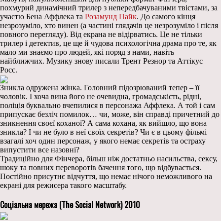
похмурий динамічний трилер з непередбачуваними твістами, за
участю Бена Аффлека та
Розамунд Пайк
. До самого кінця
незрозуміло, хто винен (а частині глядачів це незрозуміло і після
повного перегляду). Від екрана не відірватись. Це не тільки
трилер і детектив, це ще й чудова психологічна драма про те, як
мало ми знаємо про людей, які поряд з нами, навіть
найближчих. Музику знову писали Трент Резнор та Аттікус
Росс.
Зникла одружена жінка. Головний підозрюваний тепер – її
чоловік. І хоча вина його не очевидна, громадськість, рідні,
поліція буквально вчепилися в персонажа Аффлека. А той і сам
припускає безліч помилок… чи, може, він справді причетний до
зникнення своєї коханої? А сама кохана, як вийшло, що вона
зникла? І чи не було в неї своїх секретів? Чи є в цьому фільмі
взагалі хоч один персонаж, у якого немає секретів та остраху
випустити все назовні?
Традиційно для Фінчера, більш ніж достатньо насильства, сексу,
шоку та повних переворотів бачення того, що відбувається.
Постійно присутнє відчуття, що немає нічого неможливого на
екрані для режисера такого масштабу.
Соціальна мережа (The Social Network) 2010