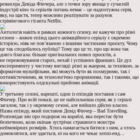
режисера Девіда Фінчера, але з точки зору явища у сучасній
індустрії кіно та серіалів питань немає – це надпотужна серія,
яку, на щастя, тепер можливо реалізувати за рахунок
стрімінгового гіганта Netflix.
Антологія навіть в рамках кожного сезону, не кажучи про різні
сезони – кожен епізод цього анімаційного серіалу є окремою
історією, ніяк не пов’язаною з іншими частинами проєкту. Чому
це так сподобалось публіці? Тому що це те, про що вона так
довго благала: більше оригінальних нових проєктів, а
не пережовування старих, нехай і успішних франшиз. Це дух
експерименту у чистому вигляді: різні за жанром, за технікою, за
форматом мультфільми, які можуть бути як похмурими, так і
оптимістичними, як технологічно проривними, так і такими, що
використовують олдскульні прийоми анімації.
У третьому сезоні, нарешті, один із епізодів поставив і сам
Фінчер. При всій повазі, це не найсильніша серія, як у серіалі
загалом, так і у окремому сезоні, але вийшло дійсно класно.
Назва епізоду, який поставив Девід Фінчер – Bad Travelling.
Розповідає він про подорож на кораблі, яка перестає бути
безпечною, коли екіпаж зустрічає страшного монстра
неймовірних розмірів. Хтось намагається битися з ним, а хтось
домовлятися, але здається, ні на кого не чекає хеппі-енд…