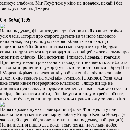
записує альбоми. Міт Лоуф теж у кіно не новачок, нехай і без
таких успіхів, як Джаред.
Сім (Se7en) 1995
На нашу думку, фільм входить до п’ятірки найкращих стрічок
усіх часів. Історія про старого детектива та його молодого
напарника, які розслідують серію вбивств маніяка, що
надихається біблійним списком семи смертних гріхів, дуже
сильно відрізняється від стандартного поліцейського фільму про
спритних слідчих. Це і детектив, і трилер, і драма, і трагедія.
При цьому нехай і розказана в похмурій тональності, але багата
на тонкий іронічний гумор (тут і актори постаралися – Бред Пітт
і Морган Фрімен переконливі у зображенні своїх персонажів і
дуже точно грають на межі між гумором і драмою). Розв’язка
вже стала кінематографічною класикою, і якщо ви ще не
дивилися цей фільм, то будьте впевнені, на вас чекає або гусяча
шкіра, або волосся дибки, або відчуття холоду в хребті, або те,
що у вас буває, коли ви дивитеся по-справжньому хороше кіно.
Наша скромна думка – найкращий фільм Фінчера. І тут не
можна не відзначити сценарну роботу Ендрю Кевіна Вокера (у
якого цей сценарій, знову ж таки, на нашу думку, найкращий).
На написання пішло два роки, тому деталі настільки добре