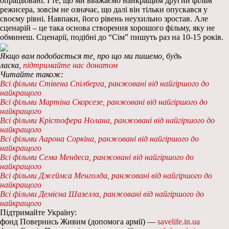
опрацьовані. І те, що ми вважаємо найкращим другий фільм
режисера, зовсім не означає, що далі він тільки опускався у
своєму рівні. Навпаки, його рівень неухильно зростав. Але
сценарій – це така основа створення хорошого фільму, яку не
обминеш. Сценарії, подібні до “Сім” пишуть раз на 10-15 років.
Якщо вам подобається те, про що ми пишемо, будь
ласка,
підтримайте нас донатом
Читайте також:
Всі фільми Стівена Спілберга
, ранжовані від найгіршого до
найкращого
Всі фільми Мартіна Скорсезе, ранжовані від найгіршого до
найкращого
Всі фільми Крістофера Нолана, ранжовані від найгіршого до
найкращого
Всі фільми Аарона Соркіна, ранжовані від найгіршого до
найкращого
Всі фільми Сема Мендеса, ранжовані від найгіршого до
найкращого
Всі фільми Джеймса Менголда, ранжовані від найгіршого до
найкращого
Всі фільми Демієна Шазелла, ранжовані від найгіршого до
найкращого
Підтримайте Україну:
фонд Повернись Живим (допомога армії) —
savelife.in.ua