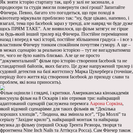
Як зняти історію стартапу так, щоб у залі не засинали, а
продюсери та студія змогли повернути свої гроші? Запитайте
Фінчера. Певно, багато хто погодиться, що при поході в
кінотеатр міркували приблизно так: “ну, буде цікаво, напевно, і
взагалі, тема про facebook зараз у тренді, але навряд чи буде дуже
щось ПРЯМ ТАКЕ”. Але виявилося, що фільм затягує не гірше
за будь-який інший трилер від Фінчера. Постійне переміщення
назад і вперед в часі історії, постійне збільшення градуса – і все з
властивим Фінчеру тонким спокійним почуттям гумору. А ще –
в межах сценарію за реальною історією – тут не вигадуватимеш
те, чого не було навіть близько. Але це не просто
“документальний” фільм про історію створення facebook та не
стандартний байопік, яких багато. Це дуже напружений трилер і
судовий детектив на базі життєпису Марка Цукерберга (точніше,
періоду його життя від створення facebook до приходу слави та
проблем, які вона приносить).
Фільм оцінили і глядачі, і критики. Американська кіноакадемія
висунула фільм на 8 Оскарів і він отримав три: найкращий
адаптований сценарій (заслужена перемога
Аарона Соркіна
,
який відомий сценаріями для таких фільмів як “Декілька
хороших хлопців”, “Людина, яка змінила все”, “Гра Моллі” та
серіалу “Західне крило”), найкращий монтаж та найкраща
музика до фільму (перший Оскар Трента Резнора, творця та
фронтмена Nine Inch Nails та Аттікуса Росса). Сам Фінчер також