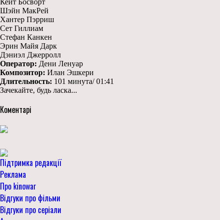
Кейт Босворт
Шэйн МакРей
Хантер Пэрриш
Сет Гиллиам
Стефан Канкен
Эрин Майя Дарк
Дэниэл Джерролл
Оператор:
Дени Ленуар
Композитор:
Илан Эшкери
Длительность:
101 минута/ 01:41
Зачекайте, будь ласка...
Коментарі
Підтримка редакції
Реклама
Про kinowar
Відгуки про фільми
Відгуки про серіали