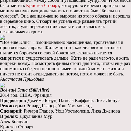
разрывающийся между собой и угасающей супругой. И хотелось
бы отметить
Кристен Стюарт
, которую всё время порицают за
минимальную эмоциональность и ставят клеймо “Беллы из
сумерек”. Она давным-давно выросла из этого образа и перешла
в серьезное кино. Стюарт не успела еще разменять третий
десяток, а уже пережила пик славы и состоялась как
независимая актриса.
“Все еще Элис” – эмоционально насыщенная, трогательная и
пронзительная драма. Фильм про то, как человек не столько
пытается бороться со своей болезнью, сколько пытается
смириться и существовать дальше. Жить не ради чего-то, а жить
вопреки всему. Посмотреть фильм стоит для того, чтобы еще раз
напомнить себе, что ценность имеет каждый момент жизни и
ничего не стоит откладывать на потом, потом может не быть.
Анастасия Приходько
Всё ещё Элис (Still Alice)
2014 год, США, Франция
Продюсеры:
Джеймс Браун, Памела Коффлер, Лекс Люцус
Режиссеры:
Ричард Глацер, Уош Уэстмоленд
Сценарий:
Ричард Глацер, Уош Уэстмоленд, Лиза Дженова
В ролях:
Джулианна Мур
Алек Болдуин
Кристен Стюарт