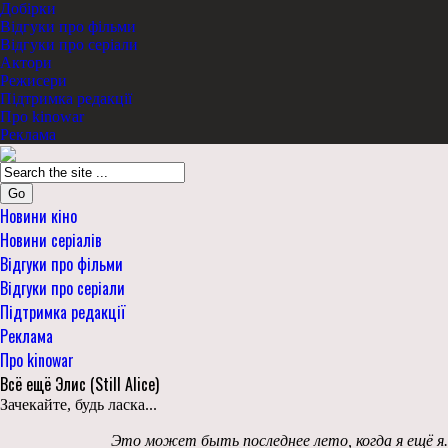
Добірки
Відгуки про фільми
Відгуки про серіали
Актори
Режисери
Підтримка редакції
Про kinowar
Реклама
Go
Новини кіно
Новини серіалів
Відгуки про фільми
Відгуки про серіали
Підтримка редакції
Реклама
Про kinowar
Всё ещё Элис (Still Alice)
Зачекайте, будь ласка...
Это может быть последнее лето, когда я ещё я.