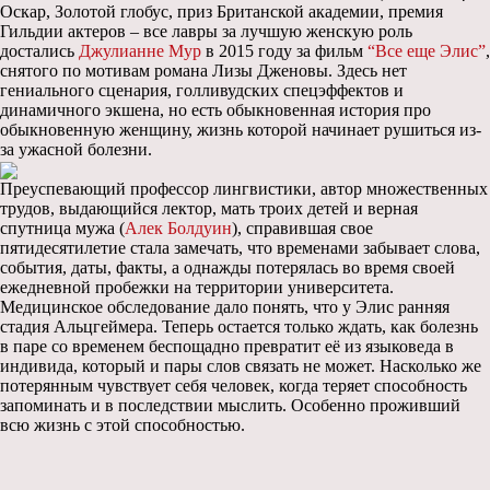
Оскар, Золотой глобус, приз Британской академии, премия
Гильдии актеров – все лавры за лучшую женскую роль
достались
Джулианне Мур
в 2015 году за фильм
“Все еще Элис”
,
снятого по мотивам романа Лизы Дженовы. Здесь нет
гениального сценария, голливудских спецэффектов и
динамичного экшена, но есть обыкновенная история про
обыкновенную женщину, жизнь которой начинает рушиться из-
за ужасной болезни.
Преуспевающий профессор лингвистики, автор множественных
трудов, выдающийся лектор, мать троих детей и верная
спутница мужа (
Алек Болдуин
), справившая свое
пятидесятилетие стала замечать, что временами забывает слова,
события, даты, факты, а однажды потерялась во время своей
ежедневной пробежки на территории университета.
Медицинское обследование дало понять, что у Элис ранняя
стадия Альцгеймера. Теперь остается только ждать, как болезнь
в паре со временем беспощадно превратит её из языковеда в
индивида, который и пары слов связать не может. Насколько же
потерянным чувствует себя человек, когда теряет способность
запоминать и в последствии мыслить. Особенно проживший
всю жизнь с этой способностью.