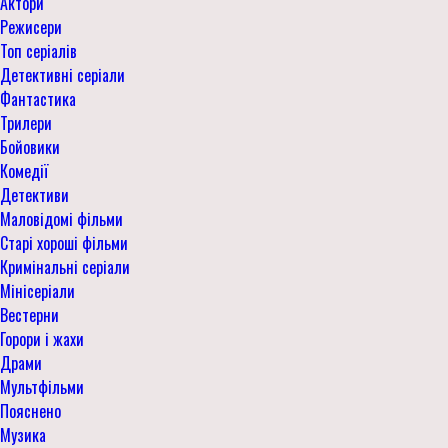
Актори
Режисери
Топ серіалів
Детективні серіали
Фантастика
Трилери
Бойовики
Комедії
Детективи
Маловідомі фільми
Старі хороші фільми
Кримінальні серіали
Мінісеріали
Вестерни
Горори і жахи
Драми
Мультфільми
Пояснено
Музика