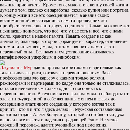
важные приоритеты. Кроме того, мало кто к концу своей жизни
думает о том, сколько он заработал, сколько купил или потратил.
К концу жизни все это обесценивается, а анализ своих
воспоминаний, воссоздание в памяти прошедших лет
приобретает совершенно другую ценность. Только на склоне лет
начинаешь понимать, что всё, что у нас есть и всё, что с нами
было, хранится в нашей памяти. Память создает нас как
личность, благодаря которой формируется характер, отношение
к тем или иным вещам, да, что там говорить: память – это
пережитый опыт. Без памяти существование оказывается
метафизически ущербным и однобоким.
Джулианна Мур
давно признана критиками и зрителями как
талантливая актриса, готовая к перевоплощениям. За её
профессиональную карьеру с какими только ролями,
режиссерами и партнерами по кадру она только не сталкивалась,
осталось неизменным только одно – способность к
перевоплощению. В течение всего фильма можно наблюдать: от
элегантно-уверенной в себе женщины с огнем в глазах до
совершенно апатичного создания, у которого взгляд так и
кричит: «кто я и что я здесь делаю?». Мужская составляющая
картины отдана Алеку Болдуину, который со стойкостью духа
выносил все взлеты и падения страдающей Элис. Не менее
сложный персонаж, адаптирующийся под изменения,