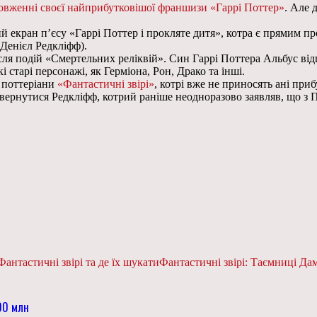
довженні своєї найприбутковішої франшизи «Гаррі Поттер»
. Але 
ий екран п’єсу «Гаррі Поттер і прокляте дитя», котра є прямим 
 Денієл Редкліфф).
сля подій «Смертельних реліквій». Син Гаррі Поттера Альбус відпр
старі персонажі, як Герміона, Рон, Драко та інші.
я поттеріани
«Фантастичні звірі»
, котрі вже не приносять ані приб
овернутися Редкліфф, котрий раніше неодноразово заявляв, що з 
Фантастичні звірі та де їх шукати
Фантастичні звірі: Таємниці Да
00 млн