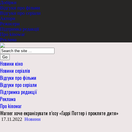
Добірки
Відгуки про фільми
Відгуки про серіали
Актори
Режисери
Підтримка редакції
Про kinowar
Реклама
Go
Новини кіно
Новини серіалів
Відгуки про фільми
Відгуки про серіали
Підтримка редакції
Реклама
Про kinowar
Warner хоче екранізувати п’єсу «Гаррі Поттер і прокляте дитя»
17.11.2022
Новини