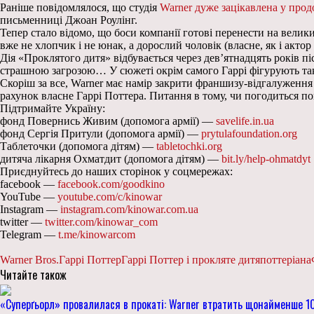
Раніше повідомлялося, що студія
Warner дуже зацікавлена у про
письменниці Джоан Роулінг.
Тепер стало відомо, що боси компанії готові перенести на велик
вже не хлопчик і не юнак, а дорослий чоловік (власне, як і актор
Дія «Проклятого дитя» відбувається через дев’ятнадцять років пі
страшною загрозою… У сюжеті окрім самого Гаррі фігурують такі 
Скоріш за все, Warner має намір закрити франшизу-відгалуженн
рахунок власне Гаррі Поттера. Питання в тому, чи погодиться п
Підтримайте Україну:
фонд Повернись Живим (допомога армії) —
savelife.in.ua
фонд Сергія Притули (допомога армії) —
prytulafoundation.org
Таблеточки (допомога дітям) —
tabletochki.org
дитяча лікарня Охматдит (допомога дітям) —
bit.ly/help-ohmatdyt
Приєднуйтесь до наших сторінок у соцмережах:
facebook —
facebook.com/goodkino
YouTube —
youtube.com/c/kinowar
Instagram —
instagram.com/kinowar.com.ua
twitter —
twitter.com/kinowar_com
Telegram —
t.me/kinowarcom
Warner Bros.
Гаррі Поттер
Гаррі Поттер і прокляте дитя
поттеріана
Читайте також
«Суперґьорл» провалилася в прокаті: Warner втратить щонайменше 1