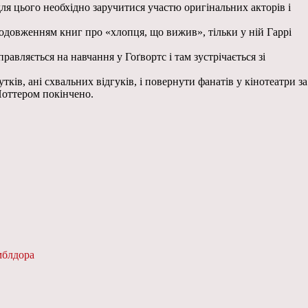
для цього необхідно заручитися участю оригінальних акторів і
продовженням книг про «хлопця, що вижив», тільки у ній Гаррі
авляється на навчання у Гоґвортс і там зустрічається зі
утків, ані схвальних відгуків, і повернути фанатів у кінотеатри за
Поттером покінчено.
мблдора