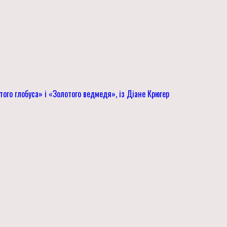
ого глобуса» і «Золотого ведмедя», із Діане Крюгер