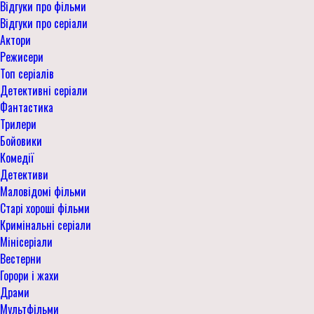
Відгуки про фільми
Відгуки про серіали
Актори
Режисери
Топ серіалів
Детективні серіали
Фантастика
Трилери
Бойовики
Комедії
Детективи
Маловідомі фільми
Старі хороші фільми
Кримінальні серіали
Мінісеріали
Вестерни
Горори і жахи
Драми
Мультфільми