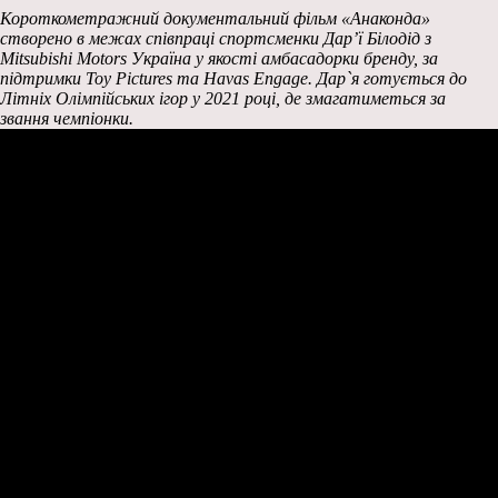
Короткометражний документальний фільм «Анаконда»
створено в межах співпраці спортсменки Дар’ї Білодід з
Mitsubishi Motors Україна у якості амбасадорки бренду, за
підтримки Toy Pictures та Havas Engage. Дар`я готується до
Літніх Олімпійських ігор у 2021 році, де змагатиметься за
звання чемпіонки.