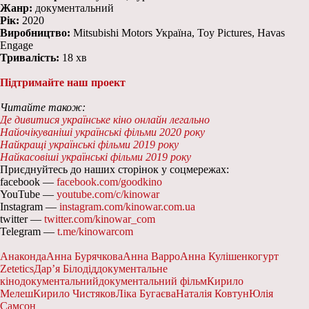
Жанр:
документальний
Рік:
2020
Виробництво:
Mitsubishi Motors Україна, Toy Pictures, Havas
Engage
Тривалість:
18 хв
Підтримайте наш проект
Читайте також:
Де дивитися українське кіно онлайн легально
Найочікуваніші українські фільми 2020 року
Найкращі українські фільми 2019 року
Найкасовіші українські фільми 2019 року
Приєднуйтесь до наших сторінок у соцмережах:
facebook —
facebook.com/goodkino
YouTube —
youtube.com/c/kinowar
Instagram —
instagram.com/kinowar.com.ua
twitter —
twitter.com/kinowar_com
Telegram —
t.me/kinowarcom
Анаконда
Анна Бурячкова
Анна Варро
Анна Кулішенко
гурт
Zetetics
Дар’я Білодід
документальне
кіно
документальний
документальний фільм
Кирило
Мелеш
Кирило Чистяков
Ліка Бугаєва
Наталія Ковтун
Юлія
Самсон