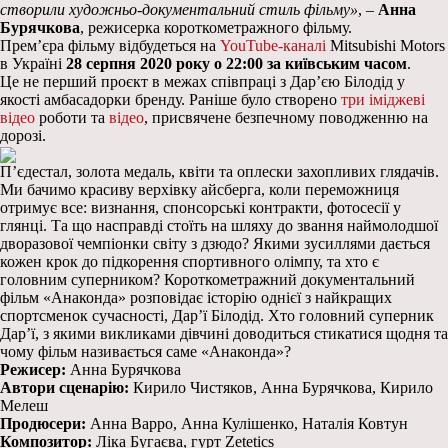
створили художньо-документальний стиль фільму»
, –
Анна
Бурячкова
, режисерка короткометражного фільму.
Прем’єра ф
ільму відбудеться на
YouTube-каналі
Mitsubishi Motors
в Україні
28 серпня 2020 року о 22:00 за київським часом
.
Це не перший проєкт в межах співпраці з Дар’єю Білодід у
якості амбасадорки бренду. Раніше було створено
три іміджеві
відео
роботи та
відео
, присвячене безпечному поводженню на
дорозі.
П’єдестал, золота медаль, квіти та оплески захопливих глядачів.
Ми бачимо красиву верхівку айсберга, коли переможниця
отримує все: визнання, спонсорські контракти, фотосесії у
глянці. Та що насправді стоїть на шляху до звання наймолодшої
дворазової чемпіонки світу з дзюдо? Якими зусиллями дається
кожен крок до підкорення спортивного олімпу, та хто є
головним суперником? Короткометражний документальний
фільм «Анаконда» розповідає історію однієї з найкращих
спортсменок сучасності, Дар’ї Білодід. Хто головний суперник
Дар’ї, з якими викликами дівчині доводиться стикатися щодня та
чому фільм називається саме «Анаконда»?
Режисер:
Анна Бурячкова
Автори сценарію:
Кирило Чистяков, Анна Бурячкова, Кирило
Мелеш
Продюсери:
Анна Варро, Анна Кулішенко, Наталія Ковтун
Композитор:
Ліка Бугаєва, гурт Zetetics