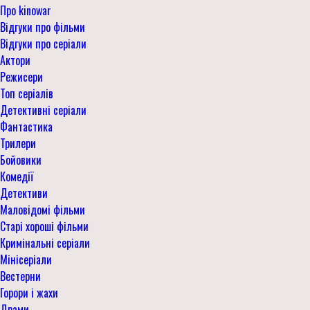
Про kinowar
Відгуки про фільми
Відгуки про серіали
Актори
Режисери
Топ серіалів
Детективні серіали
Фантастика
Трилери
Бойовики
Комедії
Детективи
Маловідомі фільми
Старі хороші фільми
Кримінальні серіали
Мінісеріали
Вестерни
Горори і жахи
Драми