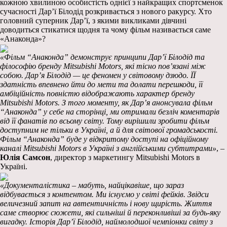
кожною хвилиною особистість однієї з найкращих спортсменок
сучасності Дар’ї
Білодід розкривається з нового ракурсу. Хто
головний суперник Дар’ї, з якими викликами дівчині
до
водиться стикатися щодня
та чому фільм називається саме
«Анаконда»?
«Фільм “Aнаконда” демонструє принципи Дар’ї Білодід та
філософію бренду Mitsubishi Motors, які тісно пов’язані між
собою. Дар’я Білодід — це феномен у світовому дзюдо. ЇЇ
здатність впевнено йти до мети та долати перешкоди, її
амбіційність повністю відображають характер бренду
Mitsubishi Motors. З того моменту, як Дар’я анонсувала фільм
“Анаконда” у себе на сторінці, ми отримали безліч коментарів
від її фанатів по всьому світу. Тому вирішили зробити фільм
доступним не тільки в Україні, а й для світової громадськості.
Фільм “Aнаконда” буде у відкритому доступі на офіційному
каналі Mitsubishi Motors в Україні з англійськими субтитрами»
, –
Юлія Самсон
, директор з маркетингу Mitsubishi Motors в
Україні.
«Документалістика – мабуть, найцікавіше, що зараз
відбувається з контентом. Ми існуємо у світі фейків. Звідси
величезний запит на автентичність і нову щирість. Життя
саме створює сюжети, які сильніші й переконливіші за будь-яку
вигадку. Історія Дар’ї Білодід, наймолодшої ​​чемпіонки світу з