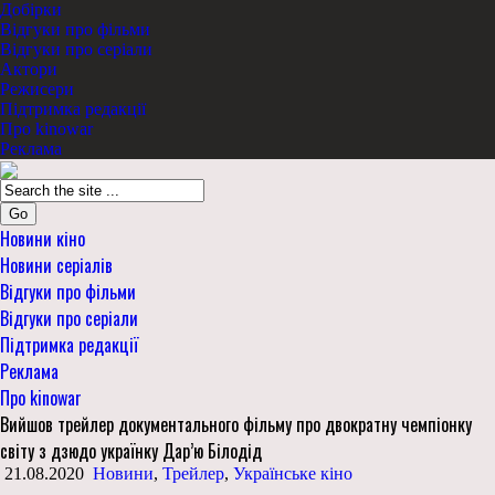
Добірки
Відгуки про фільми
Відгуки про серіали
Актори
Режисери
Підтримка редакції
Про kinowar
Реклама
Go
Новини кіно
Новини серіалів
Відгуки про фільми
Відгуки про серіали
Підтримка редакції
Реклама
Про kinowar
Вийшов трейлер документального фільму про двократну чемпіонку
світу з дзюдо українку Дар’ю Білодід
21.08.2020
Новини
,
Трейлер
,
Українське кіно