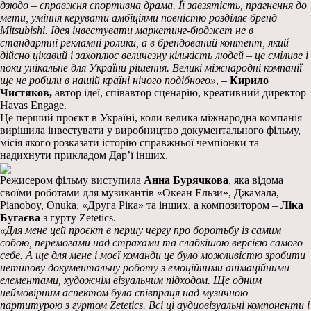
дзюдо – справжня спортивна драма. Її завзятість, прагнення до
мети, уміння керувати амбіціями повністю розділяє бренд
Mitsubishi. Ідея інвестувати маркетинг-бюджет не в
стандартні рекламні ролики, а в брендований контент, який
дійсно цікавий і захоплює величезну кількість людей – це сміливе і
поки унікальне для України рішення. Великі міжнародні компанії
ще не робили в нашій країні нічого подібного»
, –
Кирило
Чистяков,
автор ідеї, співавтор сценарію, креативний директор
Havas Engage.
Це перший проєкт в Україні, коли велика міжнародна компанія
вирішила інвестувати у виробництво документального фільму,
місія якого розказати історію справжньої чемпіонки та
надихнути прикладом Дар’ї інших.
Режисером фільму виступила
Анна Бурячкова
, яка відома
своїми роботами для музикантів «Океан Ельзи», Джамала,
Pianoboy, Onuka, «Друга Ріка» та інших, а композитором –
Ліка
Бугаєва
з
гурту Zetetics.
«Для мене цей проєкт в першу чергу про боротьбу із самим
собою, перемогами над страхами та слабкішою версією самого
себе. А ще для мене і моєї команди це було можливістю зробити
нетипову документальну роботу з емоційними анімаційними
елементами, художнім візуальним підходом. Ще одним
неймовірним аспектом була співпраця над музичною
партитурою з гуртом Zetetics. Всі ці аудиовізуальні компоненти і