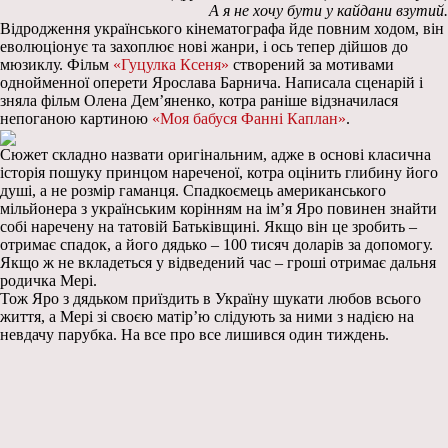
А я не хочу бути у кайдани взутий.
Відродження українського кінематографа йде повним ходом, він
еволюціонує та захоплює нові жанри, і ось тепер дійшов до
мюзиклу. Фільм
«Гуцулка Ксеня»
створений за мотивами
однойменної оперети Ярослава Барнича. Написала сценарій і
зняла фільм Олена Дем’яненко, котра раніше відзначилася
непоганою картиною
«Моя бабуся Фанні Каплан»
.
Сюжет складно назвати оригінальним, адже в основі класична
історія пошуку принцом нареченої, котра оцінить глибину його
душі, а не розмір гаманця. Спадкоємець американського
мільйонера з українським корінням на ім’я Яро повинен знайти
собі наречену на татовій Батьківщині. Якщо він це зробить –
отримає спадок, а його дядько – 100 тисяч доларів за допомогу.
Якщо ж не вкладеться у відведений час – гроші отримає дальня
родичка Мері.
Тож Яро з дядьком приїздить в Україну шукати любов всього
життя, а Мері зі своєю матір’ю слідують за ними з надією на
невдачу парубка. На все про все лишився один тиждень.