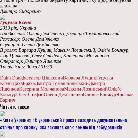
24 млн грн – половина бюджету картини, яку профінансувала
держава.
Дмитро Сидоренко
Гуцулка Ксеня
2019 рік, Україна
Продюсери: Олена Дем’яненко, Дмитро Томашпольський
Режисер: Олена Дем’яненко
Сценарій: Олена Дем’яненко
В ролях: Варвара Лущик, Максим Лозинський, Олів’є Бонжур,
Ігор Цішкевич, Олег Стефан, Катерина Молчанова
Оператор: Дмитро Яшенков
Тривалість: 90 хв / 01:30
Dakh Daughters
Ігор Цішкевич
Варвара Лущик
Гуцулка
Ксеня
ДахаБраха
Дмитро Томашпольський
Дмитро
Яшенков
Катерина Молчанова
Максим Лозинський
Олів’є
Бонжур
Олег Стефан
Олена Дем’яненко
Оливье Бонжур
Ярослав
Барнич
Читайте також
«Квіти України» : В український прокат виходить документальна
стрічка про киянку, яка захищає свою землю від забудовників