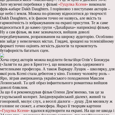
Зате музичні перебивки у фільмі
«Гуцулка Ксеня»
виконали
фрік-кабаре Dakh Daughters. І порівняно з виступами акторів –
це небо і земля. Можна по-різному відноситися до творчості
Dakh Daughters, я їх фаном точно не назвусь, але якість та
гармонічність із зображуваним на екрані присутня. Те ж саме
відноситься й до камео групи «ДахаБраха» наприкінці фільму.
Ну а сам фільм, як вже зазначалося, вийшов доволі
передбачуваним, розрахованим на широку аудиторію. Особливо
він зайде у невеличких містах. Глядачі, зрощені на телевізійному
форматі точно оцінять легкість діалогів та проковтнуть
бутафорність багатьох сцен.
Хоча серед акторів можна виділити бельгійця Олів’є Бонжура
(«Залягти на дно в Брюгге»), що виконав роль одержимого
метеликами професора. А також Варвару Лущик – школярку, для
якої роль Ксені стала дебютом у кіно. Головну чоловічу роль –
Яро, зіграв американець українського походження Максим
Лозинський. Та цей образ інфантильного романтика вийшов
доволі бляклим.
За що б я рекомендував фільм Олени Дем’яненко, так це за
гуцульський колорит. Західноукраїнський діалект, живий та
гоноровий, милує слух, а веселі діалоги – душу. Для мюзиклу ж
головне не сюжет, а атмосфера. Якраз її творцям картини
«Гуцулка Ксеня»
вдалося відтворити на екрані. На що не шкода і