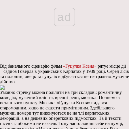
ad
Від банального сценарію фільм
«Гуцулка Ксеня»
рятує місце дії
– садиба Говерла в українських Карпатах у 1939 році. Серед лісів
та полонин, овець та гуцулів відбувається це театрально-музичне
дійство.
Умовно стрічку можна поділити на три складові: романтичну
комедію, музичний кліп та, врешті решт, мюзикл. Почнемо з
останнього пункту. Мюзикл «Гуцулка Ксеня» видався
старомодним, якщо не сказати примітивним. Здебільшого
музичні номери тут виконуються не на тлі карпатських
декорацій, а на дешевих опереткових підмостках. Та й тексти
пісень глибокими не назвеш. Тому часто ловиш себе на думці,
що дивишся якісь «Маски-шоу». А це ж було в далеких 90-х.