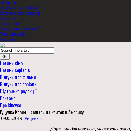
Добірки
Відгуки про фільми
Відгуки про серіали
Актори
Режисери
Підтримка редакції
Про kinowar
Реклама
Go
Новини кіно
Новини серіалів
Відгуки про фільми
Відгуки про серіали
Підтримка редакції
Реклама
Про kinowar
Гуцулка Ксеня: наспівай на квиток в Америку
09.03.2019
Рецензія
Дружина для чоловіка, як для коня пута,