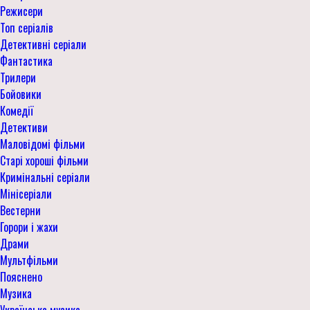
Режисери
Топ серіалів
Детективні серіали
Фантастика
Трилери
Бойовики
Комедії
Детективи
Маловідомі фільми
Старі хороші фільми
Кримінальні серіали
Мінісеріали
Вестерни
Горори і жахи
Драми
Мультфільми
Пояснено
Музика