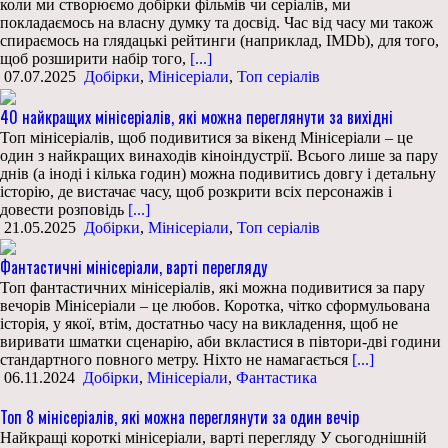
коли ми створюємо добірки фільмів чи серіалів, ми
покладаємось на власну думку та досвід. Час від часу ми також
спираємось на глядацькі рейтинги (наприклад, IMDb), для того,
щоб розширити набір того,
[...]
07.07.2025
Добірки
,
Мінісеріали
,
Топ серіалів
40 найкращих мінісеріалів, які можна переглянути за вихідні
Топ мінісеріалів, щоб подивитися за вікенд Мінісеріали – це
один з найкращих винаходів кіноіндустрії. Всього лише за пару
днів (а іноді і кілька годин) можна подивитись довгу і детальну
історію, де вистачає часу, щоб розкрити всіх персонажів і
довести розповідь
[...]
21.05.2025
Добірки
,
Мінісеріали
,
Топ серіалів
Фантастичні мінісеріали, варті перегляду
Топ фантастичних мінісеріалів, які можна подивитися за пару
вечорів Мінісеріали – це любов. Коротка, чітко сформульована
історія, у якої, втім, достатньо часу на викладення, щоб не
виривати шматки сценарію, аби вкластися в півтори-дві години
стандартного повного метру. Ніхто не намагається
[...]
06.11.2024
Добірки
,
Мінісеріали
,
Фантастика
Топ 8 мінісеріалів, які можна переглянути за один вечір
Найкращі короткі мінісеріали, варті перегляду У сьогоднішній