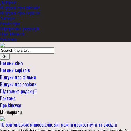
Добірки
Відгуки про фільми
Відгуки про серіали
Актори
Режисери
Підтримка редакції
Про kinowar
Реклама
Go
Новини кіно
Новини серіалів
Відгуки про фільми
Відгуки про серіали
Підтримка редакції
Реклама
Про kinowar
Мінісеріали
10 британських мінісеріалів, які можна проковтнути за вихідні
Британські мінісеріали, які варто переглянути за пару вечорів У