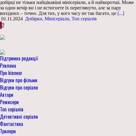
добірці не тільки найцікавіші мінісеріали, а й найкоротші. Може
за один вечір ви і не встигнете їх переглянути, але за пару
вихідних – точно. Для тих, у кого часу не так багато, це
[...]
01.11.2024
Добірки
,
Мінісеріали
,
Топ серіалів
1
2
Підтримка редакції
Реклама
Про kinowar
Відгуки про фільми
Відгуки про серіали
Актори
Режисери
Топ серіалів
Детективні серіали
Фантастика
Трилери