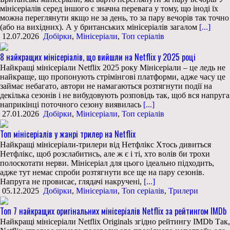
мінісеріалів серед іншого є значна перевага у тому, що іноді їх
можна переглянути якщо не за день, то за пару вечорів так точно
(або на вихідних). А у британських мінісеріалів загалом
[...]
12.07.2026
Добірки
,
Мінісеріали
,
Топ серіалів
8 найкращих мінісеріалів, що вийшли на Netflix у 2025 році
Найкращі мінісеріали Netflix 2025 року Мінісеріали – це ледь не
найкраще, що пропонують стрімінгові платформи, адже часу це
займає небагато, автори не намагаються розтягнути події на
декілька сезонів і не вибудовують розповідь так, щоб вся напруга
наприкінці поточного сезону виявилась
[...]
27.01.2026
Добірки
,
Мінісеріали
,
Топ серіалів
Топ мінісеріалів у жанрі трилер на Netflix
Найкращі мінісеріали-трилери від Нетфлікс Хтось дивиться
Нетфлікс, щоб розслабитись, але ж є і ті, хто волів би трохи
полоскотати нерви. Мінісеріал для цього ідеально підходить,
адже тут немає спроби розтягнути все ще на пару сезонів.
Напруга не провисає, глядачі накручені,
[...]
05.12.2025
Добірки
,
Мінісеріали
,
Топ серіалів
,
Трилери
Топ 7 найкращих оригінальних мінісеріалів Netflix за рейтингом IMDb
Найкращі мінісеріали Netflix Originals згідно рейтингу IMDb Так,