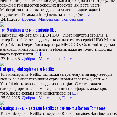
Netflix створює чимало посереднього прохідного непотребу, але
завжди є той відсоток хороших проєктів, які варті уваги.
Мінісеріали потрапляють до зони уваги швидше, адже і
подивитись їх можна іноді ледь на за вечір (чи
[...]
24.11.2025
Добірки
,
Мінісеріали
,
Топ серіалів
Топ 9 найкращих мінісеріалів HBO
Найкращі мінісеріали HBO HBO – лідер індустрії серіалів, а
тепер його бібліотека доступна як на самому сервісі HBO Max в
Україні, так і через його партнера MEGOGO. Сьогодні згадаємо
найкращі мінісеріали цієї платформи, адже це точно ті шоу, які
варто переглянути.
[...]
27.10.2025
Добірки
,
Мінісеріали
,
Топ серіалів
Найкращі мінісеріали від Netflix
Топ мінісеріалів Netflix, які можна переглянути за пару вечорів
Netflix є найпопулярнішим стрімінговим сервісом у світі – в
Україні він також на передових позиціях. Є сенс згадати
найкращі оригінальні мінісеріали цієї платформи, адже крім
того, що це формат для концентрованої
[...]
25.08.2025
Добірки
,
Мінісеріали
,
Топ серіалів
6 найкращих мінісеріалів Netflix за рейтингом Rotten Tomatoes
Топ мінісеріалів Netflix за версією Rotten Tomatoes Частіше за все,