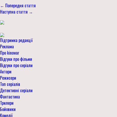
← Попередня стаття
Наступна стаття →
Підтримка редакції
Реклама
Про kinowar
Відгуки про фільми
Відгуки про серіали
Актори
Режисери
Топ серіалів
Детективні серіали
Фантастика
Трилери
Бойовики
Комедії