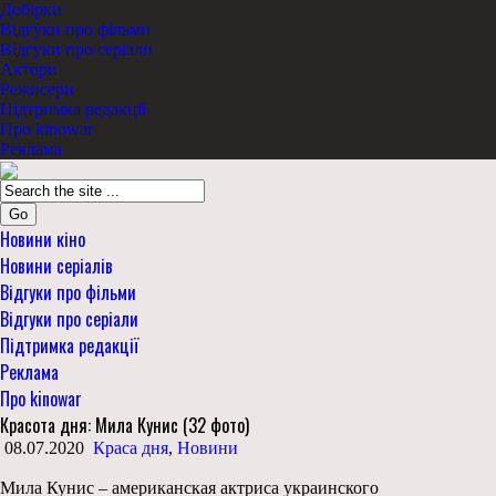
Добірки
Відгуки про фільми
Відгуки про серіали
Актори
Режисери
Підтримка редакції
Про kinowar
Реклама
Go
Новини кіно
Новини серіалів
Відгуки про фільми
Відгуки про серіали
Підтримка редакції
Реклама
Про kinowar
Красота дня: Мила Кунис (32 фото)
08.07.2020
Краса дня
,
Новини
Мила Кунис – американская актриса украинского