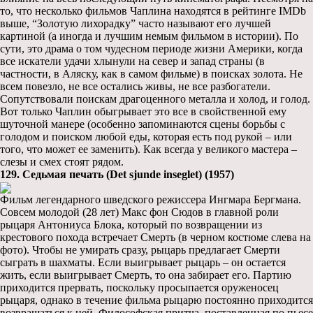
то, что несколько фильмов Чаплина находятся в рейтинге IMDb
выше, “Золотую лихорадку” часто называют его лучшей
картиной (а иногда и лучшим немым фильмом в истории). По
сути, это драма о том чудесном периоде жизни Америки, когда
все искатели удачи хлынули на север и запад страны (в
частности, в Аляску, как в самом фильме) в поисках золота. Не
всем повезло, не все остались живы, не все разбогатели.
Сопутствовали поискам драгоценного металла и холод, и голод.
Вот только Чаплин обыгрывает это все в свойственной ему
шуточной манере (особенно запоминаются сцены борьбы с
голодом и поиском любой еды, которая есть под рукой – или
того, что может ее заменить). Как всегда у великого мастера –
слезы и смех стоят рядом.
129. Седьмая печать (Det sjunde inseglet) (1957)
Фильм легендарного шведского режиссера Ингмара Бергмана.
Совсем молодой (28 лет) Макс фон Сюдов в главной роли
рыцаря Антониуса Блока, который по возвращении из
крестового похода встречает Смерть (в черном костюме слева на
фото). Чтобы не умирать сразу, рыцарь предлагает Смерти
сыграть в шахматы. Если выигрывает рыцарь – он остается
жить, если выигрывает Смерть, то она забирает его. Партию
приходится прервать, поскольку просыпается оруженосец
рыцаря, однако в течение фильма рыцарю постоянно приходится
возвращаться к ней. Философская притча, поставленная по пьесе