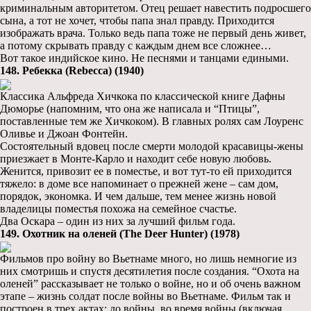
криминальным авторитетом. Отец решает навестить подросшего
сына, а тот не хочет, чтобы папа знал правду. Приходится
изображать врача. Только ведь папа тоже не первый день живет,
а потому скрывать правду с каждым днем все сложнее…
Вот такое индийское кино. Не песнями и танцами едиными.
148. Ребекка (Rebecca) (1940)
Классика Альфреда Хичкока по классической книге Дафны
Дюморье (напомним, что она же написала и “Птицы”,
поставленные тем же Хичкоком). В главных ролях сам Лоуренс
Оливье и Джоан Фонтейн.
Состоятельный вдовец после смерти молодой красавицы-жены
приезжает в Монте-Карло и находит себе новую любовь.
Женится, привозит ее в поместье, и вот тут-то ей приходится
тяжело: в доме все напоминает о прежней жене – сам дом,
порядок, экономка. И чем дальше, тем менее жизнь новой
владелицы поместья похожа на семейное счастье.
Два Оскара – один из них за лучший фильм года.
149. Охотник на оленей (The Deer Hunter) (1978)
Фильмов про войну во Вьетнаме много, но лишь немногие из
них смотришь и спустя десятилетия после создания. “Охота на
оленей” рассказывает не только о войне, но и об очень важном
этапе – жизнь солдат после войны во Вьетнаме. Фильм так и
построен в трех актах: до войны, во время войны (включая