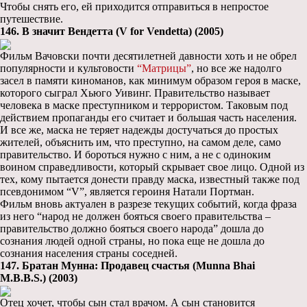
Чтобы снять его, ей приходится отправиться в непростое
путешествие.
146. В значит Вендетта (V for Vendetta) (2005)
Фильм Вачовски почти десятилетней давности хоть и не обрел
популярности и культовости
“Матрицы”
, но все же надолго
засел в памяти киноманов, как минимум образом героя в маске,
которого сыграл Хьюго Уивинг. Правительство называет
человека в маске преступником и террористом. Таковым под
действием пропаганды его считает и большая часть населения.
И все же, маска не теряет надежды достучаться до простых
жителей, объяснить им, что преступно, на самом деле, само
правительство. И бороться нужно с ним, а не с одиноким
воином справедливости, который скрывает свое лицо. Одной из
тех, кому пытается донести правду маска, известный также под
псевдонимом “V”, является героиня Натали Портман.
Фильм вновь актуален в разрезе текущих событий, когда фраза
из него “народ не должен бояться своего правительства –
правительство должно бояться своего народа” дошла до
сознания людей одной страны, но пока еще не дошла до
сознания населения страны соседней.
147. Братан Мунна: Продавец счастья (Munna Bhai
M.B.B.S.) (2003)
Отец хочет, чтобы сын стал врачом. А сын становится