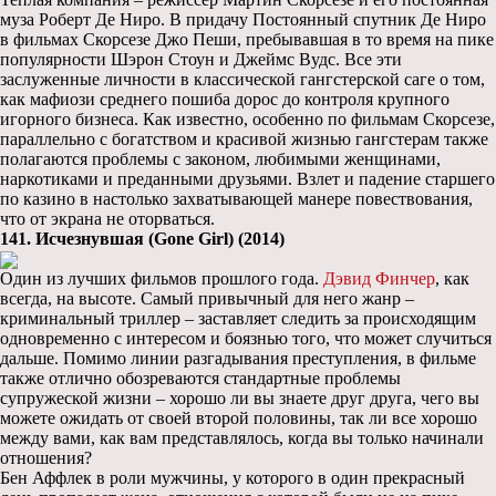
муза Роберт Де Ниро. В придачу Постоянный спутник Де Ниро
в фильмах Скорсезе Джо Пеши, пребывавшая в то время на пике
популярности Шэрон Стоун и Джеймс Вудс. Все эти
заслуженные личности в классической гангстерской саге о том,
как мафиози среднего пошиба дорос до контроля крупного
игорного бизнеса. Как известно, особенно по фильмам Скорсезе,
параллельно с богатством и красивой жизнью гангстерам также
полагаются проблемы с законом, любимыми женщинами,
наркотиками и преданными друзьями. Взлет и падение старшего
по казино в настолько захватывающей манере повествования,
что от экрана не оторваться.
141. Исчезнувшая (Gone Girl) (2014)
Один из лучших фильмов прошлого года.
Дэвид Финчер
, как
всегда, на высоте. Самый привычный для него жанр –
криминальный триллер – заставляет следить за происходящим
одновременно с интересом и боязнью того, что может случиться
дальше. Помимо линии разгадывания преступления, в фильме
также отлично обозреваются стандартные проблемы
супружеской жизни – хорошо ли вы знаете друг друга, чего вы
можете ожидать от своей второй половины, так ли все хорошо
между вами, как вам представлялось, когда вы только начинали
отношения?
Бен Аффлек в роли мужчины, у которого в один прекрасный