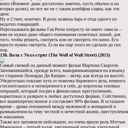
кино (Флеминг даже достаточно заметно, пусть обычно и на
вторых ролях), но все же не с таким шлейфом славы, как эти
двое.
Ну и Стинг, конечно. В роли хозяина бара и отца одного из
недотеп-товарищей.
Пересказывать фильмы Гая Ричи попросту не имеет смысла –
вам не нужно даже общего понимания сюжетных линий, для
того, чтобы решить, смотреть или не смотреть это кино. Его
просто нужно смотреть. Если вы еще этого не сделали до сих
пор.
138. Волк с Уолл-стрит (The Wolf of Wall Street) (2013)
Самый свежий на данный момент фильм Мартина Скорсезе.
Запомнившийся, прежде всего, выворачивающимся на изнанку
от старания Леонардо Ди Каприо – актер, как всегда на высоте.
Убедительно показан путь от новичка биржевого дела, немного
стеснительного и неуверенного в себе, до воротилы теневых
операций, который погряз в финансовых преступлениях,
наркотиках и разврате в любых доступных формах. Собственно,
все вышеперечисленное и составляет 90% фильма. В остальное
время – драма отношений между мужчиной и женщиной и
размышления на тему честной и нечестной жизни, преступления
и наказания.
Также все запомнили небольшую, но очень яркую роль Мэттью
Макконахи – тертый калач, умудренный опытом длительной