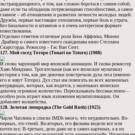
экстраординарного, о том, как сложно бороться с самим собой,
даже если ты обладаешь потрясающими способностями, а самое
главное – об отношениях и развитии личности молодых людей.
Дружба, первые настоящие отношения, первые боль и утрата.
Без банальности и штампов и в очень интересном формате
повествования.
Отдельно отметим отличные роли Бена Аффлека, Минни
Драйвер и самого известного скандинава кино Стеллана
Скарсгорда. Режиссер – Гас Ван Сент.
127. Мой сосед Тоторо (Tonari no Totoro) (1988)
И снова чарующий мир японской анимации. И снова режиссер
Хаяо Миядзаки. Трогательная (как все японские мультики)
история о том, как две девочки повстречали духа леса (именно
его и зовут Тоторо). Дух стал им помогать во всех жизненных
неурядицах, которых, как водится, у маленьких японских
девочек огромное количество. Пересказывать бессмысленно –
особую роль играет язык изложения мультипликации. Он
добавляет волшебства.
128. Золотая лихорадка (The Gold Rush) (1925)
Чарли Чаплина в списке IMDb много, что неудивительно. Во-
первых, это гений. Во-вторых, его фильмы видели все или
почти все. В-третьих, дело даже не в самих картинах, а в их
влияние на весь последующий путь кинематографа. Несмотря на