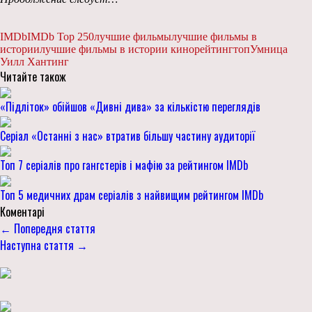
IMDb
IMDb Top 250
лучшие фильмы
лучшие фильмы в
истории
лучшие фильмы в истории кино
рейтинг
топ
Умница
Уилл Хантинг
Читайте також
«Підліток» обійшов «Дивні дива» за кількістю переглядів
Серіал «Останні з нас» втратив більшу частину аудиторії
Топ 7 серіалів про гангстерів і мафію за рейтингом IMDb
Топ 5 медичних драм серіалів з найвищим рейтингом IMDb
Коментарі
← Попередня стаття
Наступна стаття →