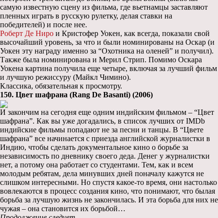
самую известную сцену из фильма, где вьетнамцы заставляют
пленных играть в русскую рулетку, делая ставки на
победителей) и после нее.
Роберт Де Ниро
и Кристофер Уокен, как всегда, показали свой
высочайший уровень, за что и были номинированы на Оскар (и
Уокен эту награду именно за “Охотника на оленей” и получил).
Также была номинирована и Мерил Стрип. Помимо Оскара
Уокена картина получила еще четыре, включая за лучший фильм
и лучшую режиссуру (Майкл Чимино).
Классика, обязательная к просмотру.
150. Цвет шафрана (Rang De Basanti) (2006)
И закончим на сегодня еще одним индийским фильмом – “Цвет
шафрана”. Как вы уже догадались, в список лучших от IMDb
индийские фильмы попадают не за песни и танцы. В “Цвете
шафрана” все начинается с приезда английской журналистки в
Индию, чтобы сделать документальное кино о борьбе за
независимость по дневнику своего деда. Денег у журналистки
нет, а потому она работает со студентами. Тем, как и всем
молодым ребятам, дела минувших дней поначалу кажутся не
слишком интересными. Но спустя какое-то время, они настолько
вовлекаются в процесс создания кино, что понимают, что былая
борьба за лучшую жизнь не закончилась. И эта борьба для них не
чужая – она становится их борьбой…
Продолжение следует…