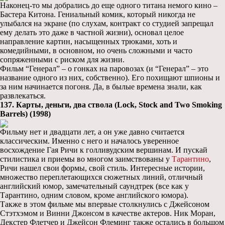
Наконец-то мы добрались до еще одного титана немого кино –
Бастера Китона. Гениальный комик, который никогда не
улыбался на экране (по слухам, контракт со студией запрещал
ему делать это даже в частной жизни), основал целое
направление картин, насыщенных трюками, хоть и
комедийными, в основном, но очень сложными и часто
сопряженными с риском для жизни.
Фильм “Генерал” – о гонках на паровозах (и “Генерал” – это
название одного из них, собственно). Его похищают шпионы и
за ним начинается погоня. Да, в былые времена знали, как
развлекаться.
137. Карты, деньги, два ствола (Lock, Stock and Two Smoking
Barrels) (1998)
Фильму нет и двадцати лет, а он уже давно считается
классическим. Именно с него и началось уверенное
восхождение Гая Ричи к голливудским вершинам. И пускай
стилистика и приемы во многом заимствованы у
Тарантино
,
Ричи нашел свои формы, свой стиль. Интересные истории,
множество переплетающихся сюжетных линий, отличный
английский юмор, замечательный саундтрек (все как у
Тарантино, одним словом, кроме английского юмора).
Также в этом фильме мы впервые столкнулись с Джейсоном
Стэтхэмом и Винни Джонсом в качестве актеров. Ник Моран,
Декстер Флетчер и Джейсон Флеминг также остались в большом