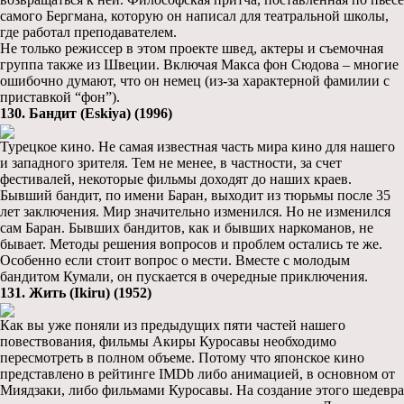
самого Бергмана, которую он написал для театральной школы,
где работал преподавателем.
Не только режиссер в этом проекте швед, актеры и съемочная
группа также из Швеции. Включая Макса фон Сюдова – многие
ошибочно думают, что он немец (из-за характерной фамилии с
приставкой “фон”).
130. Бандит (Eskiya) (1996)
Турецкое кино. Не самая известная часть мира кино для нашего
и западного зрителя. Тем не менее, в частности, за счет
фестивалей, некоторые фильмы доходят до наших краев.
Бывший бандит, по имени Баран, выходит из тюрьмы после 35
лет заключения. Мир значительно изменился. Но не изменился
сам Баран. Бывших бандитов, как и бывших наркоманов, не
бывает. Методы решения вопросов и проблем остались те же.
Особенно если стоит вопрос о мести. Вместе с молодым
бандитом Кумали, он пускается в очередные приключения.
131. Жить (Ikiru) (1952)
Как вы уже поняли из предыдущих пяти частей нашего
повествования, фильмы Акиры Куросавы необходимо
пересмотреть в полном объеме. Потому что японское кино
представлено в рейтинге IMDb либо анимацией, в основном от
Миядзаки, либо фильмами Куросавы. На создание этого шедевра