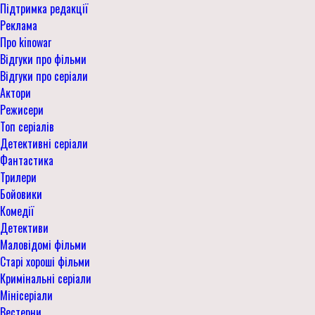
Підтримка редакції
Реклама
Про kinowar
Відгуки про фільми
Відгуки про серіали
Актори
Режисери
Топ серіалів
Детективні серіали
Фантастика
Трилери
Бойовики
Комедії
Детективи
Маловідомі фільми
Старі хороші фільми
Кримінальні серіали
Мінісеріали
Вестерни