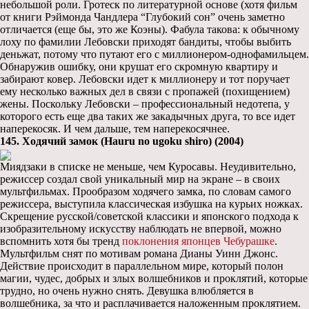
небольшой роли. Гротеск по литературной основе (хотя фильм
от книги Рэймонда Чандлера “Глубокий сон” очень заметно
отличается (еще бы, это же Коэны). Фабула такова: к обычному
лоху по фамилии Лебовски приходят бандиты, чтобы выбить
деньжат, потому что путают его с миллионером-однофамильцем.
Обнаружив ошибку, они крушат его скромную квартиру и
забирают ковер. Лебовски идет к миллионеру и тот поручает
ему несколько важных дел в связи с пропажей (похищением)
жены. Поскольку Лебовски – профессиональный недотепа, у
которого есть еще два таких же закадычных друга, то все идет
наперекосяк. И чем дальше, тем наперекосячнее.
145. Ходячий замок (Hauru no ugoku shiro) (2004)
Миядзаки в списке не меньше, чем Куросавы. Неудивительно,
режиссер создал свой уникальный мир на экране – в своих
мультфильмах. Прообразом ходячего замка, по словам самого
режиссера, выступила классическая избушка на курьих ножках.
Скрещение русской/советской классики и японского подхода к
изобразительному искусству наблюдать не впервой, можно
вспомнить хотя бы тренд
поклонения японцев Чебурашке
.
Мультфильм снят по мотивам романа Дианы Уинн Джонс.
Действие происходит в параллельном мире, который полон
магии, чудес, добрых и злых волшебников и проклятий, которые
трудно, но очень нужно снять. Девушка влюбляется в
волшебника, за что и расплачивается наложенным проклятием.