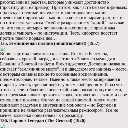
работах или на работах, которые унижают достоинство
(проституция, например). При этом, как часто бывает в фильмах
про искусственный интеллект и клонирование, копия
превосходит оригинал – как по физическим параметрам, так и
по интеллектуальным. Особое раздражение у “копий” вызывает
то, что после четырех лет жизни искуственные организмы
должны умирать – по инструкции. Часть киборгов восстает
против такого порядка дел…
135. Земляничная поляна (Smultronstället) (1957)
Вновь картина шведского классика Ингмара Бергмана,
собравшая урожай наград, в частности Золотого медведя в
Берлине и Золотой глобус в Лос-Анджелесе. Дословно название
означает “земляничное место”, и в шведском это идиома – место,
с которым связаны какие-то особенные воспоминания,
положительные, теплые. Именно в такое место возвращается
старый ученый, признанный научным сообществом. И за счет
этого, за счет общения с невесткой и молодыми попутчиками,
он переосмысливает прожитые годы, отношения с сыном и свое
отношение к жизни. Фильм не самый простой, много места
занимают раздумья и внутренние монологи – но Бергман в
принципе не является развлекательным режиссером. Тем не
менее, классика обязательная к просмотру.
136. Паровоз Генерал (The General) (1926)