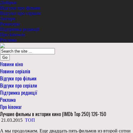
Добірки
Відгуки про фільми
Відгуки про серіали
Актори
Режисери
Підтримка редакції
Про kinowar
Реклама
Go
Новини кіно
Новини серіалів
Відгуки про фільми
Відгуки про серіали
Підтримка редакції
Реклама
Про kinowar
Лучшие фильмы в истории кино (IMDb Top 250) 126-150
21.03.2015
ТОП
А мы продолжаем. Еще двадцать пять фильмов из второй сотни