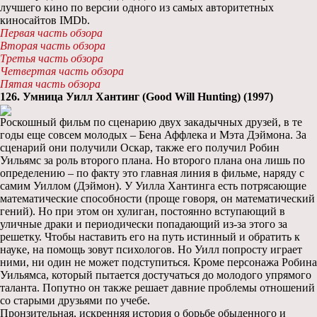
лучшего кино по версии одного из самых авторитетных
киносайтов IMDb.
Первая часть обзора
Вторая часть обзора
Третья часть обзора
Четвертая часть обзора
Пятая часть обзора
126. Умница Уилл Хантинг (Good Will Hunting) (1997)
Роскошный фильм по сценарию двух закадычных друзей, в те
годы еще совсем молодых – Бена Аффлека и Мэта Дэймона. За
сценарий они получили Оскар, также его получил Робин
Уильямс за роль второго плана. Но второго плана она лишь по
определению – по факту это главная линия в фильме, наряду с
самим Уиллом (Дэймон). У Уилла Хантинга есть потрясающие
математические способности (проще говоря, он математический
гений). Но при этом он хулиган, постоянно вступающий в
уличные драки и периодически попадающий из-за этого за
решетку. Чтобы наставить его на путь истинный и обратить к
науке, на помощь зовут психологов. Но Уилл попросту играет
ними, ни один не может подступиться. Кроме персонажа Робина
Уильямса, который пытается достучаться до молодого упрямого
таланта. Попутно он также решает давние проблемы отношений
со старыми друзьями по учебе.
Пронзительная, искренняя история о борьбе обыденного и