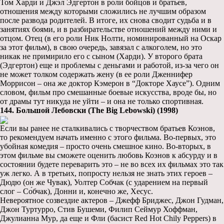
Том Харди и Джэл Эдгертон в роли бойцов и братьев,
отношения между которыми сложились не лучшим образом
после развода родителей. В итоге, их снова сводит судьба и в
занятиях боями, и в разбирательстве отношений между ними и
отцом. Отец (в его роли Ник Нолти, номинированный на Оскар
за этот фильм), в свою очередь, завязал с алкоголем, но это
никак не примирило его с сыном (Харди). У второго брата
(Эдгертон) еще и проблемы с деньгами и работой, из-за чего он
не может толком содержать жену (в ее роли Дженнифер
Моррисон – она же доктор Кэмерон в “Докторе Хаусе”). Одним
словом, фильм про смешанные боевые искусства, вроде бы, но
от драмы тут никуда не уйти – и она не только спортивная.
144. Большой Лебовски (The Big Lebowski) (1998)
Если вы ранее не сталкивались с творчеством братьев Коэнов,
то рекомендуем начать именно с этого фильма. Во-первых, это
убойная комедия – просто очень смешное кино. Во-вторых, в
этом фильме вы сможете оценить любовь Коэнов к абсурду и в
состоянии будете переварить это – не во всех их фильмах это так
уж легко. А в третьих, попросту нельзя не знать этих героев –
Дюдю (он же Чувак), Уолтер Собчак (с ударением на первый
слог – Со́бчак), Донни и, конечно же, Хесус.
Невероятное созвездие актеров – Джефф Бриджес, Джон Гудман,
Джон Туртурро, Стив Бушеми, Филип Сеймур Хоффман,
Джулианна Мур, да еще и Фли (басист Red Hot Chily Peppers) в