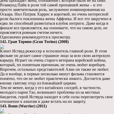
день пропадает жена, отношения с которой были не на пике.
Розамунд Пайк в роли той самой пропавшей жены – и это
просто замечательная роль, заслуженно номинированная на
Оскара. Нил Патрик Харрис в короткой, но очень интересной
роли былого поклонника жены Аффлека. И все это закручено в
едва ли способный размотаться клубок интриги. Даже когда в
финале все проясняется, вы понимаете, что на самом деле, не
проясняется ровным счетом ничего.
Однозначно рекомендуется к просмотру.
142. Гран Торино (Gran Torino) (2008)
Клинт Иствуд режиссер и исполнитель главной роли. В этом
фильме он делает самое страшное лицо за всю свою актерскую
карьеру. Играет он очень старого ветерана корейской войны,
который, по понятным причинам, не очень любит корейцев.
Впрочем, остальных представителей Азии он также не любит.
Да и вообще, в первые несколько минут фильма становится
понятно, что он не любит практически никого. Достается даже
юному святому отцу из ближайшей церкви.
Тем не менее, когда у его китайских соседей, в частности,
молодого парня Тао, возникают проблемы из-за местных
бандитов, герой Иствуда находит в себе силы пересмотреть свое
отношение к азиатам и даже встать на их защиту.
143. Воин (Warrior) (2011)