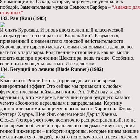
8 номинаций на Оскар, которые, впрочем, не увенчались
победой. Замечательная музыка Сэмюэля Барбера –
“Адажио для
струнных”
.
133. Ран (Ran) (1985)
И опять Куросава. И вновь вдохновленный классической
литературой – на сей раз это “Король Лир”. Разумеется,
приведенный к знаменателю японской действительности.
Король делит царство между своими сыновьями, а дальше все
катится в тартарары. Родственные отношения, как вы могли
понять еще при прочтении Шекспира, вещь та еще. Особенно,
если они отягощены властью. И ее дележом.
134. Бегущий по лезвию (Blade Runner) (1982)
Классика от Ридли Скотта, произведшая в свое время
невероятный эффект. Это сейчас мы привыкли к любым
футуристическим пейзажам в кино. А в 1982 году такой
мрачный и, в то же время, влекущий город будущего казался
чем-то абсолютно нереальным и запредельным. Картину
дополнили запоминающиеся персонажи от Харрисона Форда,
Рутгера Хауэра, Шон Янг, совсем юной Дэрил Ханны.
Сюжет (теперь уже) тоже достаточно распространенный, но на
свое время необычный: параллельно с людьми живут создания
генной инженерии – киборги-андроиды, которые ничем внешне
не отличаются от людей, но зато используются на всех тяжелых