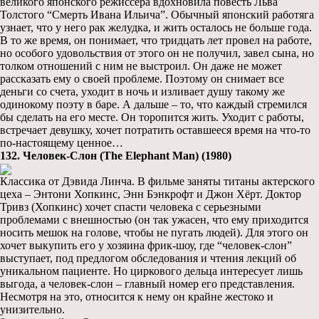
великого японского режиссера вдохновила повесть Льва
Толстого “Смерть Ивана Ильича”. Обычный японский работяга
узнает, что у него рак желудка, и жить осталось не больше года.
В то же время, он понимает, что тридцать лет провел на работе,
но особого удовольствия от этого он не получил, завел сына, но
толком отношений с ним не выстроил. Он даже не может
рассказать ему о своей проблеме. Поэтому он снимает все
деньги со счета, уходит в ночь и изливает душу такому же
одинокому поэту в баре. А дальше – то, что каждый стремился
бы сделать на его месте. Он торопится жить. Уходит с работы,
встречает девушку, хочет потратить оставшееся время на что-то
по-настоящему ценное…
132. Человек-Слон (The Elephant Man) (1980)
Классика от Дэвида Линча. В фильме заняты титаны актерского
цеха – Энтони Хопкинс, Энн Бэнкрофт и Джон Хёрт. Доктор
Тривз (Хопкинс) хочет спасти человека с серьезными
проблемами с внешностью (он так ужасен, что ему приходится
носить мешок на голове, чтобы не пугать людей). Для этого он
хочет выкупить его у хозяина фрик-шоу, где “человек-слон”
выступает, под предлогом обследования и чтения лекций об
уникальном пациенте. Но циркового дельца интересует лишь
выгода, а человек-слон – главный номер его представления.
Несмотря на это, относится к нему он крайне жестоко и
унизительно.