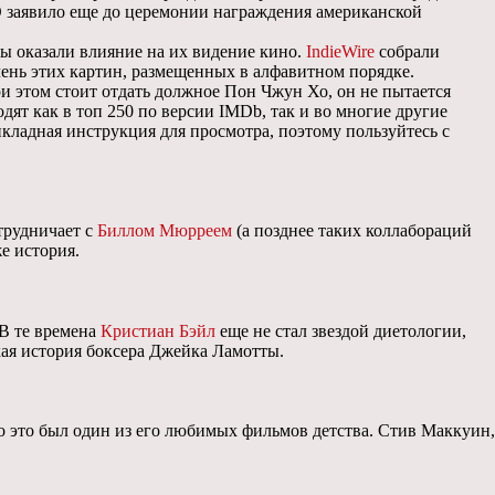
O заявило еще до церемонии награждения американской
ны оказали влияние на их видение кино.
IndieWire
собрали
ень этих картин, размещенных в алфавитном порядке.
При этом стоит отдать должное Пон Чжун Хо, он не пытается
дят как в топ 250 по версии IMDb, так и во многие другие
кладная инструкция для просмотра, поэтому пользуйтесь с
трудничает с
Биллом Мюрреем
(а позднее таких коллабораций
е история.
 В те времена
Кристиан Бэйл
еще не стал звездой диетологии,
кая история боксера Джейка Ламотты.
то это был один из его любимых фильмов детства. Стив Маккуин,