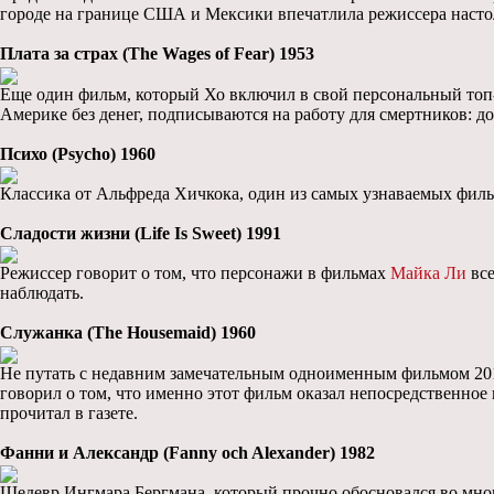
городе на границе США и Мексики впечатлила режиссера настоль
Плата за страх (The Wages of Fear) 1953
Еще один фильм, который Хо включил в свой персональный топ-
Америке без денег, подписываются на работу для смертников:
Психо (Psycho) 1960
Классика от Альфреда Хичкока, один из самых узнаваемых филь
Сладости жизни (Life Is Sweet) 1991
Режиссер говорит о том, что персонажи в фильмах
Майка Ли
все
наблюдать.
Служанка (The Housemaid) 1960
Не путать с недавним замечательным одноименным фильмом 2016 
говорил о том, что именно этот фильм оказал непосредственное
прочитал в газете.
Фанни и Александр (Fanny och Alexander) 1982
Шедевр Ингмара Бергмана, который прочно обосновался во многи