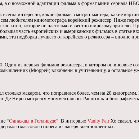
ры, а о возможной адаптации фильма в формат мини-сериала HB
: всегда интересно, какие фильмы смотрят мастера, какие карти
 всем любителям кинометографа корейский режиссер. Ниже переч
атское кино, которое не настолько известно широкому зрителю. 
большая часть европейских и американских фильмов в статье вхо
и, эта подборка лучшего от корейского режиссера – вполне при
0
. Один из первых фильмов режиссера, в котором он впервые со
ромышленник (Мюррей) влюблены в учительницу, а остальное уж
л столько макарон, что поправился более, чем на 20 килограмм.
двиг Де Ниро смотрелся монументально. Равно как и биографичес
ние
“Однажды в Голливуде”
. В интервью
Vanity Fair
Хо сказал, ч
м дерзкого массового побега из лагеря военнопленных.