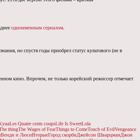
зднее
одноименным сериалом
.
нания, но спустя годы приобрел статус культового (не в
ном кино. Впрочем, не только корейский режиссер отмечает
Kyua
Les Quatre cents coups
Life Is Sweet
Lola
The thing
The Wages of Fear
Things to Come
Touch of Evil
Vengeance
м
Венди и Люси
Вторые
Город скорби
Джейсон Шварцман
Джон