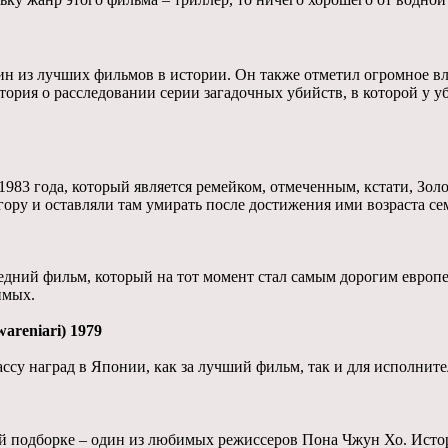
ин из лучших фильмов в истории. Он также отметил огромное вл
стория о расследовании серии загадочных убийств, в которой у 
 1983 года, который является ремейком, отмеченным, кстати, Зо
гору и оставляли там умирать после достижения ими возраста се
ний фильм, который на тот момент стал самым дорогим европей
имых.
areniari) 1979
ссу наград в Японии, как за лучший фильм, так и для исполните
ой подборке – один из любимых режиссеров Пона Чжун Хо. Истор