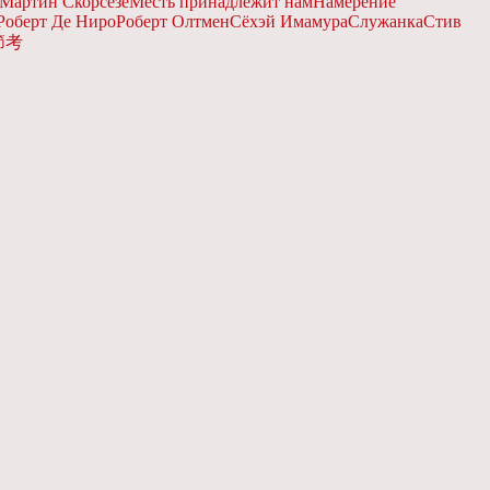
Мартин Скорсезе
Месть принадлежит нам
Намерение
Роберт Де Ниро
Роберт Олтмен
Сёхэй Имамура
Служанка
Стив
節考