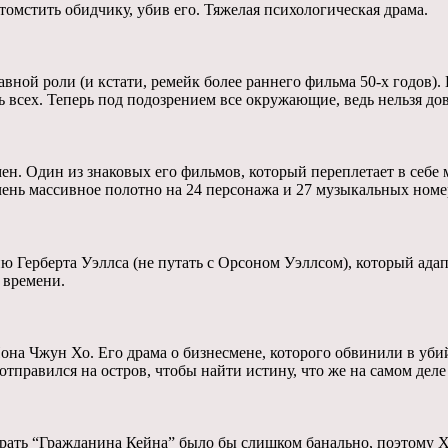
томстить обидчику, убив его. Тяжелая психологическая драма.
вной роли (и кстати, ремейк более раннего фильма 50-х годов).
 всех. Теперь под подозрением все окружающие, ведь нельзя до
мен. Один из знаковых его фильмов, который переплетает в себ
ень массивное полотно на 24 персонажа и 27 музыкальных номе
ию Герберта Уэллса (не путать с Орсоном Уэллсом), который ада
 времени.
а Чжун Хо. Его драма о бизнесмене, которого обвинили в убийс
отправился на остров, чтобы найти истину, что же на самом дел
рать “Гражданина Кейна” было бы слишком банально, поэтому Хо