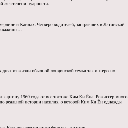
ой же степени нуарности.
ерлине и Каннах. Четверо водителей, застрявших в Латинской
е скважины…
х днях из жизни обычной лондонской семьи так интересно
л картину 1960 года от все того же Ким Ки Ёна. Режиссер много
 по реальной истории насилия, о которой Ким Ки Ён однажды
с. Есть две версии этого фильма – краткая