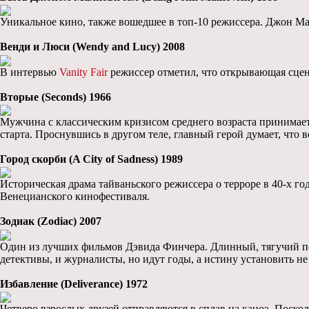
Уникальное кино, также вошедшее в топ-10 режиссера. Джон Мал
Венди и Люси (Wendy and Lucy) 2008
В интервью
Vanity Fair
режиссер отметил, что открывающая сцен
Вторые (Seconds) 1966
Мужчина с классическим кризисом среднего возраста принимает
старта. Проснувшись в другом теле, главный герой думает, что 
Город скорби (A City of Sadness) 1989
Историческая драма тайваньского режиссера о терроре в 40-х г
Венецианского кинофестиваля.
Зодиак (Zodiac) 2007
Один из лучших фильмов Дэвида Финчера. Длинный, тягучий пси
детективы, и журналисты, но идут годы, а истину установить не
Избавление (Deliverance) 1972
Четверо взрослых друзей отправляются в сплав на каноэ. Поско