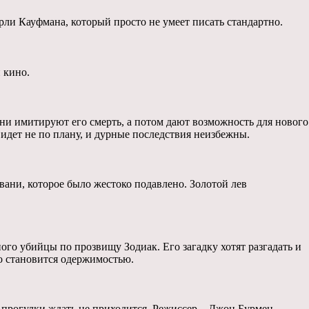
ли Кауфмана, который просто не умеет писать стандартно.
 кино.
ни имитируют его смерть, а потом дают возможность для нового
о идет не по плану, и дурные последствия неизбежны.
вани, которое было жестоко подавлено. Золотой лев
го убийцы по прозвищу Зодиак. Его загадку хотят разгадать и
ло становится одержимостью.
й прогулки ждать не приходится. Режиссер – Джон Бурмен.