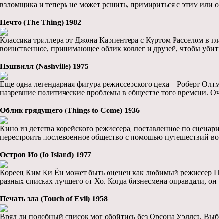
взломщика и теперь не может решить, примириться с этим или о
Нечто (The Thing) 1982
Классика триллера от Джона Карпентера с Куртом Расселом в гла
воинственное, принимающее облик коллег и друзей, чтобы убить
Нэшвилл (Nashville) 1975
Еще одна легендарная фигура режиссерского цеха – Роберт Олт
назревшие политические проблемы в обществе того времени. Оч
Облик грядущего (Things to Come) 1936
Кино из детства корейского режиссера, поставленное по сценар
перестроить послевоенное общество с помощью путешествий во
Остров Ио (Io Island) 1977
Кореец Ким Ки Ён может быть оценен как любимый режиссер Пон
разных списках лучшего от Хо. Когда бизнесмена оправдали, он 
Печать зла (Touch of Evil) 1958
Вряд ли подобный список мог обойтись без Орсона Уэллса. Выб