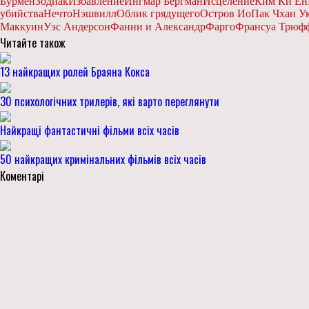
Бурмен
Зодиак
Избавление
Ингмар Бергман
Исцеление
Ким Ки Ён
убийства
Нечто
Нэшвилл
Облик грядущего
Остров Ио
Пак Чхан У
Маккуин
Уэс Андерсон
Фанни и Александр
Фарго
Франсуа Трюф
Читайте також
13 найкращих ролей Браяна Кокса
30 психологічних трилерів, які варто переглянути
Найкращі фантастичні фільми всіх часів
50 найкращих кримінальних фільмів всіх часів
Коментарі