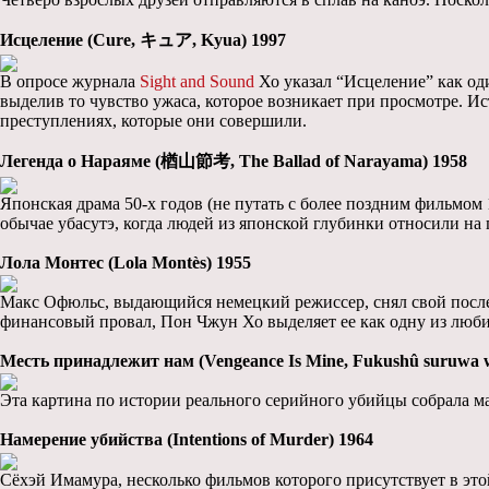
Исцеление (Cure, キュア, Kyua) 1997
В опросе журнала
Sight and Sound
Хо указал “Исцеление” как од
выделив то чувство ужаса, которое возникает при просмотре. И
преступлениях, которые они совершили.
Легенда о Нараяме (楢山節考, The Ballad of Narayama) 1958
Японская драма 50-х годов (не путать с более поздним фильмом
обычае убасутэ, когда людей из японской глубинки относили на 
Лола Монтес (Lola Montès) 1955
Макс Офюльс, выдающийся немецкий режиссер, снял свой послед
финансовый провал, Пон Чжун Хо выделяет ее как одну из люб
Месть принадлежит нам (Vengeance Is Mine, Fukushû suruwa w
Эта картина по истории реального серийного убийцы собрала ма
Намерение убийства (Intentions of Murder) 1964
Сёхэй Имамура, несколько фильмов которого присутствует в эт