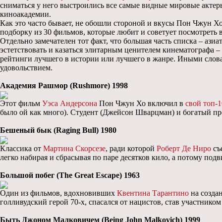
сниматься у него выстроились все самые видные мировые акте
киноакадемии.
Как это часто бывает, не обошли стороной и вкусы Пон Чжун Хо
подборку из 30 фильмов, которые любит и советует посмотреть
Отдельно замечателен тот факт, что большая часть списка – ази
эстетствовать и казаться элитарным ценителем кинематографа – 
рейтинги лучшего в истории или лучшего в жанре. Иными словам
удовольствием.
Академия Рашмор (Rushmore) 1998
Этот фильм
Уэса Андерсона
Пон Чжун Хо включил в
свой топ-1
было ой как много). Студент (Джейсон Шварцман) и богатый п
Бешеный бык (Raging Bull) 1980
Классика от
Мартина Скорсезе
, ради которой
Роберт Де Ниро
съе
легко набирая и сбрасывая по паре десятков кило, а потому по
Большой побег (The Great Escape) 1963
Один из фильмов, вдохновивших
Квентина Тарантино
на созда
голливудский герой 70-х, спасался от нацистов, став участнико
Быть Джоном Малковичем (Being John Malkovich) 1999