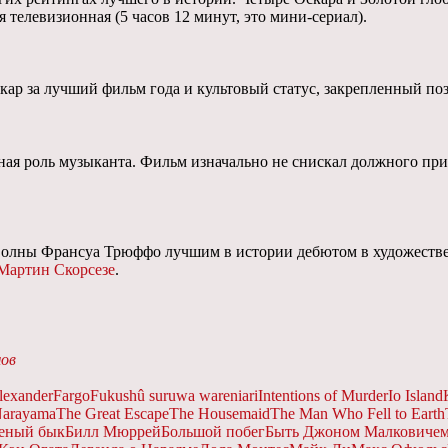
я телевизионная (5 часов 12 минут, это мини-сериал).
ар за лучший фильм года и культовый статус, закрепленный по
ная роль музыканта. Фильм изначально не снискал должного приз
волны Франсуа Трюффо лучшим в истории дебютом в художествен
Мартин Скорсезе
.
мов
lexander
Fargo
Fukushû suruwa wareniari
Intentions of Murder
Io Island
Narayama
The Great Escape
The Housemaid
The Man Who Fell to Earth
еный бык
Билл Мюррей
Большой побег
Быть Джоном Малковиче