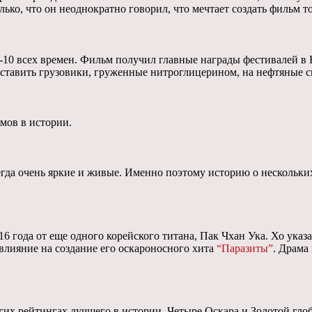
ко, что он неоднократно говорил, что мечтает создать фильм т
10 всех времен. Фильм получил главные награды фестивалей в Б
 доставить грузовики, груженные нитроглицерином, на нефтяны
мов в истории.
гда очень яркие и живые. Именно поэтому историю о нескольки
года от еще одного корейского титана, Пак Чхан Ука. Хо указа
 влияние на создание его оскароносного хита
“Паразиты”
. Драма
х рейтингах лучшего в истории. Четыре Оскара и Золотой глобу