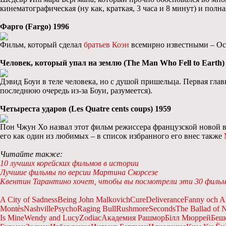
кинематографическая (ну как, краткая, 3 часа и 8 минут) и полна
Фарго (Fargo) 1996
Фильм, который сделал
братьев Коэн
всемирно известными – Оск
Человек, который упал на землю (The Man Who Fell to Earth)
Дэвид Боуи в теле человека, но с душой пришельца. Первая глав
последнюю очередь из-за Боуи, разумеется).
Четыреста ударов (Les Quatre cents coups) 1959
Пон Чжун Хо назвал этот фильм режиссера французской новой 
его как один из любимых – в список избранного его внес также
Читайте также:
10 лучших корейских фильмов в истории
Лучшие фильмы по версии Мартина Скорсезе
Квентин Тарантино хочет, чтобы вы посмотрели эти 30 филь
A City of Sadness
Being John Malkovich
Cure
Deliverance
Fanny och A
Montès
Nashville
Psycho
Raging Bull
Rushmore
Seconds
The Ballad of 
Is Mine
Wendy and Lucy
Zodiac
Академия Рашмор
Білл Мюррей
Беш