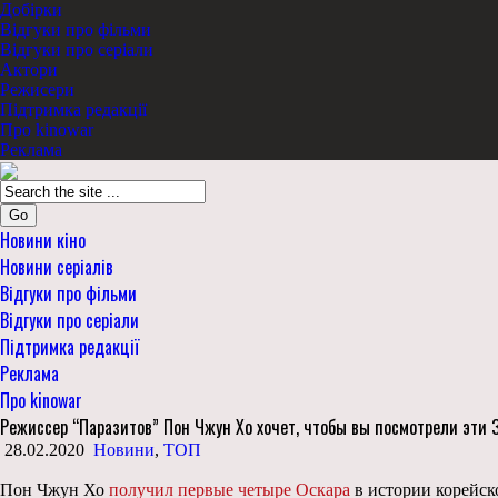
Добірки
Відгуки про фільми
Відгуки про серіали
Актори
Режисери
Підтримка редакції
Про kinowar
Реклама
Go
Новини кіно
Новини серіалів
Відгуки про фільми
Відгуки про серіали
Підтримка редакції
Реклама
Про kinowar
Режиссер “Паразитов” Пон Чжун Хо хочет, чтобы вы посмотрели эти
28.02.2020
Новини
,
ТОП
Пон Чжун Хо
получил первые четыре Оскара
в истории корейско