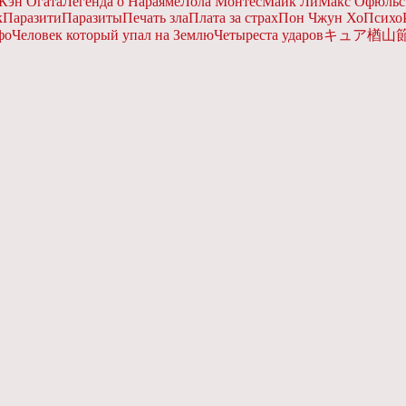
Кэн Огата
Легенда о Нараяме
Лола Монтес
Майк Ли
Макс Офюльс
к
Паразити
Паразиты
Печать зла
Плата за страх
Пон Чжун Хо
Психо
фо
Человек который упал на Землю
Четыреста ударов
キュア
楢山