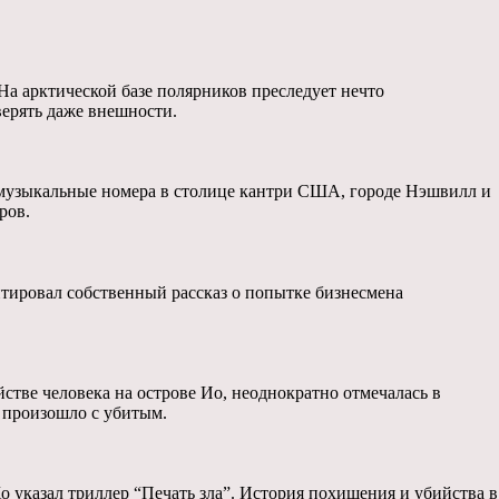
 На арктической базе полярников преследует нечто
верять даже внешности.
е музыкальные номера в столице кантри США, городе Нэшвилл и
ров.
птировал собственный рассказ о попытке бизнесмена
тве человека на острове Ио, неоднократно отмечалась в
е произошло с убитым.
 указал триллер “Печать зла”. История похищения и убийства в