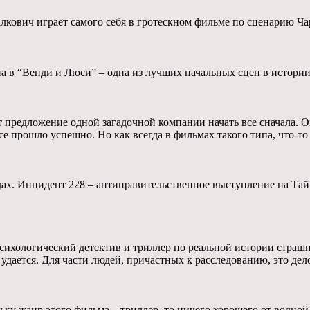
кович играет самого себя в гротескном фильме по сценарию Чар
а в “Венди и Люси” – одна из лучших начальных сцен в истории
 предложение одной загадочной компании начать все сначала. О
все прошло успешно. Но как всегда в фильмах такого типа, что-т
одах. Инцидент 228 – антиправительственное выступление на Тай
хологический детектив и триллер по реальной истории страшно
 удается. Для части людей, причастных к расследованию, это де
льку жанр этого фильма – триллер, то ничего хорошего от водно