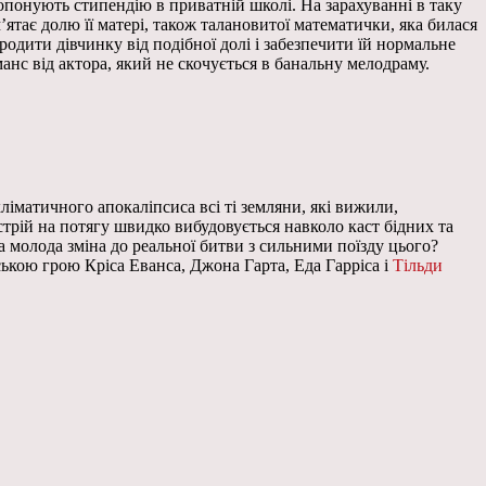
опонують стипендію в приватній школі. На зарахуванні в таку
ятає долю її матері, також талановитої математички, яка билася
одити дівчинку від подібної долі і забезпечити їй нормальне
анс від актора, який не скочується в банальну мелодраму.
матичного апокаліпсиса всі ті земляни, які вижили,
устрій на потягу швидко вибудовується навколо каст бідних та
а молода зміна до реальної битви з сильними поїзду цього?
ькою грою Кріса Еванса, Джона Гарта, Еда Гарріса і
Тільди