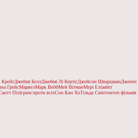
л Крейґ
Джеймі Белл
Джеймі Лі Кертіс
Джейсон Шварцман
Дженні
на Грейс
Марвел
Марк Вебб
Мей Вітман
Мері Елізабет
Скотт Пілігрим проти всіх
Сон Кан Хо
Тільда Свінтон
топ фільмів