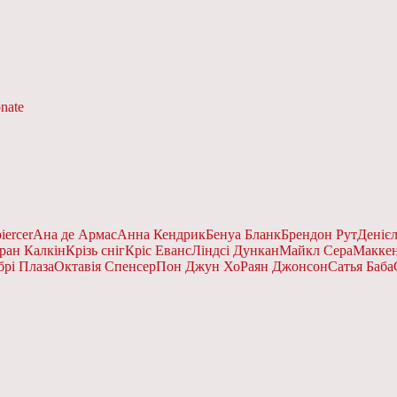
nate
iercer
Ана де Армас
Анна Кендрик
Бенуа Бланк
Брендон Рут
Деніє
ран Калкін
Крізь сніг
Кріс Еванс
Ліндсі Дункан
Майкл Сера
Маккен
брі Плаза
Октавія Спенсер
Пон Джун Хо
Раян Джонсон
Сатья Баба