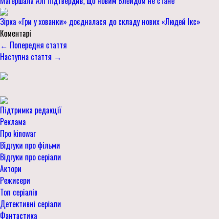
Магершала Алі підтвердив, що новим Блейдом не стане
Зірка «Гри у хованки» доєдналася до складу нових «Людей Ікс»
Коментарі
← Попередня стаття
Наступна стаття →
Підтримка редакції
Реклама
Про kinowar
Відгуки про фільми
Відгуки про серіали
Актори
Режисери
Топ серіалів
Детективні серіали
Фантастика