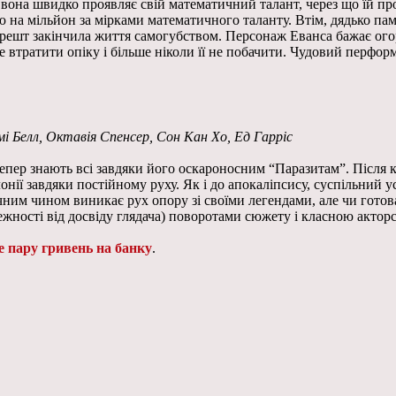
 вона швидко проявляє свій математичний талант, через що їй пр
 на мільйон за мірками математичного таланту. Втім, дядько пам’
і-решт закінчила життя самогубством. Персонаж Еванса бажає огор
 втратити опіку і більше ніколи її не побачити. Чудовий перформ
і Белл, Октавія Спенсер, Сон Кан Хо, Ед Гарріс
р знають всі завдяки його оскароносним “Паразитам”. Після клі
онії завдяки постійному руху. Як і до апокаліпсису, суспільний 
чним чином виникає рух опору зі своїми легендами, але чи готов
жності від досвіду глядача) поворотами сюжету і класною акторс
е пару гривень на банку
.