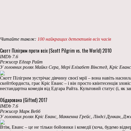
Читайте також:
100 найкращих детективів всіх часів
Скотт Пілігрим проти всіх (Scott Pilgrim vs. the World) 2010
IMDb 7.6
Режисер Едгар Райт
У головних ролях Майкл Сера, Мері Елізабет Вінстед, Кріс Ева
Скотт Пілігрим зустрічає дівчину своєї мрії – вона навіть наснил
скейтбордиста, грає Кріс Еванс – і він просто квінтесенція злов
нестандартна комедія від Едгара Райта. Культовий статус (і, як за
Обдарована (Gifted) 2017
IMDb 7.6
Режисер Марк Вебб
У головних ролях Кріс Еванс, Маккенна Грейс, Ліндсі Дункан, Д
Втім, Еванс – це не тільки бойовики і комедії (хоча, будемо відв