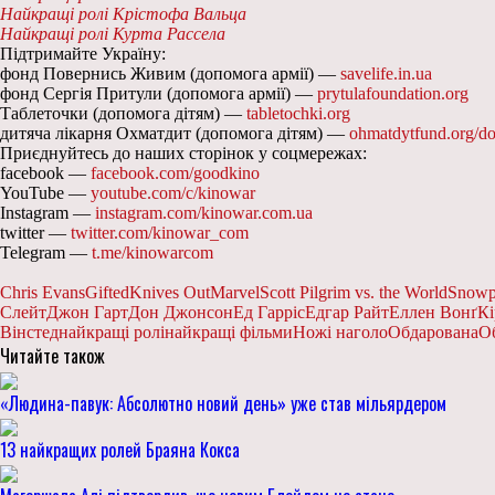
Найкращі ролі Крістофа Вальца
Найкращі ролі Курта Рассела
Підтримайте Україну:
фонд Повернись Живим (допомога армії) —
savelife.in.ua
фонд Сергія Притули (допомога армії) —
prytulafoundation.org
Таблеточки (допомога дітям) —
tabletochki.org
дитяча лікарня Охматдит (допомога дітям) —
ohmatdytfund.org/do
Приєднуйтесь до наших сторінок у соцмережах:
facebook —
facebook.com/goodkino
YouTube —
youtube.com/c/kinowar
Instagram —
instagram.com/kinowar.com.ua
twitter —
twitter.com/kinowar_com
Telegram —
t.me/kinowarcom
Chris Evans
Gifted
Knives Out
Marvel
Scott Pilgrim vs. the World
Snowp
Слейт
Джон Гарт
Дон Джонсон
Ед Гарріс
Едгар Райт
Еллен Вонґ
Кі
Вінстед
найкращі ролі
найкращі фільми
Ножі наголо
Обдарована
О
Читайте також
«Людина-павук: Абсолютно новий день» уже став мільярдером
13 найкращих ролей Браяна Кокса