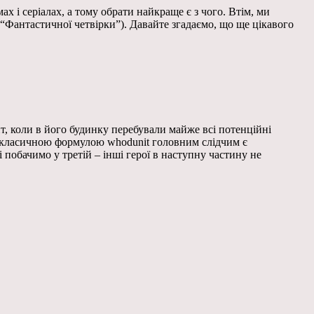
ах і серіалах, а тому обрати найкраще є з чого. Втім, ми
 “Фантастичної четвірки”). Давайте згадаємо, що ще цікавого
т, коли в його будинку перебували майже всі потенційні
за класичною формулою whodunit головним слідчим є
і побачимо у третій – інші герої в наступну частину не