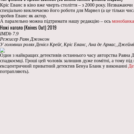
Кріс Еванс в кіно вже чверть століття – з 2000 року. Незважаючи 
спеціально виключаємо його роботи для Марвел (а це тільки числ
зробив Еванс як актор.
А паралельно можна підтримати нашу редакцію – ось
монобанка
Ножі наголо (Knives Out) 2019
IMDb 7.9
Режисер Раян Джонсон
У головних ролях Денієл Крейґ, Кріс Еванс, Ана де Армас, Джей
Один з найкращих детективів останнього часу авторства Раяна Д
спадкоємці. Гроші цей чоловік залишив дуже помітні, а тому пі
ексцентричний приватний детектив Бенуа Бланк у виконанні
Де
потрапляють).