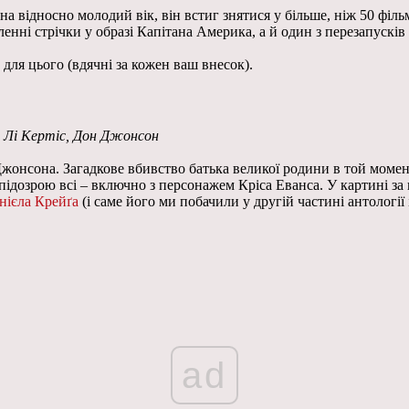
на відносно молодий вік, він встиг знятися у більше, ніж 50 фільм
енні стрічки у образі Капітана Америка, а й один з перезапусків
для цього (вдячні за кожен ваш внесок).
мі Лі Кертіс, Дон Джонсон
жонсона. Загадкове вбивство батька великої родини в той момен
д підозрою всі – включно з персонажем Кріса Еванса. У картині 
нієла Крейґа
(і саме його ми побачили у другій частині антології 
ad