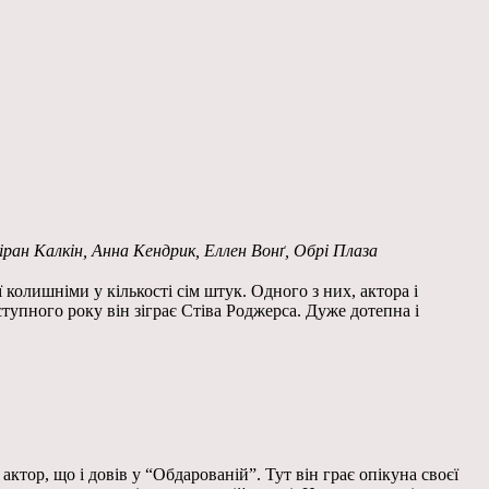
ран Калкін, Анна Кендрик, Еллен Вонґ, Обрі Плаза
ї колишніми у кількості сім штук. Одного з них, актора і
ступного року він зіграє Стіва Роджерса. Дуже дотепна і
актор, що і довів у “Обдарованій”. Тут він грає опікуна своєї