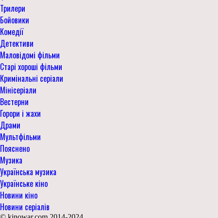
Трилери
Бойовики
Комедії
Детективи
Маловідомі фільми
Старі хороші фільми
Кримінальні серіали
Мінісеріали
Вестерни
Горори і жахи
Драми
Мультфільми
Пояснено
Музика
Українська музика
Українське кіно
Новини кіно
Новини серіалів
© kinowar.com 2014-2024