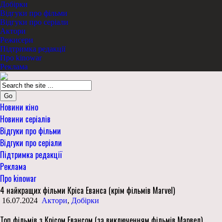
Добірки
Відгуки про фільми
Відгуки про серіали
Актори
Режисери
Підтримка редакції
Про kinowar
Реклама
Go
Новини кіно
Новини серіалів
Відгуки про фільми
Відгуки про серіали
Підтримка редакції
Реклама
Про kinowar
4 найкращих фільми Кріса Еванса (крім фільмів Marvel)
16.07.2024
Актори
,
Добірки
Топ фільмів з Крісом Евансом (за виключенням фільмів Марвел)