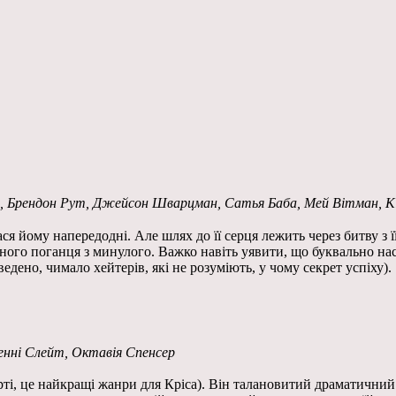
нс, Брендон Рут, Джейсон Шварцман, Сатья Баба, Мей Вітман, Кі
ася йому напередодні. Але шлях до її серця лежить через битву з ї
існого поганця з минулого. Важко навіть уявити, що буквально на
ведено, чимало хейтерів, які не розуміють, у чому секрет успіху).
женні Слейт, Октавія Спенсер
ерті, це найкращі жанри для Кріса). Він талановитий драматичний 