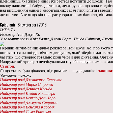
племінниці, яка живе з ним і збирається вступити до школи. Там
школу наполягає і бабуся дівчинки, декларуючи, що вона є однією
над вирішенням однієї з нерозгаданих задач тисячоліття і врешт
дитинство. Але якщо він програє у юридичних баталіях, він може
Крізь сніг (Snowpiercer) 2013
IMDb 7.1
Режисер Пон Джун Хо
У головних ролях Кріс Еванс, Джон Гарт, Тільда Свінтон, Джейм
Перший англомовний фільм режисера Пон Джун Хо, про якого тепе
опиняються на поїзді з вічним двигуном, який зберігає життя кол
багатих, що створює тотально різні умови для існування. Органі
Напружений трилер з неочікуваними (ну або очікуваними, в зале
Свінтон
.
Якщо стаття була цікавою, підтримайте нашу редакцію і
закиньт
Читайте також:
Найкращі ролі Джанкарло Еспозіто
Найкращі ролі Марка Стронга
Найкращі ролі Денніса Квейда
Найкращі ролі Кевіна Костнера
Найкращі ролі Бенісіо Дель Торо
Найкращі ролі Джеремі Стронга
Найкращі ролі Венсана Касселя
Найкращі ролі Сема Роквелла