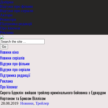
Добірки
Відгуки про фільми
Відгуки про серіали
Актори
Режисери
Підтримка редакції
Про kinowar
Реклама
Go
Новини кіно
Новини серіалів
Відгуки про фільми
Відгуки про серіали
Підтримка редакції
Реклама
Про kinowar
Сирота Бруклін: вийшов трейлер кримінального бойовика з Едвардом
Нортоном та Брюсом Віллісом
28.08.2019
Новини
,
Трейлер