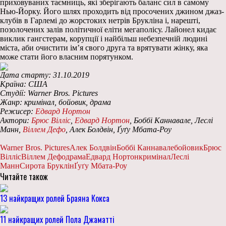
приховуваних таємниць, які зберігають баланс сил в самому
Нью-Йорку. Його шлях проходить від просочених джином джаз-
клубів в Гарлемі до жорстоких нетрів Брукліна і, нарешті,
позолочених залів політичної еліти мегаполісу. Лайонел кидає
виклик гангстерам, корупції і найбільш небезпечній людині
міста, аби очистити ім’я свого друга та врятувати жінку, яка
може стати його власним порятунком.
Дата старту: 31.10.2019
Країна: США
Студії: Warner Bros. Pictures
Жанр: кримінал, бойовик, драма
Режисер:
Едвард Нортон
Актори:
Брюс Вілліс
,
Едвард Нортон
, Боббі Каннавале, Леслі
Манн,
Віллем Дефо
, Алек Болдвін, Ґуґу Мбата-Роу
Warner Bros. Pictures
Алек Болдвін
Боббі Каннавале
бойовик
Брюс
Вілліс
Віллем Дефо
драма
Едвард Нортон
кримінал
Леслі
Манн
Сирота Бруклін
Ґуґу Мбата-Роу
Читайте також
13 найкращих ролей Браяна Кокса
11 найкращих ролей Пола Джаматті