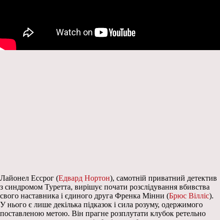
Лайонел Ессрог (
Едвард Нортон
), самотній приватний детектив
з синдромом Туретта, вирішує почати розслідування вбивства
свого наставника і єдиного друга Френка Мінни (
Брюс Вілліс
).
У нього є лише декілька підказок і сила розуму, одержимого
поставленою метою. Він прагне розплутати клубок ретельно