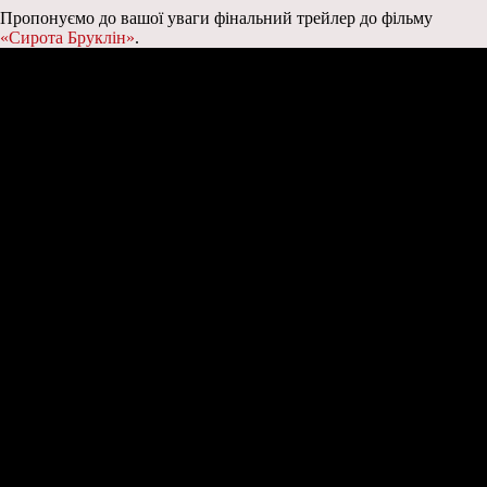
Пропонуємо до вашої уваги фінальний трейлер до фільму
«Сирота Бруклін»
.