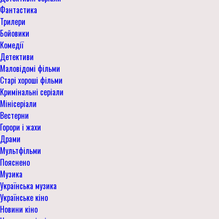
Фантастика
Трилери
Бойовики
Комедії
Детективи
Маловідомі фільми
Старі хороші фільми
Кримінальні серіали
Мінісеріали
Вестерни
Горори і жахи
Драми
Мультфільми
Пояснено
Музика
Українська музика
Українське кіно
Новини кіно