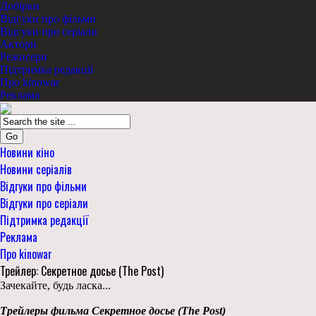
Добірки
Відгуки про фільми
Відгуки про серіали
Актори
Режисери
Підтримка редакції
Про kinowar
Реклама
Go
Новини кіно
Новини серіалів
Відгуки про фільми
Відгуки про серіали
Підтримка редакції
Реклама
Про kinowar
Трейлер: Секретное досье (The Post)
Зачекайте, будь ласка...
Трейлеры фильма Секретное досье (The Post)