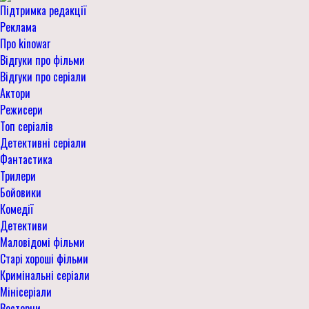
Підтримка редакції
Реклама
Про kinowar
Відгуки про фільми
Відгуки про серіали
Актори
Режисери
Топ серіалів
Детективні серіали
Фантастика
Трилери
Бойовики
Комедії
Детективи
Маловідомі фільми
Старі хороші фільми
Кримінальні серіали
Мінісеріали
Вестерни