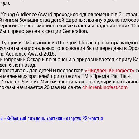
нции.
Young Audience Award проходило одновременно в 31 стране
рейтингом большинства детей Европы: львиную долю голос
 переживает все эмоциональные взлеты и падения своих 1
был представлен в секции Generation.
Турции и «Мальчики» из Швеции. После просмотра каждого
езультаты национальных голосований были переданы в Эрфу
g Audience Award-2016.
инопремии Оскар и по значению приравнивается к призу К
ен 6 лет назад.
т фестиваль для детей и подростков
«Чилдрен Кинофест»
с
маленьких зрителей приготовила ТМ «Премія Рікі Тікі».
27 мая по 5 июня. Миссия фестиваля – популяризовать кино
 показы начинается 20 мая на сайте
childrenkinofest.com
.
4-й «Київський тиждень критики» стартує 22 жовтня