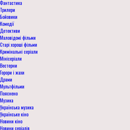
Фантастика
Трилери
Бойовики
Комедії
Детективи
Маловідомі фільми
Старі хороші фільми
Кримінальні серіали
Мінісеріали
Вестерни
Горори і жахи
Драми
Мультфільми
Пояснено
Музика
Українська музика
Українське кіно
Новини кіно
Новини серіалів