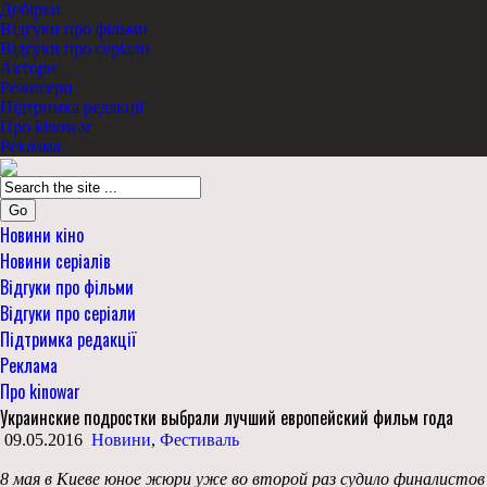
Добірки
Відгуки про фільми
Відгуки про серіали
Актори
Режисери
Підтримка редакції
Про kinowar
Реклама
Go
Новини кіно
Новини серіалів
Відгуки про фільми
Відгуки про серіали
Підтримка редакції
Реклама
Про kinowar
Украинские подростки выбрали лучший европейский фильм года
09.05.2016
Новини
,
Фестиваль
8 мая в Киеве юное жюри уже во второй раз судило финалистов