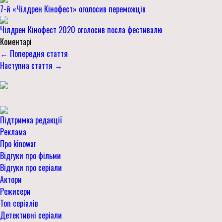
7-й «Чілдрен Кінофест» оголосив переможців
Чілдрен Кінофест 2020 оголосив посла фестивалю
Коментарі
← Попередня стаття
Наступна стаття →
Підтримка редакції
Реклама
Про kinowar
Відгуки про фільми
Відгуки про серіали
Актори
Режисери
Топ серіалів
Детективні серіали