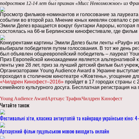
подростков 12-14 лет был признан «Мисс Невозможное» из Фра
Просмотр фильмов-номинантов и голосование за лауреата 
событии во второй раз. Мнение юных киевлян совпало с 
Эмили Делез вращается вокруг бунтарки Авроры, которая
состоялась на 66-м Берлинском кинофестивале, где фильм 
Конкурентами картины Эмили Делез были ленты «Рауф» из 
выбирали победителя путем голосования. В тот же день р
был объявлен общеевропейский победитель – лауреат Youn
Приз Европейской киноакадемии является альтернативой к
ленты уже 28 лет, приз за лучший детский фильм был учрежд
Организаторами Young Audience Award в Украине выступае
проходил в столичном кинотеатре «Жовтень», угощение для 
«Чилдрен Кинофест–2016»
пройдет в 17 городах страны с 
семейного культурного досуга. Бесплатная регистрация на
Young Audience Award
Артхаус Трафик
Чилдрен Кинофест
Читайте також
Фестивальні хіти, класика антиутопій та найкраще українське кіно: 
Артхаусний фільм гуцульською мовою виходить онлайн