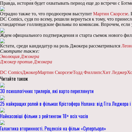
Правда, история будет охватывать период еще до встречи с Бэтм
Отрадно также то, что продюсером выступит
Мартин Скорсезе
.
DC Comics, судя по всему, решили вернуться к тому, что принес
стандартные голливудские фильмы по комиксам. Впрочем, если уч
Ждем официального подтверждения и старта съемок нового фил
Кстати, среди кандидатур на роль Джокера рассматривался
Леон
Смотрите также:
Эволюция Джокера
Джокер против Джокера
DC Comics
Джокер
Мартин Скорсезе
Тодд Филлипс
Хит Леджер
Хо
Читайте також
30 психологічних трилерів, які варто переглянути
25 найкращих ролей в фільмах Крістофера Нолана: від Гіта Леджера 
Найкасовіші фільми з рейтингом 18+ всіх часів
Галактика вторинності. Рецензія на фільм «Суперґьорл»