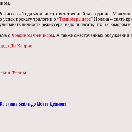
еном.
 Режиссер – Тодд Филлипс (ответственный за создание “Мальчиш
ло успех прокату трилогии о
“Темном рыцаре”
Нолана – снять кр
итывать личность режиссера, надо полагать, что и с юмором в к
ьма с
Хоакином Фениксом
. А также ожесточенных обсуждений в
ардо Ди Каприо
.
акин Феникс
і Крістіана Бейла до Метта Деймона