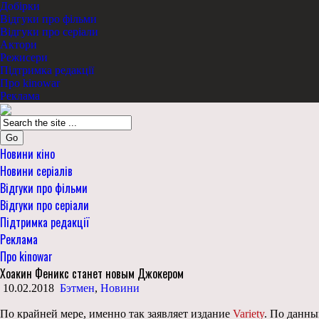
Добірки
Відгуки про фільми
Відгуки про серіали
Актори
Режисери
Підтримка редакції
Про kinowar
Реклама
Go
Новини кіно
Новини серіалів
Відгуки про фільми
Відгуки про серіали
Підтримка редакції
Реклама
Про kinowar
Хоакин Феникс станет новым Джокером
10.02.2018
Бэтмен
,
Новини
По крайней мере, именно так заявляет издание
Variety
. По данны