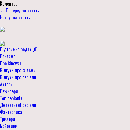
Коментарі
← Попередня стаття
Наступна стаття →
Підтримка редакції
Реклама
Про kinowar
Відгуки про фільми
Відгуки про серіали
Актори
Режисери
Топ серіалів
Детективні серіали
Фантастика
Трилери
Бойовики