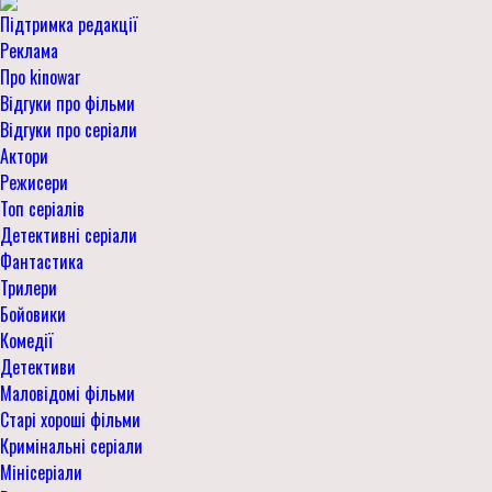
Підтримка редакції
Реклама
Про kinowar
Відгуки про фільми
Відгуки про серіали
Актори
Режисери
Топ серіалів
Детективні серіали
Фантастика
Трилери
Бойовики
Комедії
Детективи
Маловідомі фільми
Старі хороші фільми
Кримінальні серіали
Мінісеріали