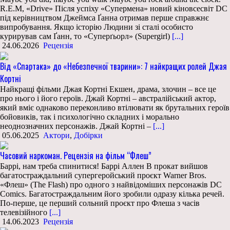
R.E.M, «Drive» Після успіху «Супермена» новий кіновсесвіт DC
під керівництвом Джеймса Ґанна отримав перше справжнє
випробування. Якщо історію Людини зі сталі особисто
курирував сам Ґанн, то «Суперґьорл» (Supergirl)
[...]
24.06.2026
Рецензія
Від «Спартака» до «Небезпечної тварини»: 7 найкращих ролей Джая
Кортні
Найкращі фільми Джая Кортні Екшен, драма, злочин – все це
про нього і його героїв. Джай Кортні – австралійський актор,
який вміє однаково переконливо втілювати як брутальних героїв
бойовиків, так і психологічно складних і морально
неоднозначних персонажів. Джай Кортні –
[...]
05.06.2025
Актори
,
Добірки
Часовий наркоман. Рецензія на фільм “Флеш”
Баррі, нам треба спинитися! Баррі Аллен В прокат вийшов
багатостраждальний супергеройський проєкт Warner Bros.
«Флеш» (The Flash) про одного з найвідоміших персонажів DC
Comics. Багатостраждальним його зробили одразу кілька речей.
По-перше, це перший сольний проєкт про Флеша з часів
телевізійного
[...]
14.06.2023
Рецензія