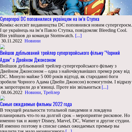
Супергерої DC поповнилися українцем на ім’я Ступка
Комікс-всесвіт видавництва DC поповнився новим супергероєм.
І це українець на ім’я Павло Ступка, повідомляє Bleeding Cool.
Він увійшов до команди Stormwatch.
[...]
30.11.2022
Новини
Вийшов дубльований трейлер супергеройського фільму “Чорний
Адам” з Двейном Джонсоном
Вийшов дубльований трейлер супергеройського фільму з
Двейном Джонсоном – одна з найочікуваніших премєр року від
DC. Минуло майже 5 000 років відтоді, як стародавні боги
зробили Чорного Адама (Двейн Джонсон) всемогутнім. І відразу
ж запроторили до в’язниці. Проте він звільниться
[...]
08.06.2022
Новини
,
Трейлер
Самые ожидаемые фильмы 2022 года
В текущей реальности тотальной пандемии и локдауна
планировать что-то на долгий срок – мероприятие рисковое. Но
именно так и живут Disney, Marvel, DC, Warner и другие студии.
И именно поэтому в списке самых ожидаемых премьер вы
увидите так мало независимого
[...]