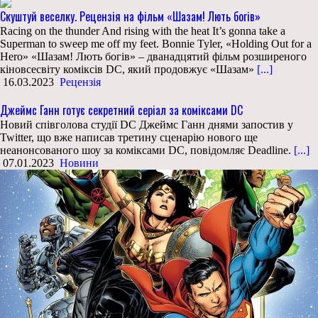
Скуштуй веселку. Рецензія на фільм «Шазам! Лють богів»
Racing on the thunder And rising with the heat It’s gonna take a
Superman to sweep me off my feet. Bonnie Tyler, «Holding Out for a
Hero» «Шазам! Лють богів» – дванадцятий фільм розширеного
кіновсесвіту коміксів DC, який продовжує «Шазам»
[...]
16.03.2023
Рецензія
Джеймс Ганн готує секретний серіал за коміксами DC
Новий співголова студії DC Джеймс Ганн днями запостив у
Twitter, що вже написав третину сценарію нового ще
неанонсованого шоу за коміксами DC, повідомляє Deadline.
[...]
07.01.2023
Новини