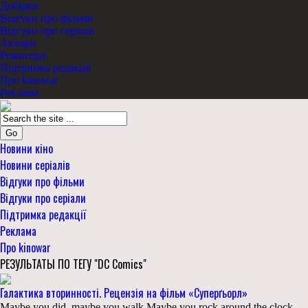
Добірки
Відгуки про фільми
Відгуки про серіали
Актори
Режисери
Підтримка редакції
Про kinowar
Реклама
Go
Новини кіно
Новини серіалів
Відгуки про фільми
Відгуки про серіали
Підтримка редакції
Реклама
Про kinowar
РЕЗУЛЬТАТЫ ПО ТЕГУ "DC Comics"
Галактика вторинності. Рецензія на фільм «Суперґьорл»
Maybe you did, maybe you walk Maybe you rock around the clock.