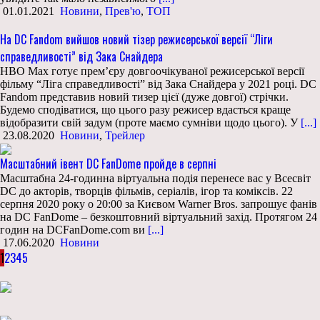
01.01.2021
Новини
,
Прев'ю
,
ТОП
На DC Fandom вийшов новий тізер режисерської версії “Ліги
справедливості” від Зака Снайдера
HBO Max готує прем’єру довгоочікуваної режисерської версії
фільму “Ліга справедливості” від Зака Снайдера у 2021 році. DC
Fandom представив новий тизер цієї (дуже довгої) стрічки.
Будемо сподіватися, що цього разу режисер вдасться краще
відобразити свій задум (проте маємо сумніви щодо цього). У
[...]
23.08.2020
Новини
,
Трейлер
Масштабний івент DC FanDome пройде в серпні
Масштабна 24-годинна віртуальна подія перенесе вас у Всесвіт
DC до акторів, творців фільмів, серіалів, ігор та коміксів. 22
серпня 2020 року о 20:00 за Києвом Warner Bros. запрошує фанів
на DC FanDome – безкоштовний віртуальний захід. Протягом 24
годин на DCFanDome.com ви
[...]
17.06.2020
Новини
1
2
3
4
5