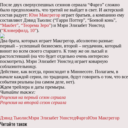
После двух сверхуспешных сезонов сериала “Фарго” сложно
было предположить, что третий не выйдет в свет. И актерский
состав радует:
Юэн Макгрегор
играет братьев, а компанию ему
составляют Дэвид Тьюлис (“Гарри Поттер”, “Боевой конь”,
“Макбет”
,
“Теорема Зеро”
) и Мэри Элизабет Уинстед
(
“Кловерфилд, 10”
).
Два брата, которых играет Макгрегор, абсолютно разные:
первый – успешный бизнесмен, второй – неудачник, который
винит во всем своего старшего. К тому же он лысый и
растолстевший (на что будет отдельно очень интересно
посмотреть). Мэри Элизабет Уинстед играет коварную
соблазнительницу.
Действие, как всегда, происходит в Миннесоте. Полагаем, в
начале каждой серии, по традиции, будут говорить о том, что все
события реальны (на самом деле, нет).
Ждем трейлера и даты премьеры.
Читайте также:
Рецензия на первый сезон сериала
Рецензия на второй сезон сериала
Дэвид Тьюлис
Мэри Элизабет Уинстед
Фарго
Юэн Макгрегор
Читайте також