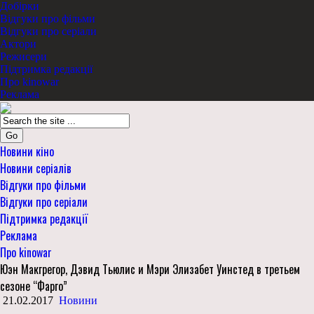
Добірки
Відгуки про фільми
Відгуки про серіали
Актори
Режисери
Підтримка редакції
Про kinowar
Реклама
Go
Новини кіно
Новини серіалів
Відгуки про фільми
Відгуки про серіали
Підтримка редакції
Реклама
Про kinowar
Юэн Макгрегор, Дэвид Тьюлис и Мэри Элизабет Уинстед в третьем
сезоне “Фарго”
21.02.2017
Новини