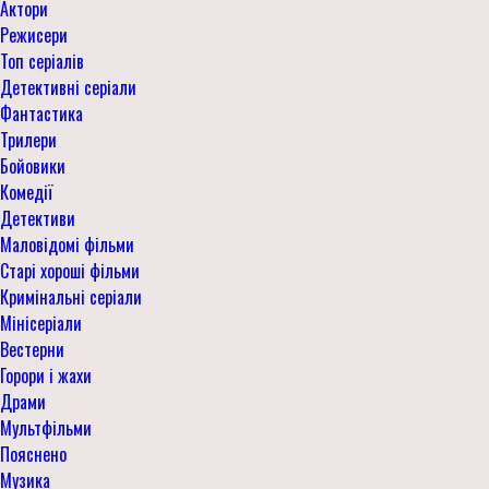
Актори
Режисери
Топ серіалів
Детективні серіали
Фантастика
Трилери
Бойовики
Комедії
Детективи
Маловідомі фільми
Старі хороші фільми
Кримінальні серіали
Мінісеріали
Вестерни
Горори і жахи
Драми
Мультфільми
Пояснено
Музика