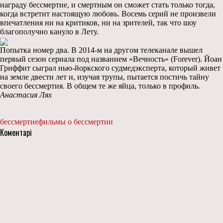
награду бессмертие, и смертным он сможет стать только тогда,
когда встретит настоящую любовь. Восемь серий не произвели
впечатления ни на критиков, ни на зрителей, так что шоу
благополучно кануло в Лету.
Попытка номер два. В 2014-м на другом телеканале вышел
первый сезон сериала под названием «Вечность» (Forever). Йоан
Гриффит сыграл нью-йоркского судмедэксперта, который живет
на земле двести лет и, изучая трупы, пытается постичь тайну
своего бессмертия. В общем те же яйца, только в профиль.
Анастасия Лях
бессмертие
фильмы о бессмертии
Коментарі