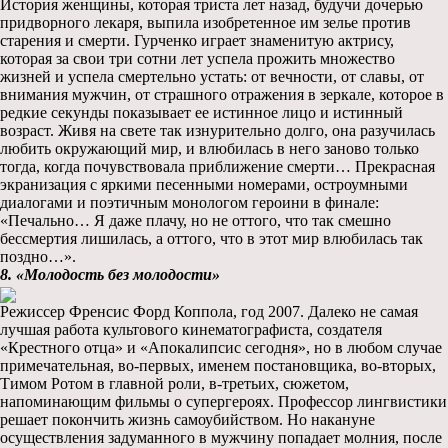
История женщины, которая триста лет назад, будучи дочерью
придворного лекаря, выпила изобретенное им зелье против
старения и смерти. Гурченко играет знаменитую актрису,
которая за свои три сотни лет успела прожить множество
жизней и успела смертельно устать: от вечности, от славы, от
внимания мужчин, от страшного отражения в зеркале, которое в
редкие секунды показывает ее истинное лицо и истинный
возраст. Живя на свете так изнурительно долго, она разучилась
любить окружающий мир, и влюбилась в него заново только
тогда, когда почувствовала приближение смерти… Прекрасная
экранизация с яркими песенными номерами, остроумными
диалогами и поэтичным монологом героини в финале:
«Печально… Я даже плачу, но не оттого, что так смешно
бессмертия лишилась, а оттого, что в этот мир влюбилась так
поздно…».
8. «Молодость без молодости»
Режиссер Френсис Форд Коппола, год 2007. Далеко не самая
лучшая работа культового кинематографиста, создателя
«Крестного отца» и «Апокалипсис сегодня», но в любом случае
примечательная, во-первых, именем постановщика, во-вторых,
Тимом Ротом в главной роли, в-третьих, сюжетом,
напоминающим фильмы о супергероях. Профессор лингвистики
решает покончить жизнь самоубийством. Но накануне
осуществления задуманного в мужчину попадает молния, после