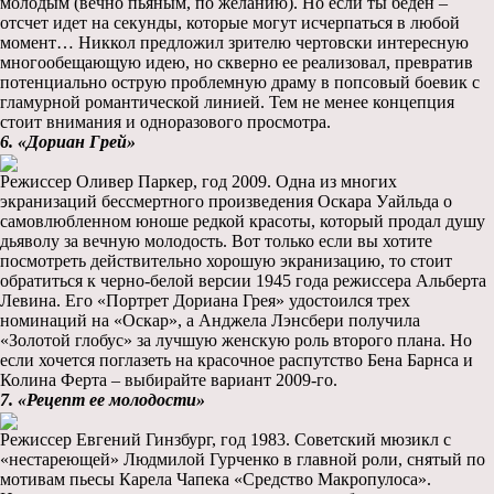
молодым (вечно пьяным, по желанию). Но если ты беден –
отсчет идет на секунды, которые могут исчерпаться в любой
момент… Никкол предложил зрителю чертовски интересную
многообещающую идею, но скверно ее реализовал, превратив
потенциально острую проблемную драму в попсовый боевик с
гламурной романтической линией. Тем не менее концепция
стоит внимания и одноразового просмотра.
6. «Дориан Грей»
Режиссер Оливер Паркер, год 2009. Одна из многих
экранизаций бессмертного произведения Оскара Уайльда о
самовлюбленном юноше редкой красоты, который продал душу
дьяволу за вечную молодость. Вот только если вы хотите
посмотреть действительно хорошую экранизацию, то стоит
обратиться к черно-белой версии 1945 года режиссера Альберта
Левина. Его «Портрет Дориана Грея» удостоился трех
номинаций на «Оскар», а Анджела Лэнсбери получила
«Золотой глобус» за лучшую женскую роль второго плана. Но
если хочется поглазеть на красочное распутство Бена Барнса и
Колина Ферта – выбирайте вариант 2009-го.
7. «Рецепт ее молодости»
Режиссер Евгений Гинзбург, год 1983. Советский мюзикл с
«нестареющей» Людмилой Гурченко в главной роли, снятый по
мотивам пьесы Карела Чапека «Средство Макропулоса».