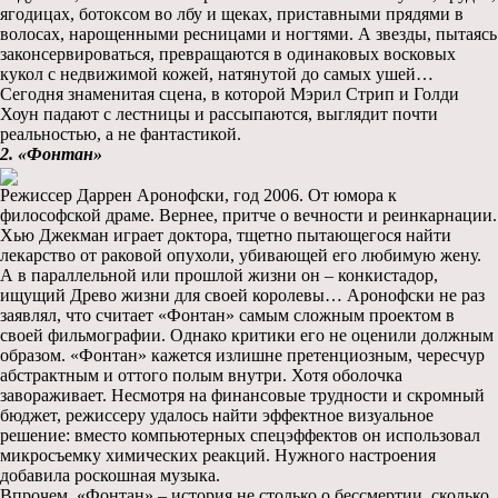
ягодицах, ботоксом во лбу и щеках, приставными прядями в
волосах, нарощенными ресницами и ногтями. А звезды, пытаясь
законсервироваться, превращаются в одинаковых восковых
кукол с недвижимой кожей, натянутой до самых ушей…
Сегодня знаменитая сцена, в которой Мэрил Стрип и Голди
Хоун падают с лестницы и рассыпаются, выглядит почти
реальностью, а не фантастикой.
2. «Фонтан»
Режиссер Даррен Аронофски, год 2006. От юмора к
философской драме. Вернее, притче о вечности и реинкарнации.
Хью Джекман играет доктора, тщетно пытающегося найти
лекарство от раковой опухоли, убивающей его любимую жену.
А в параллельной или прошлой жизни он – конкистадор,
ищущий Древо жизни для своей королевы… Аронофски не раз
заявлял, что считает «Фонтан» самым сложным проектом в
своей фильмографии. Однако критики его не оценили должным
образом. «Фонтан» кажется излишне претенциозным, чересчур
абстрактным и оттого полым внутри. Хотя оболочка
завораживает. Несмотря на финансовые трудности и скромный
бюджет, режиссеру удалось найти эффектное визуальное
решение: вместо компьютерных спецэффектов он использовал
микросъемку химических реакций. Нужного настроения
добавила роскошная музыка.
Впрочем, «Фонтан» – история не столько о бессмертии, сколько