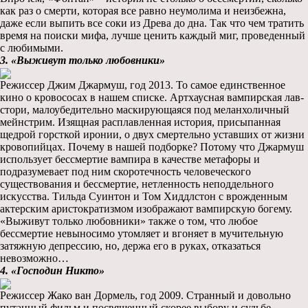
как раз о смерти, которая все равно неумолима и неизбежна,
даже если выпить все соки из Древа до дна. Так что чем тратить
время на поиски мифа, лучше ценить каждый миг, проведенный
с любимыми.
3. «Выживут только любовники»
Режиссер Джим Джармуш, год 2013. То самое единственное
кино о кровососах в нашем списке. Артхаусная вампирская лав-
стори, малоубедительно маскирующаяся под меланхоличный
мейнстрим. Изящная расплавленная история, присыпанная
щедрой горсткой иронии, о двух смертельно уставших от жизни
кровопийцах. Почему в нашей подборке? Потому что Джармуш
использует бессмертие вампира в качестве метафоры и
подразумевает под ним скоротечность человеческого
существования и бессмертие, нетленность неподдельного
искусства. Тильда Суинтон и Том Хиддлстон с врожденным
актерским аристократизмом изображают вампирскую богему.
«Выживут только любовники» также о том, что любое
бессмертие невыносимо утомляет и вгоняет в мучительную
затяжную депрессию, но, держа его в руках, отказаться
невозможно…
4. «Господин Никто»
Режиссер Жако ван Дормель, год 2009. Странный и довольно
путанный фильм и посвященный скорее выбору и судьбе,