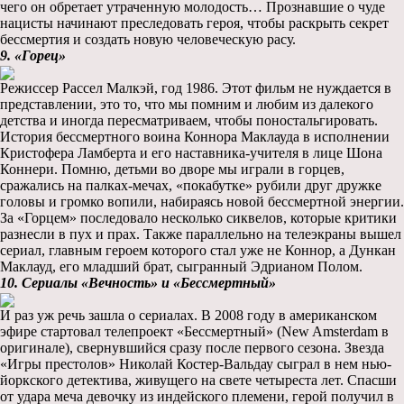
чего он обретает утраченную молодость… Прознавшие о чуде
нацисты начинают преследовать героя, чтобы раскрыть секрет
бессмертия и создать новую человеческую расу.
9. «Горец»
Режиссер Рассел Малкэй, год 1986. Этот фильм не нуждается в
представлении, это то, что мы помним и любим из далекого
детства и иногда пересматриваем, чтобы поностальгировать.
История бессмертного воина Коннора Маклауда в исполнении
Кристофера Ламберта и его наставника-учителя в лице Шона
Коннери. Помню, детьми во дворе мы играли в горцев,
сражались на палках-мечах, «покабутке» рубили друг дружке
головы и громко вопили, набираясь новой бессмертной энергии.
За «Горцем» последовало несколько сиквелов, которые критики
разнесли в пух и прах. Также параллельно на телеэкраны вышел
сериал, главным героем которого стал уже не Коннор, а Дункан
Маклауд, его младший брат, сыгранный Эдрианом Полом.
10. Сериалы «Вечность» и «Бессмертный»
И раз уж речь зашла о сериалах. В 2008 году в американском
эфире стартовал телепроект «Бессмертный» (New Amsterdam в
оригинале), свернувшийся сразу после первого сезона. Звезда
«Игры престолов» Николай Костер-Вальдау сыграл в нем нью-
йоркского детектива, живущего на свете четыреста лет. Спасши
от удара меча девочку из индейского племени, герой получил в