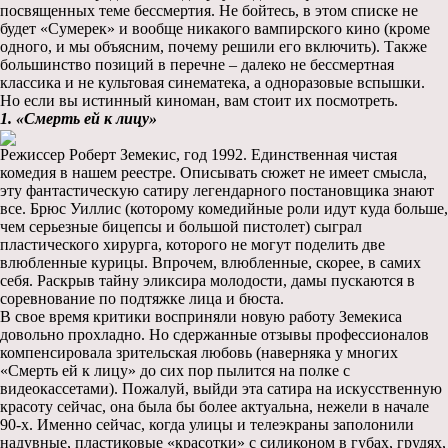
посвященных теме бессмертия. Не бойтесь, в этом списке не
будет «Сумерек» и вообще никакого вампирского кино (кроме
одного, и мы объясним, почему решили его включить). Также
большинство позиций в перечне – далеко не бессмертная
классика и не культовая синематека, а одноразовые вспышки.
Но если вы истинный киноман, вам стоит их посмотреть.
1. «Смерть ей к лицу»
Режиссер Роберт Земекис, год 1992. Единственная чистая
комедия в нашем реестре. Описывать сюжет не имеет смысла,
эту фантастическую сатиру легендарного постановщика знают
все. Брюс Уиллис (которому комедийные роли идут куда больше,
чем серьезные бицепсы и большой пистолет) сыграл
пластического хирурга, которого не могут поделить две
влюбленные курицы. Впрочем, влюбленные, скорее, в самих
себя. Раскрыв тайну эликсира молодости, дамы пускаются в
соревнование по подтяжке лица и бюста.
В свое время критики восприняли новую работу Земекиса
довольно прохладно. Но сдержанные отзывы профессионалов
компенсировала зрительская любовь (наверняка у многих
«Смерть ей к лицу» до сих пор пылится на полке с
видеокассетами). Пожалуй, выйди эта сатира на искусственную
красоту сейчас, она была бы более актуальна, нежели в начале
90-х. Именно сейчас, когда улицы и телеэкраны заполонили
надувные, пластиковые «красотки» с силиконом в губах, грудях,