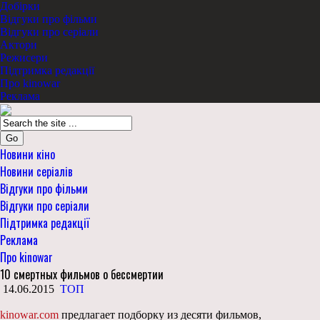
Добірки
Відгуки про фільми
Відгуки про серіали
Актори
Режисери
Підтримка редакції
Про kinowar
Реклама
Go
Новини кіно
Новини серіалів
Відгуки про фільми
Відгуки про серіали
Підтримка редакції
Реклама
Про kinowar
10 смертных фильмов о бессмертии
14.06.2015
ТОП
kinowar.com
предлагает подборку из десяти фильмов,