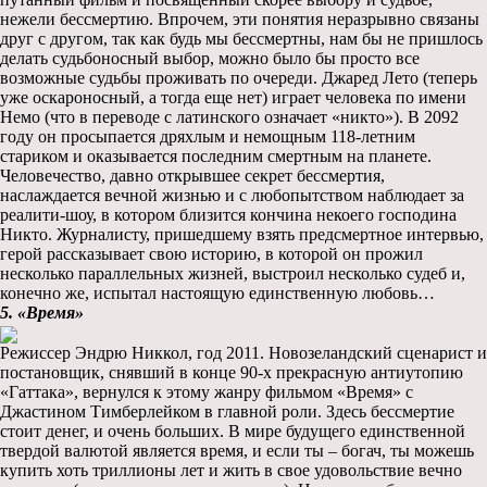
нежели бессмертию. Впрочем, эти понятия неразрывно связаны
друг с другом, так как будь мы бессмертны, нам бы не пришлось
делать судьбоносный выбор, можно было бы просто все
возможные судьбы проживать по очереди. Джаред Лето (теперь
уже оскароносный, а тогда еще нет) играет человека по имени
Немо (что в переводе с латинского означает «никто»). В 2092
году он просыпается дряхлым и немощным 118-летним
стариком и оказывается последним смертным на планете.
Человечество, давно открывшее секрет бессмертия,
наслаждается вечной жизнью и с любопытством наблюдает за
реалити-шоу, в котором близится кончина некоего господина
Никто. Журналисту, пришедшему взять предсмертное интервью,
герой рассказывает свою историю, в которой он прожил
несколько параллельных жизней, выстроил несколько судеб и,
конечно же, испытал настоящую единственную любовь…
5. «Время»
Режиссер Эндрю Никкол, год 2011. Новозеландский сценарист и
постановщик, снявший в конце 90-х прекрасную антиутопию
«Гаттака», вернулся к этому жанру фильмом «Время» с
Джастином Тимберлейком в главной роли. Здесь бессмертие
стоит денег, и очень больших. В мире будущего единственной
твердой валютой является время, и если ты – богач, ты можешь
купить хоть триллионы лет и жить в свое удовольствие вечно