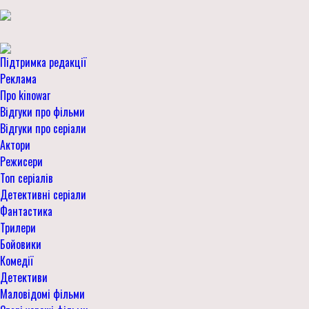
Підтримка редакції
Реклама
Про kinowar
Відгуки про фільми
Відгуки про серіали
Актори
Режисери
Топ серіалів
Детективні серіали
Фантастика
Трилери
Бойовики
Комедії
Детективи
Маловідомі фільми