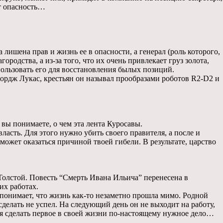
ет опасность…
лишена прав и жизнь ее в опасности, а генерал (роль которого,
родства, а из-за того, что их очень привлекает груз золота,
спользовать его для восстановления былых позиций.
жордж Лукас, крестьян он называл прообразами роботов R2-D2 и
о вы понимаете, о чем эта лента Куросавы.
ласть. Для этого нужно убить своего правителя, а после и
может оказаться причиной твоей гибели. В результате, царство
 Толстой. Повесть “Смерть Ивана Ильича” перенесена в
их работах.
н понимает, что жизнь как-то незаметно прошла мимо. Родной
 сделать не успел. На следующий день он не выходит на работу,
тся сделать первое в своей жизни по-настоящему нужное дело…