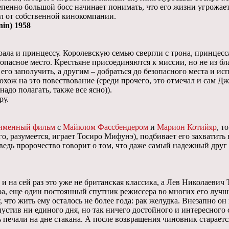
степенно большой босс начинает понимать, что его жизни угрожа
л от собственной кинокомпании.
nin) 1958
ала и принцессу. Королевскую семью свергли с трона, принцесса 
пасное место. Крестьяне присоединяются к миссии, но не из благо
 его заполучить, а другим – добраться до безопасного места и и
хож на это повествование (среди прочего, это отмечал и сам Д
адо полагать, также все ясно)).
ру.
именный фильм
с
Майклом Фассбендером
и
Марион Котийяр
, т
, разумеется, играет Тосиро Мифунэ), подбивает его захватить в
ведь пророчество говорит о том, что даже самый надежный друг 
 и на сей раз это уже не британская классика, а Лев Николаевич
а, еще один постоянный спутник режиссера во многих его лучш
 что жить ему осталось не более года: рак желудка. Внезапно о
опустив ни единого дня, но так ничего достойного и интересного
ть печали на дне стакана. А после возвращения чиновник старае