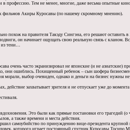
 в профессию. Тем не менее, многие, даже весьма опытные кино
их фильмов Акиры Куросавы (по нашему скромному мнению).
но похож на правителя Такэду Сингэна, его решают оставить в
двиги, он начинает ощущать свою реальную связь с кланом. Вск
и из тени…
ава очень часто экранизировал не японские (и не азиатские) пр
, они ошиблись. Похищенный ребенок – сын шофера бизнесмена.
ия морали, выбор очевиден, однако и деньги на бизнес нужны не
рах, действие захватывает зрителя и не отпускает уже до момент
естиваля.
вдохновения. Это были как прямые постановки его трагедий (о ч
лов, а также времени и места действия.
вершил самоубийство по принуждению вице-президента крупной 
ловек, которого играет постоянный спутник Куросавы Тосиро М