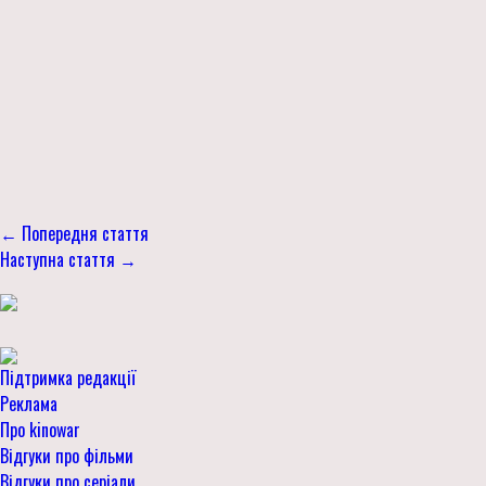
← Попередня стаття
Наступна стаття →
Підтримка редакції
Реклама
Про kinowar
Відгуки про фільми
Відгуки про серіали