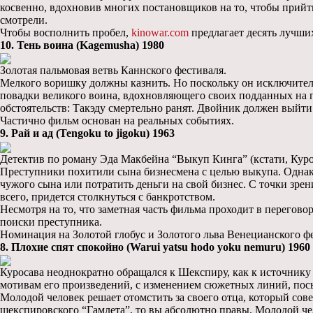
косвенно, вдохновив многих постановщиков на то, чтобы прийти
смотрели.
Чтобы восполнить пробел,
kinowar.com
предлагает десять лучш
10. Тень воина (Kagemusha) 1980
Золотая пальмовая ветвь Каннского фестиваля.
Мелкого воришку должны казнить. Но поскольку он исключитель
повадки великого воина, вдохновляющего своих подданных на по
обстоятельств: Такэду смертельно ранят. Двойник должен выйт
Частично фильм основан на реальных событиях.
9. Рай и ад (Tengoku to jigoku) 1963
Детектив по роману Эда Макбейна “Выкуп Кинга” (кстати, Курос
Преступники похитили сына бизнесмена с целью выкупа. Однако
чужого сына или потратить деньги на свой бизнес. С точки зрен
всего, придется столкнуться с банкротством.
Несмотря на то, что заметная часть фильма проходит в перегово
поиски преступника.
Номинация на Золотой глобус и Золотого льва Венецианского ф
8. Плохие спят спокойно (Warui yatsu hodo yoku nemuru) 1960
Куросава неоднократно обращался к Шекспиру, как к источнику 
мотивам его произведений, с изменением сюжетных линий, посы
Молодой человек решает отомстить за своего отца, который со
шекспировского “Гамлета”, то вы абсолютно правы. Молодой че