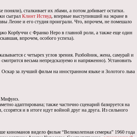
 поняли), сталкивает их лбами, а потом добивает остатки.
чки сыграл
Клинт Иствуд
, впервые выступивший на экране в
авы Леоне и его студия проиграли. Что, впрочем, не помешало
джо Корбуччи с Франко Неро в главной роли, а также еще один
скавшая, впрочем, особого успеха).
казывается с четырех углов зрения. Разбойник, жена, самурай и
 смотрится весьма непредсказуемо и напряженно). Установить
ный Оскар за лучший фильм на иностранном языке и Золотого льва
о Мифунэ.
аметно адаптирована; также частично сценарий базируется на
 ссорятся и в итоге идут войной друг на друга. Из сильного
льше киноманов видело фильм “Великолепная семерка” 1960 года