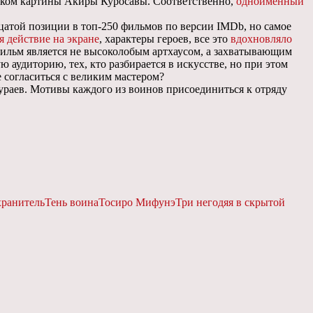
йком картины Акиры Куросавы. Соответственно,
одноименный
цатой позиции в топ-250 фильмов по версии IMDb, но самое
я действие на экране
, характеры героев, все это
вдохновляло
 фильм является не высоколобым артхаусом, а захватывающим
 аудиторию, тех, кто разбирается в искусстве, но при этом
 согласиться с великим мастером?
ураев. Мотивы каждого из воинов присоединиться к отряду
хранитель
Тень воина
Тосиро Мифунэ
Три негодяя в скрытой