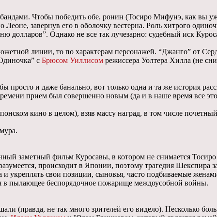
бандами. Чтобы победить обе, ронин (Тосиро Мифунэ, как вы уже
 Леоне, завернув его в оболочку вестерна. Роль хитрого одино
ню долларов”. Однако не все так лучезарно: судебный иск Курос
сюжетной линии, то по характерам персонажей. “Джанго” от Сер
“Одиночка” с
Брюсом Уиллисом
режиссера Уолтера Хилла (не сни
ы просто и даже банально, вот только одна и та же история расс
ремени прием был совершенно новым (да и в наше время все это
о японском кино в целом), взяв массу наград, в том числе почет
мура.
енный заметный фильм Куросавы, в котором не снимается Тосир
разумеется, происходит в Японии, поэтому трагедия Шекспира з
 и укреплять свои позиции, сыновья, часто подбиваемые женами,
ся в пылающее беспорядочное пожарище междоусобной войны.
али (правда, не так много зрителей его видело). Несколько бо