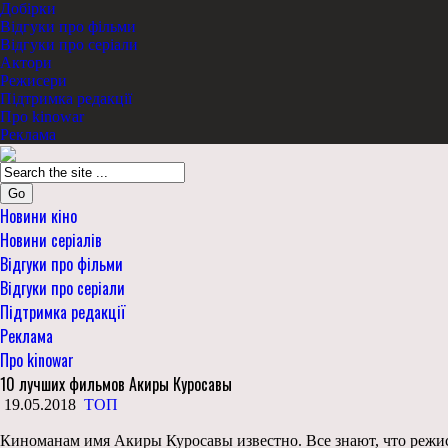
Добірки
Відгуки про фільми
Відгуки про серіали
Актори
Режисери
Підтримка редакції
Про kinowar
Реклама
Go
Новини кіно
Новини серіалів
Відгуки про фільми
Відгуки про серіали
Підтримка редакції
Реклама
Про kinowar
10 лучших фильмов Акиры Куросавы
19.05.2018
ТОП
Киноманам имя Акиры Куросавы известно. Все знают, что режисс