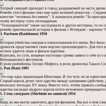
Хитрый самурай приходит в город, раздираемый на части двумя 
Ремейк этого фильма снял еще один великий режиссер – Серджио
качестве “человека без имени”. А назывался ремейк “За пригорш
этому вестерну стать легендарным.
“Телоохранителя” также наследовали и другие вестерны, то по 
ремейк оригинальной истории и фильма с Иствудом – картина 
3. Расёмон (Rashômon) 1950
История убийства самурая и изнасилования его жены. Все было б
дровосек представляют свою версию произошедшего. Для того в
истину удается лишь в финале картины.
Куросава, по сути, впервые настолько громко заявил о себе (и 
Венецианского фестиваля.
В роли разбойника Тосиро Мифунэ, в роли дровосека Такаси Си
2. Ран (Ran) 1985
Это еще одна экранизация Шекспира. И это чуть ли не единств
Старый король делит свое царство между сыновьями (действие, 
японских легендах XV века). Вместо того, чтобы править сообща
царства наследие мудрого короля почти мгновенно превращает
1. Семь самураев (Shichinin no samurai) 1954
Вряд ли мы могли закончить другим фильмом. Вы все о нем слыш