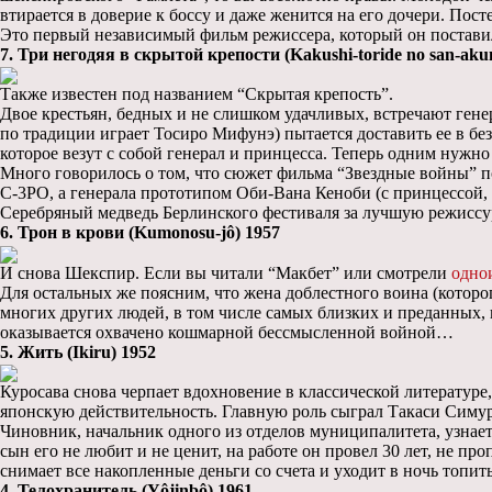
втирается в доверие к боссу и даже женится на его дочери. По
Это первый независимый фильм режиссера, который он постави
7. Три негодяя в скрытой крепости (Kakushi-toride no san-aku
Также известен под названием “Скрытая крепость”.
Двое крестьян, бедных и не слишком удачливых, встречают генер
по традиции играет Тосиро Мифунэ) пытается доставить ее в безо
которое везут с собой генерал и принцесса. Теперь одним нужно
Много говорилось о том, что сюжет фильма “Звездные войны” по
C-3PO, а генерала прототипом Оби-Вана Кеноби (с принцессой, н
Серебряный медведь Берлинского фестиваля за лучшую режиссу
6. Трон в крови (Kumonosu-jô)
1957
И снова Шекспир. Если вы читали “Макбет” или смотрели
одно
Для остальных же поясним, что жена доблестного воина (которого
многих других людей, в том числе самых близких и преданных, 
оказывается охвачено кошмарной бессмысленной войной…
5. Жить (Ikiru) 1952
Куросава снова черпает вдохновение в классической литературе,
японскую действительность. Главную роль сыграл Такаси Симур
Чиновник, начальник одного из отделов муниципалитета, узнает,
сын его не любит и не ценит, на работе он провел 30 лет, не пр
снимает все накопленные деньги со счета и уходит в ночь топи
4. Телохранитель (Yôjinbô) 1961