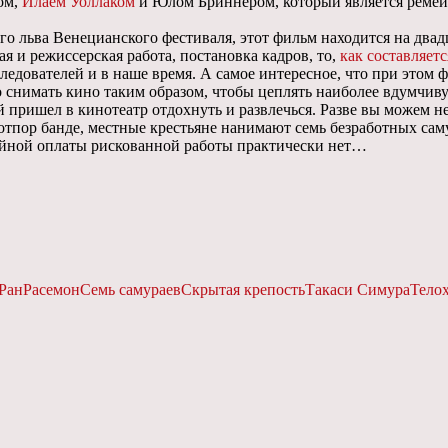
ом,
Илаем Уоллаком
и Юлом Бриннером, который является реме
о льва Венецианского фестиваля, этот фильм находится на двад
ая и режиссерская работа, постановка кадров, то,
как составляетс
ледователей и в наше время. А самое интересное, что при этом
 снимать кино таким образом, чтобы цеплять наиболее вдумчивую
 пришел в кинотеатр отдохнуть и развлечься. Разве вы можем не
тпор банде, местные крестьяне нанимают семь безработных сам
тойной оплаты рискованной работы практически нет…
Ран
Расемон
Семь самураев
Скрытая крепость
Такаси Симура
Тело