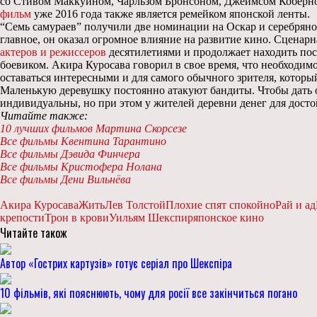
со Стивом Маккуином, Чарльзом Бронсоном, Джеймсом Коберн
фильм
уже 2016 года также является ремейком японской ленты.
“Семь самураев” получили две номинации на Оскар и серебряног
главное, он оказал огромное влияние на развитие кино. Сценарн
актеров и режиссеров
десятилетиями и продолжает находить пос
боевиком. Акира Куросава говорил в свое время, что необходимо
оставаться интересными и для самого обычного зрителя, который
Маленькую деревушку постоянно атакуют бандиты. Чтобы дать о
индивидуальны, но при этом у жителей деревни денег для дос
Читайте также:
10 лучших фильмов Мартина Скорсезе
Все фильмы Квентина Тарантино
Все фильмы Дэвида Финчера
Все фильмы Кристофера Нолана
Все фильмы Дени Вильнёва
Акира Куросава
Жить
Лев Толстой
Плохие спят спокойно
Рай и ад
крепости
Трон в крови
Уильям Шекспир
японское кино
Читайте також
Автор «Гострих картузів» готує серіал про Шекспіра
10 фільмів, які пояснюють, чому для росії все закінчиться погано