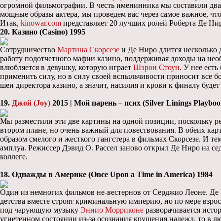
огромной фильмографии. В честь именинника мы составили двад
мощные образы актера, мы проведем вас через самое важное, что
Итак,
kinowar.com
представляет 20 лучших ролей Роберта Де Ни
20. Казино (Casino) 1995
Сотрудничество
Мартина Скорсезе
и Де Ниро длится несколько 
работу подотчетного мафии казино, поддерживая доходы на необ
влюбляется в девушку, которую играет
Шэрон Стоун
. У нее ест
применить силу, но в силу своей вспыльчивости приносит все бо
шеи директора казино, а значит, насилия и крови к финалу буде
19.
Джой (Joy)
2015 | Мой парень – псих (Silver Linings Playboo
Мы разместили эти две картины на одной позиции, поскольку ре
втором плане, но очень важный для повествования. В обеих ка
образом смелого и жесткого гангстера в фильмах Скорсезе. И те
амплуа. Режиссер Дэвид О. Рассел заново открыл Де Ниро на сед
коллеге.
18. Однажды в Америке (Once Upon a Time in America) 1984
Один из немногих фильмов не-вестернов от Серджио Леоне. Де 
детства вместе строят криминальную империю, но по мере взро
под чарующую музыку
Эннио Морриконе
разворачивается истор
угнетенном состоянии из-за осознания крушения надежд, то в л