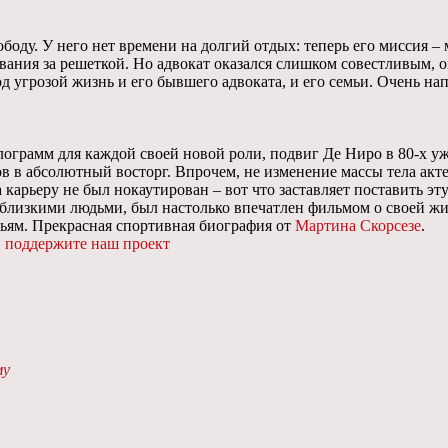
ду. У него нет времени на долгий отдых: теперь его миссия – м
вания за решеткой. Но адвокат оказался слишком совестливым, 
од угрозой жизнь и его бывшего адвоката, и его семьи. Очень н
лограмм для каждой своей новой роли, подвиг Де Ниро в 80-х у
ов в абсолютный восторг. Впрочем, не изменение массы тела акт
а карьеру не был нокаутирован – вот что заставляет поставить 
 близкими людьми, был настолько впечатлен фильмом о своей жи
узьям. Прекрасная спортивная биография от
Мартина Скорсезе
.
,
поддержите наш проект
му