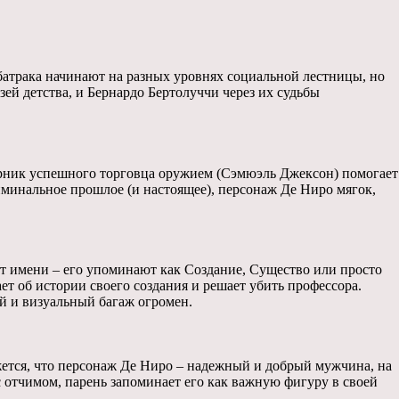
батрака начинают на разных уровнях социальной лестницы, но
зей детства, и Бернардо Бертолуччи через их судьбы
ерник успешного торговца оружием (Сэмюэль Джексон) помогает
иминальное прошлое (и настоящее), персонаж Де Ниро мягок,
 имени – его упоминают как Создание, Существо или просто
ет об истории своего создания и решает убить профессора.
ий и визуальный багаж огромен.
жется, что персонаж Де Ниро – надежный и добрый мужчина, на
с отчимом, парень запоминает его как важную фигуру в своей