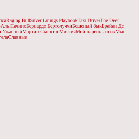
ica
Raging Bull
Silver Linings Playbook
Taxi Driver
The Deer
о
Аль Пачино
Бернардо Бертолуччи
Бешеный бык
Брайан Де
и Ужасный
Мартин Скорсезе
Миссия
Мой парень - псих
Мыс
гела
Славные