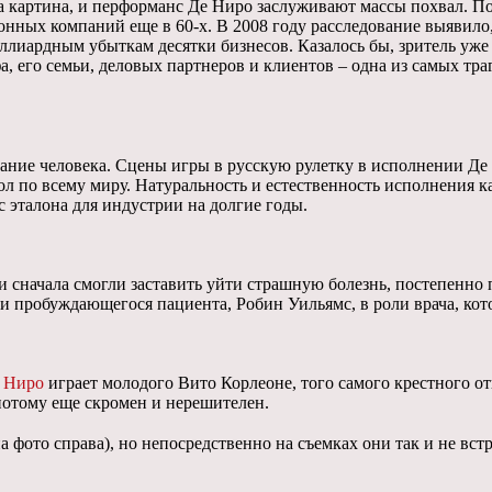
 картина, и перформанс Де Ниро заслуживают массы похвал. По
нных компаний еще в 60-х. В 2008 году расследование выявило,
лиардным убыткам десятки бизнесов. Казалось бы, зритель уже
 его семьи, деловых партнеров и клиентов – одна из самых траг
ание человека. Сцены игры в русскую рулетку в исполнении Де 
ол по всему миру. Натуральность и естественность исполнения к
с эталона для индустрии на долгие годы.
чи сначала смогли заставить уйти страшную болезнь, постепенно
 пробуждающегося пациента, Робин Уильямс, в роли врача, кот
е Ниро
играет молодого Вито Корлеоне, того самого крестного о
 потому еще скромен и нерешителен.
а фото справа), но непосредственно на съемках они так и не вс