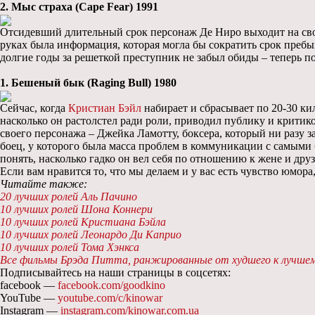
2. Мыс страха (Cape Fear) 1991
Отсидевший длительный срок персонаж Де Ниро выходит на свобо
руках была информация, которая могла бы сократить срок пребы
долгие годы за решеткой преступник не забыл обиды – теперь п
1. Бешеный бык (Raging Bull) 1980
Сейчас, когда
Кристиан Бэйл
набирает и сбрасывает по 20-30 ки
насколько он растолстел ради роли, приводил публику и критик
своего персонажа – Джейка Ламотту, боксера, который ни разу з
боец, у которого была масса проблем в коммуникации с самыми
понять, насколько гадко он вел себя по отношению к жене и др
Если вам нравится то, что мы делаем и у вас есть чувство юмора
Читайте также:
20 лучших ролей Аль Пачино
10 лучших ролей Шона Коннери
10 лучших ролей Кристиана Бэйла
10 лучших ролей Леонардо Ди Каприо
10 лучших ролей Тома Хэнкса
Все фильмы Брэда Питта, ранжированные от худшего к лучше
Подписывайтесь на наши страницы в соцсетях:
facebook —
facebook.com/goodkino
YouTube —
youtube.com/c/kinowar
Instagram —
instagram.com/kinowar.com.ua