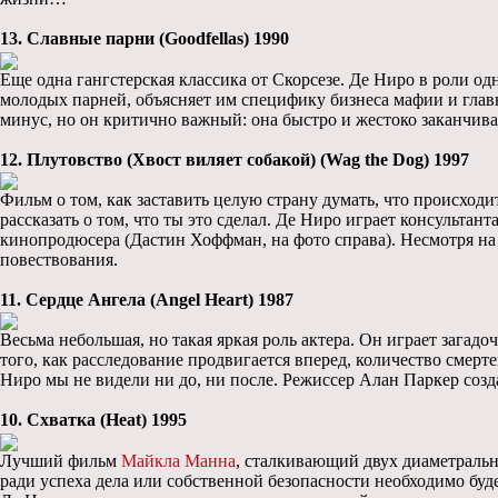
13. Славные парни (Goodfellas) 1990
Еще одна гангстерская классика от Скорсезе. Де Ниро в роли од
молодых парней, объясняет им специфику бизнеса мафии и главно
минус, но он критично важный: она быстро и жестоко заканчива
12. Плутовство (Хвост виляет собакой) (Wag the Dog) 1997
Фильм о том, как заставить целую страну думать, что происходи
рассказать о том, что ты это сделал. Де Ниро играет консульта
кинопродюсера (Дастин Хоффман, на фото справа). Несмотря на 
повествования.
11. Сердце Ангела (Angel Heart) 1987
Весьма небольшая, но такая яркая роль актера. Он играет загад
того, как расследование продвигается вперед, количество смерт
Ниро мы не видели ни до, ни после. Режиссер Алан Паркер соз
10. Схватка (Heat) 1995
Лучший фильм
Майкла Манна
, сталкивающий двух диаметральн
ради успеха дела или собственной безопасности необходимо буде