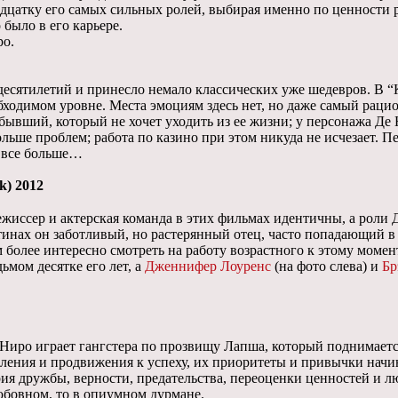
цатку его самых сильных ролей, выбирая именно по ценности ро
 было в его карьере.
ро.
десятилетий и принесло немало классических уже шедевров. В “
ходимом уровне. Места эмоциям здесь нет, но даже самый рацио
ь бывший, который не хочет уходить из ее жизни; у персонажа Де
льше проблем; работа по казино при этом никуда не исчезает. Пе
т все больше…
k) 2012
жиссер и актерская команда в этих фильмах идентичны, а роли 
ртинах он заботливый, но растерянный отец, часто попадающий 
м более интересно смотреть на работу возрастного к этому момен
ьмом десятке его лет, а
Дженнифер Лоуренс
(на фото слева) и
Бр
Ниро играет гангстера по прозвищу Лапша, который поднимаетс
сления и продвижения к успеху, их приоритеты и привычки начи
ия дружбы, верности, предательства, переоценки ценностей и л
юбовном, то в опиумном дурмане.