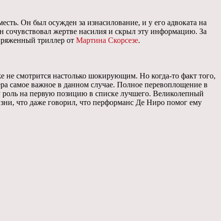
есть. Он был осужден за изнасилование, и у его адвоката на
он сочувствовал жертве насилия и скрыл эту информацию. За
апряженный триллер от
Мартина Скорсезе
.
же не смотрится настолько шокирующим. Но когда-то факт того,
ера самое важное в данном случае. Полное перевоплощение в
эту роль на первую позицию в списке лучшего. Великолепный
зни, что даже говорил, что перформанс Де Ниро помог ему