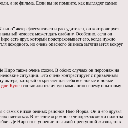
ли, а не фильма. Если вы не помните, как выглядят самые
Казино” актер флегматичен и рассудителен, он контролирует
нальный человек может дать слабину. Особенно, если он
 Ниро есть друг, который подстраховывает его, когда нужно
тля доходного, но очень опасного бизнеса затягивается вокруг
Де Ниро также очень схожи. В обоих случаях он персонаж на
в неловкие ситуации. Это очень контрастирует с привычным
ту актера, который открывает для себя все новые и новые
эдли Купер
составили отличную компанию своему опытному
я с самых низов бедных районов Нью-Йорка. Он и его друзья
нают меняться. В течение огромного четырехчасового полотна
юбви. Де Ниро то в упоении от лихой преступной жизни, то в