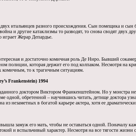
е двух итальянцев разного происхождения. Сын помещика и сын 
ойна и другие катаклизмы то разводят, то снова сводят двух дру
о играет Жерар Депардье.
интересная и достаточно комичная роль Де Ниро. Бывший сокам
аном полиции, которая держит его под колпаком. Несмотря на кр
 к комичным, то к трагичным ситуациям.
’s Frankenstein) 1994
данного доктором Виктором Франкенштейном. Но у монстра нет
ме одной, обретенной – научившись читать, детище доктора узна
а из незаметных в богатой карьере актера, хотя ее драматическ
вышла замуж его мать, чтобы не оставаться одной. Поначалу ка
токий и вспыльчивый характер. Несмотря на все тягости жизни 