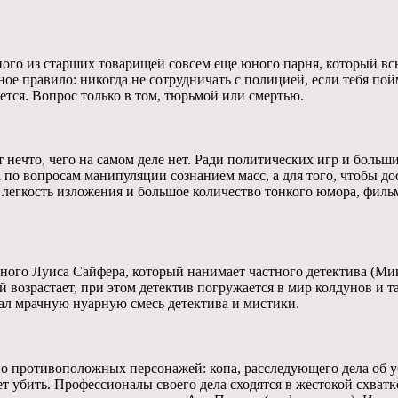
ного из старших товарищей совсем еще юного парня, который всю
е правило: никогда не сотрудничать с полицией, если тебя пойм
ется. Вопрос только в том, тюрьмой или смертью.
т нечто, чего на самом деле нет. Ради политических игр и больш
нта по вопросам манипуляции сознанием масс, а для того, чтобы
легкость изложения и большое количество тонкого юмора, фильм 
очного Луиса Сайфера, который нанимает частного детектива (Ми
ей возрастает, при этом детектив погружается в мир колдунов и 
дал мрачную нуарную смесь детектива и мистики.
о противоположных персонажей: копа, расследующего дела об уби
т убить. Профессионалы своего дела сходятся в жестокой схватке