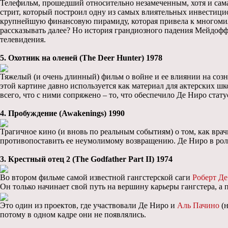
Телефильм, прошедший относительно незамеченным, хотя и сама
стрит, который построил одну из самых влиятельных инвестицио
крупнейшую финансовую пирамиду, которая привела к многомил
рассказывать далее? Но история грандиозного падения Мейдоффа,
телевидения.
5. Охотник на оленей (The Deer Hunter) 1978
Тяжелый (и очень длинный) фильм о войне и ее влиянии на созн
этой картине давно используется как материал для актерских шк
всего, что с ними сопряжено – то, что обеспечило Де Ниро стату
4. Пробуждение (Awakenings) 1990
Трагичное кино (и вновь по реальным событиям) о том, как вра
противопоставить ее неумолимому возвращению. Де Ниро в роли
3. Крестный отец 2 (The Godfather Part II) 1974
Во втором фильме самой известной гангстерской саги
Роберт Д
Он только начинает свой путь на вершину карьеры гангстера, а
Это один из проектов, где участвовали Де Ниро и
Аль Пачино
(н
потому в одном кадре они не появлялись.