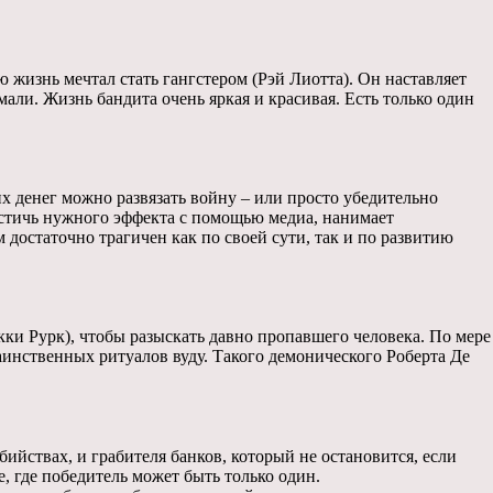
 жизнь мечтал стать гангстером (Рэй Лиотта). Он наставляет
али. Жизнь бандита очень яркая и красивая. Есть только один
их денег можно развязать войну – или просто убедительно
 достичь нужного эффекта с помощью медиа, нанимает
достаточно трагичен как по своей сути, так и по развитию
кки Рурк), чтобы разыскать давно пропавшего человека. По мере
таинственных ритуалов вуду. Такого демонического Роберта Де
йствах, и грабителя банков, который не остановится, если
, где победитель может быть только один.