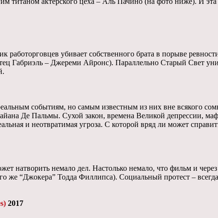
им титаном актерского цеха – Аль Пачино (на фото ниже). И эта
ник работорговцев убивает собственного брата в порыве ревнос
отец Габриэль – Джереми Айронс). Параллельно Старый Свет уни
й.
реальным событиям, но самым известным из них вне всякого сомн
йана Де Пальмы. Сухой закон, времена Великой депрессии, маф
еальная и неотвратимая угроза. С которой вряд ли может справи
т натворить немало дел. Настолько немало, что фильм и через 
о же “Джокера” Тодда Филлипса). Социальный протест – всегда 
s)
2017