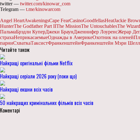
twitter —
twitter.com/kinowar_com
Telegram —
t.me/kinowarcom
Angel Heart
Awakenings
Cape Fear
Casino
Goodfellas
Heat
Jackie Brow
Hunter
The Godfather Part II
The Mission
The Untouchables
The Wizard
Пальма
Брэдли Купер
Джеки Браун
Дженнифер Лоуренс
Жерар Де
страха
Неприкасаемые
Однажды в Америке
Охотник на оленей
Пл
парни
Схватка
Таксист
Франкенштейн
Франкенштейн Мэри Шел
Читайте також
Найкращі оригінальні фільми Netflix
Найкращі серіали 2026 року (поки що)
Найкращі екшни всіх часів
50 найкращих кримінальних фільмів всіх часів
Коментарі