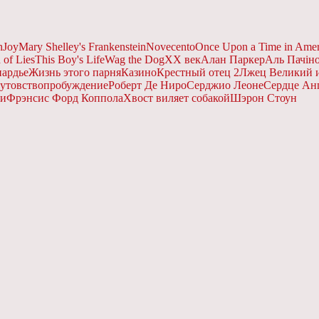
n
Joy
Mary Shelley's Frankenstein
Novecento
Once Upon a Time in Amer
 of Lies
This Boy's Life
Wag the Dog
XX вeк
Алан Паркер
Аль Пачін
пардье
Жизнь этого парня
Казино
Крестный отец 2
Лжец Великий 
утовство
пробуждение
Роберт Де Ниро
Серджио Леоне
Сердце Ан
ли
Фрэнсис Форд Коппола
Хвост виляет собакой
Шэрон Стоун