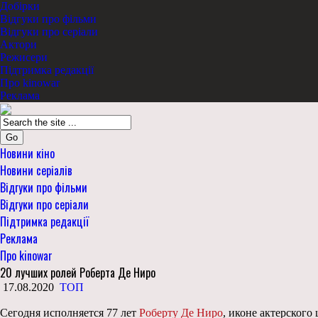
Добірки
Відгуки про фільми
Відгуки про серіали
Актори
Режисери
Підтримка редакції
Про kinowar
Реклама
Go
Новини кіно
Новини серіалів
Відгуки про фільми
Відгуки про серіали
Підтримка редакції
Реклама
Про kinowar
20 лучших ролей Роберта Де Ниро
17.08.2020
ТОП
Сегодня исполняется 77 лет
Роберту Де Ниро
, иконе актерского