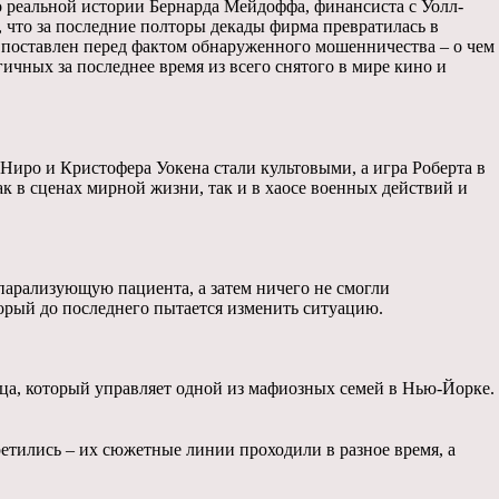
 реальной истории Бернарда Мейдоффа, финансиста с Уолл-
 что за последние полторы декады фирма превратилась в
 поставлен перед фактом обнаруженного мошенничества – о чем
ичных за последнее время из всего снятого в мире кино и
Ниро и Кристофера Уокена стали культовыми, а игра Роберта в
ак в сценах мирной жизни, так и в хаосе военных действий и
 парализующую пациента, а затем ничего не смогли
орый до последнего пытается изменить ситуацию.
тца, который управляет одной из мафиозных семей в Нью-Йорке.
третились – их сюжетные линии проходили в разное время, а