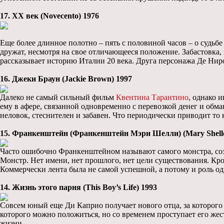
17. XX вeк (Novecento) 1976
Еще более длинное полотно – пять с половиной часов – о судьб
дружат, несмотря на свое отличающееся положение. Забастовка, в
рассказывает историю Италии 20 века. Друга персонажа Де Нир
16. Джеки Браун (Jackie Brown) 1997
Далеко не самый сильный фильм
Квентина Тарантино
, однако 
ему в афере, связанной одновременно с перевозкой денег и обм
неловок, стеснителен и забавен. Что периодически приводит то
15. Франкенштейн (Франкенштейн Мэри Шелли) (Mary Shelley
Часто ошибочно Франкенштейном называют самого монстра, соз
Монстр. Нет имени, нет прошлого, нет цели существования. Кро
Коммерчески лента была не самой успешной, а потому и роль одн
14. Жизнь этого парня (This Boy’s Life) 1993
Совсем юный еще Ди Каприо получает нового отца, за которого 
которого можно положиться, но со временем проступает его жес
жизни…