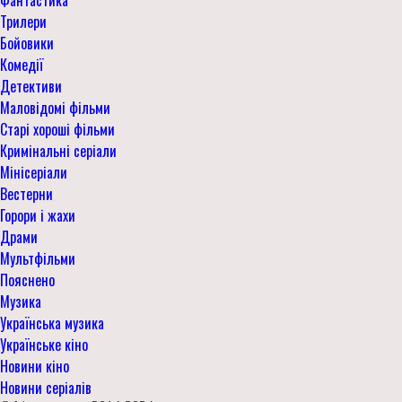
Трилери
Бойовики
Комедії
Детективи
Маловідомі фільми
Старі хороші фільми
Кримінальні серіали
Мінісеріали
Вестерни
Горори і жахи
Драми
Мультфільми
Пояснено
Музика
Українська музика
Українське кіно
Новини кіно
Новини серіалів