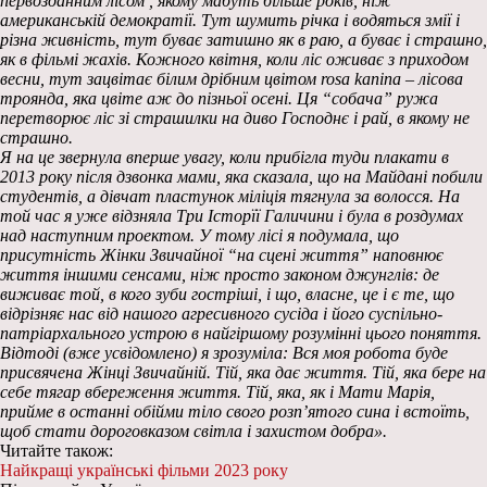
первозданним лісом , якому мабуть більше років, ніж
американській демократії. Тут шумить річка і водяться змії і
різна живність, тут буває затишно як в раю, а буває і страшно,
як в фільмі жахів. Кожного квітня, коли ліс оживає з приходом
весни, тут зацвітає білим дрібним цвітом rosa kanina – лісова
троянда, яка цвіте аж до пізньої осені. Ця “собача” ружа
перетворює ліс зі страшилки на диво Господнє і рай, в якому не
страшно.
Я на це звернула вперше увагу, коли прибігла туди плакати в
2013 року після дзвонка мами, яка сказала, що на Майдані побили
студентів, а дівчат пластунок міліція тягнула за волосся. На
той час я уже відзняла Три Історїї Галичини і була в роздумах
над наступним проектом. У тому лісі я подумала, що
присутність Жінки Звичайної “на сцені життя” наповнює
життя іншими сенсами, ніж просто законом джунглів: де
виживає той, в кого зуби гостріші, і що, власне, це і є те, що
відрізняє нас від нашого агресивного сусіда і його суспільно-
патріархального устрою в найгіршому розумінні цього поняття.
Відтоді (вже усвідомлено) я зрозуміла: Вся моя робота буде
присвячена Жінці Звичайній. Тій, яка дає життя. Тій, яка бере на
себе тягар вбереження життя. Тій, яка, як і Мати Марія,
прийме в останні обійми тіло свого розп’ятого сина і встоїть,
щоб стати дороговказом світла і захистом добра».
Читайте також:
Найкращі українські фільми 2023 року