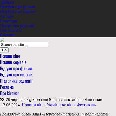
Добірки
Відгуки про фільми
Відгуки про серіали
Актори
Режисери
Підтримка редакції
Про kinowar
Реклама
Go
Новини кіно
Новини серіалів
Відгуки про фільми
Відгуки про серіали
Підтримка редакції
Реклама
Про kinowar
23-26 червня в Будинку кіно Жіночий фестиваль «Я не така»
13.06.2024
Новини кіно
,
Українське кіно
,
Фестиваль
Громадська організація «Перезавантаження» у партнерстві