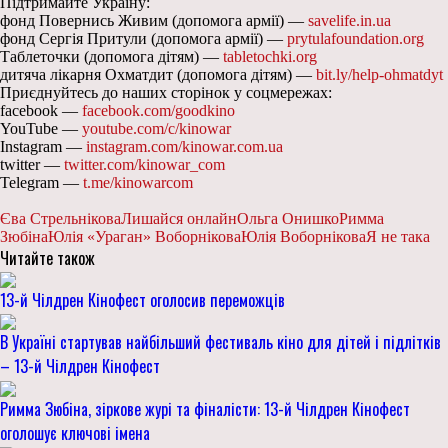
Підтримайте Україну:
фонд Повернись Живим (допомога армії) —
savelife.in.ua
фонд Сергія Притули (допомога армії) —
prytulafoundation.org
Таблеточки (допомога дітям) —
tabletochki.org
дитяча лікарня Охматдит (допомога дітям) —
bit.ly/help-ohmatdyt
Приєднуйтесь до наших сторінок у соцмережах:
facebook —
facebook.com/goodkino
YouTube —
youtube.com/c/kinowar
Instagram —
instagram.com/kinowar.com.ua
twitter —
twitter.com/kinowar_com
Telegram —
t.me/kinowarcom
Єва Стрельнікова
Лишайся онлайн
Ольга Онишко
Римма
Зюбіна
Юлія «Ураган» Воборнікова
Юлія Воборнікова
Я не така
Читайте також
13-й Чілдрен Кінофест оголосив переможців
В Україні стартував найбільший фестиваль кіно для дітей і підлітків
– 13-й Чілдрен Кінофест
Римма Зюбіна, зіркове журі та фіналісти: 13-й Чілдрен Кінофест
оголошує ключові імена