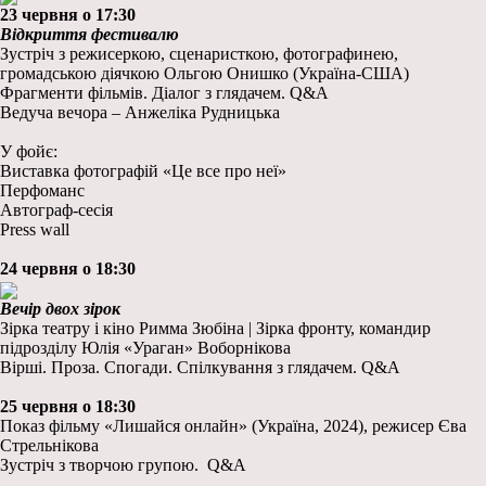
23 червня о 17:30
Відкриття фестивалю
Зустріч з режисеркою, сценаристкою, фотографинею,
громадською діячкою Ольгою Онишко (Україна-США)
Фрагменти фільмів. Діалог з глядачем. Q&A
Ведуча вечора – Анжеліка Рудницька
У фойє:
Виставка фотографій «Це все про неї»
Перфоманс
Автограф-сесія
Рress wall
24 червня о 18:30
Вечір двох зірок
Зірка театру і кіно Римма Зюбіна | Зірка фронту, командир
підрозділу Юлія «Ураган» Воборнікова
Вірші. Проза. Спогади. Спілкування з глядачем. Q&A
25 червня о 18:30
Показ фільму «Лишайся онлайн» (Україна, 2024), режисер Єва
Стрельнікова
Зустріч з творчою групою.
Q&A