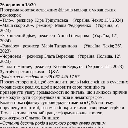
26 червня о 18:30
Програма короткометражних фільмів молодих українських
режисерок
«Тіло», режисер Кіра Тріпульська (Україна, Чехія; 13ʼ, 2024)
«Маші скоро 20», режисер Маша Федорченко (Україна, 5ʼ,
2023)
«Захоплений дім», режисер Анна Гончарова (Україна, 17ʼ,
2024)
«Paradox», режисер Марія Татаринова (Україна, Чехія; 36ʼ,
2023)
«Чорнозем», режисер Злата Вересняк (Україна, Польща, 12ʼ,
2023)
«Сила тяжіння», режисер Ксенія Беркута (Україна, 11ʼ, 2023)
Зустріч з режисерками. Q&A
Довідки за телефоном +38 067 446 17 87
Проєкт створений, щоб осмислити роль і місце жінки в сучасних
українських реаліях, щоб висловити свою позицію та
привернути увагу громадськості до питань, що з якихось причин
не можуть бути сформульовані поза кінематографом.
Кожен показ фільму супроводжуватиметься Q&A на тему,
порушену в картині, разом з кінокритиками і творцями стрічки.
Тема фестивалю якнайкраще сформульована гостею,
режисеркою Ольгою Онишко:
«Останні десять років я кожного ранку гуляю густим