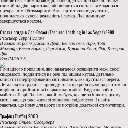
залишитеся з ним назавжди, якщо йдеться про кокаїн. Фільм
схожий на дію наркотика, він вводить в екстаз і все здається
прекрасним і безхмарним. Але варто трохи відпустити,
починається сувора реальність і ламка. Яка неминуче
завершується крахом.
Страх і огида в Лас-Вегасі (Fear and Loathing in Las Vegas) 1998
Режисер Террі Гілліам
В головних ролях Джонні Депп, Бенісіо дель Торо, Тобі
Магвайр, Еллен Баркін, Гері Б’юзі, Крістіна Річчі, Флі, Кемерон
Діас
Бал IMDb 7.5
Гімн цілого покоління, яке намагалося розширити межі своєї
свідомості, подивитися на речі під іншим кутом, детально
описати гіпертрофований світ людини, яка пустилася берега.
Детальна інструкція з приводу того, що робити, якщо раптом ви
вирішили прийняти всі наркотики в місті. Видатна робота
майстра Террі Гілліама, який, мабуть, краще за інших у цьому
світі знає, що таке жити зі зміненою свідомістю. І навіть
здається, що йому для цього не потрібні додаткові стимулятори.
Трафік (Traffic) 2000
Режисер Стівен Содерберг
В головних ролях Бенісіо дель Торо, Джейкоб Варґас, Марісоль