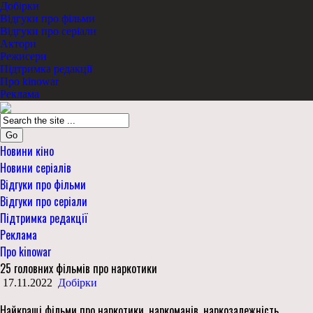
Добірки
Відгуки про фільми
Відгуки про серіали
Актори
Режисери
Підтримка редакції
Про kinowar
Реклама
Go
Новини кіно
Новини серіалів
Відгуки про фільми
Відгуки про серіали
Підтримка редакції
Реклама
Про kinowar
25 головних фільмів про наркотики
17.11.2022
Добірки
Найкращі фільми про наркотики, наркоманів, наркозалежність,