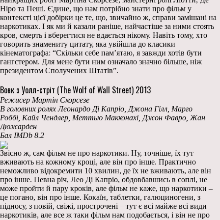
Ніро та Пеші. Єдине, що нам потрібно знати про фільм у
контексті цієї добірки це те, що, звичайно ж, справи замішані на
наркотиках. І як ми й казали раніше, найчастіше за ними стоять
кров, смерть і вберегтися не вдається нікому. Навіть тому, хто
говорить знамениту цитату, яка увійшла до класики
кінематографа: “Скільки себе пам’ятаю, я завжди хотів бути
гангстером. Для мене бути ним означало значно більше, ніж
президентом Сполучених Штатів”.
Вовк з Уолл-стріт (The Wolf of Wall Street) 2013
Режисер Мартін Скорсезе
В головних ролях Леонардо Ді Капріо, Джона Гілл, Марго
Роббі, Кайл Чендлер, Меттью Макконахі, Джон Фавро, Жан
Дюжарден
Бал IMDb 8.2
Звісно ж, сам фільм не про наркотики. Ну, точніше, їх тут
вживають на кожному кроці, але він про інше. Практично
неможливо відокремити 10 хвилин, де їх не вживають, але він
про інше. Певна річ, Лео Ді Капріо, обдовбавшись в соплі, не
може пройти й пару кроків, але фільм не каже, що наркотики –
це погано, він про інше. Кокаїн, таблетки, галюциногени, з
підносу, з повій, свіжі, прострочені – тут є всі майже всі види
наркотиків, але все ж таки фільм нам подобається, і він не про