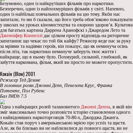
Безумовно, один із найкрутіших фільмів про наркотики.
Безперечно, один із найпохмуріших фільмів у світі. Напевно,
один із найбільш повчальних фільмів на цю тему. Якби нас
запитали, то ми б сказали, що його треба обов’язково показувати
у школах на уроках кіномистецтва та охорони здоров’я. Культова
для багатьох картина Даррена Аранофскі з Джаредом Лето та
Дженніфер Коннеллі
дає цілком просту відповідь на риторичне
запитання: що чекає по той бік кайфу? Режисер веде нас за руку
за мріями та надіями героїв, він показує, що як неминуча осінь
після літа, так наркотики неминуче заберуть твоє життя і
найкраще, що в ньому було. Похмурий, сильний, глибокий, як
забуття наркомана, фільм, який ви просто не можете пропустити.
Кокаїн (Blow) 2001
Режисер Тед Демме
В головних ролях Джонні Депп, Пенелопа Крус, Франка
Потенте, Пол Рубенс
Бал IMDb 7.5
Одна з найкращих ролей талановитого
Джонні Деппа
, в якій він
зміг максимально точно розповісти історію становлення одного
з найвідоміших наркоторговців 70-80-х, Джорджа Джанга.
Кокаїн став поруч з американською мрією про успіх та щастя.
Але, як би близько ви не наблизилися до повного щастя, ви не