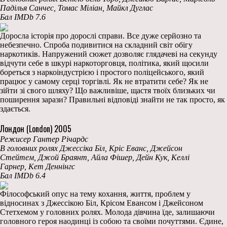
Паділья Санчес, Томас Міліан, Майкл Дуглас
Бал IMDb 7.6
Доросла історія про дорослі справи. Все дуже серйозно та
небезпечно. Спроба подивитися на складний світ обігу
наркотиків. Напружений сюжет дозволяє глядачеві на секунду
відчути себе в шкурі наркоторговця, політика, який щосили
бореться з наркоіндустрією і простого поліцейського, який
працює у самому серці торгівлі. Як не втратити себе? Як не
зійти зі свого шляху? Що важливіше, щастя твоїх близьких чи
поширення зарази? Правильні відповіді знайти не так просто, як
здається.
Лондон (London) 2005
Режисер Гантер Річардс
В головних ролях Джессіка Біл, Кріс Еванс, Джейсон
Стейтем, Джой Браянт, Айла Фішер, Дейн Кук, Келлі
Гарнер, Кет Деннінгс
Бал IMDb 6.4
Філософський опус на тему кохання, життя, проблем у
відносинах з Джессікою Біл, Крісом Евансом і Джейсоном
Стетхемом у головних ролях. Молода дівчина їде, залишаючи
головного героя наодинці із собою та своїми почуттями. Єдине,