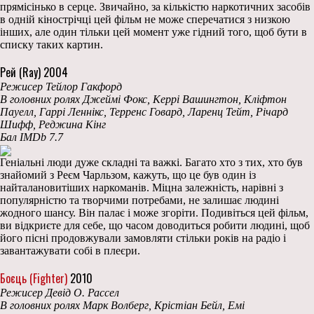
прямісінько в серце. Звичайно, за кількістю наркотичних засобів
в одній кінострічці цей фільм не може сперечатися з низкою
інших, але один тільки цей момент уже гідний того, щоб бути в
списку таких картин.
Рей (Ray) 2004
Режисер Тейлор Гакфорд
В головних ролях Джеймі Фокс, Керрі Вашингтон, Кліфтон
Пауелл, Гаррі Леннікс, Терренс Говард, Ларенц Тейт, Річард
Шифф, Реджина Кінг
Бал IMDb 7.7
Геніальні люди дуже складні та важкі. Багато хто з тих, хто був
знайомий з Реєм Чарльзом, кажуть, що це був один із
найталановитіших наркоманів. Міцна залежність, нарівні з
популярністю та творчими потребами, не залишає людині
жодного шансу. Він палає і може згоріти. Подивіться цей фільм,
ви відкриєте для себе, що часом доводиться робити людині, щоб
його пісні продовжували замовляти стільки років на радіо і
завантажувати собі в плеєри.
Боєць (Fighter)
2010
Режисер Девід О. Рассел
В головних ролях Марк Волберг, Крістіан Бейл, Емі