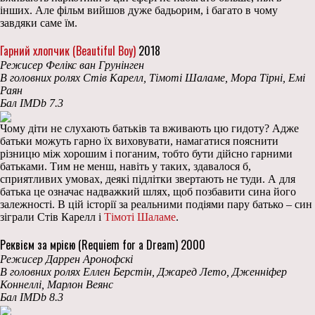
інших. Але фільм вийшов дуже бадьорим, і багато в чому
завдяки саме їм.
Гарний хлопчик (Beautiful Boy)
2018
Режисер Фелікс ван Грунінген
В головних ролях Стів Карелл, Тімоті Шаламе, Мора Тірні, Емі
Раян
Бал IMDb 7.3
Чому діти не слухають батьків та вживають цю гидоту? Адже
батьки можуть гарно їх виховувати, намагатися пояснити
різницю між хорошим і поганим, тобто бути дійсно гарними
батьками. Тим не менш, навіть у таких, здавалося б,
сприятливих умовах, деякі підлітки звертають не туди. А для
батька це означає надважкий шлях, щоб позбавити сина його
залежності. В цій історії за реальними подіями пару батько – син
зіграли Стів Карелл і
Тімоті Шаламе
.
Реквієм за мрією (Requiem for a Dream) 2000
Режисер Даррен Аронофскі
В головних ролях Еллен Берстін, Джаред Лето, Дженніфер
Коннеллі, Марлон Веянс
Бал IMDb 8.3