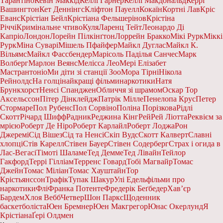
Тарантіно
Кевін Маккід
Келлі Гарнер
Келлі Макдональд
Керрі
Вашингтон
Кет Деннінгс
Кліфтон Пауелл
Кокаїн
Кортні Лав
Кріс
Еванс
Крістіан Бейл
Крістіана Фельшерінов
Крістіна
Річчі
Кримінальне чтиво
Куля
Ларенц Тейт
Леонардо Ді
Капріо
Лондон
Лорейн Пілкінґтон
Лоррейн Бракко
Мікі Рурк
Міккі
Рурк
Міна Суварі
Мішель Пфайфер
Майкл Дуглас
Майкл К.
Вільямс
Майкл Фассбендер
Марісоль Паділья Санчес
Марк
Волберг
Марлон Веянс
Мелісса Лео
Мері Елізабет
Мастрантоніо
Ми діти зі станції Зоо
Мора Тірні
Нікола
Рейнолдс
На голці
найкращі фільми
наркотики
Натя
Брункхорст
Ненсі Спанджен
Обличчя зі шрамом
Оскар Тор
Аксельссон
Пітер Дінклейдж
Патрік Мілле
Пенелопа Крус
Петер
Стормаре
Пол Рубенс
Пол Сорвіно
Поліна Порізкова
Рідлі
Скотт
Річард Шифф
Радник
Реджина Кінг
Рей
Рей Ліотта
Реквієм за
мрією
Роберт Де Ніро
Роберт Карлайл
Роберт Лоджа
Рон
Джеремі
Сід Вішез
Сід та Ненсі
Скіп Вудс
Скотт Калверт
Славні
хлопці
Стів Карелл
Стівен Бауер
Стівен Содерберг
Страх і огида в
Лас-Вегасі
Тімоті Шаламе
Тед Демме
Тед Лівайн
Тейлор
Гакфорд
Террі Гілліам
Терренс Говард
Тобі Магвайр
Томас
Джейн
Томас Міліан
Томас Хауштайн
Тор
Крістьянссон
Трафік
Тупак Шакур
Улі Едель
фільми про
наркотики
Флі
Франка Потенте
Фредерік Беґбедер
Хав’єр
Бардем
Хлоя Вебб
Четвер
Шон Паркс
Щоденник
баскетболіста
Юен Бремнер
Юен Макгрегор
Юнас Окерлунд
Я
Крістіана
Ґері Олдмен