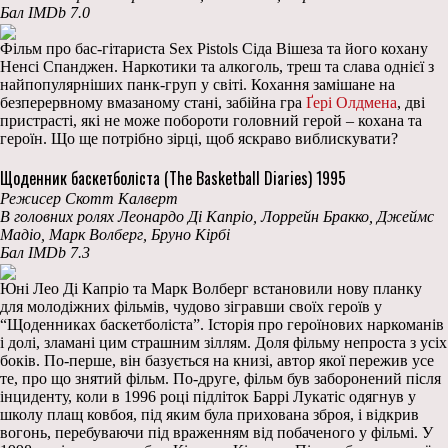
Бал IMDb 7.0
Фільм про бас-гітариста Sex Pistols Сіда Вішеза та його кохану
Ненсі Спанджен. Наркотики та алкоголь, треш та слава однієї з
найпопулярніших панк-груп у світі. Кохання замішане на
безперервному вмазаному стані, забійна гра
Ґері Олдмена
, дві
пристрасті, які не може побороти головний герой – кохана та
героїн. Що ще потрібно зірці, щоб яскраво виблискувати?
Щоденник баскетболіста (The Basketball Diaries) 1995
Режисер Скотт Калверт
В головних ролях Леонардо Ді Капріо, Лоррейн Бракко, Джеймс
Мадіо, Марк Волберг, Бруно Кірбі
Бал IMDb 7.3
Юні Лео Ді Капріо та Марк Волберг встановили нову планку
для молодіжних фільмів, чудово зігравши своїх героїв у
“Щоденниках баскетболіста”. Історія про героїнових наркоманів
і долі, зламані цим страшним зіллям. Доля фільму непроста з усіх
боків. По-перше, він базується на книзі, автор якої пережив усе
те, про що знятий фільм. По-друге, фільм був заборонений після
інциденту, коли в 1996 році підліток Баррі Лукатіс одягнув у
школу плащ ковбоя, під яким була прихована зброя, і відкрив
вогонь, перебуваючи під враженням від побаченого у фільмі. У