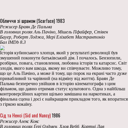
Обличчя зі шрамом (Scarface) 1983
Режисер Браян Де Пальма
В головних ролях Аль Пачіно, Мішель Пфайфер, Стівен
Бауер, Роберт Лоджа, Мері Елізабет Мастрантоніо
Бал IMDb 8.3
Історія кубинського хлопця, який у результаті революції був
змушений покинути батьківський дім. І почалось. Бензопили,
розбірки, повага, становлення, любовна історія та катарсис. Світ
злодія, якого вам шкода, якому ви співчуваєте. Можливо тому,
що це Аль Пачіно, а може й тому, що порок на екрані часто дуже
привабливий та чарівний (на відміну від життя). Браян Де
Пальма безперечно увійшов в історію кінематографа з цим
фільмом, що давно отримав статус культового. Одна з найбільш
контроверсійних картин щільно замішана на наркотиках, а
фінальна сцена і досі є найкращим прикладом того, як впоратися
з гіркою кокаїну.
Сід та Ненсі (Sid and Nancy)
1986
Режисер Алекс Кокс
В головних ролях Ґері Олдмен, Хлоя Вебб, Кортні Лав