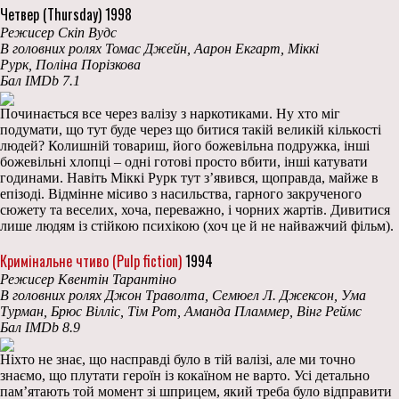
Четвер (Thursday) 1998
Режисер Скіп Вудс
В головних ролях Томас Джейн, Аарон Екгарт, Міккі
Рурк, Поліна Порізкова
Бал IMDb 7.1
Починається все через валізу з наркотиками. Ну хто міг
подумати, що тут буде через що битися такій великій кількості
людей? Колишній товариш, його божевільна подружка, інші
божевільні хлопці – одні готові просто вбити, інші катувати
годинами. Навіть Міккі Рурк тут з’явився, щоправда, майже в
епізоді. Відмінне місиво з насильства, гарного закрученого
сюжету та веселих, хоча, переважно, і чорних жартів. Дивитися
лише людям із стійкою психікою (хоч це й не найважчий фільм).
Кримінальне чтиво (Pulp fiction)
1994
Режисер Квентін Тарантіно
В головних ролях Джон Траволта, Семюел Л. Джексон, Ума
Турман, Брюс Вілліс, Тім Рот, Аманда Пламмер, Вінг Реймс
Бал IMDb 8.9
Ніхто не знає, що насправді було в тій валізі, але ми точно
знаємо, що плутати героїн із кокаїном не варто. Усі детально
пам’ятають той момент зі шприцем, який треба було відправити