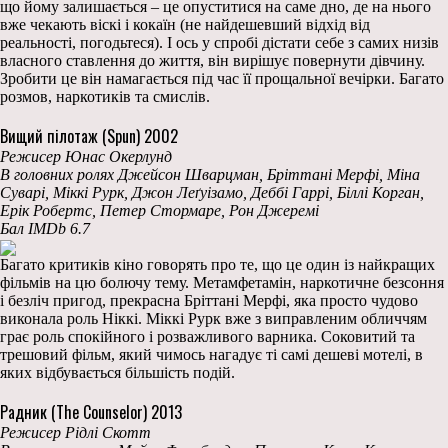
що йому залишається – це опуститися на саме дно, де на нього
вже чекають віскі і кокаїн (не найдешевший відхід від
реальності, погодьтеся). І ось у спробі дістати себе з самих низів
власного ставлення до життя, він вирішує повернути дівчину.
Зробити це він намагається під час її прощальної вечірки. Багато
розмов, наркотиків та смислів.
Вищий пілотаж (Spun) 2002
Режисер Юнас Окерлунд
В головних ролях Джейсон Шварцман, Бріттані Мерфі, Міна
Суварі, Міккі Рурк, Джон Леґуізамо, Деббі Гаррі, Біллі Корган,
Ерік Робертс, Петер Стормаре, Рон Джеремі
Бал IMDb 6.7
Багато критиків кіно говорять про те, що це один із найкращих
фільмів на цю болючу тему. Метамфетамін, наркотичне безсоння
і безліч пригод, прекрасна Бріттані Мерфі, яка просто чудово
виконала роль Ніккі. Міккі Рурк вже з виправленим обличчям
грає роль спокійного і розважливого варника. Соковитий та
трешовий фільм, який чимось нагадує ті самі дешеві мотелі, в
яких відбувається більшість подій.
Радник (The Counselor) 2013
Режисер Рідлі Скотт