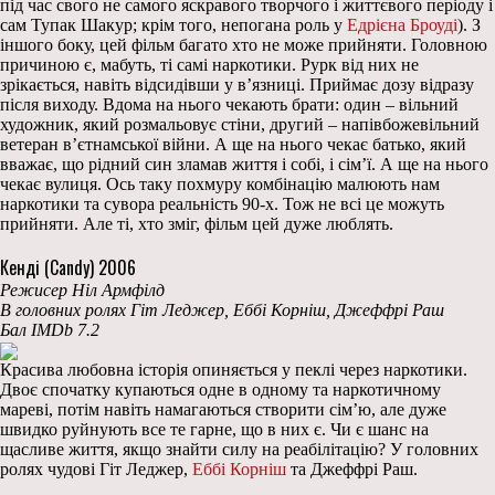
під час свого не самого яскравого творчого і життєвого періоду і
сам Тупак Шакур; крім того, непогана роль у
Едрієна Броуді
). З
іншого боку, цей фільм багато хто не може прийняти. Головною
причиною є, мабуть, ті самі наркотики. Рурк від них не
зрікається, навіть відсидівши у в’язниці. Приймає дозу відразу
після виходу. Вдома на нього чекають брати: один – вільний
художник, який розмальовує стіни, другий – напівбожевільний
ветеран в’єтнамської війни. А ще на нього чекає батько, який
вважає, що рідний син зламав життя і собі, і сім’ї. А ще на нього
чекає вулиця. Ось таку похмуру комбінацію малюють нам
наркотики та сувора реальність 90-х. Тож не всі це можуть
прийняти. Але ті, хто зміг, фільм цей дуже люблять.
Кенді (Candy) 2006
Режисер Ніл Армфілд
В головних ролях Гіт Леджер, Еббі Корніш, Джеффрі Раш
Бал IMDb 7.2
Красива любовна історія опиняється у пеклі через наркотики.
Двоє спочатку купаються одне в одному та наркотичному
мареві, потім навіть намагаються створити сім’ю, але дуже
швидко руйнують все те гарне, що в них є. Чи є шанс на
щасливе життя, якщо знайти силу на реабілітацію? У головних
ролях чудові Гіт Леджер,
Еббі Корніш
та Джеффрі Раш.