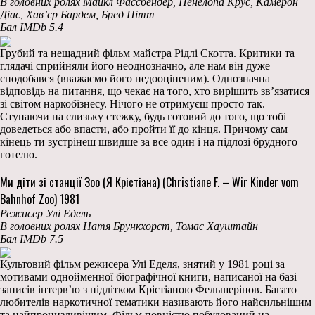
В головних ролях Майкл Фассбендер, Пенелопа Крус, Камерон
Діас, Хав’єр Бардем, Бред Пітт
Бал IMDb 5.4
Грубий та нещадний фільм майстра Рідлі Скотта. Критики та
глядачі сприйняли його неоднозначно, але нам він дуже
сподобався (вважаємо його недооціненим). Однозначна
відповідь на питання, що чекає на того, хто вирішить зв’язатися
зі світом наркобізнесу. Нічого не отримуєш просто так.
Ступаючи на слизьку стежку, будь готовий до того, що тобі
доведеться або впасти, або пройти її до кінця. Причому сам
кінець ти зустрінеш швидше за все один і на підлозі брудного
готелю.
Ми діти зі станції Зоо (Я Крістіана) (Christiane F. – Wir Kinder vom
Bahnhof Zoo) 1981
Режисер Улі Едель
В головних ролях Натя Брункхорст, Томас Хауштайн
Бал IMDb 7.5
Культовий фільм режисера Улі Еделя, знятий у 1981 році за
мотивами однойменної біографічної книги, написаної на базі
записів інтерв’ю з підлітком Крістіаною Фельшерінов. Багато
любителів наркотичної тематики називають його найсильнішим
та найпронизливішим. Фільм повністю побудований на