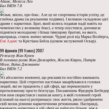
Адамс, Мелісса Лео
Бал IMDb 7.8
Фільм, звісно, про бокс. Але це не спортивна історія успіху, це
глибока драма (за реальними подіями). І великою складовою цієї
драми є наркотики. Брат, який колись подавав надії навіть на
чемпіонство у великому боксі, а тепер опустився, допомагає
піднятися молодшому і більш тямущому братові, на якого,
щоправда, ставок значно менше. Чудові ролі від Марка Волберга,
Емі Адамс
та Крістіана Бейла (цілком заслужений Оскар).
99 франків (99 francs) 2007
Режисер Жан Кунен
В головних ролях Жан Дюжарден, Жослін Ківрен, Патрік
Мілле, Ваїна Джоканте
Бал IMDb 7.2
Усі абсолютно впевнені, що рекламісти постійно вживають
наркотики. Цей стереотип настільки закарбувався в головах
людей, які не працюють у цій сфері, що переконувати у
протилежному просто безглуздо. Письменник Фредерік Беґбедер
теж ним скористався і написав книгу, в якій головний герой
(схожий на нього) розтринькує своє життя, рясно удобрюючи
свій мозок різними наркотичними речовинами. Насправді,
вживають наркотики в цій сфері не набагато більше, ніж в