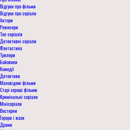
Відгуки про фільми
Відгуки про серіали
Актори
Режисери
Топ серіалів
Детективні серіали
Фантастика
Трилери
Бойовики
Комедії
Детективи
Маловідомі фільми
Старі хороші фільми
Кримінальні серіали
Мінісеріали
Вестерни
Горори і жахи
Драми