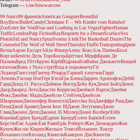
Telegram —
t.me/kinowarcom
99 francs
99 франків
American Gangster
Beautiful
Boy
Blow
Bullet
Candy
Christiane F. – Wir Kinder vom Bahnhof
Zoo
Enter the Void
Fear and Loathing in Las Vegas
Fighter
Human
Traffic
London
Pulp Fiction
Ray
Requiem for a Dream
Scarface
Sex
Pistols
Sid and Nancy
Spun
Svartur á leik
The Basketball Diaries
The
Counselor
The Wolf of Wall Street
Thursday
Traffic
Trainspotting
Ірвін
Велш
Аарон Екгарт
Айла Фішер
Алекс Кокс
Аль Пачіно
Біллі
Корган
Бенісіо Дель Торо
Боєць
Бріттані Мерфі
Браян Де
Пальма
Бред Пітт
Бруно Кірбі
Відривайся
Ваїна Джоканте
Вищий
пілотаж
Вовк з Уолл-стріт
Вхід в порожнечу
Гіт
Леджер
Гангстер
Гантер Річардс
Гарний хлопчик
Гаррі
Леннікс
Гаспар Ное
Гері Б'юзі
Гра Блека
Даррен Аронофскі
Деббі
Гаррі
Девід О. Рассел
Деймон Янгер
Дейн Кук
Денні Бойл
Денні
Даєр
Джаред Лето
Джастін Керріган
Джейкоб Варґас
Джеймі
Фокс
Джеймс Мадіо
Джейсон Стейтем
Джейсон
Шварцман
Дженніфер Коннеллі
Джессіка Біл
Джеффрі Раш
Джо
Пеші
Джой Браянт
Джон Інос III
Джон Леґуізамо
Джон
Сімм
Джонні Депп
Джонні Лі Міллер
Донні Волберг
Еббі
Корніш
Едрієн Броуді
Едріан Броуді
Еллен Баркін
Еллен
Берстін
Емі Адамс
Емі Раян
Ерік Робертс
Жан Дюжарден
Жан
Кунен
Жослін Ківрен
Жюльєн Темпл
Йоханнес Хокур
Йоханнессон
Кіпланд Кінкель
Камерон Діас
Квентін