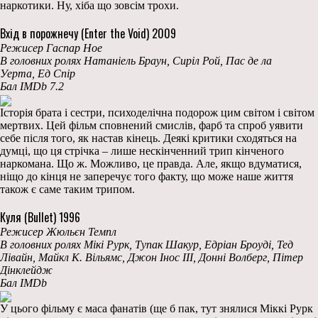
наркотики. Ну, хіба що зовсім трохи.
Вхід в порожнечу (Enter the Void) 2009
Режисер Гаспар Ное
В головних ролях Натаніель Браун, Сиріл Рой, Пас де ла
Уерта, Ед Спір
Бал IMDb 7.2
Історія брата і сестри, психоделічна подорож цим світом і світом
мертвих. Цей фільм сповнений смислів, фарб та спроб уявити
себе після того, як настав кінець. Деякі критики сходяться на
думці, що ця стрічка – лише нескінченний трип кінченого
наркомана. Що ж. Можливо, це правда. Але, якщо вдуматися,
ніщо до кінця не заперечує того факту, що може наше життя
також є саме таким трипом.
Куля (Bullet) 1996
Режисер Жюльєн Темпл
В головних ролях Мікі Рурк, Тупак Шакур, Едріан Броуді, Тед
Лівайн, Майкл К. Вільямс, Джон Інос III, Донні Волберг, Пітер
Дінклейдж
Бал IMDb
У цього фільму є маса фанатів (ще б пак, тут знялися Міккі Рурк