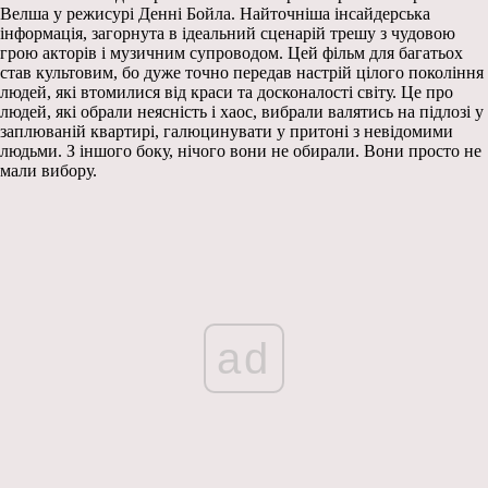
Велша у режисурі Денні Бойла. Найточніша інсайдерська
інформація, загорнута в ідеальний сценарій трешу з чудовою
грою акторів і музичним супроводом. Цей фільм для багатьох
став культовим, бо дуже точно передав настрій цілого покоління
людей, які втомилися від краси та досконалості світу. Це про
людей, які обрали неясність і хаос, вибрали валятись на підлозі у
заплюваній квартирі, галюцинувати у притоні з невідомими
людьми. З іншого боку, нічого вони не обирали. Вони просто не
мали вибору.
ad