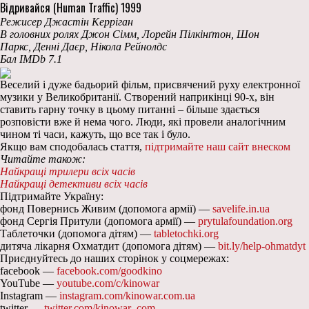
Відривайся (Human Traffic) 1999
Режисер Джастін Керріган
В головних ролях Джон Сімм, Лорейн Пілкінґтон, Шон
Паркс, Денні Даєр, Нікола Рейнолдс
Бал IMDb 7.1
Веселий і дуже бадьорий фільм, присвячений руху електронної
музики у Великобританії. Створений наприкінці 90-х, він
ставить гарну точку в цьому питанні – більше здається
розповісти вже й нема чого. Люди, які провели аналогічним
чином ті часи, кажуть, що все так і було.
Якщо вам сподобалась стаття,
підтримайте наш сайт внеском
Читайте також:
Найкращі трилери всіх часів
Найкращі детективи всіх часів
Підтримайте Україну:
фонд Повернись Живим (допомога армії) —
savelife.in.ua
фонд Сергія Притули (допомога армії) —
prytulafoundation.org
Таблеточки (допомога дітям) —
tabletochki.org
дитяча лікарня Охматдит (допомога дітям) —
bit.ly/help-ohmatdyt
Приєднуйтесь до наших сторінок у соцмережах:
facebook —
facebook.com/goodkino
YouTube —
youtube.com/c/kinowar
Instagram —
instagram.com/kinowar.com.ua
twitter —
twitter.com/kinowar_com