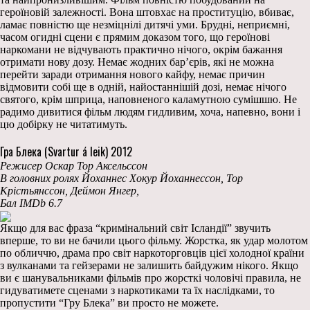
героїновій залежності. Вона штовхає на проституцію, вбиває,
ламає повністю ще незміцнілі дитячі уми. Брудні, неприємні,
часом огидні сцени є прямим доказом того, що героїнові
наркомани не відчувають практично нічого, окрім бажання
отримати нову дозу. Немає жодних бар’єрів, які не можна
перейти заради отримання нового кайфу, немає причин
відмовити собі ще в одній, найостаннішій дозі, немає нічого
святого, крім шприца, наповненого каламутною сумішшю. Не
радимо дивитися фільм людям гидливим, хоча, напевно, вони і
цю добірку не читатимуть.
Гра Блека (Svartur á leik) 2012
Режисер Оскар Тор Аксельссон
В головних ролях Йоханнес Хокур Йоханнессон, Тор
Крістьянссон, Деймон Янгер,
Бал IMDb 6.7
Якщо для вас фраза “кримінальний світ Ісландії” звучить
вперше, то ви не бачили цього фільму. Жорстка, як удар молотом
по обличчю, драма про світ наркоторговців цієї холодної країни
з вулканами та гейзерами не залишить байдужим нікого. Якщо
ви є шанувальниками фільмів про жорсткі чоловічі правила, не
гидуватимете сценами з наркотиками та їх наслідками, то
пропустити “Гру Блека” ви просто не можете.