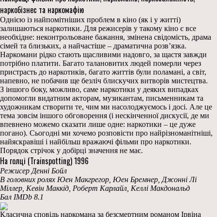
наркобізнес та наркомафію
Однією із найпомітніших проблем в кіно (як і у житті)
залишаються наркотики. Для режисерів у такому кіно є все
необхідне: неконтрольоване бажання, змінена свідомість, драма
сімей та близьких, а найчастіше – драматична розв’язка.
Наркомани рідко стають щасливими надовго, за щастя завжди
потрібно платити. Багато талановитих людей померли через
пристрасть до наркотиків, багато життів були поламані, а світ,
напевно, не побачив ще безліч блискучих витворів мистецтва.
З іншого боку, можливо, саме наркотики у деяких випадках
допомогли видатним акторам, музикантам, письменникам та
художникам створити те, чим ми насолоджуємось і досі. Але це
тема зовсім іншого обговорення (і нескінченної дискусії, де ми
впевнено можемо сказати лише одне: наркотики – це дуже
погано). Сьогодні ми хочемо розповісти про найрізноманітніші,
найяскравіші і найбільш вражаючі фільми про наркотики.
Порядок стрічок у добірці значення не має.
На голці (Trainspotting) 1996
Режисер Денні Бойл
В головних ролях Юен Макгрегор, Юен Бремнер, Джонні Лі
Міллер, Кевін Маккід, Роберт Карлайл, Келлі Макдональд
Бал IMDb 8.1
Класична сповідь наркомана за безсмертним романом Ірвіна