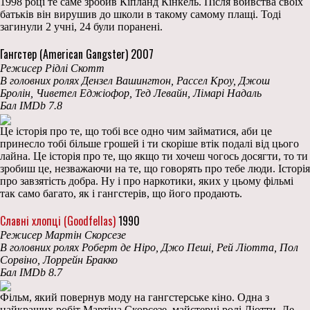
1998 році те саме зробив Кіпланд Кінкель. Після вбивства своїх
батьків він вирушив до школи в такому самому плащі. Тоді
загинули 2 учні, 24 були поранені.
Гангстер (American Gangster) 2007
Режисер Рідлі Скотт
В головних ролях Дензел Вашингтон, Рассел Кроу, Джош
Бролін, Чиветел Еджіофор, Тед Левайн, Лімарі Надаль
Бал IMDb 7.8
Це історія про те, що тобі все одно чим займатися, аби це
принесло тобі більше грошей і ти скоріше втік подалі від цього
лайна. Це історія про те, що якщо ти хочеш чогось досягти, то ти
зробиш це, незважаючи на те, що говорять про тебе люди. Історія
про завзятість добра. Ну і про наркотики, яких у цьому фільмі
так само багато, як і гангстерів, що його продають.
Славні хлопці (Goodfellas)
1990
Режисер Мартін Скорсезе
В головних ролях Роберт де Ніро, Джо Пеші, Рей Ліотта, Пол
Сорвіно, Лоррейн Бракко
Бал IMDb 8.7
Фільм, який повернув моду на гангстерське кіно. Одна з
найкращих робіт Мартіна Скорсезе, майстерні ролі Ліотти, Де