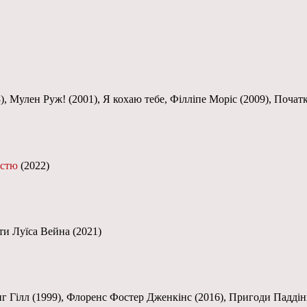
8), Мулен Руж! (2001), Я кохаю тебе, Філліпе Моріс (2009), Почат
істю
(2022)
іти Луїса Вейна (2021)
інг Гілл (1999), Флоренс Фостер Дженкінс (2016), Пригоди Паддін