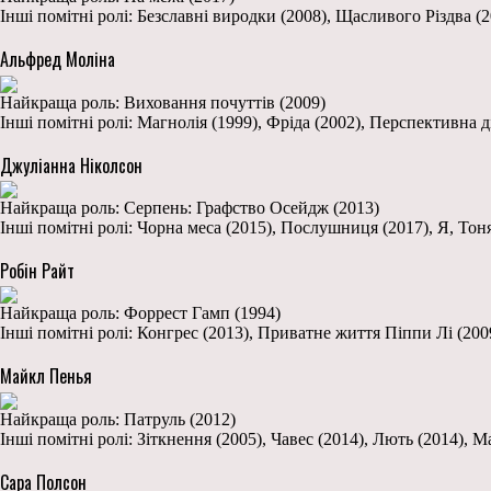
Інші помітні ролі: Безславні виродки (2008), Щасливого Різдва (2
Альфред Моліна
Найкраща роль: Виховання почуттів (2009)
Інші помітні ролі: Магнолія (1999), Фріда (2002), Перспективна д
Джуліанна Ніколсон
Найкраща роль: Серпень: Графство Осейдж (2013)
Інші помітні ролі: Чорна меса (2015), Послушниця (2017), Я, Тон
Робін Райт
Найкраща роль: Форрест Гамп (1994)
Інші помітні ролі: Конгрес (2013), Приватне життя Піппи Лі (200
Майкл Пенья
Найкраща роль: Патруль (2012)
Інші помітні ролі: Зіткнення (2005), Чавес (2014), Лють (2014), М
Сара Полсон