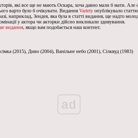
кторів, які все ще не мають Оскара, хоча давно мали б мати. Але 
цього варто було б очікувати. Видання
Variety
опублікувало статтю 
азі, наприклад, Зендея, яка була в статті видання, ще надто моло
омінації у актора чи акторки дійсно викликали здивування.
ше видання
, якщо вам подобається наш контент.
сімка (2015), Диво (2004), Ванільне небо (2001), Сілквуд (1983)
ad