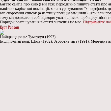
Багато сайтів про кіно (і ми теж) періодично пишуть статті про а
навіть оскарівської номінації, хоча з урахуванням їх портфоліо, 
але скоротили список (а частину позицій замінили). При всій пов
тому ми дозволили собі відкоригувати список, щоб відсутність н
Порядок розташування в статті значення не має.
Підтримайте на
Курт Рассел
Найкраща роль: Тумстоун (1993)
Інші помітні ролі: Щось (1982), Зворотна тяга (1991), Мерзенна ві