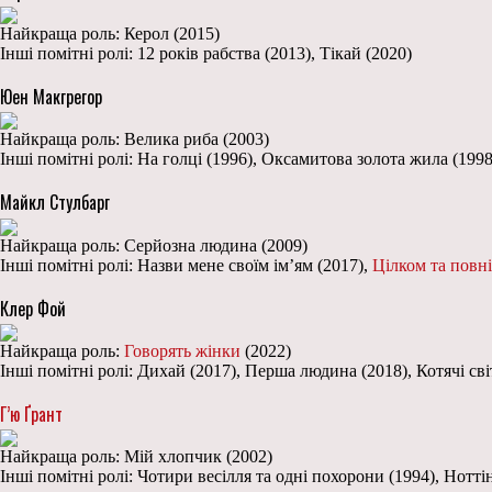
Найкраща роль: Керол (2015)
Інші помітні ролі: 12 років рабства (2013), Тікай (2020)
Юен Макгрегор
Найкраща роль: Велика риба (2003)
Інші помітні ролі: На голці (1996), Оксамитова золота жила (199
Майкл Стулбарг
Найкраща роль: Серйозна людина (2009)
Інші помітні ролі: Назви мене своїм ім’ям (2017),
Цілком та повн
Клер Фой
Найкраща роль:
Говорять жінки
(2022)
Інші помітні ролі: Дихай (2017), Перша людина (2018), Котячі св
Г’ю Ґрант
Найкраща роль: Мій хлопчик (2002)
Інші помітні ролі: Чотири весілля та одні похорони (1994), Нотт