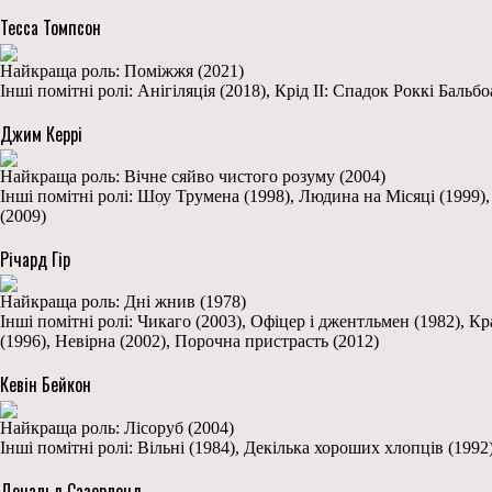
Тесса Томпсон
Найкраща роль: Поміжжя (2021)
Інші помітні ролі: Анігіляція (2018), Крід ІІ: Спадок Роккі Бальб
Джим Керрі
Найкраща роль: Вічне сяйво чистого розуму (2004)
Інші помітні ролі: Шоу Трумена (1998), Людина на Місяці (1999),
(2009)
Річард Гір
Найкраща роль: Дні жнив (1978)
Інші помітні ролі: Чикаго (2003), Офіцер і джентльмен (1982), К
(1996), Невірна (2002), Порочна пристрасть (2012)
Кевін Бейкон
Найкраща роль: Лісоруб (2004)
Інші помітні ролі: Вільні (1984), Декілька хороших хлопців (1992
Дональд Сазерленд