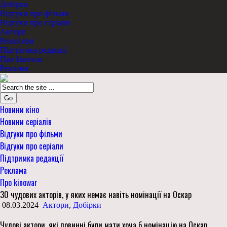
Добірки
Відгуки про фільми
Відгуки про серіали
Актори
Режисери
Підтримка редакції
Про kinowar
Реклама
Go
Новини кіно
Новини серіалів
Відгуки про фільми
Відгуки про серіали
Підтримка редакції
Реклама
Про kinowar
30 чудових акторів, у яких немає навіть номінації на Оскар
08.03.2024
Актори
,
Добірки
Чудові актори, які повинні були мати хоча б номінацію на Оскар