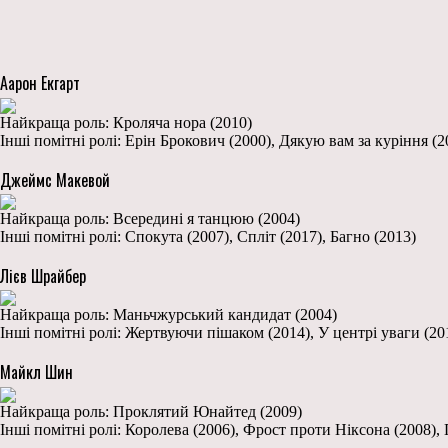
Аарон Екгарт
Найкраща роль: Кроляча нора (2010)
Інші помітні ролі: Ерін Брокович (2000), Дякую вам за куріння (
Джеймс Макевой
Найкраща роль: Всередині я танцюю (2004)
Інші помітні ролі: Спокута (2007), Спліт (2017), Багно (2013)
Лієв Шрайбер
Найкраща роль: Маньчжурський кандидат (2004)
Інші помітні ролі: Жертвуючи пішаком (2014), У центрі уваги (20
Майкл Шин
Найкраща роль: Проклятий Юнайтед (2009)
Інші помітні ролі: Королева (2006), Фрост проти Ніксона (2008),