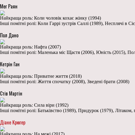
Мег Раян
Найкраща роль: Коли чоловік кохає жінку (1994)
Інші помітні ролі: Коли Гаррі зустрів Саллі (1989), Несплячі в Сіє
Пол Дано
Найкраща роль: Нафта (2007)
Інші помітні ролі: Маленька міс Щастя (2006), Юність (2015), П
Кетрін Ган
Найкраща роль: Приватне життя (2018)
Інші помітні ролі: Життя спочатку (2008), Зведені брати (2008)
Стів Мартін
Найкраща роль: Сила віри (1992)
Інші помітні ролі: Батьківство (1989), Придурок (1979), Літаком,
Діане Крюгер
Найкраща роль: На межі (2017)