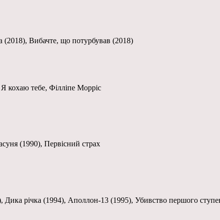
оа (2018), Вибачте, що потурбував (2018)
 Я кохаю тебе, Філліпе Морріс
расуня (1990), Первісний страх
), Дика річка (1994), Аполлон-13 (1995), Убивство першого ступен