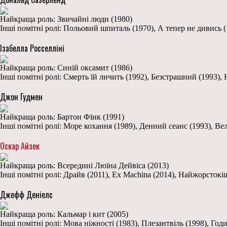
Найкраща роль: Звичайні люди (1980)
Інші помітні ролі: Польовий шпиталь (1970), А тепер не дивись (1
Ізабелла Росселліні
Найкраща роль: Синій оксамит (1986)
Інші помітні ролі: Смерть їй личить (1992), Безстрашний (1993),
Джон Гудмен
Найкраща роль: Бартон Фінк (1991)
Інші помітні ролі: Море кохання (1989), Денний сеанс (1993), Ве
Оскар Айзек
Найкраща роль: Всередині Люїна Дейвіса (2013)
Інші помітні ролі: Драйв (2011), Ex Machina (2014), Найжорстокі
Джефф Деніелс
Найкраща роль: Кальмар і кит (2005)
Інші помітні ролі: Мова ніжності (1983), Плезантвіль (1998), Год