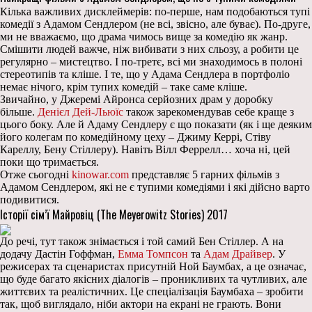
Кілька важливих дисклеймерів: по-перше, нам подобаються тупі
комедії з Адамом Сендлером (не всі, звісно, але буває). По-друге,
ми не вважаємо, що драма чимось вище за комедію як жанр.
Смішити людей важче, ніж вибивати з них сльозу, а робити це
регулярно – мистецтво. І по-третє, всі ми знаходимось в полоні
стереотипів та кліше. І те, що у Адама Сендлера в портфоліо
немає нічого, крім тупих комедій – таке саме кліше.
Звичайно, у Джеремі Айронса серйозних драм у доробку
більше.
Денієл Дей-Льюїс
також зарекомендував себе краще з
цього боку. Але й Адаму Сендлеру є що показати (як і ще деяким
його колегам по комедійному цеху – Джиму Керрі, Стіву
Кареллу, Бену Стіллеру). Навіть Вілл Феррелл… хоча ні, цей
поки що тримається.
Отже сьогодні
kinowar.com
представляє 5 гарних фільмів з
Адамом Сендлером, які не є тупими комедіями і які дійсно варто
подивитися.
Історії сім’ї Майровіц (The Meyerowitz Stories) 2017
До речі, тут також знімається і той самий Бен Стіллер. А на
додачу Дастін Гоффман,
Емма Томпсон
та
Адам Драйвер
. У
режисерах та сценаристах присутній Ной Баумбах, а це означає,
що буде багато якісних діалогів – проникливих та чутливих, але
життєвих та реалістичних. Це спеціалізація Баумбаха – зробити
так, щоб виглядало, ніби актори на екрані не грають. Вони