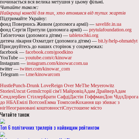
починається вся велика метушня у цьому фільмі.
Читайте також:
Найкращі комедії для тих, хто втомився від тупих жартів
Підтримайте Україну:
фонд Повернись Живим (допомога армії) —
savelife.in.ua
фонд Сергія Притули (допомога армії) —
prytulafoundation.org
Таблеточки (допомога дітям) —
tabletochki.org
дитяча лікарня Охматдит (допомога дітям) —
bit.ly/help-ohmatdyt
Приєднуйтесь до наших сторінок у соцмережах:
facebook —
facebook.com/goodkino
YouTube —
youtube.com/c/kinowar
Instagram —
instagram.com/kinowar.com.ua
twitter —
twitter.com/kinowar_com
Telegram —
t.me/kinowarcom
Hustle
Punch-Drunk Love
Reign Over Me
The Meyerowitz
Stories
Uncut Gems
Історії сім'ї Майровіц
Адам Драйвер
Адам
Сендлер
Бен Стіллер
Брати Сафді
Дастін Гоффман
Дон Чідл
Дорога
до НБА
Емілі Вотсон
Емма Томпсон
Кохання що збиває з
ніг
Неограновані коштовності
Спустошене місто
Читайте також
Топ 6 політичних трилерів з найвищим рейтингом