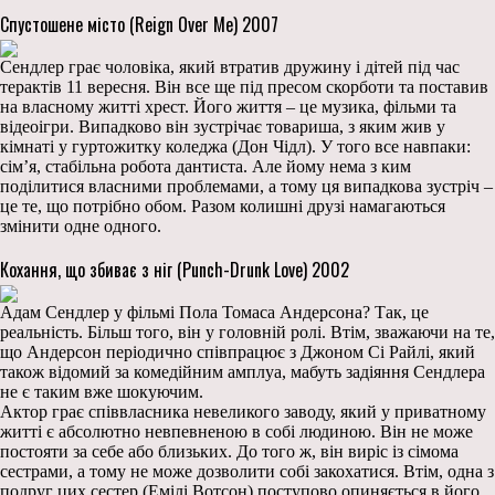
Спустошене місто (Reign Over Me) 2007
Сендлер грає чоловіка, який втратив дружину і дітей під час
терактів 11 вересня. Він все ще під пресом скорботи та поставив
на власному житті хрест. Його життя – це музика, фільми та
відеоігри. Випадково він зустрічає товариша, з яким жив у
кімнаті у гуртожитку коледжа (Дон Чідл). У того все навпаки:
сім’я, стабільна робота дантиста. Але йому нема з ким
поділитися власними проблемами, а тому ця випадкова зустріч –
це те, що потрібно обом. Разом колишні друзі намагаються
змінити одне одного.
Кохання, що збиває з ніг (Punch-Drunk Love) 2002
Адам Сендлер у фільмі Пола Томаса Андерсона? Так, це
реальність. Більш того, він у головній ролі. Втім, зважаючи на те,
що Андерсон періодично співпрацює з Джоном Сі Райлі, який
також відомий за комедійним амплуа, мабуть задіяння Сендлера
не є таким вже шокуючим.
Актор грає співвласника невеликого заводу, який у приватному
житті є абсолютно невпевненою в собі людиною. Він не може
постояти за себе або близьких. До того ж, він виріс із сімома
сестрами, а тому не може дозволити собі закохатися. Втім, одна з
подруг цих сестер (Емілі Вотсон) поступово опиняється в його