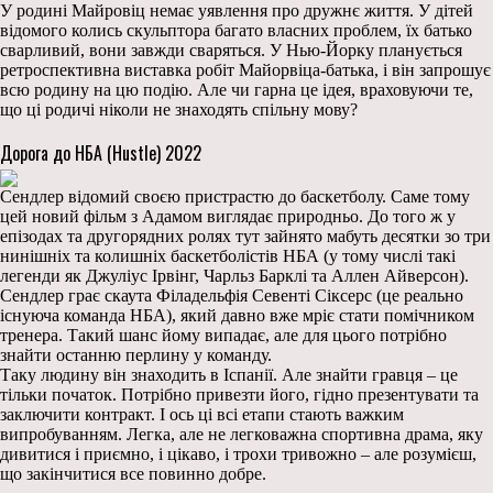
У родині Майровіц немає уявлення про дружнє життя. У дітей
відомого колись скульптора багато власних проблем, їх батько
сварливий, вони завжди сваряться. У Нью-Йорку планується
ретроспективна виставка робіт Майорвіца-батька, і він запрошує
всю родину на цю подію. Але чи гарна це ідея, враховуючи те,
що ці родичі ніколи не знаходять спільну мову?
Дорога до НБА (Hustle) 2022
Сендлер відомий своєю пристрастю до баскетболу. Саме тому
цей новий фільм з Адамом виглядає природньо. До того ж у
епізодах та другорядних ролях тут зайнято мабуть десятки зо три
нинішніх та колишніх баскетболістів НБА (у тому числі такі
легенди як Джуліус Ірвінг, Чарльз Барклі та Аллен Айверсон).
Сендлер грає скаута Філадельфія Севенті Сіксерс (це реально
існуюча команда НБА), який давно вже мріє стати помічником
тренера. Такий шанс йому випадає, але для цього потрібно
знайти останню перлину у команду.
Таку людину він знаходить в Іспанії. Але знайти гравця – це
тільки початок. Потрібно привезти його, гідно презентувати та
заключити контракт. І ось ці всі етапи стають важким
випробуванням. Легка, але не легковажна спортивна драма, яку
дивитися і приємно, і цікаво, і трохи тривожно – але розумієш,
що закінчитися все повинно добре.