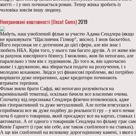
житті – і у них починається роман. Тепер жінка зробить із
чоловіка зовсім іншу людину.
Неограновані коштовності (Uncut Gems)
2019
Мабуть, наш улюблений фільм за участю Адама Сендлера (якщо
не враховувати “Щасливчик Гілмор”, звісно). І знов баскетбол.
Його персонаж не є дотичним до цієї сфери, але він знає і
любить НБА. Крім того, у нього там багато друзів. А от живе він
за рахунок ювелірного бізнесу. І можливо, жив би непогано, але
паралельно з тим він є лудоманом. До того ж, він одночасно
живе і з дружиною, яка збирається подати на розлучення, і з
молодою коханкою. Звідси усі фінансові проблеми, які потрібно
вирішити дуже оперативно, адже кредитори починають
втрачати терпіння.
Фільм зняли брати Сафді, які непогано розуміються на
кримінальній тематиці, оскільки бачили все власними очима.
Спочатку від персонажа Сендлера фізично втомлюєшся, адже
він гіперактивний та дуже метушливий. Але потім втягуєшся і
сприймаєш все як дуже подібну до реальності гру – у кого немає
хоча б одного товариша, який просаджує все на картах, ставках і
автоматах. А от одного з товаришів Сендлера по фільму грає сам
Кевін Гарнетт (і грає він себе, але також схибленого на ставках).
А ще він схиблений на великому дорогоцінному камені, з якого і