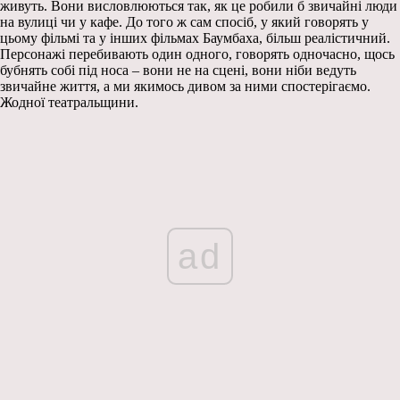
живуть. Вони висловлюються так, як це робили б звичайні люди
на вулиці чи у кафе. До того ж сам спосіб, у який говорять у
цьому фільмі та у інших фільмах Баумбаха, більш реалістичний.
Персонажі перебивають один одного, говорять одночасно, щось
бубнять собі під носа – вони не на сцені, вони ніби ведуть
звичайне життя, а ми якимось дивом за ними спостерігаємо.
Жодної театральщини.
ad