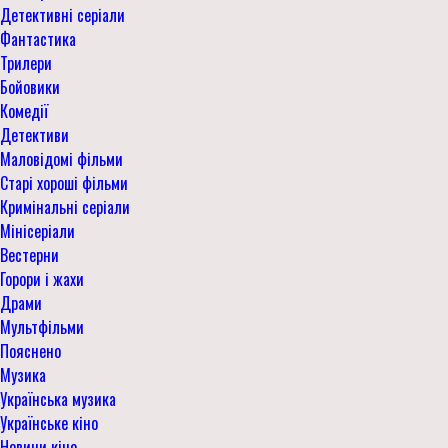
Детективні серіали
Фантастика
Трилери
Бойовики
Комедії
Детективи
Маловідомі фільми
Старі хороші фільми
Кримінальні серіали
Мінісеріали
Вестерни
Горори і жахи
Драми
Мультфільми
Пояснено
Музика
Українська музика
Українське кіно
Новини кіно