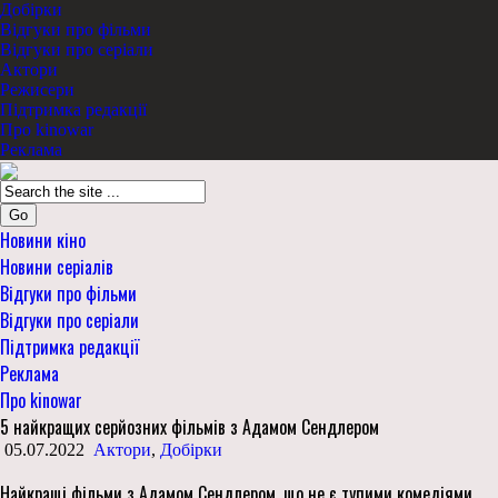
Добірки
Відгуки про фільми
Відгуки про серіали
Актори
Режисери
Підтримка редакції
Про kinowar
Реклама
Go
Новини кіно
Новини серіалів
Відгуки про фільми
Відгуки про серіали
Підтримка редакції
Реклама
Про kinowar
5 найкращих серйозних фільмів з Адамом Сендлером
05.07.2022
Актори
,
Добірки
Найкращі фільми з Адамом Сендлером, що не є тупими комедіями