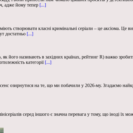
ач, адже йому тепер
[...]
міють створювати класні кримінальні серіали – це аксіома. Це ви
тут достатньо
[...]
, як його називають в західних країнах, рейтинг R) важко зробит
отилежність категорії
[...]
 сенс озирнутися на те, що ми побачили у 2026-му. Згадаємо найкр
інісеріалів серед іншого є значна перевага у тому, що іноді їх мо