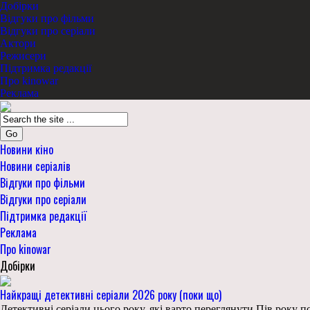
Добірки
Відгуки про фільми
Відгуки про серіали
Актори
Режисери
Підтримка редакції
Про kinowar
Реклама
Go
Новини кіно
Новини серіалів
Відгуки про фільми
Відгуки про серіали
Підтримка редакції
Реклама
Про kinowar
Добірки
Найкращі детективні серіали 2026 року (поки що)
Детективні серіали цього року, які варто переглянути Пів року 