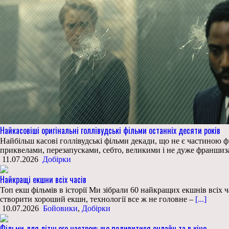
Найкасовіші оригінальні голлівудські фільми останніх десяти років
Найбільш касові голлівудські фільми декади, що не є частиною ф
приквелами, перезапусками, себто, великими і не дуже франшиза
11.07.2026
Добірки
Найкращі екшни всіх часів
Топ екш фільмів в історії Ми зібрали 60 найкращих екшнів всіх ча
створити хороший екшн, технології все ж не головне –
[...]
10.07.2026
Бойовики
,
Добірки
Фільми для літнього настрою: що подивитися онлайн та в кіно