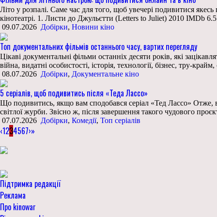
Літо у розпалі. Саме час для того, щоб увечері подивитися якес
кінотеатрі. 1. Листи до Джульєтти (Letters to Juliet) 2010 IMDb 6.5
09.07.2026
Добірки
,
Новини кіно
Топ документальних фільмів останнього часу, вартих перегляду
Цікаві документальні фільми останніх десяти років, які зацікав
війна, видатні особистості, історія, технології, бізнес, тру-край
08.07.2026
Добірки
,
Документальне кіно
5 серіалів, щоб подивитись після «Теда Лассо»
Що подивитись, якщо вам сподобався серіал «Тед Лассо» Отже, в
світлої журби. Звісно ж, після завершення такого чудового про
07.07.2026
Добірки
,
Комедії
,
Топ серіалів
‹
1
2
3
4
5
6
7
›
»
Підтримка редакції
Реклама
Про kinowar