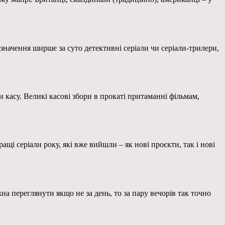
значення ширше за суто детективні серіали чи серіали-трилери,
и касу. Великі касові збори в прокаті притаманні фільмам,
ащі серіали року, які вже вийшли – як нові проєкти, так і нові
жна переглянути якщо не за день, то за пару вечорів так точно