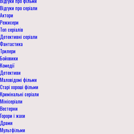
Відгуки про фільми
Відгуки про серіали
Актори
Режисери
Топ серіалів
Детективні серіали
Фантастика
Трилери
Бойовики
Комедії
Детективи
Маловідомі фільми
Старі хороші фільми
Кримінальні серіали
Мінісеріали
Вестерни
Горори і жахи
Драми
Мультфільми