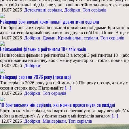
всіх свій стиль і підхід, але у виграші постійно залишається гляд
16.07.2026
Детективні серіали
,
Добірки
,
Топ серіалів
Найкращі британські кримінальні драматичні серіали
Топ британських серіалів в жанрі кримінальної драми Британці в
адже категорія криміналу часто поєднує в собі і те, і інше. А ще 
14.07.2026
Добірки
,
Драми
,
Кримінальні серіали
,
Топ серіалів
Найкасовіші фільми з рейтингом 18+ всіх часів
Найкасовіші фільми з рейтингом R в історії З рейтингом 18+ (або
орієнтованим на дитячу або сімейну аудиторію – тобто, повна пр
13.07.2026
Добірки
Найкращі серіали 2026 року (поки що)
Топ серіалів 2026 року (на цей момент) Пів року позаду, а тому є
сезони старих шоу. Підтримайте
[...]
13.07.2026
Добірки
,
Топ серіалів
10 британських мінісеріалів, які можна проковтнути за вихідні
Британські мінісеріали, які варто переглянути за пару вечорів У м
(або на вихідних). А у британських мінісеріалів загалом
[...]
12.07.2026
Добірки
,
Мінісеріали
,
Топ серіалів