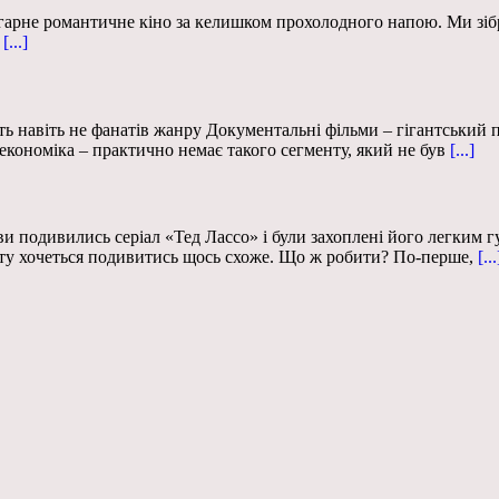
ь гарне романтичне кіно за келишком прохолодного напою. Ми зіб
[...]
лять навіть не фанатів жанру Документальні фільми – гігантський
м, економіка – практично немає такого сегменту, який не був
[...]
и подивились серіал «Тед Лассо» і були захоплені його легким 
єкту хочеться подивитись щось схоже. Що ж робити? По-перше,
[...