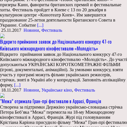
призеры Канн, фавориты британских премий и фестивальные
хиты. Фестиваль пройдет в Киеве с 13 по 20 декабря в
культурном центре «Кинотеатр Киев». Им завершится
празднование 25-летия деятельности Британского Совета в
Украине. Событие
[...]
25.11.2017
Новини
,
Фестиваль
Відкрито приймання заявок до Національного конкурсу 47-го
Київського міжнародного кінофестивалю «Молодість»
Відкрито приймання заявок до Національного конкурсу 47-го
Київського міжнародного кінофестивалю «Молодість». До участі
допускаються УКРАЇНСЬКІ КОРОТКОМЕТРАЖНІ ФІЛЬМИ
(ігрові, документальні, анімаційні). За умовами конкурсу, взяти
участь у програмі можуть фільми українських режисерів,
стрічки, зняті в Україні або у копродукції. Заповніть аплікаційну
форму,
[...]
18.11.2017
Новини
,
Українське кіно
,
Фестиваль
“Межа” отримала Гран-прі фестивалю в Аррасі, Франція
Створена за підтримки Держкіно українсько-словацька стрічка
Петера Бебʼяка “Межа” перемогла на 18-му Міжнародному
кінофестивалі в Аррасі, Франція. Журі під головуванням
Крістіана Каріона присудило фільму “Межа” Гран-прі фестивалю