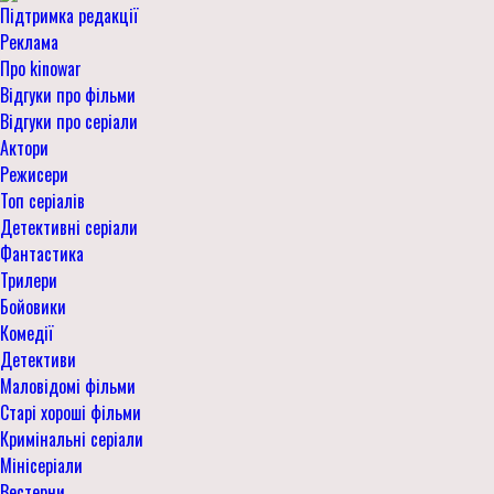
Підтримка редакції
Реклама
Про kinowar
Відгуки про фільми
Відгуки про серіали
Актори
Режисери
Топ серіалів
Детективні серіали
Фантастика
Трилери
Бойовики
Комедії
Детективи
Маловідомі фільми
Старі хороші фільми
Кримінальні серіали
Мінісеріали
Вестерни