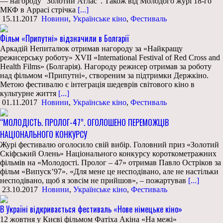
— нагороду “Золотий Атлас”. Також від Молодого журі 18-го
МКФ в Аррасі стрічка
[...]
15.11.2017
Новини
,
Українське кіно
,
Фестиваль
Фільм «Припутні» відзначили в Болгарії
Аркадій Непиталюк отримав нагороду за «Найкращу
режисерську роботу» XVII «International Festival of Red Cross and
Health Films» (Болгарія). Нагороду режисер отримав за роботу
над фільмом «Припутні», створеним за підтримки Держкіно.
Метою фестивалю є інтеграція шедеврів світового кіно в
культурне життя
[...]
01.11.2017
Новини
,
Українське кіно
,
Фестиваль
“МОЛОДІСТЬ. ПРОЛОГ-47”. ОГОЛОШЕНО ПЕРЕМОЖЦІВ
НАЦІОНАЛЬНОГО КОНКУРСУ
Журі фестивалю оголосило свій вибір. Головний приз «Золотий
Скіфський Олень» Національного конкурсу короткометражних
фільмів на «Молодості. Пролог – 47» отримав Павло Остріков за
фільм «Випуск’97». «Для мене це несподівано, але не настільки
несподівано, щоб я зовсім не прийшов», – пожартував
[...]
23.10.2017
Новини
,
Українське кіно
,
Фестиваль
В Україні відкривається фестиваль «Нове німецьке кіно»
12 жовтня у Києві фільмом Фатіха Акіна «На межі»