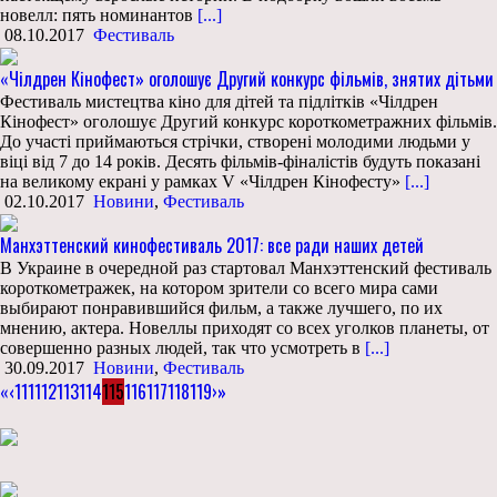
новелл: пять номинантов
[...]
08.10.2017
Фестиваль
«Чілдрен Кінофест» оголошує Другий конкурс фільмів, знятих дітьми
Фестиваль мистецтва кіно для дітей та підлітків «Чілдрен
Кінофест» оголошує Другий конкурс короткометражних фільмів.
До участі приймаються стрічки, створені молодими людьми у
віці від 7 до 14 років. Десять фільмів-фіналістів будуть показані
на великому екрані у рамках V «Чілдрен Кінофесту»
[...]
02.10.2017
Новини
,
Фестиваль
Манхэттенский кинофестиваль 2017: все ради наших детей
В Украине в очередной раз стартовал Манхэттенский фестиваль
короткометражек, на котором зрители со всего мира сами
выбирают понравившийся фильм, а также лучшего, по их
мнению, актера. Новеллы приходят со всех уголков планеты, от
совершенно разных людей, так что усмотреть в
[...]
30.09.2017
Новини
,
Фестиваль
«
‹
111
112
113
114
115
116
117
118
119
›
»