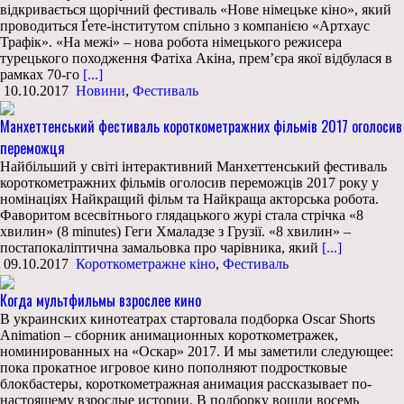
відкривається щорічний фестиваль «Нове німецьке кіно», який
проводиться Ґете-інститутом спільно з компанією «Артхаус
Трафік». «На межі» – нова робота німецького режисера
турецького походження Фатіха Акіна, прем’єра якої відбулася в
рамках 70-го
[...]
10.10.2017
Новини
,
Фестиваль
Манхеттенський фестиваль короткометражних фільмів 2017 оголосив
переможця
Найбільший у світі інтерактивний Манхеттенський фестиваль
короткометражних фільмів оголосив переможців 2017 року у
номінаціях Найкращий фільм та Найкраща акторська робота.
Фаворитом всесвітнього глядацького журі стала стрічка «8
хвилин» (8 minutes) Геги Хмаладзе з Грузії. «8 хвилин» –
постапокаліптична замальовка про чарівника, який
[...]
09.10.2017
Короткометражне кіно
,
Фестиваль
Когда мультфильмы взрослее кино
В украинских кинотеатрах стартовала подборка Oscar Shorts
Animation – сборник анимационных короткометражек,
номинированных на «Оскар» 2017. И мы заметили следующее:
пока прокатное игровое кино пополняют подростковые
блокбастеры, короткометражная анимация рассказывает по-
настоящему взрослые истории. В подборку вошли восемь