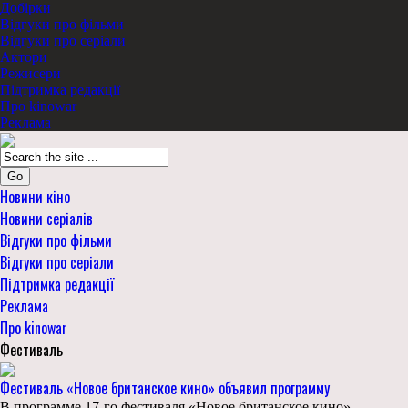
Добірки
Відгуки про фільми
Відгуки про серіали
Актори
Режисери
Підтримка редакції
Про kinowar
Реклама
Go
Новини кіно
Новини серіалів
Відгуки про фільми
Відгуки про серіали
Підтримка редакції
Реклама
Про kinowar
Фестиваль
Фестиваль «Новое британское кино» объявил программу
В программе 17-го фестиваля «Новое британское кино» –