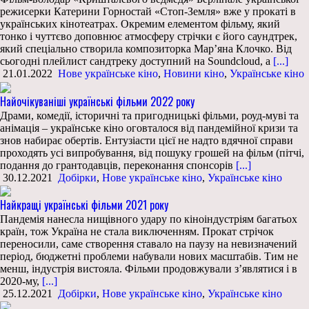
режисерки Катерини Горностай «Стоп-Земля» вже у прокаті в
українських кінотеатрах. Окремим елементом фільму, який
тонко і чуттєво доповнює атмосферу стрічки є його саундтрек,
який спеціально створила композиторка Мар’яна Клочко. Від
сьогодні плейлист сандтреку доступний на Soundcloud, а
[...]
21.01.2022
Нове українське кіно
,
Новини кіно
,
Українське кіно
Найочікуваніші українські фільми 2022 року
Драми, комедії, історичні та пригодницькі фільми, роуд-муві та
анімація – українське кіно оговталося від пандемійної кризи та
знов набирає обертів. Ентузіасти цієї не надто вдячної справи
проходять усі випробування, від пошуку грошей на фільм (пітчі,
подання до грантодавців, переконання спонсорів
[...]
30.12.2021
Добірки
,
Нове українське кіно
,
Українське кіно
Найкращі українські фільми 2021 року
Пандемія нанесла нищівного удару по кіноіндустріям багатьох
країн, тож Україна не стала виключенням. Прокат стрічок
переносили, саме створення ставало на паузу на невизначений
період, бюджетні проблеми набували нових масштабів. Тим не
менш, індустрія вистояла. Фільми продовжували з’являтися і в
2020-му,
[...]
25.12.2021
Добірки
,
Нове українське кіно
,
Українське кіно