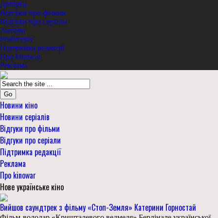
Добірки
Відгуки про фільми
Відгуки про серіали
Актори
Режисери
Підтримка редакції
Про kinowar
Реклама
Go
Новини кіно
Новини серіалів
Відгуки про фільми
Відгуки про серіали
Підтримка редакції
Реклама
Про kinowar
Нове українське кіно
Вийшов саундтрек з фільму «Стоп-Земля» Катерини Горностай
Фільм-володар «Кришталевого ведмедя» Берлінале української