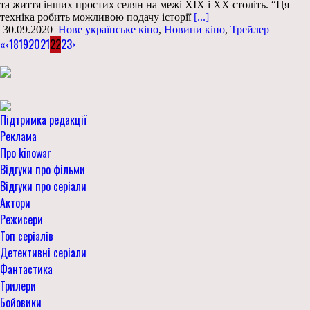
та життя інших простих селян на межі XIX і XX століть. “Ця
техніка робить можливою подачу історії
[...]
30.09.2020
Нове українське кіно
,
Новини кіно
,
Трейлер
«
‹
18
19
20
21
22
23
›
Підтримка редакції
Реклама
Про kinowar
Відгуки про фільми
Відгуки про серіали
Актори
Режисери
Топ серіалів
Детективні серіали
Фантастика
Трилери
Бойовики