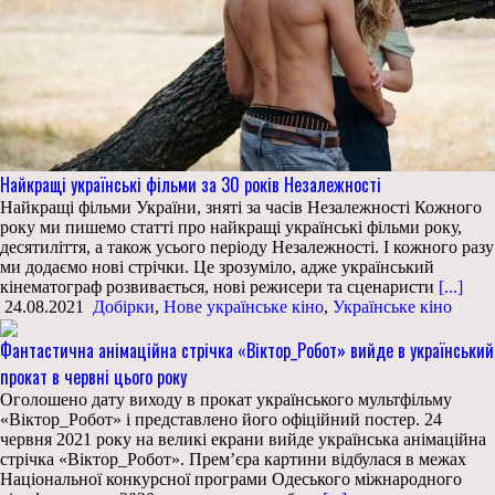
Найкращі українські фільми за 30 років Незалежності
Найкращі фільми України, зняті за часів Незалежності Кожного
року ми пишемо статті про найкращі українські фільми року,
десятиліття, а також усього періоду Незалежності. І кожного разу
ми додаємо нові стрічки. Це зрозуміло, адже український
кінематограф розвивається, нові режисери та сценаристи
[...]
24.08.2021
Добірки
,
Нове українське кіно
,
Українське кіно
Фантастична анімаційна стрічка «Віктор_Робот» вийде в український
прокат в червні цього року
Оголошено дату виходу в прокат українського мультфільму
«Віктор_Робот» і представлено його офіційний постер. 24
червня 2021 року на великі екрани вийде українська анімаційна
стрічка «Віктор_Робот». Прем’єра картини відбулася в межах
Національної конкурсної програми Одеського міжнародного