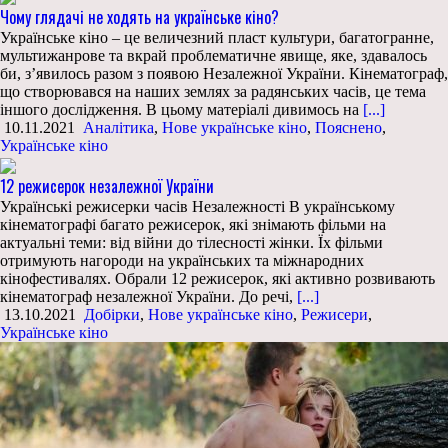
Чому глядачі не ходять на українське кіно?
Українське кіно – це величезний пласт культури, багатогранне,
мультижанрове та вкрай проблематичне явище, яке, здавалось
би, з’явилось разом з появою Незалежної України. Кінематограф,
що створювався на наших землях за радянських часів, це тема
іншого дослідження. В цьому матеріалі дивимось на
[...]
10.11.2021
Аналітика
,
Нове українське кіно
,
Пояснено
,
Українське кіно
12 режисерок незалежної України
Українські режисерки часів Незалежності В українському
кінематографі багато режисерок, які знімають фільми на
актуальні теми: від війни до тілесності жінки. Їх фільми
отримують нагороди на українських та міжнародних
кінофестивалях. Обрали 12 режисерок, які активно розвивають
кінематограф незалежної України. До речі,
[...]
13.10.2021
Добірки
,
Нове українське кіно
,
Режисери
,
Українське кіно