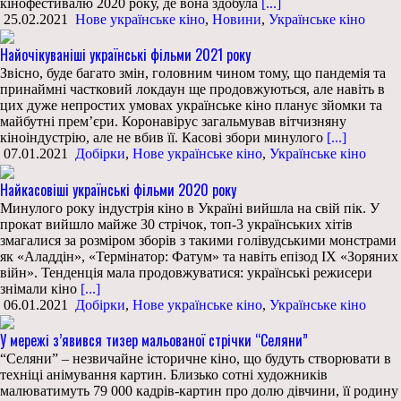
кінофестивалю 2020 року, де вона здобула
[...]
25.02.2021
Нове українське кіно
,
Новини
,
Українське кіно
Найочікуваніші українські фільми 2021 року
Звісно, буде багато змін, головним чином тому, що пандемія та
принаймні частковий локдаун ще продовжуються, але навіть в
цих дуже непростих умовах українське кіно планує зйомки та
майбутні прем’єри. Коронавірус загальмував вітчизняну
кіноіндустрію, але не вбив її. Касові збори минулого
[...]
07.01.2021
Добірки
,
Нове українське кіно
,
Українське кіно
Найкасовіші українські фільми 2020 року
Минулого року індустрія кіно в Україні вийшла на свій пік. У
прокат вийшло майже 30 стрічок, топ-3 українських хітів
змагалися за розміром зборів з такими голівудськими монстрами
як «Аладдін», «Термінатор: Фатум» та навіть епізод IX «Зоряних
війн». Тенденція мала продовжуватися: українські режисери
знімали кіно
[...]
06.01.2021
Добірки
,
Нове українське кіно
,
Українське кіно
У мережі з’явився тизер мальованої стрічки “Селяни”
“Селяни” – незвичайне історичне кіно, що будуть створювати в
техніці анімування картин. Близько сотні художників
малюватимуть 79 000 кадрів-картин про долю дівчини, її родину