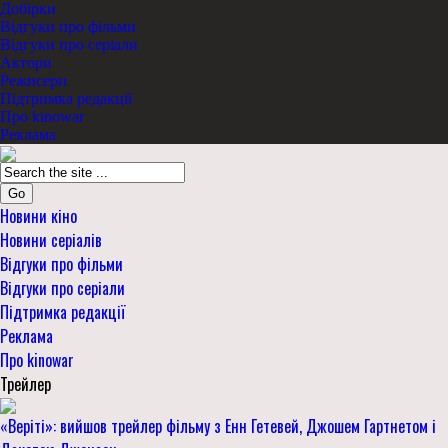
Добірки
Відгуки про фільми
Відгуки про серіали
Актори
Режисери
Підтримка редакції
Про kinowar
Реклама
Go
Новини кіно
Новини серіалів
Відгуки про фільми
Відгуки про серіали
Підтримка редакції
Реклама
Про kinowar
Трейлер
«Веріті»: вийшов трейлер фільму з Енн Гетевей, Джошем Гартнетом і