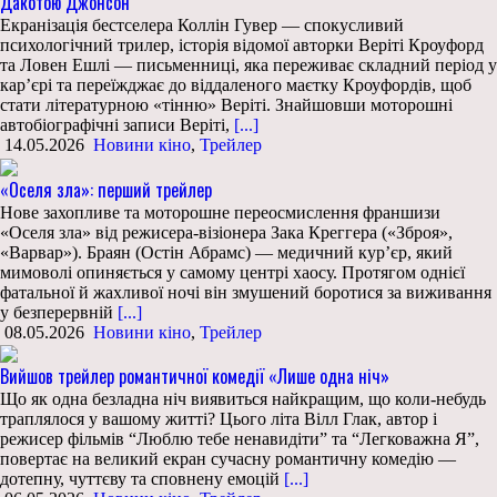
Дакотою Джонсон
Екранізація бестселера Коллін Гувер — спокусливий
психологічний трилер, історія відомої авторки Веріті Кроуфорд
та Ловен Ешлі — письменниці, яка переживає складний період у
кар’єрі та переїжджає до віддаленого маєтку Кроуфордів, щоб
стати літературною «тінню» Веріті. Знайшовши моторошні
автобіографічні записи Веріті,
[...]
14.05.2026
Новини кіно
,
Трейлер
«Оселя зла»: перший трейлер
Нове захопливе та моторошне переосмислення франшизи
«Оселя зла» від режисера-візіонера Зака Креггера («Зброя»,
«Варвар»). Браян (Остін Абрамс) — медичний кур’єр, який
мимоволі опиняється у самому центрі хаосу. Протягом однієї
фатальної й жахливої ночі він змушений боротися за виживання
у безперервній
[...]
08.05.2026
Новини кіно
,
Трейлер
Вийшов трейлер романтичної комедії «Лише одна ніч»
Що як одна безладна ніч виявиться найкращим, що коли-небудь
траплялося у вашому житті? Цього літа Вілл Глак, автор і
режисер фільмів “Люблю тебе ненавидіти” та “Легковажна Я”,
повертає на великий екран сучасну романтичну комедію —
дотепну, чуттєву та сповнену емоцій
[...]