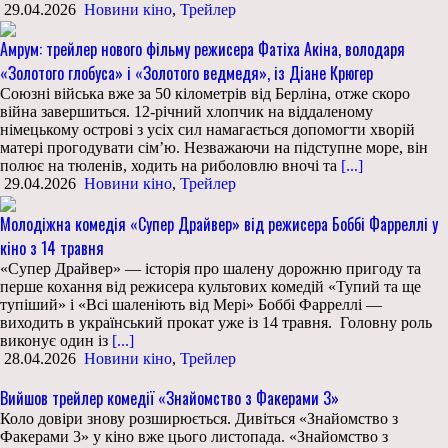
29.04.2026
Новини кіно
,
Трейлер
Амрум: трейлер нового фільму режисера Фатіха Акіна, володаря
«Золотого глобуса» і «Золотого ведмедя», із Діане Крюгер
Союзні війська вже за 50 кілометрів від Берліна, отже скоро
війна завершиться. 12-річний хлопчик на віддаленому
німецькому острові з усіх сил намагається допомогти хворій
матері прогодувати сім’ю. Незважаючи на підступне море, він
полює на тюленів, ходить на риболовлю вночі та
[...]
29.04.2026
Новини кіно
,
Трейлер
Молодіжна комедія «Супер Драйвер» від режисера Боббі Фарреллі у
кіно з 14 травня
«Супер Драйвер» — історія про шалену дорожню пригоду та
перше кохання​ від режисера культових комедій «Тупий та ще
тупіший» і «Всі шаленіють від Мері» Боббі Фарреллі —
виходить в український прокат уже із 14 травня. Головну роль
виконує один із
[...]
28.04.2026
Новини кіно
,
Трейлер
Вийшов трейлер комедії «Знайомство з Факерами 3»
Коло довіри знову розширюється. Дивіться «Знайомство з
Факерами 3» у кіно вже цього листопада. «Знайомство з