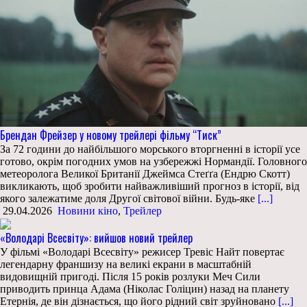
Брендан Фрейзер у новому трейлері фільму “Тиск”
За 72 години до найбільшого морського вторгненні в історії усе
готово, окрім погодних умов на узбережжі Нормандії. Головного
метеоролога Великої Британії Джеймса Стеґґа (Ендрю Скотт)
викликають, щоб зробити найважливіший прогноз в історії, від
якого залежатиме доля Другої світової війни. Будь-яке
[...]
29.04.2026
Новини кіно
,
Трейлер
«Володарі Всесвіту»: вийшов новий трейлер
У фільмі «Володарі Всесвіту» режисер Тревіс Найт повертає
легендарну франшизу на великі екрани в масштабній
видовищній пригоді. Після 15 років розлуки Меч Сили
приводить принца Адама (Ніколас Голіцин) назад на планету
Етернія, де він дізнається, що його рідний світ зруйновано
[...]