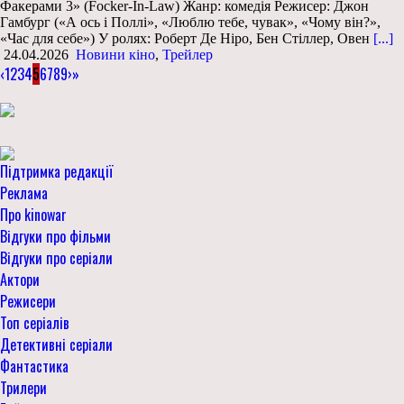
Факерами 3» (Focker-In-Law) Жанр: комедія Режисер: Джон
Гамбург («А ось і Поллі», «Люблю тебе, чувак», «Чому він?»,
«Час для себе») У ролях: Роберт Де Ніро, Бен Стіллер, Овен
[...]
24.04.2026
Новини кіно
,
Трейлер
‹
1
2
3
4
5
6
7
8
9
›
»
Підтримка редакції
Реклама
Про kinowar
Відгуки про фільми
Відгуки про серіали
Актори
Режисери
Топ серіалів
Детективні серіали
Фантастика
Трилери