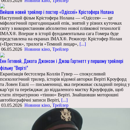
06.05.2026
Новини кіно
,
Трейлер
Вийшов новий трейлер і постер «Одіссеї» Крістофера Нолана
Наступний фільм Крістофера Нолана — «Одіссея» — це
міфологічний пригодницький епік, знятий у різних куточках
світу з використанням абсолютно нової плівкової технології
IMAX®. Вперше в історії фундаментальна сага Гомера буде
представлена на екранах IMAX®. Режисер: Крістофер Нолан
(«Престиж», трилогія «Темний лицар»,
[...]
06.05.2026
Новини кіно
,
Трейлер
Енн Гетевей, Дакота Джонсон і Джош Гартнетт у першому трейлері
фільму “Веріті”
Екранізація бестселера Коллін Гувер — спокусливий
психологічний трилер, історія відомої авторки Веріті Кроуфорд
та Ловен Ешлі — письменниці, яка переживає складний період у
кар’єрі та переїжджає до віддаленого маєтку Кроуфордів, щоб
стати літературною «тінню» Веріті. Знайшовши моторошні
автобіографічні записи Веріті,
[...]
03.05.2026
Новини кіно
,
Трейлер