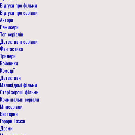
Відгуки про фільми
Відгуки про серіали
Актори
Режисери
Топ серіалів
Детективні серіали
Фантастика
Трилери
Бойовики
Комедії
Детективи
Маловідомі фільми
Старі хороші фільми
Кримінальні серіали
Мінісеріали
Вестерни
Горори і жахи
Драми