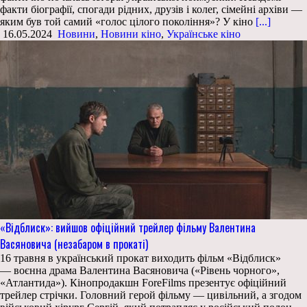
факти біографії, спогади рідних, друзів і колег, сімейні архіви —
яким був той самий «голос цілого покоління»? У кіно
[...]
16.05.2024
Новини
,
Новини кіно
,
Українське кіно
«Відблиск»: вийшов офіційний трейлер фільму Валентина
Васяновича (незабаром в прокаті)
16 травня в український прокат виходить фільм «Відблиск»
— воєнна драма Валентина Васяновича («Рівень чорного»,
«Атлантида»). Кінопродакшн ForeFilms презентує офіційний
трейлер стрічки. Головний герой фільму — цивільний, а згодом