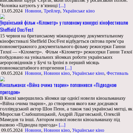
військовий хірург Сергій, який потрапляє у російський полон.
Чоловіка катують у в’язниці
[...]
13.05.2024
Новини
,
Трейлер
,
Українське кіно
Український фільм «Кілометр» у головному конкурсі кінофестивалю
Sheffield Doc/Fest
15 червня на британському міжнародному документальному
кінофестивалі Sheffield Doc/Fest відбудеться світова премʼєра
повнометражного документального фільму режисерки Ганни
Тихої — «Кілометр». Фільм «Кілометр» режисерки Ганни Тихої
побудовано на унікальних зйомках роботи українських
аеророзвідників у Бучі та Ірпіні в перший місяць
повномасштабного вторгнення
[...]
09.05.2024
Новини
,
Новини кіно
,
Українське кіно
,
Фестиваль
Кіноальманах «Війна очима тварин» поповнився «Підводною
пригодою»
В Києві завершились зйомки ще однієї новели кіноальманаху
«Війна очима тварин», до створення якого вже доєднався
голлівудський актор Шон Пенн, а також такі українські митці, як
Мирослав Слабошпицький, Андрій Лідаговський, Олексій
Мамедов та інші. Автором нової новели кіноальманаху під
назвою «Підводна пригода»
[...]
09.05.2024
Новини
,
Новини кіно
,
Українське кіно