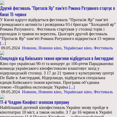
Другий фестиваль “Протасів Яр” пам’яті Романа Ратушного стартує в
Києві 15 червня
У Києві вдруге відбудеться фестиваль “Протасів Яр” пам’яті
громадського активіста і розвідника 93-ї бригади “Холодний яр”
Романа Ратушного. Фестиваль стартував у столиці торік і
проходив із травня по вересень. Цьогоріч другий фестиваль
“Протасів Яр” пам’яті Романа Ратушного відкриється 15 червня
[...]
09.05.2024
Новини
,
Новини кіно
,
Українське кіно
,
Фестиваль
Спецподія від Київського тижня критики відбудеться в Амстердамі
Кіно про українські 90-ті та концерт до 100-річчя Параджанова:
команда українського кінофестивалю влаштовує захід у
нідерландській столиці. З 17 до 21 травня у культурному центрі
De Balie в Амстердамі, Нідерланди, відбудеться спеціальна
едиція Київського тижня критики. Програма об’єднана
темою «Подвійна експозиція: Україна
[...]
09.05.2024
Новини
,
Новини кіно
,
Українське кіно
,
Фестиваль
11-й Чілдрен Кінофест оголосив програму
Найбільший дитячий кінофестиваль України знову пройде в
кінотеатрах 10 міст, а також онлайн. З 7 до 16 червня в Україні
проходитиме 11-й Чілдрен Кінофест — наймасштабніший