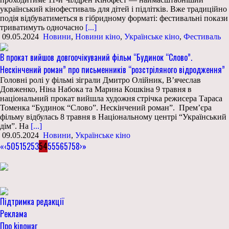
український кінофестиваль для дітей і підлітків. Вже традиційно
подія відбуватиметься в гібридному форматі: фестивальні покази
триватимуть одночасно
[...]
09.05.2024
Новини
,
Новини кіно
,
Українське кіно
,
Фестиваль
В прокат вийшов довгоочікуваний фільм “Будинок “Слово”.
Нескінчений роман” про письменників “розстріляного відродження”
Головні ролі у фільмі зіграли Дмитро Олійник, В’ячеслав
Довженко, Ніна Набока та Марина Кошкіна 9 травня в
національний прокат вийшла художня стрічка режисера Тараса
Томенка “Будинок “Слово”. Нескінчений роман”. Премʼєра
фільму відбулась 8 травня в Національному центрі “Український
дім”. На
[...]
09.05.2024
Новини
,
Українське кіно
«
‹
50
51
52
53
54
55
56
57
58
›
»
Підтримка редакції
Реклама
Про kinowar