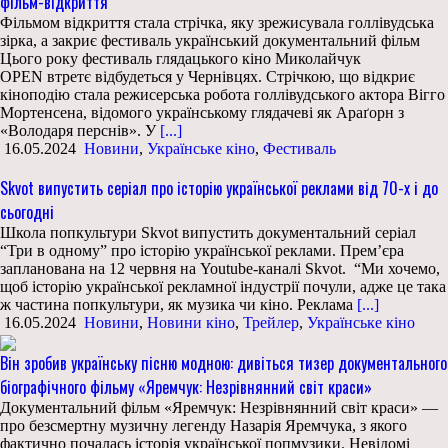
фільм-відкриття
Фільмом відкриття стала стрічка, яку зрежисувала голлівудська
зірка, а закриє фестиваль український документальний фільм
Цього року фестиваль глядацького кіно Миколайчук
OPEN втретє відбудеться у Чернівцях. Стрічкою, що відкриє
кіноподію стала режисерська робота голлівудського актора Вігго
Мортенсена, відомого українському глядачеві як Араґорн з
«Володаря перснів». У
[...]
16.05.2024
Новини
,
Українське кіно
,
Фестиваль
Skvot випустить серіал про історію української реклами від 70-х і до
сьогодні
Школа попкультури Skvot випустить документальний серіал
“Три в одному” про історію української реклами. Прем’єра
запланована на 12 червня на Youtube-каналі Skvot. “Ми хочемо,
щоб історію української рекламної індустрії почули, адже це така
ж частина попкультури, як музика чи кіно. Реклама
[...]
16.05.2024
Новини
,
Новини кіно
,
Трейлер
,
Українське кіно
Він зробив українську пісню модною: дивіться тизер документального
біографічного фільму «Яремчук: Незрівнянний світ краси»
Документальний фільм «Яремчук: Незрівнянний світ краси» —
про безсмертну музичну легенду Назарія Яремчука, з якого
фактично почалась історія української попмузики. Невідомі