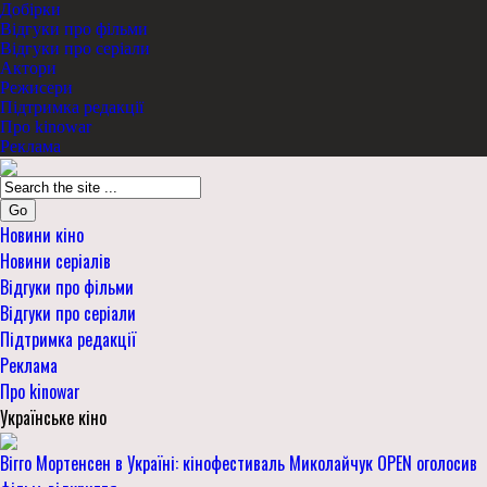
Добірки
Відгуки про фільми
Відгуки про серіали
Актори
Режисери
Підтримка редакції
Про kinowar
Реклама
Go
Новини кіно
Новини серіалів
Відгуки про фільми
Відгуки про серіали
Підтримка редакції
Реклама
Про kinowar
Українське кіно
Вігго Мортенсен в Україні: кінофестиваль Миколайчук OPEN оголосив