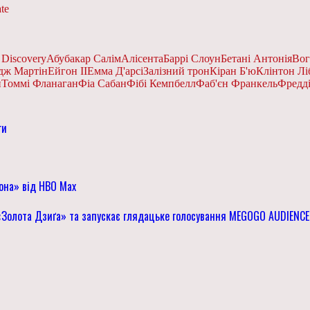
te
 Discovery
Абубакар Салім
Алісента
Баррі Слоун
Бетані Антонія
Вог
дж Мартін
Ейгон II
Емма Д'арсі
Залізний трон
Кіран Б'ю
Клінтон Лі
н
Томмі Фланаган
Фіа Сабан
Фібі Кемпбелл
Фаб'єн Франкель
Фредд
ги
кона» від HBO Max
 «Золота Дзиґа» та запускає глядацьке голосування MEGOGO AUDIENC