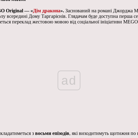
BO Original — «
Дім дракона
».
Заснований на романі Джорджа Март
лу всередині Дому Таргарієнів. Глядачам буде доступна перша сер
меться переклад жестовою мовою від соціальної ініціативи MEG
ad
складатиметься з
восьми епізодів
, які виходитимуть щотижня по п