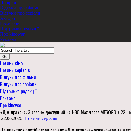
Добірки
Відгуки про фільми
Відгуки про серіали
Актори
Режисери
Підтримка редакції
Про kinowar
Реклама
Go
Новини кіно
Новини серіалів
Відгуки про фільми
Відгуки про серіали
Підтримка редакції
Реклама
Про kinowar
«Дім дракона: 3 сезон» доступний на HBO Max через MEGOGO з 22 ч
22.06.2026
Новини серіалів
Де дивитися третій сезон серіалу «Дім дракона» українською та же