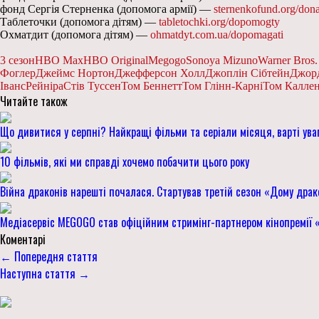
фонд Сергія Стерненка (допомога армії) —
sternenkofund.org/dona
Таблеточки (допомога дітям) —
tabletochki.org/dopomogty
Охматдит (допомога дітям) —
ohmatdyt.com.ua/dopomagati
3 сезон
HBO Max
HBO Original
Megogo
Sonoya Mizuno
Warner Bros.
Фоглер
Джеймс Нортон
Джефферсон Холл
Джоплін Сібтейн
Джор
Іванс
Рейніра
Стів Туссен
Том Беннетт
Том Глінн-Карні
Том Калле
Читайте також
Що дивитися у серпні? Найкращі фільми та серіали місяця, варті ува
10 фільмів, які ми справді хочемо побачити цього року
Війна драконів нарешті почалася. Стартував третій сезон «Дому дра
Медіасервіс MEGOGO став офіційним стримінг-партнером кінопремії
Коментарі
← Попередня стаття
Наступна стаття →