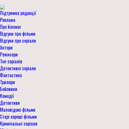
Підтримка редакції
Реклама
Про kinowar
Відгуки про фільми
Відгуки про серіали
Актори
Режисери
Топ серіалів
Детективні серіали
Фантастика
Трилери
Бойовики
Комедії
Детективи
Маловідомі фільми
Старі хороші фільми
Кримінальні серіали