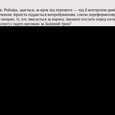
. Рейніра, здається, за крок від перемоги — під її контролем армі
чином: вірність піддається випробуванням, союзи переформатовую
і вищою, ті, хто змагається за корону, змушені постати перед пи
існує) є надто високою за Залізний трон?