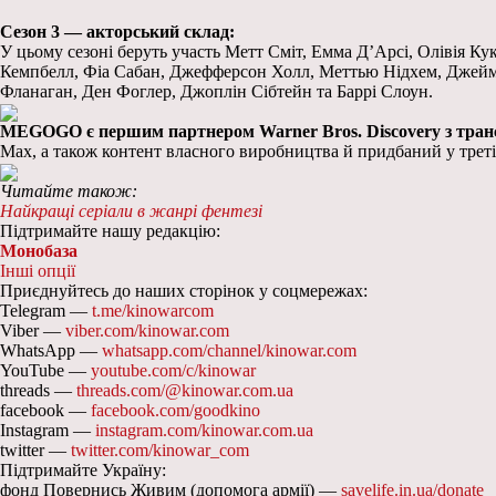
Сезон 3 — акторський склад:
У цьому сезоні беруть участь Метт Сміт, Емма Д’Арсі, Олівія Кук
Кемпбелл, Фіа Сабан, Джефферсон Холл, Меттью Нідхем, Джеймс 
Фланаган, Ден Фоглер, Джоплін Сібтейн та Баррі Слоун.
MEGOGO є першим партнером Warner Bros. Discovery з трансля
Max, а також контент власного виробництва й придбаний у треті
Читайте також:
Найкращі серіали в жанрі фентезі
Підтримайте нашу редакцію:
Монобаза
Інші опції
Приєднуйтесь до наших сторінок у соцмережах:
Telegram —
t.me/kinowarcom
Viber —
viber.com/kinowar.com
WhatsApp —
whatsapp.com/channel/kinowar.com
YouTube —
youtube.com/c/kinowar
threads —
threads.com/@kinowar.com.ua
facebook —
facebook.com/goodkino
Instagram —
instagram.com/kinowar.com.ua
twitter —
twitter.com/kinowar_com
Підтримайте Україну:
фонд Повернись Живим (допомога армії) —
savelife.in.ua/donate