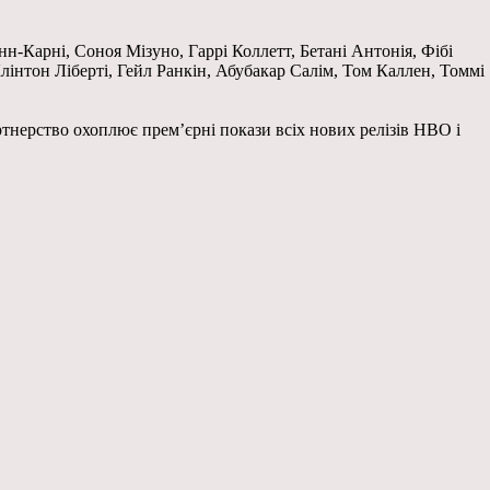
нн-Карні, Соноя Мізуно, Гаррі Коллетт, Бетані Антонія, Фібі
інтон Ліберті, Гейл Ранкін, Абубакар Салім, Том Каллен, Томмі
тнерство охоплює прем’єрні покази всіх нових релізів HBO і