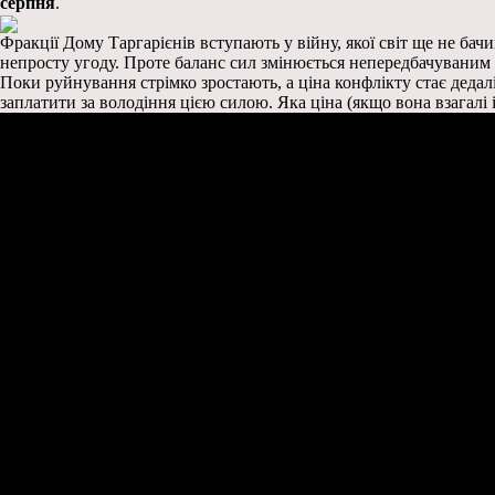
серпня
.
Фракції Дому Таргарієнів вступають у війну, якої світ ще не бачив
непросту угоду. Проте баланс сил змінюється непередбачуваним 
Поки руйнування стрімко зростають, а ціна конфлікту стає дедал
заплатити за володіння цією силою. Яка ціна (якщо вона взагалі 