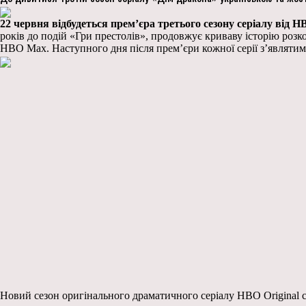
22 червня відбудеться прем’єра третього сезону серіалу від H
років до подій «Гри престолів», продовжує криваву історію розко
HBO Max. Наступного дня після прем’єри кожної серії з’являти
Новий сезон оригінального драматичного серіалу HBO Original 