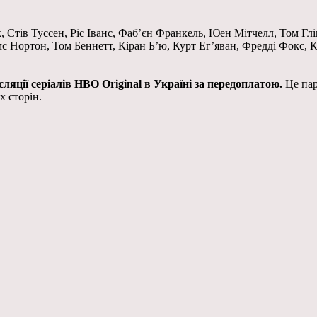
, Стів Туссен, Ріс Іванс, Фаб’єн Франкель, Юен Мітчелл, Том Глі
Нортон, Том Беннетт, Кіран Б’ю, Курт Ег’яван, Фредді Фокс, Кл
ції серіалів HBO Original в Україні за передоплатою.
Це пар
х сторін.