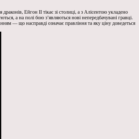
я драконів, Ейгон II тікає зі столиці, а з Алісентою укладено
ться, а на полі бою з’являються нові непередбачувані гравці.
танням — що насправді означає правління та яку ціну доведеться