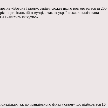
іна «Вогонь і кров», серіал, сюжет якого розгортається за 200
ія в оригінальній озвучці, а також українська, локалізована
OGO «Дивись як чутно».
онеділках, аж до грандіозного фіналу сезону, що відбудеться
10