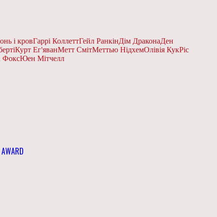
онь і кров
Гаррі Коллетт
Гейл Ранкін
Дім Дракона
Ден
берті
Курт Ег'яван
Метт Сміт
Меттью Нідхем
Олівія Кук
Ріс
і Фокс
Юен Мітчелл
E AWARD