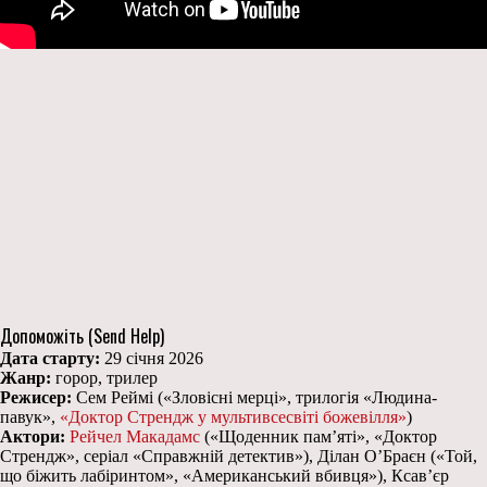
Допоможіть (Send Help)
Дата старту:
29 січня 2026
Жанр:
горор, трилер
Режисер:
Сем Реймі («Зловісні мерці», трилогія «Людина-
павук»,
«Доктор Стрендж у мультивсесвіті божевілля»
)
Актори:
Рейчел Макадамс
(«Щоденник пам’яті», «Доктор
Стрендж», серіал «Справжній детектив»), Ділан О’Браєн («Той,
що біжить лабіринтом», «Американський вбивця»), Ксав’єр