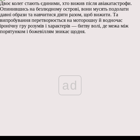
Двоє колег стають єдиними, хто вижив після авіакатастрофи.
Опинившись на безлюдному острові, вони мусять подолати
давні образи та навчитися діяти разом, щоб вижити. Та
випробування перетворюється на моторошну й водночас
іронічну гру розумів і характерів — битву волі, де межа між
порятунком і божевіллям зникає щодня.
ad