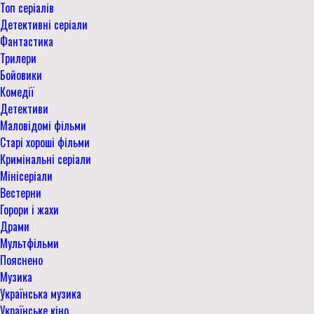
Топ серіалів
Детективні серіали
Фантастика
Трилери
Бойовики
Комедії
Детективи
Маловідомі фільми
Старі хороші фільми
Кримінальні серіали
Мінісеріали
Вестерни
Горори і жахи
Драми
Мультфільми
Пояснено
Музика
Українська музика
Українське кіно