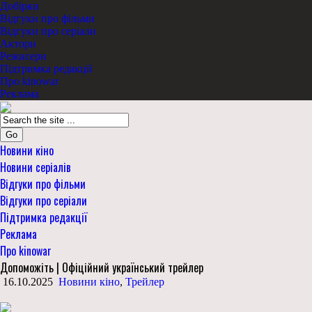
Добірки
Відгуки про фільми
Відгуки про серіали
Актори
Режисери
Підтримка редакції
Про kinowar
Реклама
Go
Новини кіно
Новини серіалів
Відгуки про фільми
Відгуки про серіали
Підтримка редакції
Реклама
Про kinowar
Допоможіть | Офіційний український трейлер
16.10.2025
Новини кіно
,
Трейлер