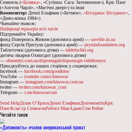
Семюель (
«Білявка»
, «Сутінки. Сага: Затемнення»), Кріс Панг
(«Ангели Чарлі», «Магічні двері») та інші
Композитор:
Денні Ельфман («Бетмен»,
«Бітлджюс Бітлджюс»
,
«Диво-жінка 1984»)
Читайте також:
Найкращі трилери всіх часів
Підтримайте Україну:
фонд Повернись Живим (допомога армії) —
savelife.in.ua
фонд Сергія Притули (допомога армії) —
prytulafoundation.org
Таблеточки (допомога дітям) —
tabletochki.org
дитяча лікарня Охматдит (допомога дітям)
—
ohmatdyt.com.ua/dopomagati/dopomogti-viddilennyu
Приєднуйтесь до наших сторінок у соцмережах:
facebook —
facebook.com/goodkino
YouTube —
youtube.com/c/kinowar
Instagram —
instagram.com/kinowar.com.ua
twitter —
twitter.com/kinowar_com
Telegram —
t.me/kinowarcom
Send Help
Ділан О’Браєн
Денні Ельфман
Допоможіть
Кріс
Панг
Ксав’єр Семюель
Рейчел МакАдамс
Сем Реймі
Читайте також
«Допоможіть» очолив американський прокат