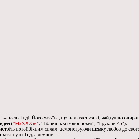
– песик Інді. Його хазяїна, що намагається відчайдушно опират
енден
(
“МаXXXін”
, “Вбивці квіткової повні”, “Бруклін 45”).
стоїть потойбічним силам, демонструючи щемку любов до свого 
я затягнути Тодда демони.