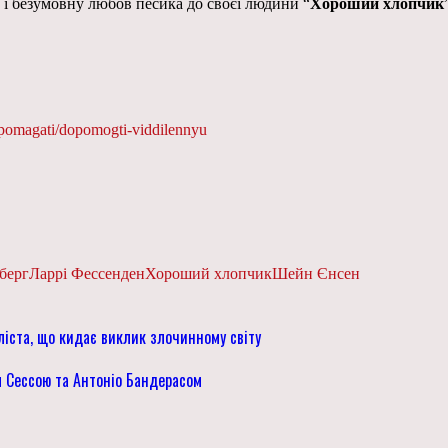
і безумовну любов песика до своєї людини “
Хороший хлопчик
pomagati/dopomogti-viddilennyu
берг
Ларрі Фессенден
Хороший хлопчик
Шейн Єнсен
ліста, що кидає виклик злочинному світу
ом Сессою та Антоніо Бандерасом