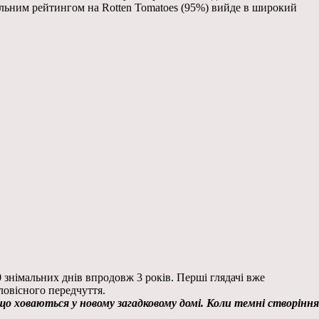
еальним рейтингом на Rotten Tomatoes (95%) вийде в широкий
0 знімальних днів впродовж 3 років. Перші глядачі вже
ловісного передчуття.
 що ховаються у новому загадковому домі. Коли темні створіння