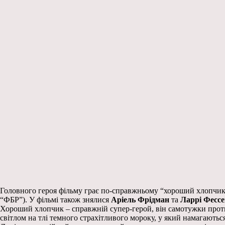
Головного героя фільму грає по-справжньому “хороший хлопчик” 
“ФБР”). У фільмі також знялися
Аріель Фрідман
та
Ларрі Фесс
Хороший хлопчик – справжній супер-герой, він самотужки проти
світлом на тлі темного страхітливого мороку, у який намагаютьс