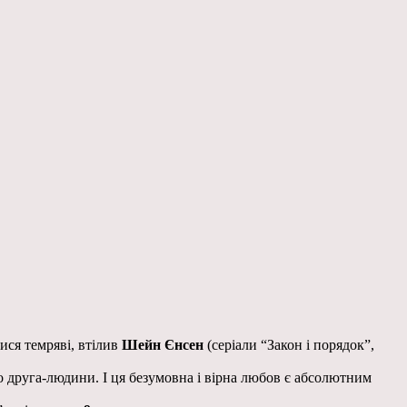
ися темряві, втілив
Шейн Єнсен
(серіали “Закон і порядок”,
друга-людини. І ця безумовна і вірна любов є абсолютним