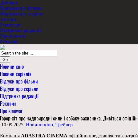
Добірки
Відгуки про фільми
Відгуки про серіали
Актори
Режисери
Підтримка редакції
Про kinowar
Реклама
Go
Новини кіно
Новини серіалів
Відгуки про фільми
Відгуки про серіали
Підтримка редакції
Реклама
Про kinowar
Горор-хіт про надприродні сили і собаку-захисника. Дивіться офіцій
10.09.2025
Новини кіно
,
Трейлер
Компанія
ADASTRA CINEMA
офіційно представляє тизер-тре