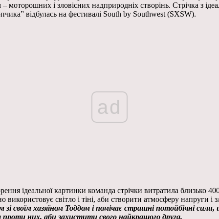
м – моторошних і зловісних надприродніх створінь. Стрічка з ід
пчика” відбулась на фестивалі South by Southwest (SXSW).
ad
орення ідеальної картинки команда стрічки витратила близько 40
 використовує світло і тіні, аби створити атмосферу напруги і з
 зі своїм хазяїном Тоддом і помічає страшні потойбічні сили,
 проти них, аби захистити свого найкращого друга.