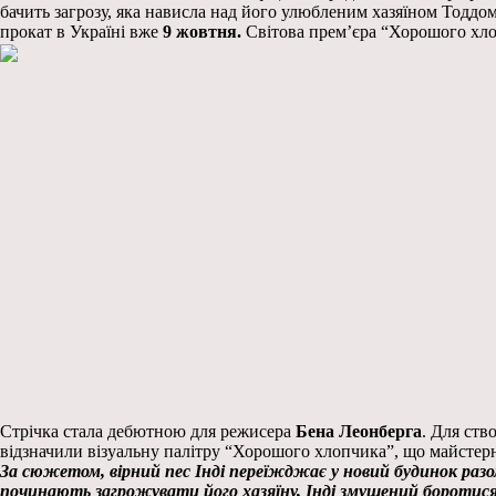
бачить загрозу, яка нависла над його улюбленим хазяїном Тоддо
прокат в Україні вже
9 жовтня.
Світова прем’єра “Хорошого хло
Стрічка стала дебютною для режисера
Бена Леонберга
. Для ств
відзначили візуальну палітру “Хорошого хлопчика”, що майстерно
За сюжетом, вірний пес Інді переїжджає у новий будинок разом
починають загрожувати його хазяїну, Інді змушений боротися