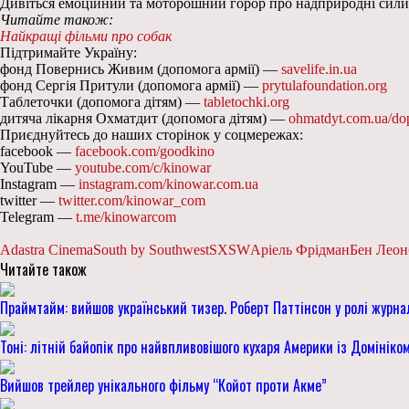
Дивіться емоційний та моторошний горор про надприродні сили 
Читайте також:
Найкращі фільми про собак
Підтримайте Україну:
фонд Повернись Живим (допомога армії) —
savelife.in.ua
фонд Сергія Притули (допомога армії) —
prytulafoundation.org
Таблеточки (допомога дітям) —
tabletochki.org
дитяча лікарня Охматдит (допомога дітям) —
ohmatdyt.com.ua/do
Приєднуйтесь до наших сторінок у соцмережах:
facebook —
facebook.com/goodkino
YouTube —
youtube.com/c/kinowar
Instagram —
instagram.com/kinowar.com.ua
twitter —
twitter.com/kinowar_com
Telegram —
t.me/kinowarcom
Adastra Cinema
South by Southwest
SXSW
Аріель Фрідман
Бен Леон
Читайте також
Праймтайм: вийшов український тизер. Роберт Паттінсон у ролі журна
Тоні: літній байопік про найвпливовішого кухаря Америки із Домінік
Вийшов трейлер унікального фільму “Койот проти Акме”