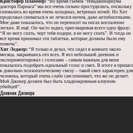
Кристофер Пламмер:
“Во время съемок “Имаджинариума
доктора Парнаса” мы все очень сильно простудились, поскольку
снимались во время очень холодных, ветреных ночей. Но Хит
продолжал сниматься и не лечился ничем, даже антибиотиками.
Мне даже показалось, что он переносит на ногах воспаление
легких. И ещё. Он часто ходил, приговаривая всего одну фразу:
“Я не могу спать, черт тебя подери, я не могу спать”. И тогда он
всё время принимал эти таблетки, которые должны были ему
помочь”.
Хит Леджер:
“Я только и делал, что сидел в комнате около
месяца, закрывшись ото всех. Я вел небольшой дневник и
экспериментировал с голосами – самым важным для меня
показалось подобрать идеальный голос и смех. В итоге я пришел
к довольно психопатическому смеху – такой смех характерен для
человека, который очень слабо сам понимает, что же он делает.
Мой Джокер должен был быть хладнокровным клоуном-
убийцей”.
Дневник Джокера