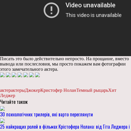
Писать это было действительно непросто. На прощание, вместо
вывода или послесловия, мы просто покажем вам фотографии
этого замечательного актера.
актер
актеры
Джокер
Кристофер Нолан
Темный рыцарь
Хит
Леджер
Читайте також
30 психологічних трилерів, які варто переглянути
25 найкращих ролей в фільмах Крістофера Нолана: від Гіта Леджера і