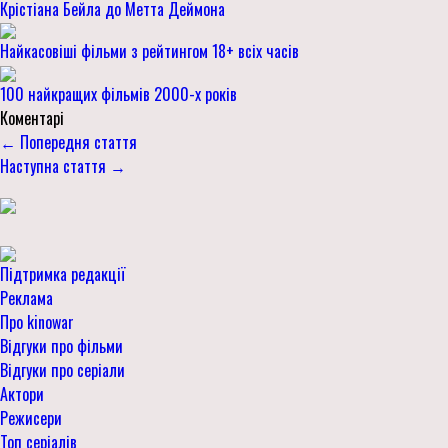
Крістіана Бейла до Метта Деймона
Найкасовіші фільми з рейтингом 18+ всіх часів
100 найкращих фільмів 2000-х років
Коментарі
← Попередня стаття
Наступна стаття →
Підтримка редакції
Реклама
Про kinowar
Відгуки про фільми
Відгуки про серіали
Актори
Режисери
Топ серіалів