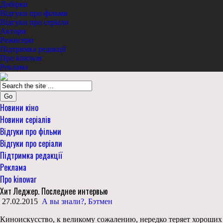
Добірки
Відгуки про фільми
Відгуки про серіали
Актори
Режисери
Підтримка редакції
Про kinowar
Реклама
Go
Новини кіно
Новини серіалів
Відгуки про фільми
Відгуки про серіали
Підтримка редакції
Реклама
Про kinowar
Хит Леджер. Последнее интервью
27.02.2015
А вы знали?
,
Бэтмен
Киноискусство, к великому сожалению, нередко теряет хороших