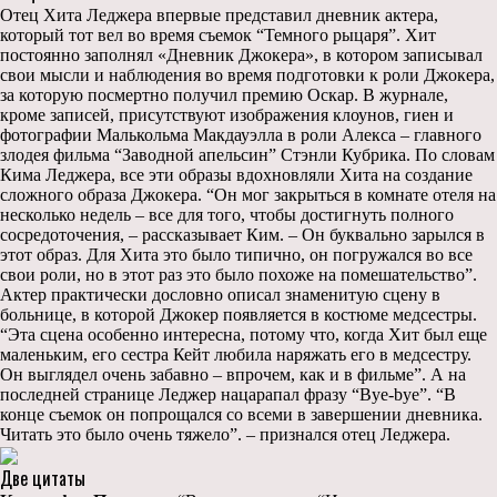
Отец Хита Леджера впервые представил дневник актера,
который тот вел во время съемок “Темного рыцаря”. Хит
постоянно заполнял «Дневник Джокера», в котором записывал
свои мысли и наблюдения во время подготовки к роли Джокера,
за которую посмертно получил премию Оскар. В журнале,
кроме записей, присутствуют изображения клоунов, гиен и
фотографии Малькольма Макдауэлла в роли Алекса – главного
злодея фильма “Заводной апельсин” Стэнли Кубрика. По словам
Кима Леджера, все эти образы вдохновляли Хита на создание
сложного образа Джокера. “Он мог закрыться в комнате отеля на
несколько недель – все для того, чтобы достигнуть полного
сосредоточения, – рассказывает Ким. – Он буквально зарылся в
этот образ. Для Хита это было типично, он погружался во все
свои роли, но в этот раз это было похоже на помешательство”.
Актер практически дословно описал знаменитую сцену в
больнице, в которой Джокер появляется в костюме медсестры.
“Эта сцена особенно интересна, потому что, когда Хит был еще
маленьким, его сестра Кейт любила наряжать его в медсестру.
Он выглядел очень забавно – впрочем, как и в фильме”. А на
последней странице Леджер нацарапал фразу “Bye-bye”. “В
конце съемок он попрощался со всеми в завершении дневника.
Читать это было очень тяжело”. – признался отец Леджера.
Две цитаты