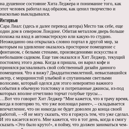
на душевное состояние Хита Леджера и понимание того, как
этот человек работал над образом, как ценил творчество и
насколько выкладывался.
Интервью
Сара Лиал: (здесь и далее перевод автора) Место так себе, еще
один дом в северном Лондоне. Обитая металлом дверь больше
похожа на вход в автомастерскую или какую-то студию.
Неожиданно она открылась словно портал в другой мир, за
которым на удивление оказалось просторное помещение с
фонтаном, с белыми стенами, произведениями искусства и
небольшим садиком. Еще там оказался и Хит Леджер, текущий
постоялец этого дома. Когда я пришла, он варил кофе и
принялся расхваливать свой собственный дизайн данного
помещения. Что я вижу? Двадцатисемилетний, невыспавшийся
актер, с морщинистой улыбкой и спутанными светлыми
волосами, который оделся для этого невероятно важного
события в обычную толстовку и потрепанные джинсы, из-под
которых вполне отчетливо торчат голубые трусы…
…Вот что говорит Хит Леджер “Мне кажется, что я трачу время,
когда я повторяю то, что уже воплощал ранее», – складывается
впечатление, что он никогда не будет доволен до конца своей
работой, – «Я не могу сказать, что я горжусь тем, что уже сделал.
И это касается всего. Мне кажется, что в тот день, когда я смогу
сказать «Это было круто!», я пойму, что должен заниматься чем-