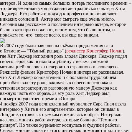
актеров. И одна из самых больших потерь последнего времени –
это безвременный уход из жизни австралийского актера Хита
Леджера. Его работы и подход к профессии не оставляют
никаких сомнений. Актер мог сыграть еще очень много.
Сегодня мы расскажем о последнем интервью актера, которое
было взято при его жизни, вспомним, что было потом, и
покажем то, что, скорее всего, вы еще не видели.
В 2007 году были завершены съёмки продолжения саги
о Бэтмене — “Тёмный рыцарь” (
режиссер Кристофер Нолан
),
где Хит Леджер исполнил роль злодея Джокера. Леджер подал
своего героя как психопата-убийцу с весьма сложной
мотивацией, человека невероятно страшного и зловещего.
Режиссёр фильма Кристофер Нолан в интервью рассказывал,
что Хит Леджер основательно и с большим трудолюбием
прорабатывал эту роль, вживаясь в своего персонажа и
оттачивая характерную разговорную манеру Джокера как
важную часть его образа. За эту роль Хит Леджер был
посмертно удостоен премии «Оскар».
4 ноября 2007 года великолепный журналист Сара Лиал взяла
интервью у Хита в его апартаментах, которые он снимал в
Лондоне, готовясь к съемкам и вживаясь в образ. Интервью
касалось многих работ актера, которые были до “Темного
рыцаря”. Но также журналист коснулась и будущей работы.
Сейчас многие слова из этого интервью помогают пролить свет