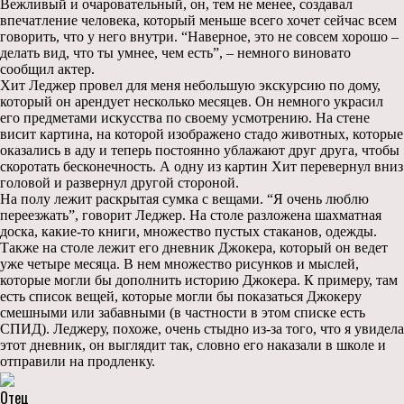
Вежливый и очаровательный, он, тем не менее, создавал
впечатление человека, который меньше всего хочет сейчас всем
говорить, что у него внутри. “Наверное, это не совсем хорошо –
делать вид, что ты умнее, чем есть”, – немного виновато
сообщил актер.
Хит Леджер провел для меня небольшую экскурсию по дому,
который он арендует несколько месяцев. Он немного украсил
его предметами искусства по своему усмотрению. На стене
висит картина, на которой изображено стадо животных, которые
оказались в аду и теперь постоянно ублажают друг друга, чтобы
скоротать бесконечность. А одну из картин Хит перевернул вниз
головой и развернул другой стороной.
На полу лежит раскрытая сумка с вещами. “Я очень люблю
переезжать”, говорит Леджер. На столе разложена шахматная
доска, какие-то книги, множество пустых стаканов, одежды.
Также на столе лежит его дневник Джокера, который он ведет
уже четыре месяца. В нем множество рисунков и мыслей,
которые могли бы дополнить историю Джокера. К примеру, там
есть список вещей, которые могли бы показаться Джокеру
смешными или забавными (в частности в этом списке есть
СПИД). Леджеру, похоже, очень стыдно из-за того, что я увидела
этот дневник, он выглядит так, словно его наказали в школе и
отправили на продленку.
Отец