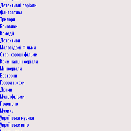
Детективні серіали
Фантастика
Трилери
Бойовики
Комедії
Детективи
Маловідомі фільми
Старі хороші фільми
Кримінальні серіали
Мінісеріали
Вестерни
Горори і жахи
Драми
Мультфільми
Пояснено
Музика
Українська музика
Українське кіно