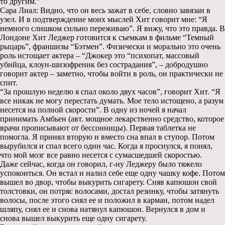
то другим.”
Сара Лиал: Видно, что он весь зажат в себе, словно завязан в
узел. И в подтверждение моих мыслей Хит говорит мне: “Я
немного слишком сильно переживаю”. Я вижу, что это правда. В
Лондоне Хит Леджер готовится к съемкам в фильме “Темный
рыцарь”, франшизы “Бэтмен”. Физически и морально это очень
роль истощает актера – “Джокер это “психопат, массовый
убийца, клоун-шизофреник без сострадания”, – добродушно
говорит актер – заметно, чтобы войти в роль, он практически не
спит.
“За прошлую неделю я спал около двух часов”, говорит Хит. “Я
все никак не могу перестать думать. Мое тело истощено, а разум
несется на полной скорости”. В одну из ночей я начал
принимать Амбьен (авт. мощное лекарственно средство, которое
врачи прописывают от бессонницы). Первая таблетка не
помогла. Я принял вторую и вместо сна впал в ступор. Потом
вырубился и спал всего один час. Когда я проснулся, я понял,
что мой мозг все равно несется с сумасшедшей скоростью.
Даже сейчас, когда он говорил, г-ну Леджеру было тяжело
успокоиться. Он встал и налил себе еще одну чашку кофе. Потом
вышел во двор, чтобы выкурить сигарету. Сняв капюшон свой
толстовки, он потряс волосами, достал резинку, чтобы затянуть
волосы, после этого снял ее и положил в карман, потом надел
шляпу, снял ее и снова натянул капюшон. Вернулся в дом и
снова вышел выкурить еще одну сигарету.