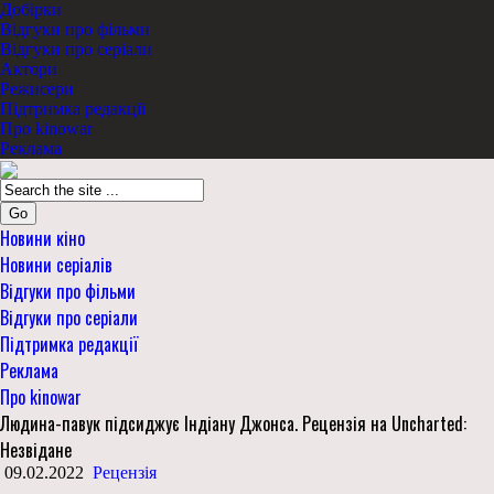
Добірки
Відгуки про фільми
Відгуки про серіали
Актори
Режисери
Підтримка редакції
Про kinowar
Реклама
Go
Новини кіно
Новини серіалів
Відгуки про фільми
Відгуки про серіали
Підтримка редакції
Реклама
Про kinowar
Людина-павук підсиджує Індіану Джонса. Рецензія на Uncharted:
Незвідане
09.02.2022
Рецензія