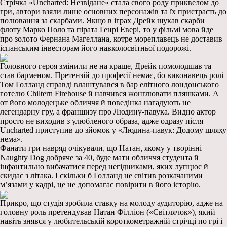
Стрічка «Uncharted: Незвідане» стала свого роду приквелом до
гри, автори взяли лише основних персонажів та їх пристрасть до
полювання за скарбами. Якщо в іграх Дрейк шукав скарби
флоту Марко Поло та пірата Генрі Евері, то у фільмі мова йде
про золото Фернана Магеллана, котре мореплавець не доставив
іспанським інвесторам його навколосвітньої подорожі.
Головного героя змінили не на краще, Дрейк помолодшав та
став барменом. Претензій до професії немає, бо виконавець ролі
Том Голланд справді влаштувався в бар елітного лондонського
готелю Chiltern Firehouse й навчився жонглювати пляшками. А
от його молодецьке обличчя й поведінка нагадують не
легендарну гру, а франшизу про Людину-павука. Видно актор
просто не виходив з улюбленого образа, адже одразу після
Uncharted приступив до зйомок у «Людина-павук: Додому шляху
нема».
Фанати гри навряд очікували, що Натан, якому у творінні
Naughty Dog добряче за 40, буде мати обличчя студента й
інфантильно вибачатися перед негідниками, яких лупцює й
скидає з літака. І скільки б Голланд не світив розкачаними
м’язами у кадрі, це не допомагає повірити в його історію.
Прикро, що студія зробила ставку на молоду аудиторію, адже на
головну роль претендував Натан Філліон («Світлячок»), який
навіть знявся у любительській короткометражній стрічці по грі і