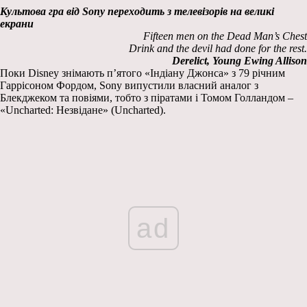
Культова гра від Sony переходить з телевізорів на великі
екрани
Fifteen men on the Dead Man’s Chest
Drink and the devil had done for the rest.
Derelict,
Young
Ewing
Allison
Поки Disney знімають п’ятого «Індіану Джонса» з 79 річним
Гаррісоном Фордом, Sony випустили власний аналог з
Блекджеком та повіями, тобто з піратами і Томом Голландом –
«Uncharted: Незвідане» (Uncharted).
ad