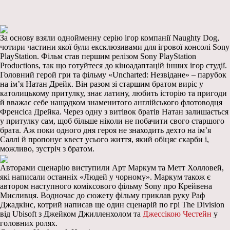
За основу взяли однойменну серію ігор компанії Naughty Dog,
чотири частини якої були ексклюзивами для ігрової консолі Sony
PlayStation. Фільм став першим релізом Sony PlayStation
Productions, так що готуйтеся до кіноадаптацій інших ігор студії.
Головний герой гри та фільму «Uncharted: Незвідане» – парубок
на ім’я Натан Дрейк. Він разом зі старшим братом виріс у
католицькому притулку, знає латину, любить історію та пригоди
й вважає себе нащадком знаменитого англійського флотоводця
Френсіса Дрейка. Через одну з витівок братів Натан залишається
у притулку сам, щоб більше ніколи не побачити свого старшого
брата. Аж поки одного дня героя не знаходить дехто на ім’я
Саллі й пропонує квест усього життя, який обіцяє скарби і,
можливо, зустріч з братом.
Авторами сценарію виступили Арт Маркум та Метт Холловей,
які написали останніх «Людей у чорному». Маркум також є
автором наступного коміксового фільму Sony про Крейвена
Мисливця. Водночас до сюжету фільму приклав руку Раф
Джадкінс, котрий написав ще один сценарій по грі The Division
від Ubisoft з Джейком Джилленхолом та
Джессікою Честейн
у
головних ролях.