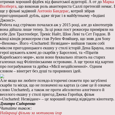
отримав хороший фідбек від фанатської аудиторії. А от до
Марка
Волберга
, що виконав роль авантюриста Саллі претензій немає. І
ще у фільмі задіяний
Антоніо Бандерас
, котрий зібрав
пригодницький дубль, адже зіграє і в майбутньому «Індіані
Джонсі».
Робота над стрічкою почалася аж у 2015 році, але до кінотеатрів
вона дійшла лише тепер. За ці роки пост режисера приміряли на
себе Ден Трахтенберг, Тревіс Найт, Шон Леві та Сет Гордон. В
кінці кінців режисером став Рубен Фляйшер, що зняв для Sony
«Венома». Його «Uncharted: Незвідане» вийшов таким собі
міксом пригодницького екшну у стилі історій Дена Брауна, поки
герої шукають ключі до скарбів у Барселоні, та «Піратів
Карибського моря», коли вони буквально літають на старих
галеонах над Філіппінськими островами. А ще трохи від картин
про пограбування та дрібка «Місії нездійсненної». Одним
словом – вінегрет без душі та проривних ідей.
Але якщо ви любите псевдо-історичні сюжети про загублені
скарби та місця, що не позначені на картах (а саме це й означає
слово Uncharted), а також не проти абсолютно алогічного й
веселого екшну у стилі пригод Джека Горобця, фільм
«Uncharted: Незвідане» – це хороший привід відвідати кінотеатр.
Дмитро Сидоренко
Читайте також:
Найкращі фільми за мотивами ігор