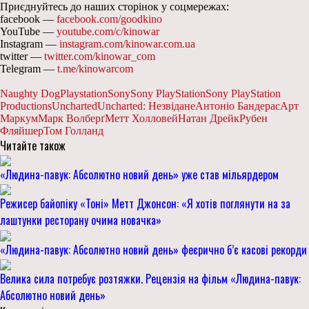
Приєднуйтесь до наших сторінок у соцмережах:
facebook —
facebook.com/goodkino
YouTube —
youtube.com/c/kinowar
Instagram —
instagram.com/kinowar.com.ua
twitter —
twitter.com/kinowar_com
Telegram —
t.me/kinowarcom
Naughty Dog
Playstation
Sony
Sony PlayStation
Sony PlayStation
Productions
Uncharted
Uncharted: Незвідане
Антоніо Бандерас
Арт
Маркум
Марк Волберґ
Метт Холловей
Натан Дрейк
Рубен
Фляйшер
Том Голланд
Читайте також
«Людина-павук: Абсолютно новий день» уже став мільярдером
Режисер байопіку «Тоні» Метт Джонсон: «Я хотів поглянути на за
лаштунки ресторану очима новачка»
«Людина-павук: Абсолютно новий день» феєрично б’є касові рекорди
Велика сила потребує розтяжки. Рецензія на фільм «Людина-павук:
Абсолютно новий день»