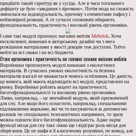
придбати такий гарнітур як у сусіда. Але в часи тотального
дефіциту це було «завдання з зірочкою». Потім мода на схожість
змінилася на індивідуальність, причому з елементами пафосу і
неймовірної розкоші. А от сучасні споживачі обирають
функціональність, практичність і високий рівень ергономіки.
І саме такі модулі пропонує магазин меблів
Mebelok
.
Хоча
ексклюзивні, виконані в авторському дизайні чи з мега
розкішним матеріалами у якості декорів теж доступні. Тобто
меблі на всі смаки і на всі бюджети.
Отже ергономіка і практичність як головні ознаки якісних меблів
Виробники пропонують модулі виконані з екологічних
матеріалів. В сучасних умовах екологічність та безпека
матеріалів взагалі не вважається чимось особливим. Це даність,
це вимога, якій мають відповідати всі модулі, представлені на
ринку. Виробники роблять акцент на практичності,
багатофункціональності та високому рівню ергономіки.
Ліжко, наприклад, – це звичайний модуль, який призначений
для сну. Але якщо його оснастити, наприклад, спеціальними
підліжковими ящиками, які чи то висуваються за допомогою
роликів чи спеціальних телескопічних напрямних, то зразу
можна оцінити його багатофункціональність. Адже окрім
функції місця для сну таке ліжко ще і відіграє роль місця для
зберігання. Це не шафа в її класичному розумінні, не комод, але