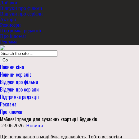
Добірки
Відгуки про фільми
Відгуки про серіали
Актори
Режисери
Підтримка редакції
Про kinowar
Реклама
Go
Новини кіно
Новини серіалів
Відгуки про фільми
Відгуки про серіали
Підтримка редакції
Реклама
Про kinowar
Меблеві тренди для сучасних квартир і будинків
23.06.2026
Новини
Ще не так давно в моді була однаковість. Тобто всі хотіли