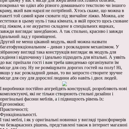
при цьому у вас є місце для зберігання постільної білизни,
покривал чи одіял або різного домашнього текстилю чи іншого
краму, який вам наразі не потрібний. Хтось скаже, що можна в
пакеті той самий крам сховати під звичайне ліжко. Можна, але
естетики в цьому нуль і така кімната, в якій просто щось сховане
під ліжком, а не акуратно складене в спеціальних ящиках,
завжди виглядає занедбаною. А так стильно, красиво і завжди
ідеальний лад у приміщенні.
Другий не менш цікавий модуль, який можна назвати
багатофункціональним – диван з розкладним механізмом. У
зібраному вигляді така конструкція виглядає як модуль для
сидіння і відпочинку і ідеально підходить для вітальні. А уявіть
до вас приїхали гості і вам треба швиденько організувати їм
місце для сну. Ну не розміщувати дорогих гостей на полу! Ні,
якщо у вас розкладний диван, то ви запросто створите зручне
місце для сну для дорослої людини або навіть і двох людей.
І виробники постійно апгрейдять конструкції, розробляють нові
комплектуючі, які не тільки створюють стильні дизайни і
оригінальні фасони меблів, а і підвищують рівень їх:
Ергономіки;
Практичності;
Функціональності.
І такі меблі, і як у оригінальні новинки у вигляді трансформерів
чи безкаркасних рішень, представлені також в інтернет магазині