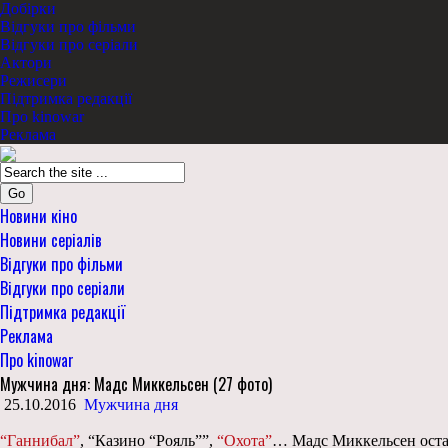
Добірки
Відгуки про фільми
Відгуки про серіали
Актори
Режисери
Підтримка редакції
Про kinowar
Реклама
Go
Новини кіно
Новини серіалів
Відгуки про фільми
Відгуки про серіали
Підтримка редакції
Реклама
Про kinowar
Мужчина дня: Мадс Миккельсен (27 фото)
25.10.2016
Мужчина дня
“Ганнибал”
, “Казино “Рояль””,
“Охота”
… Мадс Миккельсен остави