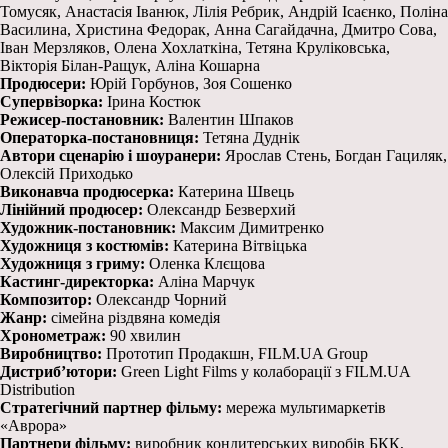
Томусяк, Анастасія Іванюк, Лілія Ребрик, Андрій Ісаєнко, Поліна
Василина, Христина Федорак, Анна Сагайдачна, Дмитро Сова,
Іван Мерзляков, Олена Хохлаткіна, Тетяна Круліковська,
Вікторія Білан-Ращук, Аліна Кошарна
Продюсери:
Юрій Горбунов, Зоя Сошенко
Супервізорка:
Ірина Костюк
Режисер-постановник:
Валентин Шпаков
Операторка-постановниця:
Тетяна Дуднік
Автори сценарію і шоуранери:
Ярослав Стень, Богдан Гациляк,
Олексій Приходько
Виконавча продюсерка:
Катерина Швець
Лінійний продюсер:
Олександр Безверхий
Художник-постановник:
Максим Димитренко
Художниця з костюмів:
Катерина Вітвіцька
Художниця з гриму:
Оленка Клєщова
Кастинг-директорка:
Аліна Марчук
Композитор:
Олександр Чорний
Жанр:
сімейна різдвяна комедія
Хронометраж:
90 хвилин
Виробництво:
Прототип Продакшн, FILM.UA Group
Дистриб’ютори:
Green Light Films у колаборації з FILM.UA
Distribution
Стратегічний партнер фільму:
мережа мультимаркетів
«Аврора»
Партнери фільму:
виробник кондитерських виробів БКК,