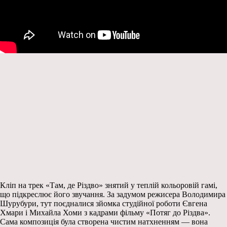
Кліп на трек «Там, де Різдво» знятий у теплій кольоровій гамі,
що підкреслює його звучання. За задумом режисера Володимира
Шурубури, тут поєдналися зйомка студійної роботи Євгена
Хмари і Михайла Хоми з кадрами фільму «Потяг до Різдва».
Сама композиція була створена чистим натхненням — вона