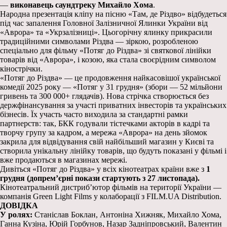
—
виконавець саундтреку Михайло Хома
.
Народна презентація кліпу на пісню «Там, де Різдво» відбудеться
під час запалення Головної Залізничної Ялинки України від
«Аврора» та «Укрзалізниці». Цьогорічну ялинку прикрасили
традиційними символами Різдва — зіркою, розробленою
спеціально для фільму «Потяг до Різдва» зі святкової лінійки
товарів від «Аврора», і козою, яка стала своєрідним символом
кінострічки.
«Потяг до Різдва» — це продовження найкасовішої української
комедії 2025 року — «Потяг у 31 грудня» (збори — 52 мільйони
гривень та 300 000+ глядачів). Нова стрічка створюється без
держфінансування за участі приватних інвесторів та українських
бізнесів. Їх участь часто виходила за стандартні рамки
партнерств: так, БКК годували тістечками акторів в кадрі та
творчу групу за кадром, а мережа «Аврора» на день зйомок
закрила для відвідування свій найбільший магазин у Києві та
створила унікальну лінійку товарів, що будуть показані у фільмі і
вже продаються в магазинах мережі.
Дивіться «Потяг до Різдва» у всіх кінотеатрах країни вже з
1
грудня (допрем’єрні покази стартують з 27 листопада).
Кінотеатральний дистриб’ютор фільмів на території України —
компанія Green Light Films у колаборації з FILM.UA Distribution.
ДОВІДКА
У ролях:
Станіслав Боклан, Антоніна Хижняк, Михайло Хома,
Ганна Кузіна, Юрій Горбунов, Назар Задніпровський, Валентин