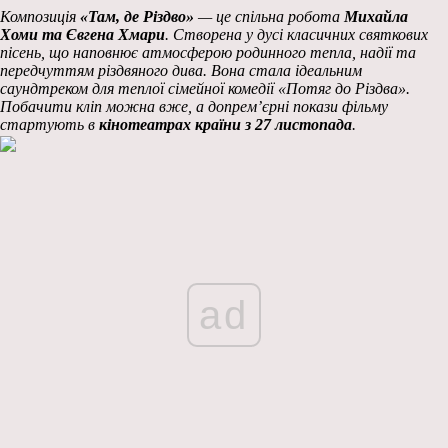
Композиція
«Там, де Різдво»
— це спільна робота
Михайла
Хоми та Євгена Хмари
. Створена у дусі класичних святкових
пісень, що наповнює атмосферою родинного тепла, надії та
передчуттям різдвяного дива. Вона стала ідеальним
саундтреком для теплої сімейної комедії «Потяг до Різдва».
Побачити кліп можна вже, а допрем’єрні покази фільму
стартують в
кінотеатрах країни з 27 листопада
.
ad