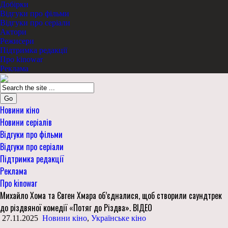
Добірки
Відгуки про фільми
Відгуки про серіали
Актори
Режисери
Підтримка редакції
Про kinowar
Реклама
Go
Новини кіно
Новини серіалів
Відгуки про фільми
Відгуки про серіали
Підтримка редакції
Реклама
Про kinowar
Михайло Хома та Євген Хмара об’єдналися, щоб створили саундтрек
до різдвяної комедії «Потяг до Різдва». ВІДЕО
27.11.2025
Новини кіно
,
Українське кіно