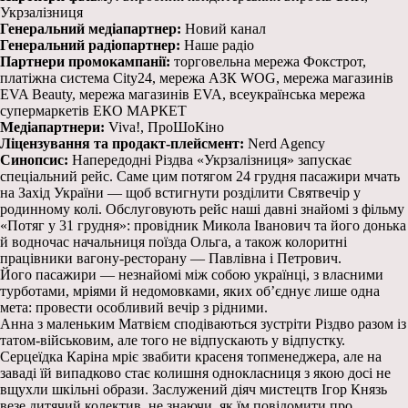
Укрзалізниця
Генеральний медіапартнер:
Новий канал
Генеральний радіопартнер:
Наше радіо
Партнери промокампанії:
торговельна мережа Фокстрот,
платіжна система City24, мережа АЗК WOG, мережа магазинів
EVA Beauty, мережа магазинів EVA, всеукраїнська мережа
супермаркетів ЕКО МАРКЕТ
Медіапартнери:
Viva!, ПроШоКіно
Ліцензування та продакт-плейсмент:
Nerd Agency
Синопсис:
Напередодні Різдва «Укрзалізниця» запускає
спеціальний рейс. Саме цим потягом 24 грудня пасажири мчать
на Захід України — щоб встигнути розділити Святвечір у
родинному колі. Обслуговують рейс наші давні знайомі з фільму
«Потяг у 31 грудня»: провідник Микола Іванович та його донька
й водночас начальниця поїзда Ольга, а також колоритні
працівники вагону-ресторану — Павлівна і Петрович.
Його пасажири — незнайомі між собою українці, з власними
турботами, мріями й недомовками, яких об’єднує лише одна
мета: провести особливий вечір з рідними.
Анна з маленьким Матвієм сподіваються зустріти Різдво разом із
татом-військовим, але того не відпускають у відпустку.
Серцеїдка Каріна мріє звабити красеня топменеджера, але на
заваді їй випадково стає колишня однокласниця з якою досі не
вщухли шкільні образи. Заслужений діяч мистецтв Ігор Князь
везе дитячий колектив, не знаючи, як їм повідомити про