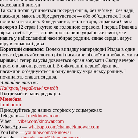
скасований виступ.
Та коли потяг зупиняється посеред снігів, без зв’язку і без надії,
пасажири мають вибір: дратуватися — або обʼєднатися. І тоді
починаються дива. Колядування, теплі історії, справжня Свята
вечеря з 12 страв і кутею як головною стравою. І перша Різдвяна
зірка в небі. Це — історія про головне українське свято, яке
навіть у найскладніші часи збирає родини, єднає серця і дарує
віру в справжні дива.
Короткий синопсис:
Волею випадку напередодні Різдва в один
потяг сідають абсолютно різні пасажири зі своїми проблемами та
мріями, і тепер їм усім доведеться організовувати Святу вечерю
просто в вагоні ресторані. В очікуванні першої зірки всі
пасажири об’єднуються в одну велику українську родину. І
починають ставатися дива.
Читайте також:
Найкращі українські комедії
Підтримайте нашу редакцію:
Монобаза
Інші опції
Приєднуйтесь до наших сторінок у соцмережах:
Telegram —
t.me/kinowarcom
Viber —
viber.com/kinowar.com
WhatsApp —
whatsapp.com/channel/kinowar.com
YouTube —
youtube.com/c/kinowar
threads —
threads.com/@kinowar.com.ua