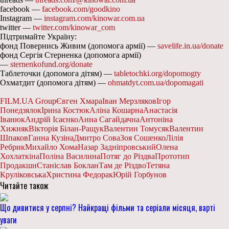
facebook —
facebook.com/goodkino
Instagram —
instagram.com/kinowar.com.ua
twitter —
twitter.com/kinowar_com
Підтримайте Україну:
фонд Повернись Живим (допомога армії) —
savelife.in.ua/donate
фонд Сергія Стерненка (допомога армії)
—
sternenkofund.org/donate
Таблеточки (допомога дітям) —
tabletochki.org/dopomogty
Охматдит (допомога дітям) —
ohmatdyt.com.ua/dopomagati
FILM.UA Group
Євген Хмара
Іван Мерзляков
Ігор
Понедзялок
Ірина Костюк
Аліна Кошарна
Анастасія
Іванюк
Андрій Ісаєнко
Анна Сагайдачна
Антоніна
Хижняк
Вікторія Білан-Ращук
Валентин Томусяк
Валентин
Шпаков
Ганна Кузіна
Дмитро Сова
Зоя Сошенко
Лілія
Ребрик
Михайло Хома
Назар Задніпровський
Олена
Хохлаткіна
Поліна Василина
Потяг до Різдва
Прототип
Продакшн
Станіслав Боклан
Там де Різдво
Тетяна
Круліковська
Христина Федорак
Юрій Горбунов
Читайте також
Що дивитися у серпні? Найкращі фільми та серіали місяця, варті
уваги