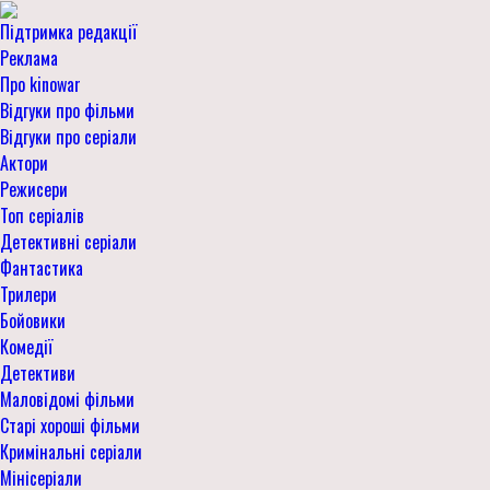
Підтримка редакції
Реклама
Про kinowar
Відгуки про фільми
Відгуки про серіали
Актори
Режисери
Топ серіалів
Детективні серіали
Фантастика
Трилери
Бойовики
Комедії
Детективи
Маловідомі фільми
Старі хороші фільми
Кримінальні серіали
Мінісеріали