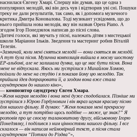
наснилася Євгену Хмарі. Спершу він думав, що це одна з
популярних мелодій, які він десь чув і відтворив уві сні. Пошуки
треку не дали результатів, так само, як і допомога музичного
критика Дмитра Коновалова. Тоді музикант усвідомив, що до
нього прийшла нова мелодія, яку він назвав Opera Piano. А
згодом Ігор Понедзялок написав до пісні слова.
Дитячі голоси, які звучать у пісні, належать дітям з мистецької
школи Маріанни Ільків. Зведення та мастеринг робив Віталій
Телезін.
«
Зазвичай, коли мені сняться мелодії — вони сняться як мелодії.
А тут була пісня. Музична композиція вийшла в моєму шостому
ЕР-альбомі, але не залишала думка, що це має бути пісня. Вона
мене не відпускала. Якось ми зустрілися з Михайлом Хомою,
поїхали до мене на студію і я показав йому цю мелодію. Так
прийшла ідея допрацювати її, а згодом вона вже стала
саундтреком до нашого кіно
»,
—
композитор саундтреку Євген Хмара
.
«
Женя награв мелодію і вона мені дуже сподобалася. Пізніше ми
зустрілися з Юрою Горбуновим і він якраз шукав красиву пісню
для нашого фільму. Я думаю: “Женя показав мені прекрасну
мелодію, а тут потрібно щось подібне — може, це знак?” Я
розповів про це своєму талановитому другу, військовому Ігорю
Понедзялку, і поділився з ним цінностями нашого фільму. І все
склалося — він написав неймовірний текст, а пісня стала
саундтреком “Потяга до Різдва”
»,