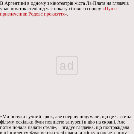
В Аргентині в одному з кінотеатрів міста Ла-Плата на глядачів
упав шматок стелі під час показу гітового горору
«Пункт
призначення: Родове прокляття»
.
ad
«Ми почули гучний грюк, але спершу подумали, що це частина
фільму, оскільки були повністю занурені в дію на екрані. Але
потім почала падати стеля», – згадує глядачка, що постраждала
від інциденту. Фрагменти стелі вдарили жінку в плече, спину,