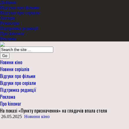
Добірки
Відгуки про фільми
Відгуки про серіали
Актори
Режисери
Підтримка редакції
Про kinowar
Реклама
Go
Новини кіно
Новини серіалів
Відгуки про фільми
Відгуки про серіали
Підтримка редакції
Реклама
Про kinowar
На показі «Пункту призначення» на глядачів впала стеля
26.05.2025
Новини кіно