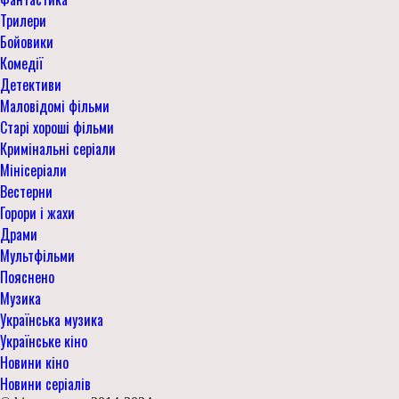
Трилери
Бойовики
Комедії
Детективи
Маловідомі фільми
Старі хороші фільми
Кримінальні серіали
Мінісеріали
Вестерни
Горори і жахи
Драми
Мультфільми
Пояснено
Музика
Українська музика
Українське кіно
Новини кіно
Новини серіалів