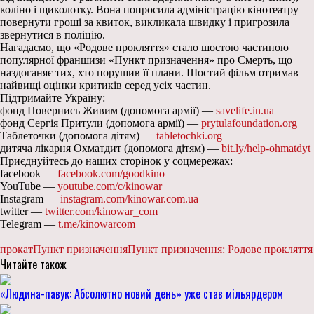
коліно і щиколотку. Вона попросила адміністрацію кінотеатру
повернути гроші за квиток, викликала швидку і пригрозила
звернутися в поліцію.
Нагадаємо, що «Родове прокляття» стало шостою частиною
популярної франшизи «Пункт призначення» про Смерть, що
наздоганяє тих, хто порушив її плани. Шостий фільм отримав
найвищі оцінки критиків серед усіх частин.
Підтримайте Україну:
фонд Повернись Живим (допомога армії) —
savelife.in.ua
фонд Сергія Притули (допомога армії) —
prytulafoundation.org
Таблеточки (допомога дітям) —
tabletochki.org
дитяча лікарня Охматдит (допомога дітям) —
bit.ly/help-ohmatdyt
Приєднуйтесь до наших сторінок у соцмережах:
facebook —
facebook.com/goodkino
YouTube —
youtube.com/c/kinowar
Instagram —
instagram.com/kinowar.com.ua
twitter —
twitter.com/kinowar_com
Telegram —
t.me/kinowarcom
прокат
Пункт призначення
Пункт призначення: Родове прокляття
Читайте також
«Людина-павук: Абсолютно новий день» уже став мільярдером