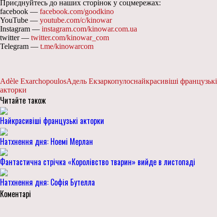
Приєднуйтесь до наших сторінок у соцмережах:
facebook —
facebook.com/goodkino
YouTube —
youtube.com/c/kinowar
Instagram —
instagram.com/kinowar.com.ua
twitter —
twitter.com/kinowar_com
Telegram —
t.me/kinowarcom
Adèle Exarchopoulos
Адель Екзаркопулос
найкрасивіші французькі
акторки
Читайте також
Найкрасивіші французькі акторки
Натхнення дня: Ноемі Мерлан
Фантастична стрічка «Королівство тварин» вийде в листопаді
Натхнення дня: Софія Бутелла
Коментарі