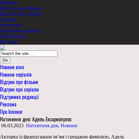
Добірки
Відгуки про фільми
Відгуки про серіали
Актори
Режисери
Підтримка редакції
Про kinowar
Реклама
Go
Новини кіно
Новини серіалів
Відгуки про фільми
Відгуки про серіали
Підтримка редакції
Реклама
Про kinowar
Натхнення дня: Адель Екзаркопулос
06.03.2023
Натхнення дня
,
Новини
Акторка із французьким ім’ям і грецькою фамілією, Адель