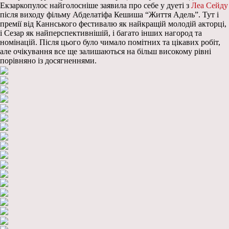
Екзаркопулос найголосніше заявила про себе у дуеті з
Леа Сейду
після виходу фільму Абделатіфа Кешиша “Життя Адель”. Тут і
премії від Каннського фестивалю як найкращій молодій акторці,
і Сезар як найперспективнішій, і багато інших нагород та
номінацій. Після цього було чимало помітних та цікавих робіт,
але очікування все ще залишаються на більш високому рівні
порівняно із досягненнями.