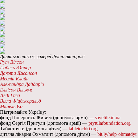
Дивіться також галереї фото акторок:
Рут Вілсон
Ізабель Юппер
Дакота Джонсон
Медлін Клайн
Александра Даддаріо
Еллісон Вільямс
Леді Гага
Вілла Фіцджеральд
Мішель Єо
Підтримайте Україну:
фонд Повернись Живим (допомога армії) —
savelife.in.ua
фонд Сергія Притули (допомога армії) —
prytulafoundation.org
Таблеточки (допомога дітям) —
tabletochki.org
дитяча лікарня Охматдит (допомога дітям) —
bit.ly/help-ohmatdyt