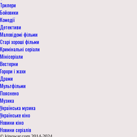
Трилери
Бойовики
Комедії
Детективи
Маловідомі фільми
Старі хороші фільми
Кримінальні серіали
Мінісеріали
Вестерни
Горори і жахи
Драми
Мультфільми
Пояснено
Музика
Українська музика
Українське кіно
Новини кіно
Новини серіалів
© kinowar.com 2014-2024