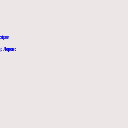
 зірки
ер Лоренс