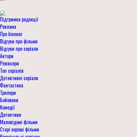
Підтримка редакції
Реклама
Про kinowar
Відгуки про фільми
Відгуки про серіали
Актори
Режисери
Топ серіалів
Детективні серіали
Фантастика
Трилери
Бойовики
Комедії
Детективи
Маловідомі фільми
Старі хороші фільми
Кримінальні серіали