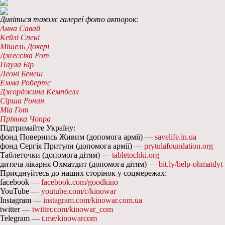
Дивіться також галереї фото акторок:
Анна Савай
Кейлі Спені
Мішель Докері
Джессіка Рот
Паула Бір
Леоні Бенеш
Емма Робертс
Джорджина Кемпбелл
Сірша Ронан
Міа Гот
Пріянка Чопра
Підтримайте Україну:
фонд Повернись Живим (допомога армії) —
savelife.in.ua
фонд Сергія Притули (допомога армії) —
prytulafoundation.org
Таблеточки (допомога дітям) —
tabletochki.org
дитяча лікарня Охматдит (допомога дітям) —
bit.ly/help-ohmatdyt
Приєднуйтесь до наших сторінок у соцмережах:
facebook —
facebook.com/goodkino
YouTube —
youtube.com/c/kinowar
Instagram —
instagram.com/kinowar.com.ua
twitter —
twitter.com/kinowar_com
Telegram —
t.me/kinowarcom