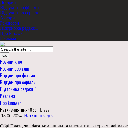
Добірки
Відгуки про фільми
Відгуки про серіали
Актори
Режисери
Підтримка редакції
Про kinowar
Реклама
Go
Новини кіно
Новини серіалів
Відгуки про фільми
Відгуки про серіали
Підтримка редакції
Реклама
Про kinowar
Натхнення дня: Обрі Плаза
18.06.2024
Натхнення дня
Обрі Плаза, як і багатьом іншим талановитим акторкам, які мают