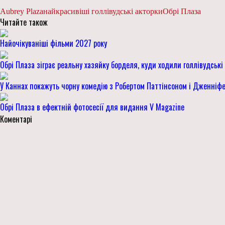
Aubrey Plaza
найкрасивіші голлівудські акторки
Обрі Плаза
Читайте також
Найочікуваніші фільми 2027 року
Обрі Плаза зіграє реальну хазяйку борделя, куди ходили голлівудські
У Каннах покажуть чорну комедію з Робертом Паттінсоном і Дженніф
Обрі Плаза в ефектній фотосесії для видання V Magazine
Коментарі