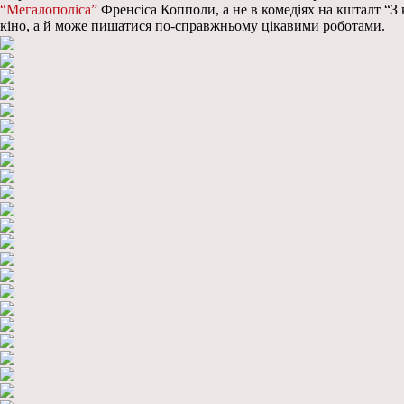
“Мегалополіса”
Френсіса Копполи, а не в комедіях на кшталт “З 
кіно, а й може пишатися по-справжньому цікавими роботами.