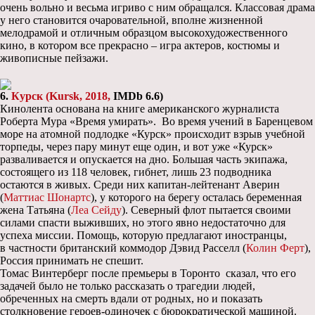
очень вольно и весьма игриво с ним обращался. Классовая драма
у него становится очаровательной, вполне жизненной
мелодрамой и отличным образцом высокохудожественного
кино, в котором все прекрасно – игра актеров, костюмы и
живописные пейзажи.
6.
Курск (Kursk, 2018,
IMDb
6.6)
Кинолента основана на книге американского журналиста
Роберта Мура «Время умирать». Во время учений в Баренцевом
море на атомной подлодке «Курск» происходит взрыв учебной
торпеды, через пару минут еще один, и вот уже «Курск»
разваливается и опускается на дно. Большая часть экипажа,
состоящего из 118 человек, гибнет, лишь 23 подводника
остаются в живых. Среди них капитан-лейтенант Аверин
(
Маттиас Шонартс
), у которого на берегу осталась беременная
жена Татьяна (
Леа Сейду
). Северный флот пытается своими
силами спасти выживших, но этого явно недостаточно для
успеха миссии. Помощь, которую предлагают иностранцы,
в частности британский коммодор Дэвид Расселл (
Колин Ферт
),
Россия принимать не спешит.
Томас Винтерберг после премьеры в Торонто сказал, что его
задачей было не только рассказать о трагедии людей,
обреченных на смерть вдали от родных, но и показать
столкновение героев-одиночек с бюрократической машиной.