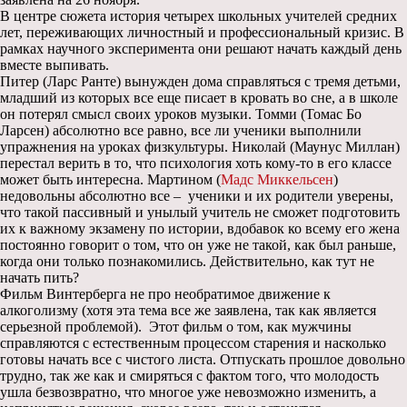
В центре сюжета история четырех школьных учителей средних
лет, переживающих личностный и профессиональный кризис. В
рамках научного эксперимента они решают начать каждый день
вместе выпивать.
Питер (Ларс Ранте) вынужден дома справляться с тремя детьми,
младший из которых все еще писает в кровать во сне, а в школе
он потерял смысл своих уроков музыки. Томми (Томас Бо
Ларсен) абсолютно все равно, все ли ученики выполнили
упражнения на уроках физкультуры. Николай (Маунус Миллан)
перестал верить в то, что психология хоть кому-то в его классе
может быть интересна. Мартином (
Мадс Миккельсен
)
недовольны абсолютно все – ученики и их родители уверены,
что такой пассивный и унылый учитель не сможет подготовить
их к важному экзамену по истории, вдобавок ко всему его жена
постоянно говорит о том, что он уже не такой, как был раньше,
когда они только познакомились. Действительно, как тут не
начать пить?
Фильм Винтерберга не про необратимое движение к
алкоголизму (хотя эта тема все же заявлена, так как является
серьезной проблемой). Этот фильм о том, как мужчины
справляются с естественным процессом старения и насколько
готовы начать все с чистого листа. Отпускать прошлое довольно
трудно, так же как и смиряться с фактом того, что молодость
ушла безвозвратно, что многое уже невозможно изменить, а