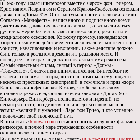
В 1995 году Томас Винтерберг вместе с Ларсом фон Триером,
Кристианом Леврингом и Сереном Крагом-Якобсеном основали
движение «Догма 95». Они выступали против иллюзии в кино.
Согласно «Манифеста», написанного и подписанного всеми
участниками движения, все кинофильмы должны сниматься
ручной камерой без использования декораций, реквизита и
специального освещения. Ко всему прочему, накладывался
запрет на «мнимое действие», что исключало из кинолент сцены
убийств, изнасилований и избиений. Также действие должно
быть только в реальном времени и в реальном месте. И
последнее – в титрах не должно появляться имя режиссера.
Самый известный фильм, снятый в период «Догмы» –
«Торжество». Следуя принципам движения, Винтерберг не
включил свое имя в титры, но это не помешало ему получить
несколько престижных кинопремий, в том числе и приз жюри
Каннского кинофестиваля. К слову, это была последняя
кинолента режиссера, снятая по всем канонам «Догмы 95».
Кинокарьера Винтерберга полна взлетов и падений, но,
несмотря на это, он единственный из догматиков, кого не
затмил «великий и ужасный» Ларс фон Триер, и кто успешно
продолжает свой творческий путь.
В этой статье
kinowar.com
составил список из лучших фильмов
режиссера, в полной мере отражающих особенности
скандинавского кинематографа.
Если вам нравится то, что мы делаем,
поддержите наш проект