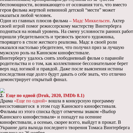
беспомощности, возникающего от осознания того, что вместо
героя фильма жертвой невинной детской “мести” может
оказаться любой человек.
Один из главных плюсов фильма –
Мадс Миккельсен
. Актер
своей игрой помог режиссерскому мастерству Винтерберга
подняться на новый уровень. На смену условности ранних работ
пришли убедительность и трезвость зрелого художника,
творящего в стиле жесткого реализма. Мадс в своей роли
оказался настолько убедителен, что получил приз за лучшую
мужскую роль на Каннском кинофестивале.
Винтербергу удалось снять злободневный фильм о паранойе
родительства и о том, как коллективное бессознательное берет
верх над логикой и правдой. Даже после выяснения истины
последствия еще долго будут давать о себе знать, что отлично
демонстрирует открытый финал.
2.
Еще по одной (Druk, 2020, IMDb 8.1)
Драма
«Еще по одной»
вошла в конкурсную программу
несостоявшегося в этом году Каннского кинофестиваля.
Фильмы из этого списка будут отмечены знаком «Выбор
Каннского кинофестиваля» и попадут на осенние
кинофестивали, а осенью, скорее всего, выйдут в прокат. В
Украине дата выхода последнего творения Томаса Винтерберга
заявлена на 26 ноября.