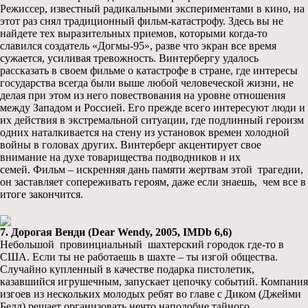
Режиссер, известный радикальными экспериментами в кино, на
этот раз снял традиционный фильм-катастрофу. Здесь вы не
найдете тех выразительных приемов, которыми когда-то
славился создатель «Догмы-95», разве что экран все время
сужается, усиливая тревожность. Винтербергу удалось
рассказать в своем фильме о катастрофе в стране, где интересы
государства всегда были выше любой человеческой жизни, не
делая при этом из него повествования на уровне отношения
между Западом и Россией. Его прежде всего интересуют люди и
их действия в экстремальной ситуации, где подлинный героизм
одних наталкивается на стену из установок времен холодной
войны в головах других. Винтерберг акцентирует свое
внимание на духе товарищества подводников и их
семей. Фильм – искренняя дань памяти жертвам этой трагедии,
он заставляет сопереживать героям, даже если знаешь, чем все в
итоге закончится.
7. Дорогая Венди (Dear Wendy, 2005, IMDb 6,6)
Небольшой провинциальный шахтерский городок где-то в
США. Если ты не работаешь в шахте – ты изгой общества.
Случайно купленный в качестве подарка пистолетик,
казавшийся игрушечным, запускает цепочку событий. Компания
изгоев из нескольких молодых ребят во главе с Диком (Джейми
Белл) решает организовать нечто наподобие тайного