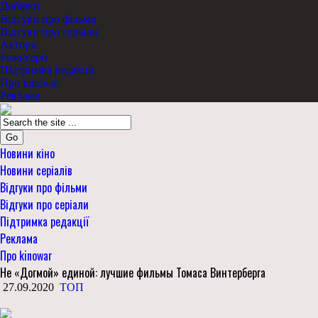
Добірки
Відгуки про фільми
Відгуки про серіали
Актори
Режисери
Підтримка редакції
Про kinowar
Реклама
Go
Новини кіно
Новини серіалів
Відгуки про фільми
Відгуки про серіали
Підтримка редакції
Реклама
Про kinowar
Не «Догмой» единой: лучшие фильмы Томаса Винтерберга
27.09.2020
ТОП