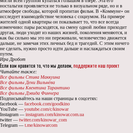
могли всей группой купаться голышом в озере. Эта его
ностальгия проявляется не только в визуальном ряде, но и в
атмосфере свободы, которой пропитан фильм. В «Коммуне» он
исследует взаимодействие человека с социумом. На примере
жителей одной квартиры он показывает то, что все всегда
изменчиво: пары расходятся, на смену одной любви приходит
другая, люди уходят из наших жизней, поколения меняются, и
как бы сильно мы это ни переживали, человечество движется
дальше, не замечая этих личных бед и трагедий. С этим ничего
не сделать, нужно просто идти дальше и наслаждаться своим
путем.
Ира Дробот
Если вам нравится то, что мы делаем,
поддержите наш проект
Читайте также:
Все фильмы Стива Маккуина
Все фильмы Дени Вильнёва
Все фильмы Квентина Тарантино
Все фильмы Дэвида Финчера
Подписывайтесь на наши страницы в соцсетях:
facebook —
facebook.com/goodkino
YouTube —
youtube.com/c/kinowar
Instagram —
instagram.com/kinowar.com.ua
twitter —
twitter.com/kinowar_com
Telegram —
t.me/kinowarcom