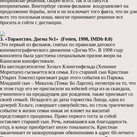
непринятые решения, скорее всего, так и останутся
непринятыми. Винтерберг своим фильмом воодушевляет на
продолжение борьбы, хотя и не исключает того факта, что не для
всех это посильная ноша, многие принимают решение все
бросить и сойти с дистанции.
3. «Торжество. Догма №1» (Festen, 1998, IMDb 8.0)
Это первый из фильмов, снятых по правилам датского
кинематографического движения «Догма 95». В 1998 году
кинолента была удостоена специальным призом жюри на
Каннском кинофестивале.
На шестидесятилетие Хельге Клингенфельда (Хеннинг
Моритцен) съезжается вся семья. Его старший сын Кристиан
(Ульрих Томсен) приезжает ради этого события из Парижа.
Младший сын – Микаэль (Томас Бо Ларсен), несмотря на то, что
в этом году его не пригласили на юбилей отца из-за скандала,
учиненного на предыдущем дне рождения, также приезжает со
своей семьей. Незадолго до даты торжества Линда, одна из
дочерей Хельге, совершает самоубийство, но столь трагическое
событие в жизни семьи никак не влияет на масштаб
предстоящего праздника. Право первого тоста за собой
оставляет старший сын. Речь, начавшаяся как благодарность
отцу, в конце приобретает иную тональность. Кристиан
заканчивает ее шокирующими обвинениями в адрес 60-летнего