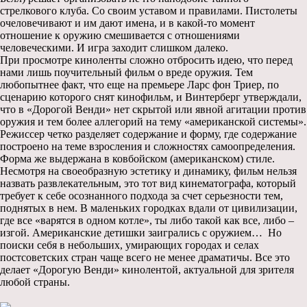
стрелкового клуба. Со своим уставом и правилами. Пистолеты
очеловечивают и им дают имена, и в какой-то момент
отношение к оружию смешивается с отношениями
человеческими. И игра заходит слишком далеко.
При просмотре киноленты сложно отбросить идею, что перед
нами лишь поучительный фильм о вреде оружия. Тем
любопытнее факт, что еще на премьере Ларс фон Триер, по
сценарию которого снят кинофильм, и Винтерберг утверждали,
что в «Дорогой Венди» нет скрытой или явной агитации против
оружия и тем более аллегорий на тему «американской системы».
Режиссер четко разделяет содержание и форму, где содержание
построено на теме взросления и сложностях самоопределения.
Форма же выдержана в ковбойском (американском) стиле.
Несмотря на своеобразную эстетику и динамику, фильм нельзя
назвать развлекательным, это тот вид кинематографа, который
требует к себе осознанного подхода за счет серьезности тем,
поднятых в нем. В маленьких городках вдали от цивилизации,
где все «варятся в одном котле», ты либо такой как все, либо –
изгой. Американские детишки заигрались с оружием… Но
поиски себя в небольших, умирающих городах и селах
постсоветских стран чаще всего не менее драматичы. Все это
делает «Дорогую Венди» кинолентой, актуальной для зрителя
любой страны.