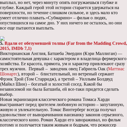
выплыл, но нет, через минуту опять погружаешься глубже и
глубже. Каждый герой этой истории старается удержаться на
поверхности, но течение слишком сильное, и здесь мало кто
умеет отлично плавать.«Субмарино» – фильм о людях,
опустившихся на самое дно. У них ничего не осталось, но они
все еще пытаются выплыть.
5.
Вдали
от
обезумевшей
толпы
(Far from the Madding Crowd,
2015, IMDb 7,1)
Викторианская Англия, Батшеба Эвердин (Кэри Маллиган) —
самостоятельная девушка с характером и владелица фермерского
хозяйства. Ее красота, прямота, ум и характер привлекают сразу
трех мужчин. Первый – заводчик овец Габриель Оак (
Маттиас
Шонартс
), второй – блистательный, но ветреный сержант
Фрэнк Трой (Том Старридж), а третий – Уилльям Болдвуд
(Майкл Шин) – богатый и холостой сосед. Какой бы
независимой ни была Батшиба, ей все-таки придется сделать
выбор.
Новая экранизация классического романа Томаса Харди
выстраивает перед зрителем любовную историю – запутанную,
живую и увлекательную. Томас Винтерберг всегда получал
удовольствие от выворачивания наизнанку законов серьезного,
классического кино. Роман Харди его завораживал, но фильм
потому и получается таким живым и бодрым, что режиссер