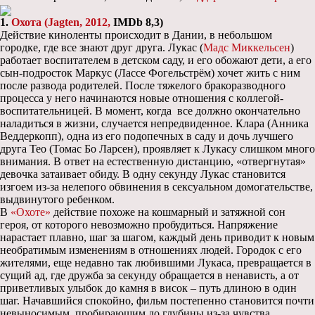
1.
Охота (Jagten, 2012,
IMDb
8,3)
Действие киноленты происходит в Дании, в небольшом
городке, где все знают друг друга. Лукас (
Мадс Миккельсен
)
работает воспитателем в детском саду, и его обожают дети, а его
сын-подросток Маркус (Лассе Фогельстрём) хочет жить с ним
после развода родителей. После тяжелого бракоразводного
процесса у него начинаются новые отношения с коллегой-
воспитательницей. В момент, когда все должно окончательно
наладиться в жизни, случается непредвиденное. Клара (Анника
Веддеркопп), одна из его подопечных в саду и дочь лучшего
друга Тео (Томас Бо Ларсен), проявляет к Лукасу слишком много
внимания. В ответ на естественную дистанцию, «отвергнутая»
девочка затаивает обиду. В одну секунду Лукас становится
изгоем из-за нелепого обвинения в сексуальном домогательстве,
выдвинутого ребенком.
В
«Охоте»
действие похоже на кошмарный и затяжной сон
героя, от которого невозможно пробудиться. Напряжение
нарастает плавно, шаг за шагом, каждый день приводит к новым
необратимым изменениям в отношениях людей. Городок с его
жителями, еще недавно так любившими Лукаса, превращается в
сущий ад, где дружба за секунду обращается в ненависть, а от
приветливых улыбок до камня в висок – путь длиною в один
шаг. Начавшийся спокойно, фильм постепенно становится почти
невыносимым, пробирающим до глубины из-за чувства