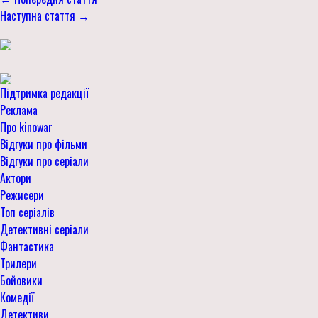
Наступна стаття →
Підтримка редакції
Реклама
Про kinowar
Відгуки про фільми
Відгуки про серіали
Актори
Режисери
Топ серіалів
Детективні серіали
Фантастика
Трилери
Бойовики
Комедії
Детективи