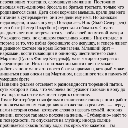
переживших трагедию, сломавшую им жизни. Постоянно
пьющая мать-одиночка бросала на братьев третьего, только что
родившегося сына. Дети сами кормили малыша, крали для него
питание в супермаркете, они же дали ему имя. Но однажды
недоглядели, и малыш умер. Повзрослев, Ник (Якоб Седергрен)
и его брат (Петер Плаугборг) перестали общаться. Спустя
двадцать лет они встречаются у гроба своей непутевой матери.
У каждого своя, не слишком счастливая жизнь. Ник отсидел в
тюрьме за то, что избил бросившую его девушку, и теперь живет
в дешевом хостеле на краю Копенгагена. Младший брат –
наркоман, воспитывающий в одиночку шестилетнего сына
Мартина (Густав Фишер Кьерульф), мать которого умерла от
передозировки. Ник на протяжении многих лет не может
добиться понимания от своего брата-наркомана, который может
лишиться прав опеки над Мартином, названного так в память об
умершем брате.
Название фильма отсылает к разновидности тюремной пытки,
суть которой в том, что человека погружают головой в воду до
тех пор, пока он не начинает терять сознание.
Томас Винтерберг снял фильм в стилистике своих ранних работ
и по всем канонам скандинавского жесткого реализма — перед
нами история семьи, которую сложно назвать семьёй, история
жизни, которая так мало похожа на жизнь. «Субмарино» идёт то
к поверхности, то опускается на глубину, иногда солнце
пробивается сквозь толщу воды так ярко, что кажется – ты