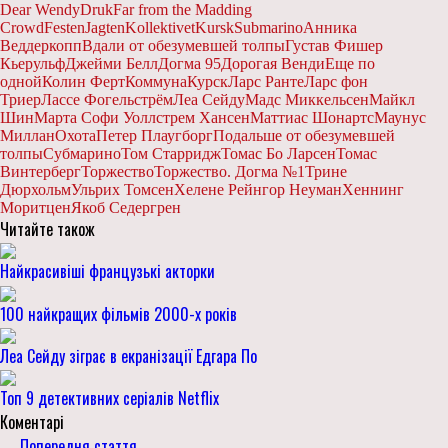
Dear Wendy
Druk
Far from the Madding
Crowd
Festen
Jagten
Kollektivet
Kursk
Submarino
Анника
Веддеркопп
Вдали от обезумевшей толпы
Густав Фишер
Кьерульф
Джейми Белл
Догма 95
Дорогая Венди
Еще по
одной
Колин Ферт
Коммуна
Курск
Ларс Ранте
Ларс фон
Триер
Лассе Фогельстрём
Леа Сейду
Мадс Миккельсен
Майкл
Шин
Марта Софи Уоллстрем Хансен
Маттиас Шонартс
Маунус
Миллан
Охота
Петер Плаугборг
Подальше от обезумевшей
толпы
Субмарино
Том Старридж
Томас Бо Ларсен
Томас
Винтерберг
Торжество
Торжество. Догма №1
Трине
Дюрхольм
Ульрих Томсен
Хелене Рейнгор Неуман
Хеннинг
Моритцен
Якоб Седергрен
Читайте також
Найкрасивіші французькі акторки
100 найкращих фільмів 2000-х років
Леа Сейду зіграє в екранізації Едгара По
Топ 9 детективних серіалів Netflix
Коментарі
← Попередня стаття