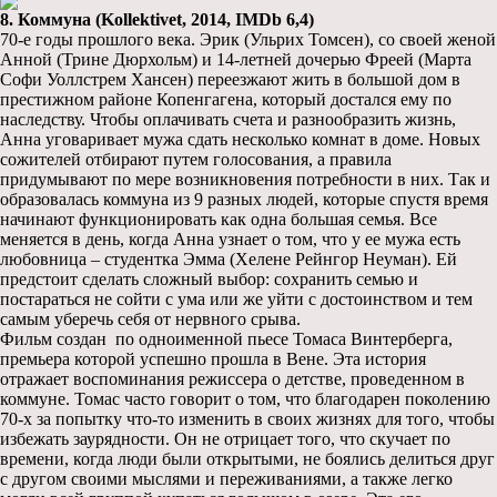
8. Коммуна (Kollektivet, 2014, IMDb 6,4)
70-е годы прошлого века. Эрик (Ульрих Томсен), со своей женой
Анной (Трине Дюрхольм) и 14-летней дочерью Фреей (Марта
Софи Уоллстрем Хансен) переезжают жить в большой дом в
престижном районе Копенгагена, который достался ему по
наследству. Чтобы оплачивать счета и разнообразить жизнь,
Анна уговаривает мужа сдать несколько комнат в доме. Новых
сожителей отбирают путем голосования, а правила
придумывают по мере возникновения потребности в них. Так и
образовалась коммуна из 9 разных людей, которые спустя время
начинают функционировать как одна большая семья. Все
меняется в день, когда Анна узнает о том, что у ее мужа есть
любовница – студентка Эмма (Хелене Рейнгор Неуман). Ей
предстоит сделать сложный выбор: сохранить семью и
постараться не сойти с ума или же уйти с достоинством и тем
самым уберечь себя от нервного срыва.
Фильм создан по одноименной пьесе Томаса Винтерберга,
премьера которой успешно прошла в Вене. Эта история
отражает воспоминания режиссера о детстве, проведенном в
коммуне. Томас часто говорит о том, что благодарен поколению
70-х за попытку что-то изменить в своих жизнях для того, чтобы
избежать заурядности. Он не отрицает того, что скучает по
времени, когда люди были открытыми, не боялись делиться друг
с другом своими мыслями и переживаниями, а также легко