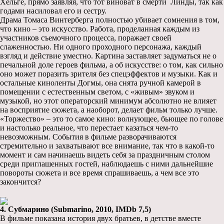
Хельге, прямо заявляя, что тот виноват в смерти Линды, так как
годами насиловал его и сестру.
Драма Томаса Винтерберга полностью убивает сомнения в том,
что кино – это искусство. Работа, проделанная каждым из
участников съемочного процесса, поражает своей
слаженностью. Ни одного проходного персонажа, каждый
взгляд и действие уместно. Картина заставляет задуматься не о
печальной доле героев фильма, а об искусстве: о том, как сильно
оно может поразить зрителя без спецэффектов и музыки. Как и
остальные киноленты Догмы, она снята ручной камерой в
помещении с естественным светом, с «живым» звуком и
музыкой, но этот операторский минимум абсолютно не влияет
на восприятие сюжета, а наоборот, делает фильм только лучше.
«Торжество» – это то самое кино: волнующее, бьющее по голове
и настолько реальное, что перестает казаться чем-то
невозможным. События в фильме разворачиваются
стремительно и захватывают все внимание, так что в какой-то
момент и сам начинаешь видеть себя за праздничным столом
среди приглашенных гостей, наблюдаешь с ними дальнейшие
повороты сюжета и все время спрашиваешь, а чем все это
закончится?
4. Субмарино (Submarino, 2010, IMDb 7,5)
В фильме показана история двух братьев, в детстве вместе