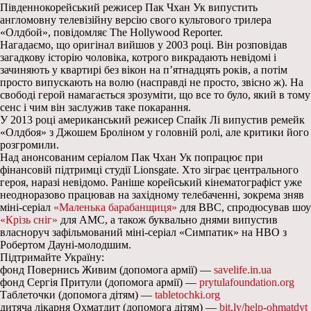
Південнокорейський режисер Пак Чхан Ук випустить
англомовну телевізійну версію свого культового трилера
«Олдбой», повідомляє The Hollywood Reporter.
Нагадаємо, що оригінал вийшов у 2003 році. Він розповідав
загадкову історію чоловіка, котрого викрадають невідомі і
зачиняють у квартирі без вікон на п’ятнадцять років, а потім
просто випускають на волю (насправді не просто, звісно ж). На
свободі герой намагається зрозуміти, що все то було, який в тому
сенс і чим він заслужив таке покарання.
У 2013 році американський режисер Спайк Лі випустив ремейк
«Олдбоя» з Джошем Броліном у головній ролі, але критики його
розгромили.
Над анонсованим серіалом Пак Чхан Ук попрацює при
фінансовій підтримці студії Lionsgate. Хто зіграє центрального
героя, наразі невідомо. Раніше корейський кінематографіст уже
неодноразово працював на західному телебаченні, зокрема зняв
міні-серіал
«Маленька барабанщиця»
для BBC, спродюсував шоу
«Крізь сніг»
для AMC, а також буквально днями випустив
власноруч зафільмований міні-серіал «Симпатик» на HBO з
Робертом Дауні-молодшим.
Підтримайте Україну:
фонд Повернись Живим (допомога армії) —
savelife.in.ua
фонд Сергія Притули (допомога армії) —
prytulafoundation.org
Таблеточки (допомога дітям) —
tabletochki.org
дитяча лікарня Охматдит (допомога дітям) —
bit.ly/help-ohmatdyt