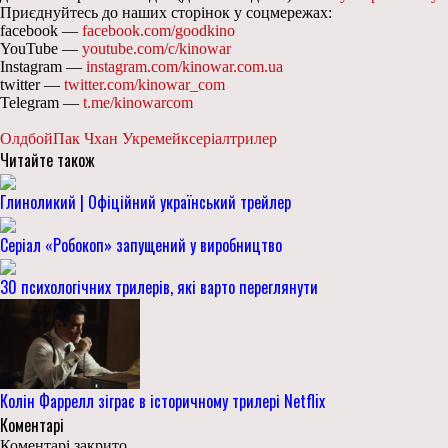
Приєднуйтесь до наших сторінок у соцмережах:
facebook —
facebook.com/goodkino
YouTube —
youtube.com/c/kinowar
Instagram —
instagram.com/kinowar.com.ua
twitter —
twitter.com/kinowar_com
Telegram —
t.me/kinowarcom
Олдбой
Пак Чхан Ук
ремейк
серіал
трилер
Читайте також
Глиноликий | Офіційний український трейлер
Серіал «Робокоп» запущений у виробництво
30 психологічних трилерів, які варто переглянути
Колін Фаррелл зіграє в історичному трилері Netflix
Коментарі
Коментарі закрито.