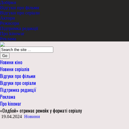
Добірки
Відгуки про фільми
Відгуки про серіали
Актори
Режисери
Підтримка редакції
Про kinowar
Реклама
Go
Новини кіно
Новини серіалів
Відгуки про фільми
Відгуки про серіали
Підтримка редакції
Реклама
Про kinowar
«Олдбой» отримає ремейк у форматі серіалу
19.04.2024
Новини