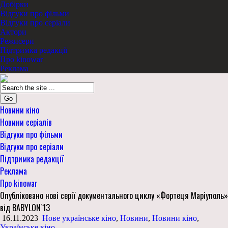
Добірки
Відгуки про фільми
Відгуки про серіали
Актори
Режисери
Підтримка редакції
Про kinowar
Реклама
Go
Новини кіно
Новини серіалів
Відгуки про фільми
Відгуки про серіали
Підтримка редакції
Реклама
Про kinowar
Опубліковано нові серії документального циклу «Фортеця Маріуполь»
від BABYLON`13
16.11.2023
Нове українське кіно
,
Новини
,
Новини кіно
,
Українське кіно