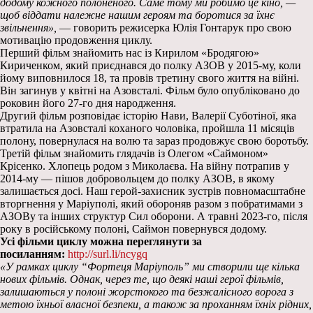
додому кожного полоненого. Саме тому ми робимо це кіно, —
щоб віддати належне нашим героям та боротися за їхнє
звільнення»,
— говорить режисерка Юлія Гонтарук про свою
мотивацію продовження циклу.
Перший фільм знайомить нас із Кирилом «Бродягою»
Кириченком, який приєднався до полку АЗОВ у 2015-му, коли
йому виповнилося 18, та провів третину свого життя на війні.
Він загинув у квітні на Азовсталі. Фільм було опубліковано до
роковин його 27-го дня народження.
Другий фільм розповідає історію Нави, Валерії Суботіної, яка
втратила на Азовсталі коханого чоловіка, пройшла 11 місяців
полону, повернулася на волю та зараз продовжує свою боротьбу.
Третій фільм знайомить глядачів із Олегом «Саймоном»
Крісенко. Хлопець родом з Миколаєва. На війну потрапив у
2014-му — пішов добровольцем до полку АЗОВ, в якому
залишається досі. Наш герой-захисник зустрів повномасштабне
вторгнення у Маріуполі, який обороняв разом з побратимами з
АЗОВу та інших структур Сил оборони. А травні 2023-го, після
року в російському полоні, Саймон повернувся додому.
Усі фільми циклу можна переглянути за
посиланням:
http://surl.li/ncygq
«У рамках циклу “Фортеця Маріуполь” ми створили ще кілька
нових фільмів. Однак, через те, що деякі наші герої фільмів,
залишаються у полоні жорстокого та безжалісного ворога з
метою їхньої власної безпеки, а також за проханням їхніх рідних,