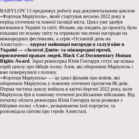
BABYLON`13 продовжує роботу над документальним циклом
«Фортеця Маріуполь», який стартував весною 2022 року в
період оточення та повної ізоляції міста. Цикл уже здобув
визнання в Україні та світі. Фільми, що входять до проєкту, були
показані по всьому світу та отримали численні нагороди на
міжнародних фестивалях, а серія «Останній день на
Азовсталі»—
лауреат найвищої нагороди в галузі кіно в
Україні — «Золотої Дзиґи» та міжнародної премії,
присвяченої правам людей,
Black
Cat
Documentary
Human
Rights
Award
. Зараз режисерка Юлія Гонтарук готує ще кілька
серій циклу про бійців полку Азов, які обороняли Маріуполь і
вже повернулися з полону.
«Фортеця Маріуполь» — це цикл фільмів про воїнів, які
обороняли Маріуполь у повному оточенні протягом 86 днів.
Перша частина циклу вийшла в квітні-березні 2022 року, коли
Маріуполь був в повному оточенні російськими військами. Від
початку облоги режисерка Юлія Гонтарук вела розмови з
бійцями полку «Азов», розкриваючи їхні портрети, та
розповідала світові про героїв Азовсталі.