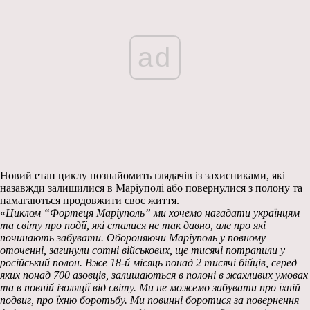
ad
Новий етап циклу познайомить глядачів із захисниками, які
назавжди залишилися в Маріуполі або повернулися з полону та
намагаються продовжити своє життя.
«
Циклом “Фортеця Маріуполь” ми хочемо нагадати українцям
та світу про події, які сталися не так давно, але про які
починають забувати. Обороняючи Маріуполь у повному
оточенні, загинули сотні військових, ще тисячі потрапили у
російський полон. Вже 18-й місяць понад 2 тисячі бійців, серед
яких понад 700 азовців, залишаються в полоні в жахливих умовах
та в повній ізоляції від світу. Ми не можемо забувати про їхній
подвиг, про їхню боротьбу. Ми повинні боротися за повернення