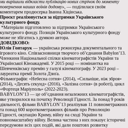
ми вирішили відкласти публікацію нових стрічок до моменту
повернення наших воїнів додому»,
— поділилася своїм
коментарем продюсерка Іванна Хіцінська.
Проєкт реалізовується за підтримки Українського
культурного фонду.
*Матеріали підготовлено за підтримки Українського
культурного фонду. Позиція Українського культурного фонду
може не збігатись з думкою автора.
ДОВІДКОВО:
Юлія Гонтарук
— українська режисерка документального та
ігрового кіно. Співзасновниця творчого об’єднання Babylon’13.
Членкиня Національної спілки кінематографістів України та
Української Кіноакадемії. У 2015 році — номінантка на
Шевченківську премію у галузі кінематографу. У 2023 році –
лауреатка премії Золота Дзиґа.
Фільмографія: «Небесна сотня» (2014), «Сильніше, ніж зброя»
(2014), «Десять секунд» (2016), «Залізна сотня» (в роботі), цикл
«Фортеця Маріуполь» (2022-2023).
BABYLON’13 — це об’єднання незалежних кінематографістів,
яке утворилося на початку Революції Гідності. За понад 9 років
діяльності, фільми BABYLON`13 реалізував 11 повнометражних
та понад 600 короткометражних фільмів про Революцію
Гідності, окупацію Криму, війну на сході України та
повномасштабну війну. Велика частина з них показує історичні
передумови всіх цих подій, які дали поштовх розвитку