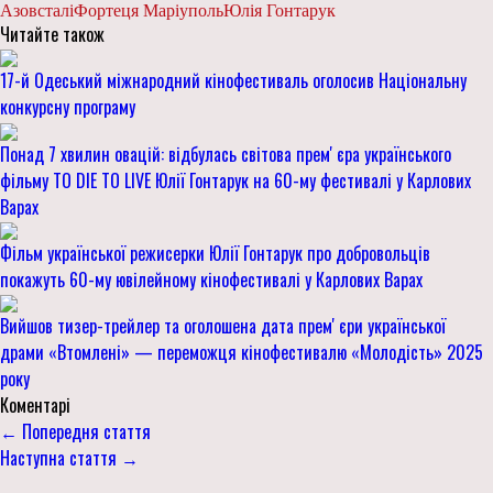
Азовсталі
Фортеця Маріуполь
Юлія Гонтарук
Читайте також
17-й Одеський міжнародний кінофестиваль оголосив Національну
конкурсну програму
Понад 7 хвилин овацій: відбулась світова премʼєра українського
фільму TO DIE TO LIVE Юлії Гонтарук на 60-му фестивалі у Карлових
Варах
Фільм української режисерки Юлії Гонтарук про добровольців
покажуть 60-му ювілейному кінофестивалі у Карлових Варах
Вийшов тизер-трейлер та оголошена дата премʼєри української
драми «Втомлені» — переможця кінофестивалю «Молодість» 2025
року
Коментарі
← Попередня стаття
Наступна стаття →