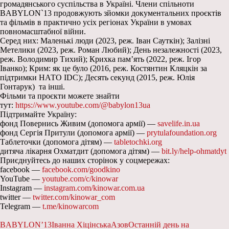
громадянського суспільства в Україні. Члени спільноти
BABYLON`13 продовжують зйомки документальних проєктів
та фільмів в практично усіх регіонах України в умовах
повномасштабної війни.
Серед них: Маленькі люди (2023, реж. Іван Сауткін); Залізні
Метелики (2023, реж. Роман Любий); День незалежності (2023,
реж. Володимир Тихий); Крихка пам’ять (2022, реж. Ігор
Іванко); Крим: як це було (2016, реж. Костянтин Кляцкін за
підтримки НАТО IDC); Десять секунд (2015, реж. Юлія
Гонтарук) та інші.
Фільми та проєкти можете знайти
тут:
https://www.youtube.com/@babylon13ua
Підтримайте Україну:
фонд Повернись Живим (допомога армії) —
savelife.in.ua
фонд Сергія Притули (допомога армії) —
prytulafoundation.org
Таблеточки (допомога дітям) —
tabletochki.org
дитяча лікарня Охматдит (допомога дітям) —
bit.ly/help-ohmatdyt
Приєднуйтесь до наших сторінок у соцмережах:
facebook —
facebook.com/goodkino
YouTube —
youtube.com/c/kinowar
Instagram —
instagram.com/kinowar.com.ua
twitter —
twitter.com/kinowar_com
Telegram —
t.me/kinowarcom
BABYLON’13
Іванна Хіцінська
Азов
Останній день на