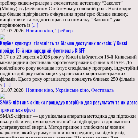
трейлер екшен-трилера з елементами детективу “Заколот”
(Mutiny) із Джейсоном Стейтемом у головній ролі. Нові кадри
ще більше підігрівають очікування прем’єри: більше екшену,
вищі ставки та жодного права на помилку. “Заколот” уже
порівнюють із
[...]
21.07.2026
Новини кіно
,
Трейлер
Клубна культура, тілесність та більше доступних показів: У Києві
пройде 15-й міжнародний фестиваль KISFF
З 17 по 23 вересня 2026 року у Києві відбудеться 15-й Київський
міжнародний фестиваль короткометражних фільмів KISFF. До
ювілейного року команда готує спеціальну програму, індустрійні
події та добірку найкращих українських короткометражних
фільмів. Цього року організатори покажуть близько 250 фільмів
у
[...]
21.07.2026
Новини кіно
,
Українське кіно
,
Фестиваль
SMAS-ліфтинг: скільки процедур потрібно для результату та як довго
тримається ефект
SMAS-ліфтинг — це унікальна апаратна методика для підтяжки
овалу обличчя, омолодження шиї та підборіддя за допомогою
ультразвукової енергії. Метод працює з глибоким м’язовим
каркасом, який утримує тканини зсередини, на відміну від