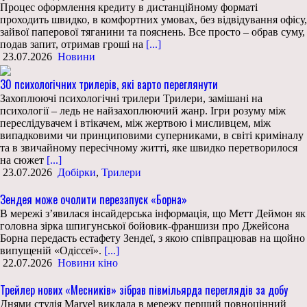
Процес оформлення кредиту в дистанційному форматі
проходить швидко, в комфортних умовах, без відвідування офісу,
зайвої паперової тяганини та пояснень. Все просто – обрав суму,
подав запит, отримав гроші на
[...]
23.07.2026
Новини
30 психологічних трилерів, які варто переглянути
Захоплюючі психологічні трилери Трилери, замішані на
психології – ледь не найзахоплюючий жанр. Ігри розуму між
переслідувачем і втікачем, між жертвою і мисливцем, між
випадковими чи принциповими суперниками, в світі криміналу
та в звичайному пересічному житті, яке швидко перетворилося
на сюжет
[...]
23.07.2026
Добірки
,
Трилери
Зендея може очолити перезапуск «Борна»
В мережі з’явилася інсайдерська інформація, що Метт Деймон як
головна зірка шпигунської бойовик-франшизи про Джейсона
Борна передасть естафету Зендеї, з якою співпрацював на щойно
випущеній «Одіссеї».
[...]
22.07.2026
Новини кіно
Трейлер нових «Месників» зібрав півмільярда переглядів за добу
Днями студія Marvel виклала в мережу перший повноцінний