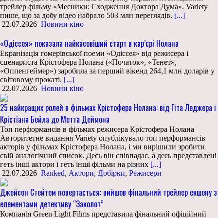
трейлер фільму «Месники: Сходження Доктора Дума». Variety
пише, що за добу відео набрало 503 млн переглядів.
[...]
22.07.2026
Новини кіно
«Одіссея» показала найкасовіший старт в кар’єрі Нолана
Екранізація гомерівської поеми «Одіссея» від режисера і
сценариста Крістофера Нолана («Початок», «Тенет»,
«Оппенгеймер») заробила за перший вікенд 264,1 млн доларів у
світовому прокаті.
[...]
22.07.2026
Новини кіно
25 найкращих ролей в фільмах Крістофера Нолана: від Гіта Леджера і
Крістіана Бейла до Метта Деймона
Топ перформансів в фільмах режисера Крістофера Нолана
Авторитетне видання Variety опублікувало топ перформансів
акторів у фільмах Крістофера Нолана, і ми вирішили зробити
свій аналогічний список. Десь він співпадає, а десь представлені
геть інші актори і геть інші фільми на різних
[...]
22.07.2026
Ranked
,
Актори
,
Добірки
,
Режисери
Джейсон Стейтем повертається: вийшов фінальний трейлер екшену з
елементами детективу “Заколот”
Компанія Green Light Films представила фінальний офіційний