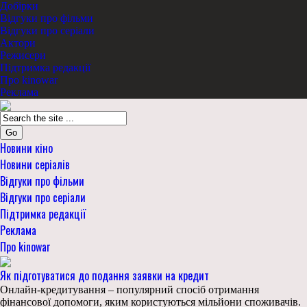
Добірки
Відгуки про фільми
Відгуки про серіали
Актори
Режисери
Підтримка редакції
Про kinowar
Реклама
Go
Новини кіно
Новини серіалів
Відгуки про фільми
Відгуки про серіали
Підтримка редакції
Реклама
Про kinowar
Як підготуватися до подання заявки на кредит
Онлайн-кредитування – популярний спосіб отримання
фінансової допомоги, яким користуються мільйони споживачів.