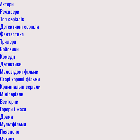
Актори
Режисери
Топ серіалів
Детективні серіали
Фантастика
Трилери
Бойовики
Комедії
Детективи
Маловідомі фільми
Старі хороші фільми
Кримінальні серіали
Мінісеріали
Вестерни
Горори і жахи
Драми
Мультфільми
Пояснено
Музика