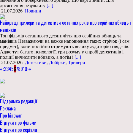
звичайного поверхневого догляду. Що варто знати: Для
досягнення результату
[...]
21.07.2026
Новини
Найкращі трилери та детективи останніх років про серійних вбивць і
маніяків
Топ фільмів останнього десятиліття про серійних вбивць та
маніяків Незважаючи на важке наповнення таких стрічок (і сам
предмет), вони постійно отримують велику аудиторію глядачів.
Адже тут багато психології, гри розуму у спробі детективів і
поліції вичислити вбивцю, а потім і
[...]
21.07.2026
Детективи
,
Добірки
,
Трилери
«
‹
2
3
4
5
6
7
8
9
10
›
»
Підтримка редакції
Реклама
Про kinowar
Відгуки про фільми
Відгуки про серіали