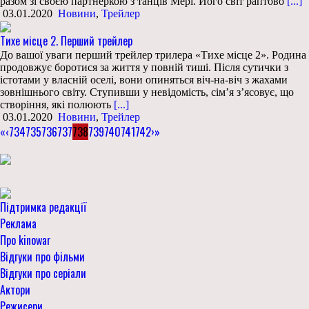
разом зі своєю партнеркою з танців Мері. Його світ раптово
[...]
03.01.2020
Новини
,
Трейлер
Тихе місце 2. Перший трейлер
До вашої уваги перший трейлер трилера «Тихе місце 2». Родина
продовжує боротися за життя у повній тиші. Після сутички з
істотами у власній оселі, вони опиняться віч-на-віч з жахами
зовнішнього світу. Ступивши у невідомість, сім’я з’ясовує, що
створіння, які полюють
[...]
03.01.2020
Новини
,
Трейлер
«
‹
734
735
736
737
738
739
740
741
742
›
»
Підтримка редакції
Реклама
Про kinowar
Відгуки про фільми
Відгуки про серіали
Актори
Режисери