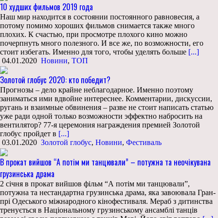
10 худших фильмов 2019 года
Наш мир находится в состоянии постоянного равновесия, а
потому помимо хороших фильмов снимается также много
плохих. К счастью, при просмотре плохого кино можно
почерпнуть много полезного. И все же, по возможности, его
стоит избегать. Именно для того, чтобы уделять больше
[...]
04.01.2020
Новини
,
ТОП
Золотой глобус 2020: кто победит?
Прогнозы – дело крайне неблагодарное. Именно поэтому
заниматься ими вдвойне интереснее. Комментарии, дискуссии,
ругань и взаимные обвинения – разве не стоит написать статью
уже ради одной только возможности эффектно набросить на
вентилятор? 77-я церемония награждения премией Золотой
глобус пройдет в
[...]
03.01.2020
Золотой глобус
,
Новини
,
Фестиваль
В прокат вийшов “А потім ми танцювали” – потужна та неочікувана
грузинська драма
2 січня в прокат вийшов фільм “А потім ми танцювали”,
потужна та нестандартна грузинська драма, яка завоювала Гран-
прі Одеського міжнародного кінофестиваля. Мераб з дитинства
тренується в Національному грузинському ансамблі танців