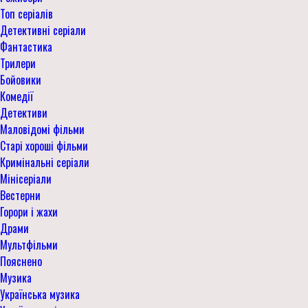
Топ серіалів
Детективні серіали
Фантастика
Трилери
Бойовики
Комедії
Детективи
Маловідомі фільми
Старі хороші фільми
Кримінальні серіали
Мінісеріали
Вестерни
Горори і жахи
Драми
Мультфільми
Пояснено
Музика
Українська музика