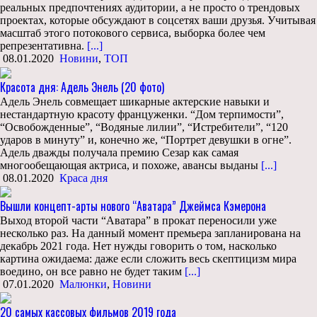
реальных предпочтениях аудитории, а не просто о трендовых
проектах, которые обсуждают в соцсетях ваши друзья. Учитывая
масштаб этого потокового сервиса, выборка более чем
репрезентативна.
[...]
08.01.2020
Новини
,
ТОП
Красота дня: Адель Энель (20 фото)
Адель Энель совмещает шикарные актерские навыки и
нестандартную красоту француженки. “Дом терпимости”,
“Освобожденные”, “Водяные лилии”, “Истребители”, “120
ударов в минуту” и, конечно же, “Портрет девушки в огне”.
Адель дважды получала премию Сезар как самая
многообещающая актриса, и похоже, авансы выданы
[...]
08.01.2020
Краса дня
Вышли концепт-арты нового “Аватара” Джеймса Кэмерона
Выход второй части “Аватара” в прокат переносили уже
несколько раз. На данный момент премьера запланирована на
декабрь 2021 года. Нет нужды говорить о том, насколько
картина ожидаема: даже если сложить весь скептицизм мира
воедино, он все равно не будет таким
[...]
07.01.2020
Малюнки
,
Новини
20 самых кассовых фильмов 2019 года