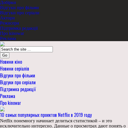
Добірки
Відгуки про фільми
Відгуки про серіали
Актори
Режисери
Підтримка редакції
Про kinowar
Реклама
Go
Новини кіно
Новини серіалів
Відгуки про фільми
Відгуки про серіали
Підтримка редакції
Реклама
Про kinowar
10 самых популярных проектов Netflix в 2019 году
Netflix понемногу начинает делиться статистикой – и это
исключительно интересно. Данные о просмотрах дают понять о