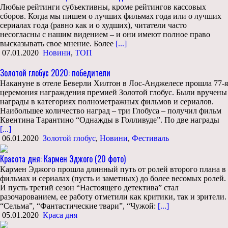
Любые рейтинги субъективны, кроме рейтингов кассовых
сборов. Когда мы пишем о лучших фильмах года или о лучших
сериалах года (равно как и о худших), читатели часто
несогласны с нашим видением – и они имеют полное право
высказывать свое мнение. Более
[...]
07.01.2020
Новини
,
ТОП
Золотой глобус 2020: победители
Накануне в отеле Беверли Хилтон в Лос-Анджелесе прошла 77-я
церемония награждения премией Золотой глобус. Были вручены
награды в категориях полнометражных фильмов и сериалов.
Наибольшее количество наград – три Глобуса – получил фильм
Квентина Тарантино “Однажды в Голливуде”. По две награды
[...]
06.01.2020
Золотой глобус
,
Новини
,
Фестиваль
Красота дня: Кармен Эджого (20 фото)
Кармен Эджого прошла длинный путь от ролей второго плана в
фильмах и сериалах (пусть и заметных) до более весомых ролей.
И пусть третий сезон “Настоящего детектива” стал
разочарованием, ее работу отметили как критики, так и зрители.
“Сельма”, “Фантастические твари”, “Чужой:
[...]
05.01.2020
Краса дня