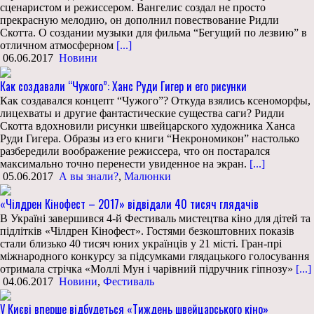
сценаристом и режиссером. Вангелис создал не просто
прекрасную мелодию, он дополнил повествование Ридли
Скотта. О создании музыки для фильма “Бегущий по лезвию” в
отличном атмосферном
[...]
06.06.2017
Новини
Как создавали “Чужого”: Ханс Руди Гигер и его рисунки
Как создавался концепт “Чужого”? Откуда взялись ксеноморфы,
лицехваты и другие фантастические существа саги? Ридли
Скотта вдохновили рисунки швейцарского художника Ханса
Руди Гигера. Образы из его книги “Некрономикон” настолько
разбередили воображение режиссера, что он постарался
максимально точно перенести увиденное на экран.
[...]
05.06.2017
А вы знали?
,
Малюнки
«Чілдрен Кінофест – 2017» відвідали 40 тисяч глядачів
В Україні завершився 4-й Фестиваль мистецтва кіно для дітей та
підлітків «Чілдрен Кінофест». Гостями безкоштовних показів
стали близько 40 тисяч юних українців у 21 місті. Гран-прі
міжнародного конкурсу за підсумками глядацького голосування
отримала стрічка «Моллі Мун і чарівний підручник гіпнозу»
[...]
04.06.2017
Новини
,
Фестиваль
У Києві вперше відбудеться «Тиждень швейцарського кіно»