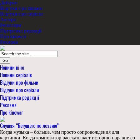
Добірки
Відгуки про фільми
Відгуки про серіали
Актори
Режисери
Підтримка редакції
Про kinowar
Реклама
Go
Новини кіно
Новини серіалів
Відгуки про фільми
Відгуки про серіали
Підтримка редакції
Реклама
Про kinowar
Слушая “Бегущего по лезвию”
Когда музыка – больше, чем просто сопровождения для
картинки. Когда композитор рассказывает историю наравне со