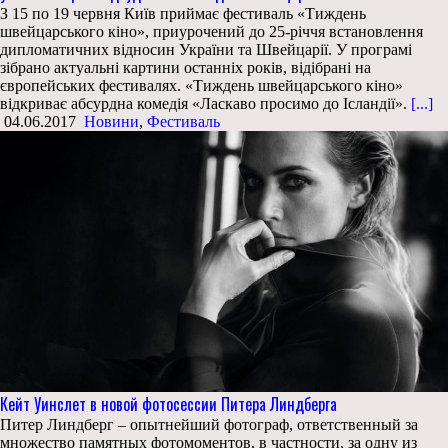
З 15 по 19 червня Київ приймає фестиваль «Тиждень
швейцарського кіно», приурочений до 25-річчя встановлення
дипломатичних відносин України та Швейцарії. У програмі
зібрано актуальні картини останніх років, відібрані на
європейських фестивалях. «Тиждень швейцарського кіно»
відкриває абсурдна комедія «Ласкаво просимо до Ісландії».
[...]
04.06.2017
Новини
,
Фестиваль
Кейт Уинслет в новой фотосессии Питера Линдберга
Питер Линдберг – опытнейший фотограф, ответственный за
множество памятных фотомоментов, в частности, за одну из