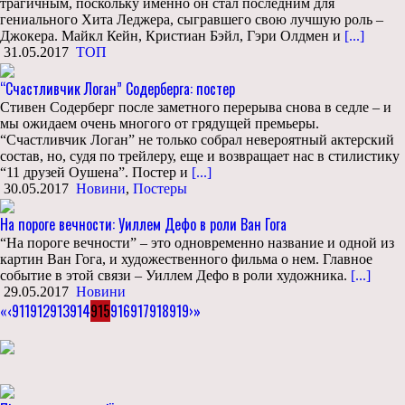
трагичным, поскольку именно он стал последним для
гениального Хита Леджера, сыгравшего свою лучшую роль –
Джокера. Майкл Кейн, Кристиан Бэйл, Гэри Олдмен и
[...]
31.05.2017
ТОП
“Счастливчик Логан” Содерберга: постер
Стивен Содерберг после заметного перерыва снова в седле – и
мы ожидаем очень многого от грядущей премьеры.
“Счастливчик Логан” не только собрал невероятный актерский
состав, но, судя по трейлеру, еще и возвращает нас в стилистику
“11 друзей Оушена”. Постер и
[...]
30.05.2017
Новини
,
Постеры
На пороге вечности: Уиллем Дефо в роли Ван Гога
“На пороге вечности” – это одновременно название и одной из
картин Ван Гога, и художественного фильма о нем. Главное
событие в этой связи – Уиллем Дефо в роли художника.
[...]
29.05.2017
Новини
«
‹
911
912
913
914
915
916
917
918
919
›
»