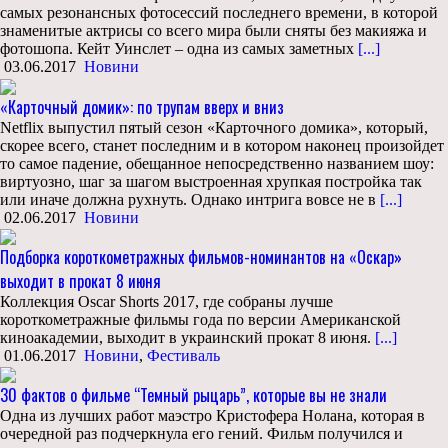
самых резонансных фотосессий последнего времени, в которой
знаменитые актрисы со всего мира были сняты без макияжа и
фотошопа. Кейт Уинслет – одна из самых заметных
[...]
03.06.2017
Новини
«Карточный домик»: по трупам вверх и вниз
Netflix выпустил пятый сезон «Карточного домика», который,
скорее всего, станет последним и в котором наконец произойдет
то самое падение, обещанное непосредственно названием шоу:
виртуозно, шаг за шагом выстроенная хрупкая постройка так
или иначе должна рухнуть. Однако интрига вовсе не в
[...]
02.06.2017
Новини
Подборка короткометражных фильмов-номинантов на «Оскар»
выходит в прокат 8 июня
Коллекция Oscar Shorts 2017, где собраны лучше
короткометражные фильмы года по версии Американской
киноакадемии, выходит в украинский прокат 8 июня.
[...]
01.06.2017
Новини
,
Фестиваль
30 фактов о фильме “Темный рыцарь”, которые вы не знали
Одна из лучших работ маэстро Кристофера Нолана, которая в
очередной раз подчеркнула его гений. Фильм получился и