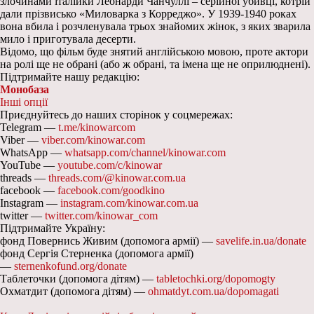
злочинами італійки Леонарди Чанчуллі – серійної убивці, котрій
дали прізвисько «Миловарка з Корреджо». У 1939-1940 роках
вона вбила і розчленувала трьох знайомих жінок, з яких зварила
мило і приготувала десерти.
Відомо, що фільм буде знятий англійською мовою, проте актори
на ролі ще не обрані (або ж обрані, та імена ще не оприлюднені).
Підтримайте нашу редакцію:
Монобаза
Інші опції
Приєднуйтесь до наших сторінок у соцмережах:
Telegram —
t.me/kinowarcom
Viber —
viber.com/kinowar.com
WhatsApp —
whatsapp.com/channel/kinowar.com
YouTube —
youtube.com/c/kinowar
threads —
threads.com/@kinowar.com.ua
facebook —
facebook.com/goodkino
Instagram —
instagram.com/kinowar.com.ua
twitter —
twitter.com/kinowar_com
Підтримайте Україну:
фонд Повернись Живим (допомога армії) —
savelife.in.ua/donate
фонд Сергія Стерненка (допомога армії)
—
sternenkofund.org/donate
Таблеточки (допомога дітям) —
tabletochki.org/dopomogty
Охматдит (допомога дітям) —
ohmatdyt.com.ua/dopomagati