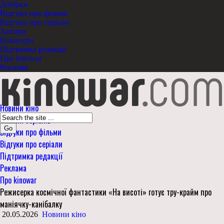
Добірки
Відгуки про фільми
Відгуки про серіали
Актори
Режисери
Підтримка редакції
Про kinowar
Реклама
Новини кіно
Новини серіалів
Go
Відгуки про фільми
Відгуки про серіали
Підтримка редакції
Реклама
Про kinowar
Режисерка космічної фантастики «На висоті» готує тру-крайм про
маніячку-канібалку
20.05.2026
Новини кіно