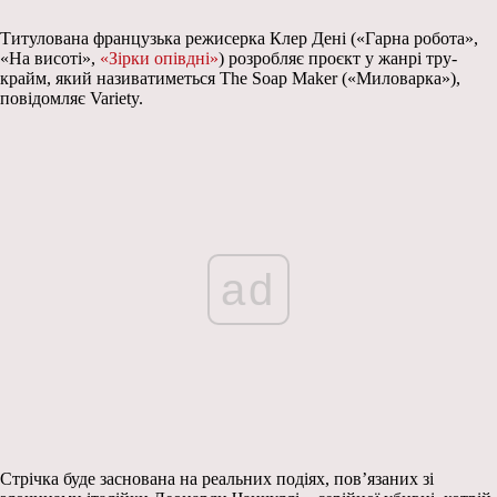
Титулована французька режисерка Клер Дені («Гарна робота»,
«На висоті»,
«Зірки опівдні»
) розробляє проєкт у жанрі тру-
крайм, який називатиметься The Soap Maker («Миловарка»),
повідомляє Variety.
ad
Стрічка буде заснована на реальних подіях, пов’язаних зі