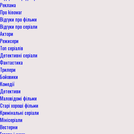
Реклама
Про kinowar
Відгуки про фільми
Відгуки про серіали
Актори
Режисери
Топ серіалів
Детективні серіали
Фантастика
Трилери
Бойовики
Комедії
Детективи
Маловідомі фільми
Старі хороші фільми
Кримінальні серіали
Мінісеріали
Вестерни