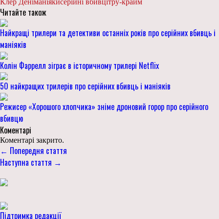
Клер Дені
маніяки
серійні вбивці
тру-крайм
Читайте також
Найкращі трилери та детективи останніх років про серійних вбивць і
маніяків
Колін Фаррелл зіграє в історичному трилері Netflix
50 найкращих трилерів про серійних вбивць і маніяків
Режисер «Хорошого хлопчика» зніме дроновий горор про серійного
вбивцю
Коментарі
Коментарі закрито.
← Попередня стаття
Наступна стаття →
Підтримка редакції