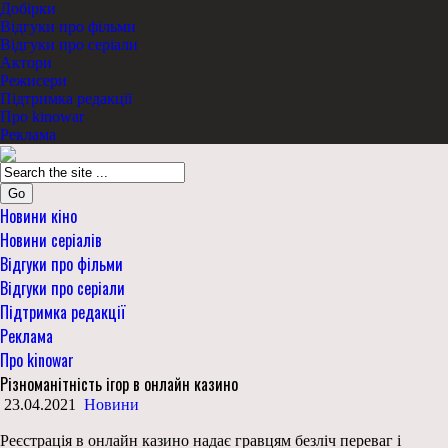
Добірки
Відгуки про фільми
Відгуки про серіали
Актори
Режисери
Підтримка редакції
Про kinowar
Реклама
Go
Новини кіно
Новини серіалів
Відгуки про фільми
Відгуки про серіали
Підтримка редакції
Реклама
Про kinowar
Різноманітність ігор в онлайн казино
23.04.2021
Новини
Реєстрація в онлайн казино надає гравцям безліч переваг і