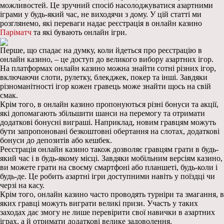
можливостей. Це зручний спосіб насолоджуватися азартними
іграми у будь-який час, не виходячи з дому. У цій статті ми
розглянемо, які переваги надає реєстрація в онлайн казино
Паріматч
та які бувають онлайн ігри.
Перше, що спадає на думку, коли йдеться про реєстрацію в
онлайн казино, – це доступ до великого вибору азартних ігор.
На платформах онлайн казино можна знайти сотні різних ігор,
включаючи слоти, рулетку, блекджек, покер та інші. Завдяки
різноманітності ігор кожен гравець може знайти щось на свій
смак.
Крім того, в онлайн казино пропонуються різні бонуси та акції,
які допомагають збільшити шанси на перемогу та отримати
додаткові бонусні виграші. Наприклад, новим гравцям можуть
бути запропоновані безкоштовні обертання на слотах, додаткові
бонуси до депозитів або кешбек.
Реєстрація онлайн казино також дозволяє гравцям грати в будь-
який час і в будь-якому місці. Завдяки мобільним версіям казино,
ви можете грати на своєму смартфоні або планшеті, будь-коли і
будь-де. Це робить азартні ігри доступними навіть у поїздці чи
черзі на касу.
Крім того, онлайн казино часто проводять турніри та змагання, в
яких гравці можуть виграти великі призи. Участь у таких
заходах дає змогу не лише перевірити свої навички в азартних
іграх, а й отримати додаткові велике задоволення.